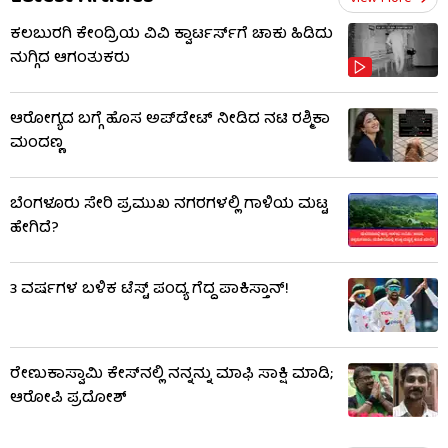
ಕಲಬುರಗಿ ಕೇಂದ್ರಿಯ ವಿವಿ ಕ್ವಾರ್ಟರ್ಸ್‌ಗೆ ಚಾಕು ಹಿಡಿದು
ನುಗ್ಗಿದ ಆಗಂತುಕರು
ಆರೋಗ್ಯದ ಬಗ್ಗೆ ಹೊಸ ಅಪ್​​​ಡೇಟ್​ ನೀಡಿದ ನಟಿ ರಶ್ಮಿಕಾ
ಮಂದಣ್ಣ
ಬೆಂಗಳೂರು ಸೇರಿ ಪ್ರಮುಖ ನಗರಗಳಲ್ಲಿ ಗಾಳಿಯ ಮಟ್ಟ
ಹೇಗಿದೆ?
3 ವರ್ಷಗಳ ಬಳಿಕ ಟೆಸ್ಟ್ ಪಂದ್ಯ ಗೆದ್ದ ಪಾಕಿಸ್ತಾನ್!
ರೇಣುಕಾಸ್ವಾಮಿ ಕೇಸ್​​ನಲ್ಲಿ ನನ್ನನ್ನು ಮಾಫಿ ಸಾಕ್ಷಿ ಮಾಡಿ;
ಆರೋಪಿ ಪ್ರದೋಶ್