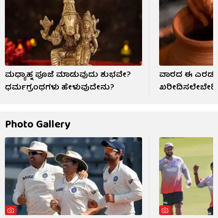
ಮಧ್ಯಾಹ್ನ ಪೂಜೆ ಮಾಡುವುದು ಶುಭವೇ?
ವಾರದ ಈ ಎರಡು ದ
ಧರ್ಮಗ್ರಂಥಗಳು ಹೇಳುವುದೇನು?
ಖರೀದಿಸಲೇಬೇಡಿ; 
Photo Gallery