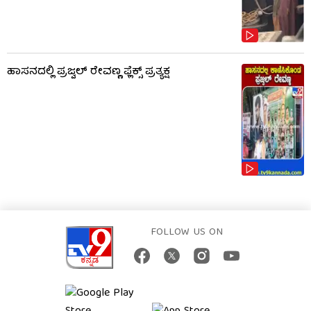
ಹಾಸನದಲ್ಲಿ ಪ್ರಜ್ವಲ್ ರೇವಣ್ಣ ಫ್ಲೆಕ್ಸ್ ಪ್ರತ್ಯಕ್ಷ
FOLLOW US ON