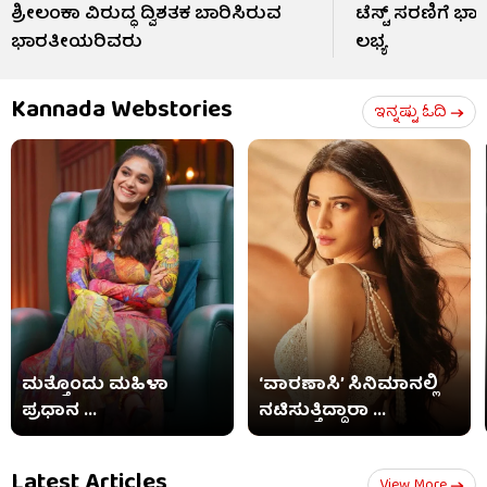
ಶ್ರೀಲಂಕಾ ವಿರುದ್ಧ ದ್ವಿಶತಕ ಬಾರಿಸಿರುವ
ಟೆಸ್ಟ್ ಸರಣಿಗೆ ಭಾ
ಭಾರತೀಯರಿವರು
ಲಭ್ಯ
Kannada Webstories
ಇನ್ನಷ್ಟು ಓದಿ
ಮತ್ತೊಂದು ಮಹಿಳಾ
‘ವಾರಣಾಸಿ’ ಸಿನಿಮಾನಲ್ಲಿ
ಪ್ರಧಾನ ...
ನಟಿಸುತ್ತಿದ್ದಾರಾ ...
Latest Articles
View More