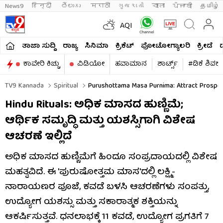
News9
हिन्दी 
తెలుగు 
मराठी
ગુજરાતી
বাংলা
ਪੰਜਾਬੀ
தமிழ்
AQI
ತಾಜಾ ಸುದ್ದಿ
ರಾಜ್ಯ
ಸಿನಿಮಾ
ಕ್ರಿಕೆಟ್​
ಫೋಟೋಗ್ಯಾಲರಿ
ಕ್ರೀಡೆ
ಕಾವೇರಿ ಕಿಚ್ಚು
ವಿಡಿಯೋ
ಹವಾಮಾನ
ಶಾರ್ಟ್ಸ್​
#ಡಿಕೆ ಶಿವಕ
TV9 Kannada
Spiritual
Purushottama Masa Purnima: Attract Prosperi
Hindu Rituals: ಅಧಿಕ ಮಾಸದ ಹುಣ್ಣಿಮೆ;
ಆರ್ಥಿಕ ಸಮೃದ್ಧಿ ಮತ್ತು ಯಶಸ್ಸಿಗಾಗಿ ವಿಶೇಷ
ಆಚರಣೆ ಇಲ್ಲಿದೆ
ಅಧಿಕ ಮಾಸದ ಹುಣ್ಣಿಮೆಗೆ ಹಿಂದೂ ಸಂಪ್ರದಾಯದಲ್ಲಿ ವಿಶೇಷ
ಮಹತ್ವವಿದೆ. ಈ 'ಪುರುಷೋತ್ತಮ ಮಾಸ'ದಲ್ಲಿ ಲಕ್ಷ್ಮಿ-
ನಾರಾಯಣರ ಪೂಜೆ, ಕವಡೆ ಬಳಸಿ ಆಚರಣೆಗಳು ಸಂಪತ್ತು,
ಉದ್ಯೋಗ ಯಶಸ್ಸು ಮತ್ತು ಸಕಾರಾತ್ಮಕ ಶಕ್ತಿಯನ್ನು
ಆಕರ್ಷಿಸುತ್ತವೆ. ಧನಲಾಭಕ್ಕೆ 11 ಕವಡೆ, ಉದ್ಯೋಗ ಪ್ರಗತಿಗೆ 7