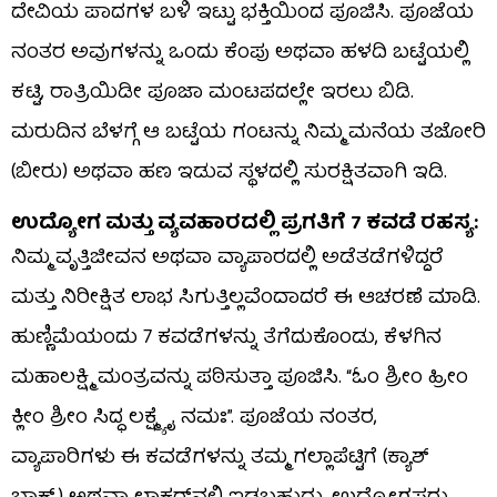
ದೇವಿಯ ಪಾದಗಳ ಬಳಿ ಇಟ್ಟು ಭಕ್ತಿಯಿಂದ ಪೂಜಿಸಿ. ಪೂಜೆಯ
ನಂತರ ಅವುಗಳನ್ನು ಒಂದು ಕೆಂಪು ಅಥವಾ ಹಳದಿ ಬಟ್ಟೆಯಲ್ಲಿ
ಕಟ್ಟಿ, ರಾತ್ರಿಯಿಡೀ ಪೂಜಾ ಮಂಟಪದಲ್ಲೇ ಇರಲು ಬಿಡಿ.
ಮರುದಿನ ಬೆಳಗ್ಗೆ ಆ ಬಟ್ಟೆಯ ಗಂಟನ್ನು ನಿಮ್ಮ ಮನೆಯ ತಜೋರಿ
(ಬೀರು) ಅಥವಾ ಹಣ ಇಡುವ ಸ್ಥಳದಲ್ಲಿ ಸುರಕ್ಷಿತವಾಗಿ ಇಡಿ.
ಉದ್ಯೋಗ ಮತ್ತು ವ್ಯವಹಾರದಲ್ಲಿ ಪ್ರಗತಿಗೆ 7 ಕವಡೆ ರಹಸ್ಯ:
ನಿಮ್ಮ ವೃತ್ತಿಜೀವನ ಅಥವಾ ವ್ಯಾಪಾರದಲ್ಲಿ ಅಡೆತಡೆಗಳಿದ್ದರೆ
ಮತ್ತು ನಿರೀಕ್ಷಿತ ಲಾಭ ಸಿಗುತ್ತಿಲ್ಲವೆಂದಾದರೆ ಈ ಆಚರಣೆ ಮಾಡಿ.
ಹುಣ್ಣಿಮೆಯಂದು 7 ಕವಡೆಗಳನ್ನು ತೆಗೆದುಕೊಂಡು, ಕೆಳಗಿನ
ಮಹಾಲಕ್ಷ್ಮಿ ಮಂತ್ರವನ್ನು ಪಠಿಸುತ್ತಾ ಪೂಜಿಸಿ. “ಓಂ ಶ್ರೀಂ ಹ್ರೀಂ
ಕ್ಲೀಂ ಶ್ರೀಂ ಸಿದ್ಧ ಲಕ್ಷ್ಮ್ಯೈ ನಮಃ”. ಪೂಜೆಯ ನಂತರ,
ವ್ಯಾಪಾರಿಗಳು ಈ ಕವಡೆಗಳನ್ನು ತಮ್ಮ ಗಲ್ಲಾಪೆಟ್ಟಿಗೆ (ಕ್ಯಾಶ್