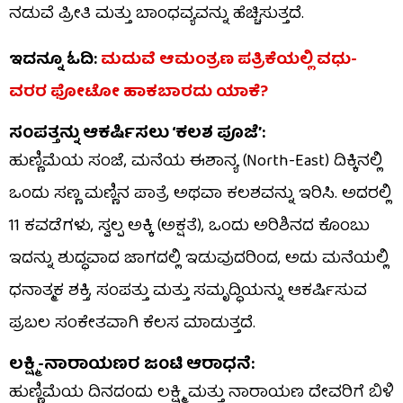
ನಡುವೆ ಪ್ರೀತಿ ಮತ್ತು ಬಾಂಧವ್ಯವನ್ನು ಹೆಚ್ಚಿಸುತ್ತದೆ.
ಇದನ್ನೂ ಓದಿ:
ಮದುವೆ ಆಮಂತ್ರಣ ಪತ್ರಿಕೆಯಲ್ಲಿ ವಧು-
ವರರ ಫೋಟೋ ಹಾಕಬಾರದು ಯಾಕೆ?
ಸಂಪತ್ತನ್ನು ಆಕರ್ಷಿಸಲು ‘ಕಲಶ ಪೂಜೆ’:
ಹುಣ್ಣಿಮೆಯ ಸಂಜೆ, ಮನೆಯ ಈಶಾನ್ಯ (North-East) ದಿಕ್ಕಿನಲ್ಲಿ
ಒಂದು ಸಣ್ಣ ಮಣ್ಣಿನ ಪಾತ್ರೆ ಅಥವಾ ಕಲಶವನ್ನು ಇರಿಸಿ. ಅದರಲ್ಲಿ
11 ಕವಡೆಗಳು, ಸ್ವಲ್ಪ ಅಕ್ಕಿ (ಅಕ್ಷತೆ), ಒಂದು ಅರಿಶಿನದ ಕೊಂಬು
ಇದನ್ನು ಶುದ್ಧವಾದ ಜಾಗದಲ್ಲಿ ಇಡುವುದರಿಂದ, ಅದು ಮನೆಯಲ್ಲಿ
ಧನಾತ್ಮಕ ಶಕ್ತಿ, ಸಂಪತ್ತು ಮತ್ತು ಸಮೃದ್ಧಿಯನ್ನು ಆಕರ್ಷಿಸುವ
ಪ್ರಬಲ ಸಂಕೇತವಾಗಿ ಕೆಲಸ ಮಾಡುತ್ತದೆ.
ಲಕ್ಷ್ಮಿ-ನಾರಾಯಣರ ಜಂಟಿ ಆರಾಧನೆ:
ಹುಣ್ಣಿಮೆಯ ದಿನದಂದು ಲಕ್ಷ್ಮಿ ಮತ್ತು ನಾರಾಯಣ ದೇವರಿಗೆ ಬಿಳಿ