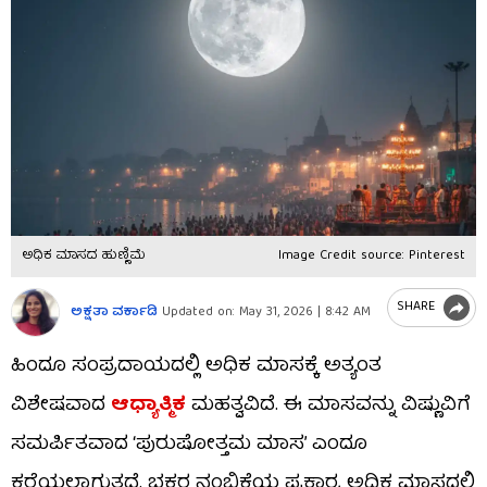
ಅಧಿಕ ಮಾಸದ ಹುಣ್ಣಿಮೆ
Image Credit source: Pinterest
SHARE
ಅಕ್ಷತಾ ವರ್ಕಾಡಿ
Updated on:
May 31, 2026 | 8:42 AM
ಹಿಂದೂ ಸಂಪ್ರದಾಯದಲ್ಲಿ ಅಧಿಕ ಮಾಸಕ್ಕೆ ಅತ್ಯಂತ
ವಿಶೇಷವಾದ
ಆಧ್ಯಾತ್ಮಿಕ
ಮಹತ್ವವಿದೆ. ಈ ಮಾಸವನ್ನು ವಿಷ್ಣುವಿಗೆ
ಸಮರ್ಪಿತವಾದ ‘ಪುರುಷೋತ್ತಮ ಮಾಸ’ ಎಂದೂ
ಕರೆಯಲಾಗುತ್ತದೆ. ಭಕ್ತರ ನಂಬಿಕೆಯ ಪ್ರಕಾರ, ಅಧಿಕ ಮಾಸದಲ್ಲಿ