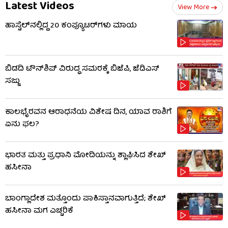
Latest Videos
View More
ಹಾಸ್ಟೆಲ್‌ನಲ್ಲಿದ್ದ 20 ಕಂಪ್ಯೂಟರ್‌ಗಳು ಮಾಯ
ಬಿಡದಿ ಟೌನ್‌ಶಿಪ್ ವಿರುದ್ಧ ಸಮರಕ್ಕೆ ಬಿಜೆಪಿ, ಜೆಡಿಎಸ್
ಸಜ್ಜು
ಕಾಲಭೈರವನ ಆರಾಧನೆಯ ವಿಶೇಷ ದಿನ, ಯಾವ ರಾಶಿಗೆ
ಏನು ಫಲ?
ಭಾರತ ಮತ್ತು ಪ್ರಧಾನಿ ಮೋದಿಯನ್ನು ಶ್ಲಾಘಿಸಿದ ಶೇಖ್
ಹಸೀನಾ
ಬಾಂಗ್ಲಾದೇಶ ಮತ್ತೊಂದು ಪಾಕಿಸ್ತಾನವಾಗುತ್ತಿದೆ; ಶೇಖ್
ಹಸೀನಾ ಮಗ ಎಚ್ಚರಿಕೆ