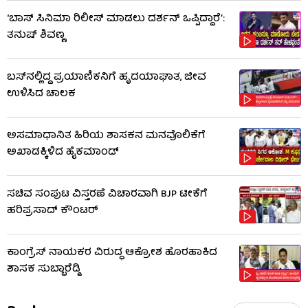
‘ಬಾಸ್ ಸಿನಿಮಾ ರಿಲೀಸ್ ಮಾಡಲು ದರ್ಶನ್ ಒಪ್ಪಿದ್ದಾರೆ’:
ತನುಷ್ ಶಿವಣ್ಣ
ಬಸ್‌ನಲ್ಲಿದ್ದ ಪ್ರಯಾಣಿಕನಿಗೆ ಹೃದಯಾಘಾತ, ಜೀವ
ಉಳಿಸಿದ ಚಾಲಕ
ಅಸಮಾಧಾನಿತ ಹಿರಿಯ ಶಾಸಕನ ಮನವೊಲಿಕೆಗೆ
ಅಖಾಡಕ್ಕಿಳಿದ ಹೈಕಮಾಂಡ್
ಸಚಿವ ಸಂಪುಟ ವಿಸ್ತರಣೆ ವಿಚಾರವಾಗಿ BJP ಟೀಕೆಗೆ
ಹರಿಪ್ರಸಾದ್ ಕೌಂಟರ್​​
ಕಾಂಗ್ರೆಸ್ ನಾಯಕರ ವಿರುದ್ಧ ಆಕ್ರೋಶ ಹೊರಹಾಕಿದ
ಶಾಸಕ ಸುಬ್ಬಾರೆಡ್ಡಿ