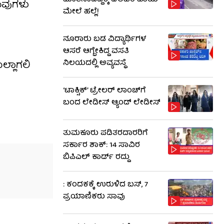
ಮಾತನಾಡದ್ದಕ್ಕೆ ಡೆಲಿವರಿ ಬಾಯ್
ಹಾವುಗಳು
ಮೇಲೆ ಹಲ್ಲೆ!
ನೂರಾರು ಬಡ ವಿದ್ಯಾರ್ಥಿಗಳ
ಆಸರೆ ಆಗ್ಬೇಕಿದ್ದ ವಸತಿ
ನಿಲಯದಲ್ಲಿ ಅವ್ಯವಸ್ಥೆ
ಲ್ಲಾಗಲಿ
‘ಟಾಕ್ಸಿಕ್’ ಟ್ರೇಲರ್ ಲಾಂಚ್​ಗೆ
ಬಂದ ಲೇಡೀಸ್ ಆ್ಯಂಡ್ ಲೇಡೀಸ್
ತುಮಕೂರು ಪಡಿತರದಾರರಿಗೆ
ಸರ್ಕಾರ ಶಾಕ್: 14 ಸಾವಿರ
ಬಿಪಿಎಲ್ ಕಾರ್ಡ್ ರದ್ದು
: ಕಂದಕಕ್ಕೆ ಉರುಳಿದ ಬಸ್, 7
ಪ್ರಯಾಣಿಕರು ಸಾವು