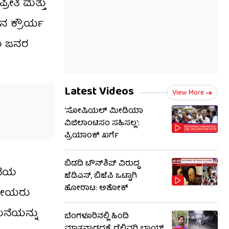
ರೀತಿ ಮತ್ತು
ನ ಕ್ರೌರ್ಯ
ಿಯ ಜನರ
Latest Videos
View More
'ಸೋಷಿಯಲ್ ಮೀಡಿಯಾ
ವಿಜಿಲಾಂಟಿಸಂ ಸಹಿಸಲ್ಲ':
ಪ್ರಿಯಾಂಕ್ ಖರ್ಗೆ
ಬಿಡದಿ ಟೌನ್​ಶಿಪ್ ವಿರುದ್ಧ
ಮನೆಯ
ಜೆಡಿಎಸ್, ಬಿಜೆಪಿ ಒಟ್ಟಾಗಿ
ಹೋರಾಟ: ಅಶೋಕ್
ಥಳೀಯರು
ಮನೆಯನ್ನು
ಬೆಂಗಳೂರಿನಲ್ಲಿ ಹಿಂದಿ