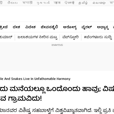
दी 
తెలుగు 
मराठी
ગુજરાતી
বাংলা
ਪੰਜਾਬੀ
தமிழ்
മലയാളം
मन
ಕ್ರೀಡೆ
ದೇಶ
ವಿದೇಶ
ಜೀವನಶೈಲಿ
ಆರೋಗ್ಯ
ವೈರಲ್​
ಅಧ್ಯಾತ್ಮ
ವಕುಮಾರ್​
ಜಲಾಶಯಗಳ ನೀರಿನ ಮಟ್ಟ
ವೆಬ್​ಸ್ಟೋರಿ
#ಬೆಂಗಳೂರು ಸುದ್ದಿ
ople And Snakes Live In Unfathomable Harmony
ಯೊಂದು ಮನೆಯಲ್ಲೂ ಒಂದೊಂದು ಹಾವು; ವಿಷ
ುವ ಗ್ರಾಮವಿದು!
 ವಿಶಿಷ್ಟ ಸಹಬಾಳ್ವೆಗೆ ವಿಶ್ವವಿಖ್ಯಾತವಾಗಿದೆ. ಇಲ್ಲಿ ಪ್ರತಿ