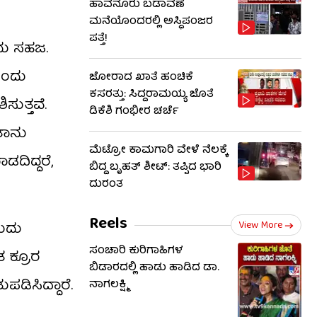
ಹಾವನೂರು ಬಡಾವಣೆ
ಮನೆಯೊಂದರಲ್ಲಿ ಅಸ್ಥಿಪಂಜರ
ಪತ್ತೆ!
ದು ಸಹಜ.
ಎಂದು
ಜೋರಾದ ಖಾತೆ ಹಂಚಿಕೆ
ಕಸರತ್ತು: ಸಿದ್ದರಾಮಯ್ಯ ಜೊತೆ
ಸುತ್ತವೆ.
ಡಿಕೆಶಿ ಗಂಭೀರ ಚರ್ಚೆ
 ತಾನು
ಮೆಟ್ರೋ ಕಾಮಗಾರಿ ವೇಳೆ ನೆಲಕ್ಕೆ
ಡದಿದ್ದರೆ,
ಬಿದ್ದ ಬೃಹತ್ ಶೀಟ್: ತಪ್ಪಿದ ಭಾರಿ
ದುರಂತ
Reels
View More
ಹುದು
ಸಂಚಾರಿ ಕುರಿಗಾಹಿಗಳ
 ಕ್ರೂರ
ಬಿಡಾರದಲ್ಲಿ ಹಾಡು ಹಾಡಿದ ಡಾ.
ಡಿಸಿದ್ದಾರೆ.
ನಾಗಲಕ್ಷ್ಮಿ