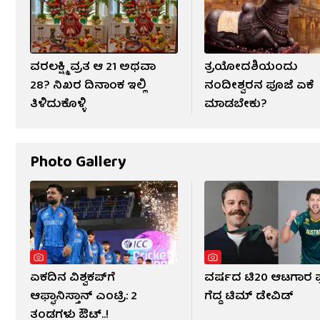
ವರಲಕ್ಷ್ಮಿ ವ್ರತ ಆ 21 ಅಥವಾ
ತ್ರಯೋದಶಿಯಂದು
28? ನಿಖರ ದಿನಾಂಕ ಇಲ್ಲಿ
ನಂದೀಶ್ವರನ ಪೂಜೆ ಏಕೆ
ತಿಳಿದುಕೊಳ್ಳಿ
ಮಾಡಬೇಕು?
Photo Gallery
ಏಕದಿನ ವಿಶ್ವಕಪ್‌ಗೆ
ವರ್ಷದ ಟಿ20 ಆಟಗಾರ ಪ್ರ
ಆಫ್ಘಾನಿಸ್ತಾನ್ ಎಂಟ್ರಿ: 2
ಗೆದ್ದ ಟಿಮ್ ಡೇವಿಡ್
ತಂಡಗಳು ಔಟ್..!