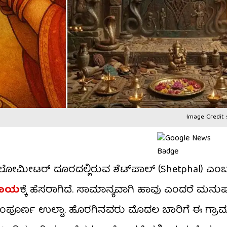
Image Credit 
ಲೋಮೀಟರ್ ದೂರದಲ್ಲಿರುವ ಶೆಟ್‌ಪಾಲ್ (Shetphal) ಎಂಬ 
ರದಾಯ
ಕ್ಕೆ ಹೆಸರಾಗಿದೆ. ಸಾಮಾನ್ಯವಾಗಿ ಹಾವು ಎಂದರೆ ಮನುಷ
ತಿ ಸಂಪೂರ್ಣ ಉಲ್ಟಾ. ಹೊರಗಿನವರು ಮೊದಲ ಬಾರಿಗೆ ಈ ಗ್ರಾಮಕ