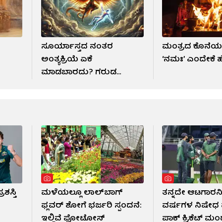
ಸೂರ್ಯಾಸ್ತದ ನಂತರ
ಮಂತ್ರದ ಕೊನೆಯಲ್ಲಿ
ಅಂತ್ಯಕ್ರಿಯೆ ಏಕೆ
‘ನಮಃ’ ಎಂದೇಕೆ ಹೇ
ಮಾಡಬಾರದು? ಗರುಡ
ಪುರಾಣ ಹೇಳುವುದೇನು?
ಶಸ್ತಿ
ಮಳೆಯಲ್ಲೂ ಲಾಲ್‌ಬಾಗ್
ತನ್ನದೇ ಆಟಗಾರನಿ
ಫ್ಲವರ್ ಶೋಗೆ ಭರ್ಜರಿ ಸ್ಪಂದನೆ:
ವರ್ಷಗಳ ನಿಷೇಧ 
ಇಲ್ಲಿವೆ ಫೋಟೋಸ್​
ಪಾಕ್ ಕ್ರಿಕೆಟ್ ಮಂ