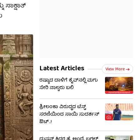
ು ಸಾಕ್ಷಾತ್
ು
Latest Articles
View More
ರಷ್ಯಾದ ದಾಳಿಗೆ ಕೈವ್​​ನಲ್ಲಿ ಮಗು
ಸೇರಿ ನಾಲ್ವರು ಬಲಿ
ಶ್ರೀಲಂಕಾ ವಿರುದ್ಧದ ಟೆಸ್ಟ್
ಸರಣಿಯಿಂದ ಸಾಯಿ ಸುದರ್ಶನ್
ಔಟ್..!
ದುಷ್ಮನ್ ಕಿದರ ಹೈ ಅಂದ್ರೆ ಬಗಲ್