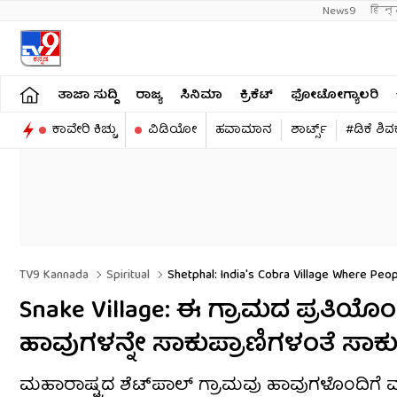
News9
हिन्
ತಾಜಾ ಸುದ್ದಿ
ರಾಜ್ಯ
ಸಿನಿಮಾ
ಕ್ರಿಕೆಟ್​
ಫೋಟೋಗ್ಯಾಲರಿ
ಕಾವೇರಿ ಕಿಚ್ಚು
ವಿಡಿಯೋ
ಹವಾಮಾನ
ಶಾರ್ಟ್ಸ್​
#ಡಿಕೆ ಶಿ
TV9 Kannada
Spiritual
Shetphal: India's Cobra Village Where Pe
Snake Village: ಈ ಗ್ರಾಮದ ಪ್ರತಿ
ಹಾವುಗಳನ್ನೇ ಸಾಕುಪ್ರಾಣಿಗಳಂತೆ ಸಾಕ
ಮಹಾರಾಷ್ಟ್ರದ ಶೆಟ್‌ಪಾಲ್ ಗ್ರಾಮವು ಹಾವುಗಳೊಂದಿಗೆ ಮಾನವರ