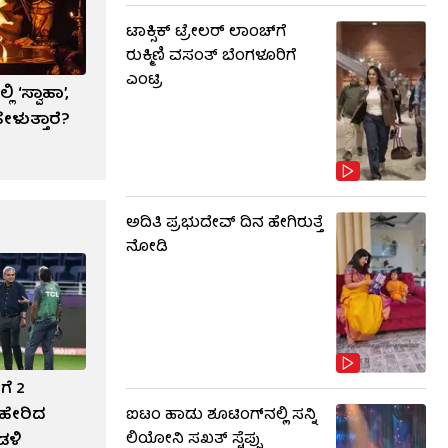
ಟಾಕ್ಸಿಕ್ ಟ್ರೇಲರ್ ಲಾಂಚ್​​​ಗೆ
ರುಕ್ಮಿಣಿ ವಸಂತ್ ಬೆಂಗಳೂರಿಗೆ
ಎಂಟ್ರಿ
 ‘ಸ್ವಾಹಾ’,
ಳುತ್ತಾರೆ?
ಅದಿತಿ ಪ್ರಭುದೇವ್ ದಿನ ಹೇಗಿರುತ್ತೆ
ನೋಡಿ
ಗೆ 2
ಹೇರಿದ
ಐಟಂ ಹಾಡು ಶೂಟಿಂಗ್​​ನಲ್ಲಿ ಸನ್ನಿ
ಲಿಯೋನಿ ಸಖತ್ ಸ್ಟೆಪ್ಪು
ಡಳಿ