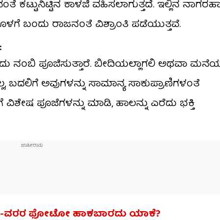
ಂತೆ ಕಟ್ಟುನಿಟ್ಟಿನ ಕಾಳಜಿ ವಹಿಸಲಾಗುತ್ತದೆ. ಇಲ್ಲಿನ ನಾಗರ
 ಬಂದು ರಾಜನಂತೆ ವಿಶ್ರಾಂತಿ ಪಡೆಯುತ್ತವೆ.
:
ಂದು ನಂಬಿ ಪೂಜಿಸುತ್ತಾರೆ. ಬೀದಿಯಲ್ಲಾಗಲಿ ಅಥವಾ ಮನೆಯ
 ಬದಲಿಗೆ ಅವುಗಳನ್ನು ಸಾಮಾನ್ಯ ಸಾಕುಪ್ರಾಣಿಗಳಂತೆ
 ವಿಶೇಷ ಪೂಜೆಗಳನ್ನು ಮಾಡಿ, ಹಾಲನ್ನು ಎರೆದು ಭಕ್ತಿ
 ವಧು-ವರರ ಫೋಟೋ ಹಾಕಬಾರದು ಯಾಕೆ?