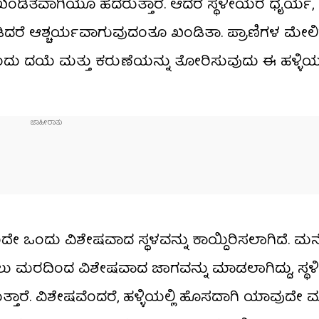
ಡಿತವಾಗಿಯೂ ಹೆದರುತ್ತಾರೆ. ಆದರೆ ಸ್ಥಳೀಯರ ಧೈರ್ಯ, ಪ್
ಿದರೆ ಆಶ್ಚರ್ಯವಾಗುವುದಂತೂ ಖಂಡಿತಾ. ಪ್ರಾಣಿಗಳ ಮೇಲಿ
ಇಷ್ಟೊಂದು ದಯೆ ಮತ್ತು ಕರುಣೆಯನ್ನು ತೋರಿಸುವುದು ಈ ಹಳ್ಳ
ದೇ ಒಂದು ವಿಶೇಷವಾದ ಸ್ಥಳವನ್ನು ಕಾಯ್ದಿರಿಸಲಾಗಿದೆ. 
ು ಮರದಿಂದ ವಿಶೇಷವಾದ ಜಾಗವನ್ನು ಮಾಡಲಾಗಿದ್ದು, ಸ್
ುತ್ತಾರೆ. ವಿಶೇಷವೆಂದರೆ, ಹಳ್ಳಿಯಲ್ಲಿ ಹೊಸದಾಗಿ ಯಾವುದೇ 