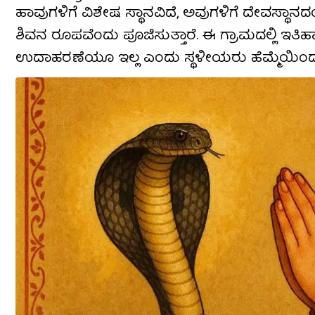
ಹಾವುಗಳಿಗೆ ವಿಶೇಷ ಸ್ಥಾನವಿದೆ, ಅವುಗಳಿಗೆ ದೇವಸ್ಥಾನದಂ
ಶಿವನ ರೂಪವೆಂದು ಪೂಜಿಸುತ್ತಾರೆ. ಈ ಗ್ರಾಮದಲ್ಲಿ ಇತ
ಉದಾಹರಣೆಯೂ ಇಲ್ಲ ಎಂದು ಸ್ಥಳೀಯರು ಹೆಮ್ಮೆಯಿಂದ ಹ