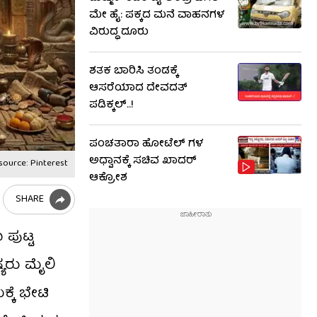
ಮೇ ಹೈ: ಪಕ್ಕದ ಮನೆ ವಾಹನಗಳ
ವಿರುದ್ಧ ದೂರು
ಶತಕ ಬಾರಿಸಿ ತಂಡಕ್ಕೆ
ಆಸರೆಯಾದ ದೇವದತ್
ಪಡಿಕ್ಕಲ್..!
ಪಂಚತಾರಾ ಹೋಟೆಲ್ ಗಳ
ಅಧ್ವಾನಕ್ಕೆ ಸಚಿವ ಖಾದರ್
source: Pinterest
ಆಕ್ರೋಶ
SHARE
ಪುಟ್ಟ
್ಯರು ಮೈಲಿ
್ಕೆ ಭೇಟಿ