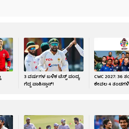
ೊ
3 ವರ್ಷಗಳ ಬಳಿಕ ಟೆಸ್ಟ್ ಪಂದ್ಯ
CWC 2027: 36 
ಗೆದ್ದ ಪಾಕಿಸ್ತಾನ್!
ಕೇವಲ 4 ತಂಡಗಳಿ