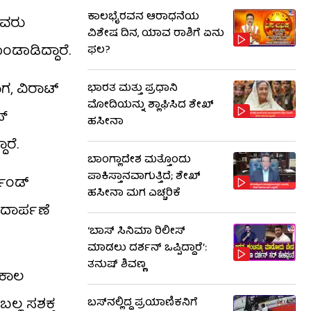
ಕಾಲಭೈರವನ ಆರಾಧನೆಯ
ಅವರು
ವಿಶೇಷ ದಿನ, ಯಾವ ರಾಶಿಗೆ ಏನು
ಡಾಡಿದ್ದಾರೆ.
ಫಲ?
ಾಗ, ವಿರಾಟ್
ಭಾರತ ಮತ್ತು ಪ್ರಧಾನಿ
ಮೋದಿಯನ್ನು ಶ್ಲಾಘಿಸಿದ ಶೇಖ್
ಪ್
ಹಸೀನಾ
ಾರೆ.
ಬಾಂಗ್ಲಾದೇಶ ಮತ್ತೊಂದು
ಪಾಕಿಸ್ತಾನವಾಗುತ್ತಿದೆ; ಶೇಖ್
ಲೆಂಡ್
ಹಸೀನಾ ಮಗ ಎಚ್ಚರಿಕೆ
ಾದಾರ್ಪಣೆ
‘ಬಾಸ್ ಸಿನಿಮಾ ರಿಲೀಸ್
ಮಾಡಲು ದರ್ಶನ್ ಒಪ್ಪಿದ್ದಾರೆ’:
ತನುಷ್ ಶಿವಣ್ಣ
 ಕಾಲ
ಲ್ಲ ಸಶಕ್ತ
ಬಸ್‌ನಲ್ಲಿದ್ದ ಪ್ರಯಾಣಿಕನಿಗೆ