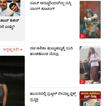
ಸಖತ್ ಅದ್ದೂರಿಯಾಗಿತ್ತು ಸನ್ನಿ
ಸಾಂಗ್ ಶೂಟಿಂಗ್
ಶಾನ್ ಕಿಶನ್​
ೆ ಎಷ್ಟು?
ನಟಿ ಆಶಿಕಾ ಹುಟ್ಟುಹಬ್ಬಕ್ಕೆ ಸುನಿ
ಇನ್ನಷ್ಟು ಓದಿ
ಹಂಚಿಕೊಂಡ ನೆನಪು
ಹಾಸನದಲ್ಲಿ ಪ್ರಜ್ವಲ್ ರೇವಣ್ಣ ಫ್ಲೆಕ್ಸ್
ಪ್ರತ್ಯಕ್ಷ