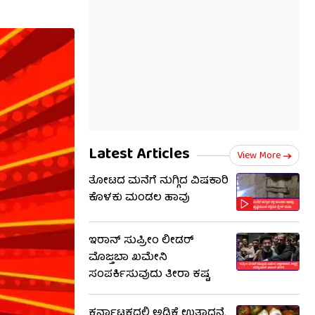
Latest Articles
View More
ತೋಟದ ಮನೆಗೆ ನುಗ್ಗಿದ ವಿಷಕಾರಿ
ಕೊಳಕು ಮಂಡಲ ಹಾವು
ಇರಾನ್ ಸುಪ್ರೀಂ ಲೀಡರ್
ಮೊಜ್ತಬಾ ಖಮೇನಿ
ಸಂಪರ್ಕಿಸುವುದು ತೀರಾ ಕಷ್ಟ
ಕರ್ನಾಟಕದಲ್ಲಿ ಅಡಿಕೆ ಉತ್ಪಾದನೆ,