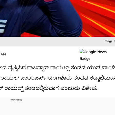
Image C
2 AM
ಚಲನ ಸೃಷ್ಟಿಸಿದ ರಾಜಸ್ಥಾನ್ ರಾಯಲ್ಸ್ ತಂಡದ ಯುವ ದಾಂ
ೂಡ ರಾಯಲ್ ಚಾಲೆಂಜರ್ಸ್ ಬೆಂಗಳೂರು ತಂಡದ ಕಟ್ಟಾಭಿಮಾ
ಾನ್ ರಾಯಲ್ಸ್ ತಂಡದಲ್ಲಿರುವಾಗ ಎಂಬುದು ವಿಶೇಷ.