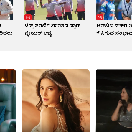
ಕ
ಟೆಸ್ಟ್ ಸರಣಿಗೆ ಭಾರತದ ಸ್ಟಾರ್
ಆರ್​ಬಿಐ ನೌಕರ ಇ
ರಿವರು
ಪ್ಲೇಯರ್ ಲಭ್ಯ
ಗೆ ಸಿಗುವ ಸಂಭಾವನ