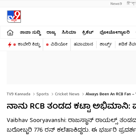
News9
हिन्
ತಾಜಾ ಸುದ್ದಿ
ರಾಜ್ಯ
ಸಿನಿಮಾ
ಕ್ರಿಕೆಟ್​
ಫೋಟೋಗ್ಯಾಲರಿ
ಕಾವೇರಿ ಕಿಚ್ಚು
ವಿಡಿಯೋ
ಹವಾಮಾನ
ಶಾರ್ಟ್ಸ್​
#ಡಿಕೆ ಶಿ
TV9 Kannada
Sports
Cricket News
Always Been An RCB Fan – V
ನಾನು RCB ತಂಡದ ಕಟ್ಟಾ ಅಭಿಮಾನಿ: ವ
Vaibhav Sooryavanshi: ರಾಜಸ್ಥಾನ್ ರಾಯಲ್ಸ್ ತಂ
ಬರೋಬ್ಬರಿ 776 ರನ್​​ ಕಲೆಹಾಕಿದ್ದರು. ಈ ಭರ್ಜರಿ ಪ್ರದರ