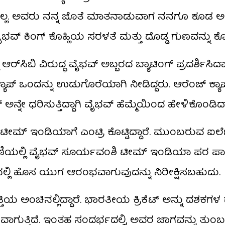
ಸಿರಲಿಲ್ಲ. ಅವರು ನನ್ನ ಜೊತೆ ಮಾತನಾಡುವಾಗ ನನಗೂ ಕೂಡ 
ಭವ್ ಕಿಂಗ್ ಕೊಹ್ಲಿಯ ಸರಳತೆ ಮತ್ತು ದೊಡ್ಡ ಗುಣವನ್ನು ಕೊಂ
‌ಸಿಬಿ ವಿರುದ್ಧ ವೈಭವ್ ಅಬ್ಬರದ ಬ್ಯಾಟಿಂಗ್ ಪ್ರದರ್ಶಿಸಿದ
್ಯಾಪ್ ಒಂದನ್ನು ಉಡುಗೊರೆಯಾಗಿ ನೀಡಿದ್ದರು. ಆರೆಂಜ್ ಕ್ಯಾ
್ ಅನ್ನೇ ಧರಿಸುತ್ತಿದ್ದಾಗಿ ವೈಭವ್ ಹೆಮ್ಮೆಯಿಂದ ಹೇಳಿಕೊಂಡಿದ್ದ
ಟೀಮ್ ಇಂಡಿಯಾಗೆ ಎಂಟ್ರಿ ಕೊಟ್ಟಿದ್ದಾರೆ. ಮುಂಬರುವ ಐರ್
ದ ಸರಣಿಯಲ್ಲಿ ವೈಭವ್ ಸೂರ್ಯವಂಶಿ ಟೀಮ್ ಇಂಡಿಯಾ ಪರ ಪ
​ನಲ್ಲಿ ಹೊಸ ಯುಗ ಆರಂಭವಾಗುವುದನ್ನು ನಿರೀಕ್ಷಿಸಬಹುದು.
ೃತ್ತಿಯ ಅಂಚಿನಲ್ಲಿದ್ದಾರೆ. ಭಾರತೀಯ ಕ್ರಿಕೆಟ್ ಅನ್ನು ದಶಕಗಳ
ಗುತ್ತಿದೆ. ಇಂತಹ ಸಂದರ್ಭದಲ್ಲಿ, ಅವರ ಜಾಗವನ್ನು ತುಂಬಬ