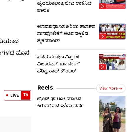
ಹೃದಯಾಘಾತ, ಜೀವ ಉಳಿಸಿದ
ಚಾಲಕ
ಅಸಮಾಧಾನಿತ ಹಿರಿಯ ಶಾಸಕನ
ಮನವೊಲಿಕೆಗೆ ಅಖಾಡಕ್ಕಿಳಿದ
ಂಡಿಯಾದ
ಹೈಕಮಾಂಡ್
 ಅಂಗಳದ ಹೊಸ
ಸಚಿವ ಸಂಪುಟ ವಿಸ್ತರಣೆ
ವಿಚಾರವಾಗಿ BJP ಟೀಕೆಗೆ
ಹರಿಪ್ರಸಾದ್ ಕೌಂಟರ್​​
Reels
View More
TV
LIVE
ಟ್ರೆಂಡ್​​ ಫಾಲೋ ಮಾಡಿದ
ಕಿರುತೆರೆ ನಟಿ ಇಶಿತಾ ವರ್ಷ