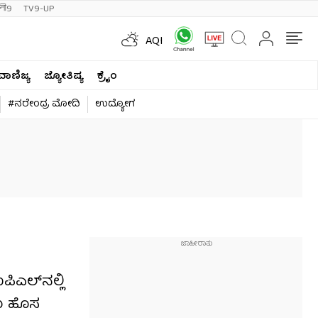
ी9
TV9-UP
AQI
ವಾಣಿಜ್ಯ
ಜ್ಯೋತಿಷ್ಯ
ಕ್ರೈಂ
#ನರೇಂದ್ರ ಮೋದಿ
ಉದ್ಯೋಗ
ಲ್​​ನಲ್ಲಿ
ೆದು ಹೊಸ