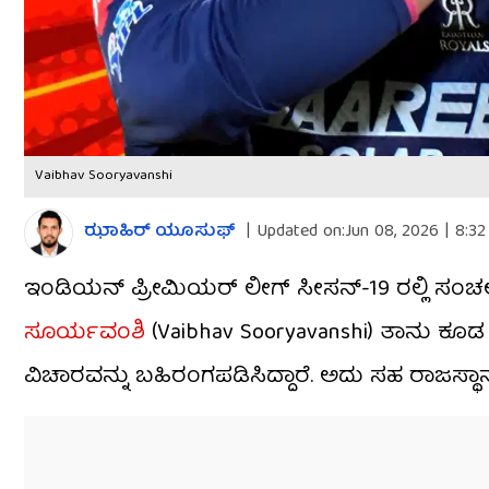
Vaibhav Sooryavanshi
ಝಾಹಿರ್ ಯೂಸುಫ್
|
Updated on:
Jun 08, 2026 | 8:3
ಇಂಡಿಯನ್ ಪ್ರೀಮಿಯರ್ ಲೀಗ್​ ಸೀಸನ್-19 ರಲ್ಲಿ ಸಂ
ಸೂರ್ಯವಂಶಿ
(Vaibhav Sooryavanshi) ತಾನು ಕ
ವಿಚಾರವನ್ನು ಬಹಿರಂಗಪಡಿಸಿದ್ದಾರೆ. ಅದು ಸಹ ರಾಜಸ್ಥ