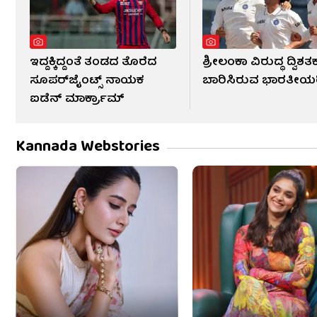
ಇದ್ದಕ್ಕಿದ್ದಂತೆ ತಂಡದ ತೊರೆದ
ಶ್ರೀಲಂಕಾ ವಿರುದ್ಧ ದ್ವಿಶತ
ಸೂಪರ್‌ಜೈಂಟ್ಸ್ ನಾಯಕ
ಬಾರಿಸಿರುವ ಭಾರತೀಯ
ಐಡೆನ್ ಮಾರ್ಕ್ರಾಮ್
Kannada Webstories