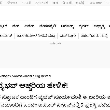
दी 
తెలుగు 
मराठी
ગુજરાતી
বাংলা
ਪੰਜਾਬੀ
தமிழ்
മലയാളം
मन
ಕ್ರೀಡೆ
ದೇಶ
ವಿದೇಶ
ಜೀವನಶೈಲಿ
ಆರೋಗ್ಯ
ವೈರಲ್​
ಅಧ್ಯಾತ್ಮ
ವಕುಮಾರ್​
ಜಲಾಶಯಗಳ ನೀರಿನ ಮಟ್ಟ
ವೆಬ್​ಸ್ಟೋರಿ
#ಬೆಂಗಳೂರು ಸುದ್ದಿ
aibhav Sooryavanshi's Big Reveal
ೈಭವ್ ಅಚ್ಚರಿಯ ಹೇಳಿಕೆ!
ಡದ ಸ್ಫೋಟಕ ದಾಂಡಿಗ ವೈಭವ್ ಸೂರ್ಯವಂಶಿ ಈ ಬಾರಿಯ ಐಪಿಎ
್ಶನದೊಂದಿಗೆ ಒಂದೇ ಐಪಿಎಲ್​​ ಸೀಸನ್​ನಲ್ಲಿ 5 ಪ್ರಶಸ್ತಿ ಪಡ