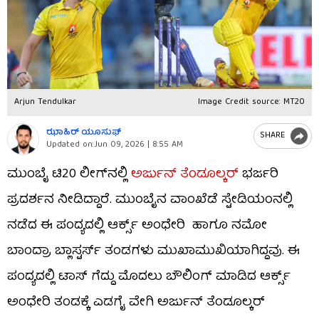
Arjun Tendulkar
Image Credit source: MT20
ಝಾಹಿರ್ ಯೂಸುಫ್
SHARE
Updated on:
Jun 09, 2026 | 8:55 AM
ಮುಂಬೈ ಟಿ20 ಲೀಗ್‌ನಲ್ಲಿ
ಅರ್ಜುನ್ ತೆಂಡೂಲ್ಕರ್
ಭರ್ಜರಿ
ಪ್ರದರ್ಶನ ನೀಡಿದ್ದಾರೆ. ಮುಂಬೈನ ವಾಂಖೆಡೆ ಸ್ಟೇಡಿಯಂನಲ್ಲಿ
ನಡೆದ ಈ ಪಂದ್ಯದಲ್ಲಿ ಆರ್ಕ್ಸ್ ಅಂಧೇರಿ ಹಾಗೂ ನಮೋ
ಬಾಂದ್ರಾ ಬ್ಲಾಸ್ಟರ್ಸ್ ತಂಡಗಳು ಮುಖಾಮುಖಿಯಾಗಿದ್ದವು. ಈ
ಪಂದ್ಯದಲ್ಲಿ ಟಾಸ್ ಗೆದ್ದು ಮೊದಲು ಬೌಲಿಂಗ್ ಮಾಡಿದ ಆರ್ಕ್ಸ್
ಅಂಧೇರಿ ತಂಡಕ್ಕೆ ಎಡಗೈ ವೇಗಿ ಅರ್ಜುನ್ ತೆಂಡೂಲ್ಕರ್