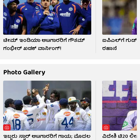
ಟೀಮ್ ಇಂಡಿಯಾ ಆಟಗಾರರಿಗೆ ಗೌತಮ್
ಐಪಿಎಲ್​ಗೆ ಗುಡ್ 
ಗಂಭೀರ್ ಖಡಕ್ ವಾರ್ನಿಂಗ್!
ರಹಾನೆ
Photo Gallery
ಇಬ್ಬರು ಸ್ಟಾರ್ ಆಟಗಾರರಿಗೆ ಗಾಯ; ಮೊದಲ
ವಿದೇಶಿ ಟಿ20 ಲೀಗ್