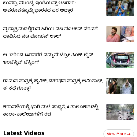
ಬುಮ್ರಾ ಮುಂಬೈ ಇಂಡಿಯನ್ಸ್ ಆಟಗಾರ:
ಅಪರೂಪಕ್ಕೊಮ್ಮೆ ಭಾರತದ ಪರ ಆಡ್ತಾರೆ!
ವೃದ್ಧಾಶ್ರಮದಲ್ಲಿರುವ ಹಿರಿಯ ನಟ ಮೋಹನ್ ನೆರವಿಗೆ
ಧಾವಿಸಿದ ನಟ ಮೋಹನ್‌ ಲಾಲ್
ಆ. 12ರಿಂದ 14ರವರೆಗೆ ನಮ್ಮ ಮೆಟ್ರೋ ಪಿಂಕ್ ಲೈನ್
ಇಂಟೆನ್ಸಿವ್ ಟೆಸ್ಟಿಂಗ್
ರಾಮನ ಪಾತ್ರಕ್ಕೆ ಹೃತಿಕ್, ದಶರಥನ ಪಾತ್ರಕ್ಕೆ ಅಮಿತಾಭ್;
ಈ ಕಥೆ ಗೊತ್ತಾ?
ಕರಾವಳಿಯಲ್ಲಿ ಭಾರಿ ಮಳೆ ಸಾಧ್ಯತೆ, 4 ತಾಲೂಕುಗಳಲ್ಲಿ
ಶಾಲಾ-ಕಾಲೇಜುಗಳಿಗೆ ರಜೆ
Latest Videos
View More