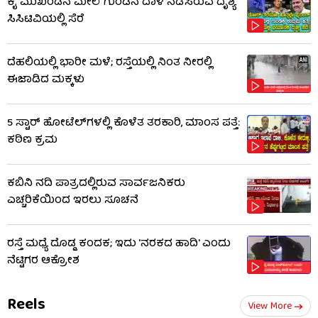
ಕೈ ಮುಖಂಡನ ಮೇಲೆ ಗುಂಡಿನ ದಾಳಿ ನಡೆಸಿರುವ ದೃಶ್ಯ
ಸಿಸಿಟಿವಿಯಲ್ಲಿ ಸೆರೆ
ದೆಹಲಿಯಲ್ಲಿ ಭಾರೀ ಮಳೆ; ರಸ್ತೆಯಲ್ಲಿ ನಿಂತ ನೀರಲ್ಲಿ
ಈಜಾಡಿದ ಮಕ್ಕಳು
5 ಸ್ಟಾರ್ ಹೋಟೆಲ್​​ಗಳಲ್ಲಿ ಕೊಳೆತ ತರಕಾರಿ, ಮಾಂಸ ಪತ್ತೆ:
ಕಠಿಣ ಕ್ರಮ
ಕಬಿನಿ ನದಿ ಪಾತ್ರದಲ್ಲಿರುವ ಸಾರ್ವಜನಿಕರು
ಎಚ್ಚರಿಕೆಯಿಂದ ಇರಲು ಸೂಚನೆ
ರಸ್ತೆ ಮಧ್ಯೆ ದೊಡ್ಡ ಕಂದಕ; ಇದು 'ನರಕದ ಹಾದಿ' ಎಂದು
ನೆಟ್ಟಿಗರ ಆಕ್ರೋಶ
Reels
View More