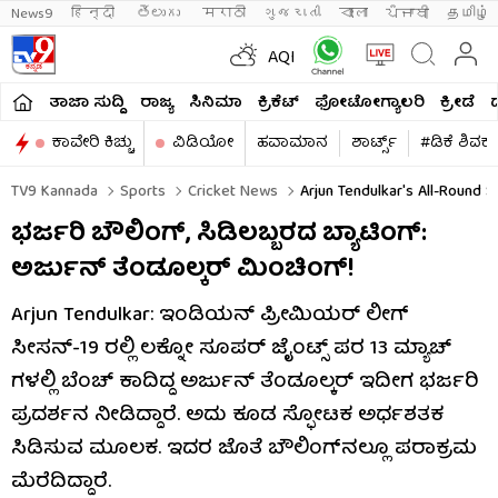
News9
हिन्दी 
తెలుగు 
मराठी
ગુજરાતી
বাংলা
ਪੰਜਾਬੀ
தமிழ்
AQI
ತಾಜಾ ಸುದ್ದಿ
ರಾಜ್ಯ
ಸಿನಿಮಾ
ಕ್ರಿಕೆಟ್​
ಫೋಟೋಗ್ಯಾಲರಿ
ಕ್ರೀಡೆ
ಕಾವೇರಿ ಕಿಚ್ಚು
ವಿಡಿಯೋ
ಹವಾಮಾನ
ಶಾರ್ಟ್ಸ್​
#ಡಿಕೆ ಶಿವಕ
TV9 Kannada
Sports
Cricket News
Arjun Tendulkar's All-Round 
ಭರ್ಜರಿ ಬೌಲಿಂಗ್, ಸಿಡಿಲಬ್ಬರದ ಬ್ಯಾಟಿಂಗ್:
ಅರ್ಜುನ್ ತೆಂಡೂಲ್ಕರ್ ಮಿಂಚಿಂಗ್!
Arjun Tendulkar: ಇಂಡಿಯನ್ ಪ್ರೀಮಿಯರ್ ಲೀಗ್
ಸೀಸನ್-19 ರಲ್ಲಿ ಲಕ್ನೋ ಸೂಪರ್ ಜೈಂಟ್ಸ್ ಪರ 13 ಮ್ಯಾಚ್​
ಗಳಲ್ಲಿ ಬೆಂಚ್ ಕಾದಿದ್ದ ಅರ್ಜುನ್ ತೆಂಡೂಲ್ಕರ್ ಇದೀಗ ಭರ್ಜರಿ
ಪ್ರದರ್ಶನ ನೀಡಿದ್ದಾರೆ. ಅದು ಕೂಡ ಸ್ಫೋಟಕ ಅರ್ಧಶತಕ
ಸಿಡಿಸುವ ಮೂಲಕ. ಇದರ ಜೊತೆ ಬೌಲಿಂಗ್​ನಲ್ಲೂ ಪರಾಕ್ರಮ
ಮೆರೆದಿದ್ದಾರೆ.