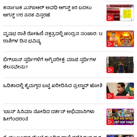
ಕರ್ನಾಟಕ ಎಸ್‌ಐಆರ್ ಅವಧಿ ಆಗಸ್ಟ್ 8ರ ಬದಲು
ಆಗಸ್ಟ್ 17ರ ತನಕ ವಿಸ್ತರಣೆ
ವೃಷಭ ರಾಶಿ ರೋಹಿಣಿ ನಕ್ಷತ್ರದಲ್ಲಿ ಚಂದ್ರನ ಸಂಚಾರ: 12
ರಾಶಿಗಳ ದಿನ ಭವಿಷ್ಯ
ಬಿಗ್​​ಬಾಸ್​ ಸ್ಪರ್ಧಿಗಳಿಗೆ ಅಗ್ನಿಪರೀಕ್ಷೆ: ಮಾಜಿ ​​ಸ್ಪರ್ಧಿಗಳ
ಕೆಲಸವೇನು?
ಒಡಿಶಾದಲ್ಲಿ ಕೈಮಗ್ಗದ ಬಟ್ಟೆ ಖರೀದಿಸಿದ ಪ್ರಲ್ಹಾದ್ ಜೋಶಿ
‘ಬಾಸ್’ ಸಿನಿಮಾ ನೋಡಿದ ದರ್ಶನ್ ಅಭಿಮಾನಿಗಳು
ಹೀಗೆಂದರಂತೆ