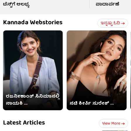
ಟೆಸ್ಟ್​ಗೆ ಅಲಭ್ಯ
ಪಾದಾರ್ಪಣೆ
Kannada Webstories
ಇನ್ನಷ್ಟು ಓದಿ
ರಜನೀಕಾಂತ್ ಸಿನಿಮಾನಲ್ಲಿ
ನಾಯಕಿ ...
ನಟಿ ಕೀರ್ತಿ ಸುರೇಶ್ ...
Latest Articles
View More