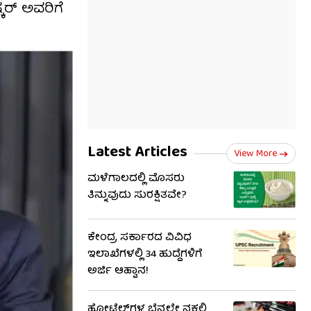
ಕರ್ ಅವರಿಗೆ
Latest Articles
View More
ಮಳೆಗಾಲದಲ್ಲಿ ಮೊಸರು
ತಿನ್ನುವುದು ಸುರಕ್ಷಿತವೇ?
ಕೇಂದ್ರ ಸರ್ಕಾರದ ವಿವಿಧ
ಇಲಾಖೆಗಳಲ್ಲಿ 34 ಹುದ್ದೆಗಳಿಗೆ
ಅರ್ಜಿ ಆಹ್ವಾನ!
ಹೋಟೆಲ್‌ಗಳ ಬೆನ್ನಲ್ಲೇ ನಕಲಿ