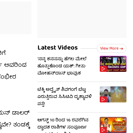
Latest Videos
View More
ಗೆ
‘ನನ್ನ ಕನಸನ್ನು ಹೆಗಲ ಮೇಲೆ
ಜಿ ಅವರಿಂದ
ಹೊತ್ತುಕೊಂಡ ಯಶ್: ಗೀತು
ಮೋಹನ್​​ದಾಸ್ ಭಾವುಕ
ು ಗಂಭೀರ
ಟೆಕ್ಕಿ ಅದ್ವೈತ್ ಶಿವಗಂಗೆ ಬೆಟ್ಟ
ಏರುತ್ತಿರುವ ಸಿಸಿಟಿವಿ ದೃಶ್ಯಾವಳಿ
ಪತ್ತೆ!
ಿಲಿಯನ್ ಡಾಲರ್
ಆಗಸ್ಟ್ 10 ರಿಂದ 16 ರವರೆಗಿನ
ೇ? ತಂಡಕ್ಕೆ
ದ್ವಾದಶ ರಾಶಿಗಳ ಸಂಪೂರ್ಣ