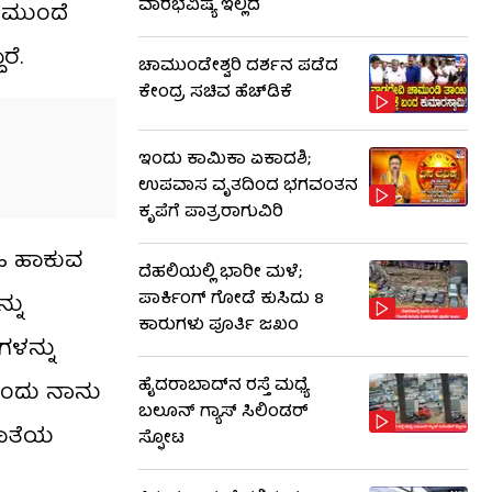
ವಾರಭವಿಷ್ಯ ಇಲ್ಲಿದೆ
ದ ಮುಂದೆ
ರೆ.
ಚಾಮುಂಡೇಶ್ವರಿ ದರ್ಶನ ಪಡೆದ
ಕೇಂದ್ರ ಸಚಿವ ಹೆಚ್​​ಡಿಕೆ
ಇಂದು ಕಾಮಿಕಾ ಏಕಾದಶಿ;
ಉಪವಾಸ ವೃತದಿಂದ ಭಗವಂತನ
ಕೃಪೆಗೆ ಪಾತ್ರರಾಗುವಿರಿ
ಹಿ ಹಾಕುವ
ದೆಹಲಿಯಲ್ಲಿ ಭಾರೀ ಮಳೆ;
ಪಾರ್ಕಿಂಗ್ ಗೋಡೆ ಕುಸಿದು 8
್ನು
ಕಾರುಗಳು ಪೂರ್ತಿ ಜಖಂ
ಗಳನ್ನು
ಹೈದರಾಬಾದ್​ನ ರಸ್ತೆ ಮಧ್ಯೆ
ಾರೆಂದು ನಾನು
ಬಲೂನ್ ಗ್ಯಾಸ್ ಸಿಲಿಂಡರ್
ಖಾತೆಯ
ಸ್ಫೋಟ