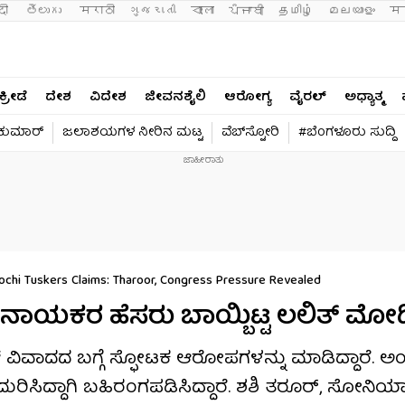
दी 
తెలుగు 
मराठी
ગુજરાતી
বাংলা
ਪੰਜਾਬੀ
தமிழ்
മലയാളം
मन
ಕ್ರೀಡೆ
ದೇಶ
ವಿದೇಶ
ಜೀವನಶೈಲಿ
ಆರೋಗ್ಯ
ವೈರಲ್​
ಅಧ್ಯಾತ್ಮ
ವಕುಮಾರ್​
ಜಲಾಶಯಗಳ ನೀರಿನ ಮಟ್ಟ
ವೆಬ್​ಸ್ಟೋರಿ
#ಬೆಂಗಳೂರು ಸುದ್ದಿ
Kochi Tuskers Claims: Tharoor, Congress Pressure Revealed
ಾಯಕರ ಹೆಸರು ಬಾಯ್ಬಿಟ್ಟ ಲಲಿತ್ ಮೋದ
್ ವಿವಾದದ ಬಗ್ಗೆ ಸ್ಫೋಟಕ ಆರೋಪಗಳನ್ನು ಮಾಡಿದ್ದಾರೆ. ಅ
ುರಿಸಿದ್ದಾಗಿ ಬಹಿರಂಗಪಡಿಸಿದ್ದಾರೆ. ಶಶಿ ತರೂರ್, ಸೋನಿಯಾ