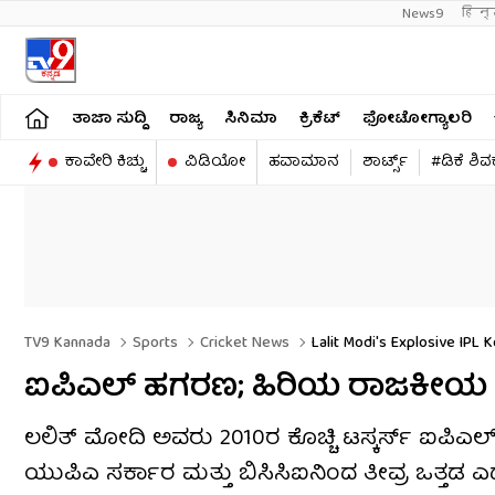
News9
हिन्
ತಾಜಾ ಸುದ್ದಿ
ರಾಜ್ಯ
ಸಿನಿಮಾ
ಕ್ರಿಕೆಟ್​
ಫೋಟೋಗ್ಯಾಲರಿ
ಕಾವೇರಿ ಕಿಚ್ಚು
ವಿಡಿಯೋ
ಹವಾಮಾನ
ಶಾರ್ಟ್ಸ್​
#ಡಿಕೆ ಶಿ
TV9 Kannada
Sports
Cricket News
Lalit Modi's Explosive IPL 
ಐಪಿಎಲ್ ಹಗರಣ; ಹಿರಿಯ ರಾಜಕೀಯ ನ
ಲಲಿತ್ ಮೋದಿ ಅವರು 2010ರ ಕೊಚ್ಚಿ ಟಸ್ಕರ್ಸ್ ಐಪಿಎಲ
ಯುಪಿಎ ಸರ್ಕಾರ ಮತ್ತು ಬಿಸಿಸಿಐನಿಂದ ತೀವ್ರ ಒತ್ತಡ ಎದ