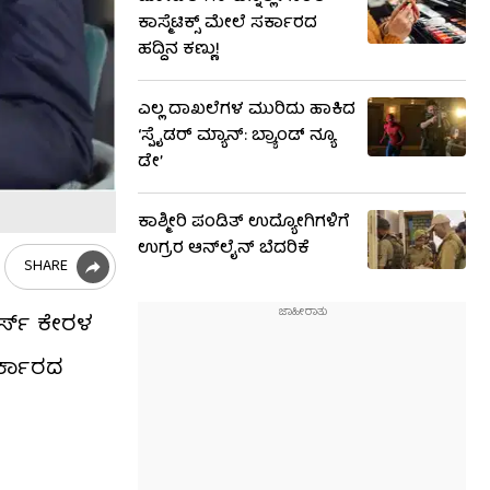
ಕಾಸ್ಮೆಟಿಕ್ಸ್ ಮೇಲೆ ಸರ್ಕಾರದ
ಹದ್ದಿನ ಕಣ್ಣು!
ಎಲ್ಲ ದಾಖಲೆಗಳ ಮುರಿದು ಹಾಕಿದ
‘ಸ್ಪೈಡರ್ ಮ್ಯಾನ್: ಬ್ರ್ಯಾಂಡ್ ನ್ಯೂ
ಡೇ’
ಕಾಶ್ಮೀರಿ ಪಂಡಿತ್ ಉದ್ಯೋಗಿಗಳಿಗೆ
ಉಗ್ರರ ಆನ್​ಲೈನ್ ಬೆದರಿಕೆ
SHARE
ಕರ್ಸ್ ಕೇರಳ
ರ್ಕಾರದ