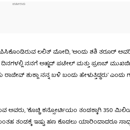
ಿಸಿಕೊಂಡಿರುವ ಲಲಿತ್ ಮೋದಿ, ‘ಅಂದು ಶಶಿ ತರೂರ್ ಅವರಿ
ನಗಳಲ್ಲಿ ನನಗೆ ಅಹ್ಮದ್ ಪಟೇಲ್ ಮತ್ತು ಪ್ರಣಬ್ ಮುಖರ್
ದು ರಾಜೀವ್ ಶುಕ್ಲಾ ನನ್ನ ಬಳಿ ಬಂದು ಹೇಳುತ್ತಿದ್ದರು’ ಎಂದ
ಎತ್ತಿರುವ ಅವರು, ‘ಕೊಚ್ಚಿ ಕನ್ಸೋರ್ಟಿಯಂ ತಂಡಕ್ಕಾಗಿ 350 ಮ
ಂತಹ ತಂಡಕ್ಕೆ ಇಷ್ಟು ಹಣ ಕೊಡಲು ಯಾರಿಂದಾದರೂ ಸಾಧ್ಯವ