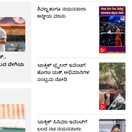
ಶಿವಣ್ಣ ಹಾಗೂ ನಯನತಾರಾ
ಆತ್ಮೀಯ ಮಾತು
​...
ಯುವ ವೇಗಿಯ
‘ಟಾಕ್ಸಿಕ್’ ಟ್ರೈಲರ್ ಇವೆಂಟಿಗೆ
ಹೊರಟ ಯಶ್, ಅಭಿಮಾನಿಗಳ
ಸಂಭ್ರಮ ನೋಡಿ
‘ಟಾಕ್ಸಿಕ್’ ಸಿನಿಮಾ ಇವೆಂಟ್​​ಗೆ
ಬಂದ ನಟಿ ನಯನತಾರಾ: