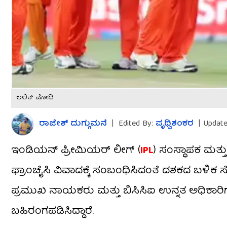
ಲಲಿತ್ ಮೋದಿ
ರಾಜೇಶ್ ದುಗ್ಗುಮನೆ
|
Edited By:
ಪೃಥ್ವಿಶಂಕರ
|
Update
ಇಂಡಿಯನ್ ಪ್ರೀಮಿಯರ್ ಲೀಗ್ (
IPL
) ಸಂಸ್ಥಾಪಕ ಮತ್ತ
ಫ್ರಾಂಚೈಸಿ ವಿವಾದಕ್ಕೆ ಸಂಬಂಧಿಸಿದಂತೆ ದಶಕದ ಬಳಿಕ
ಪ್ರಮುಖ ನಾಯಕರು ಮತ್ತು ಬಿಸಿಸಿಐ ಉನ್ನತ ಅಧಿಕಾರಿಗ
ಬಹಿರಂಗಪಡಿಸಿದ್ದಾರೆ.