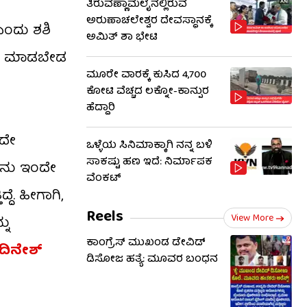
ತಿರುವಣ್ಣಾಮಲೈನಲ್ಲಿರುವ
ಅರುಣಾಚಲೇಶ್ವರ ದೇವಸ್ಥಾನಕ್ಕೆ
 ಎಂದು ಶಶಿ
ಅಮಿತ್ ಶಾ ಭೇಟಿ
ರ್ಯ ಮಾಡಬೇಡ
ಮೂರೇ ವಾರಕ್ಕೆ ಕುಸಿದ 4,700
ಕೋಟಿ ವೆಚ್ಚದ ಲಕ್ನೋ-ಕಾನ್ಪುರ
ಹೆದ್ದಾರಿ
ುದೇ
ಒಳ್ಳೆಯ ಸಿನಿಮಾಕ್ಕಾಗಿ ನನ್ನ ಬಳಿ
ಸಾಕಷ್ಟು ಹಣ ಇದೆ: ನಿರ್ಮಾಪಕ
ೀನು ಇಂದೇ
ವೆಂಕಟ್
ೆ. ಹೀಗಾಗಿ,
Reels
View More
ನು
ಕಾಂಗ್ರೆಸ್ ಮುಖಂಡ ಡೇವಿಡ್
 ದಿನೇಶ್
ಡಿಸೋಜ ಹತ್ಯೆ: ಮೂವರ ಬಂಧನ