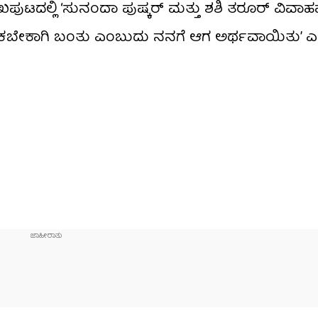
ುಖಪುಟದಲ್ಲಿ ‘ಸುನಂದಾ ಪುಷ್ಕರ್ ಮತ್ತು ಶಶಿ ತರೂರ್ ವಿವಾಹವಾ
ಿ ಹಾಕಬೇಕಾಗಿ ಬಂತು ಎಂಬುದು ನನಗೆ ಆಗ ಅರ್ಥವಾಯಿತು’ ಎ