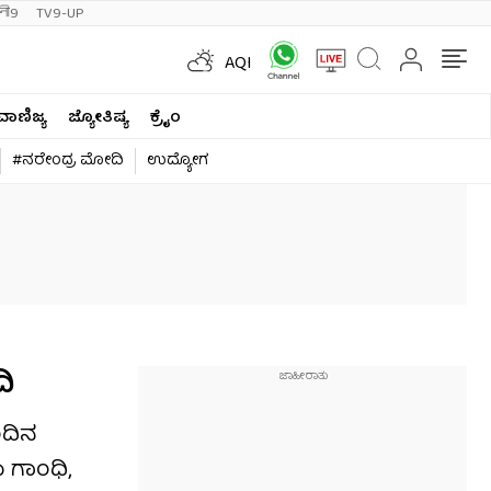
ी9
TV9-UP
AQI
ವಾಣಿಜ್ಯ
ಜ್ಯೋತಿಷ್ಯ
ಕ್ರೈಂ
#ನರೇಂದ್ರ ಮೋದಿ
ಉದ್ಯೋಗ
ಿ
ಂದಿನ
 ಗಾಂಧಿ,