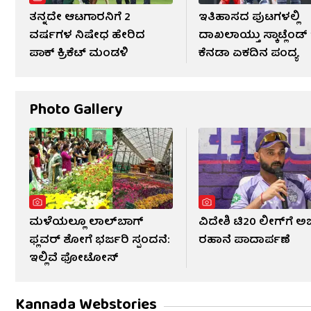
ತನ್ನದೇ ಆಟಗಾರನಿಗೆ 2
ಇತಿಹಾಸದ ಪುಟಗಳಲ್ಲಿ
ವರ್ಷಗಳ ನಿಷೇಧ ಹೇರಿದ
ದಾಖಲಾಯ್ತು ಸ್ಕಾಟ್ಲೆಂಡ್
ಪಾಕ್ ಕ್ರಿಕೆಟ್ ಮಂಡಳಿ
ಕೆನಡಾ ಏಕದಿನ ಪಂದ್ಯ
Photo Gallery
ಮಳೆಯಲ್ಲೂ ಲಾಲ್‌ಬಾಗ್
ವಿದೇಶಿ ಟಿ20 ಲೀಗ್​ಗೆ ಅಜ
ಫ್ಲವರ್ ಶೋಗೆ ಭರ್ಜರಿ ಸ್ಪಂದನೆ:
ರಹಾನೆ ಪಾದಾರ್ಪಣೆ
ಇಲ್ಲಿವೆ ಫೋಟೋಸ್​
Kannada Webstories