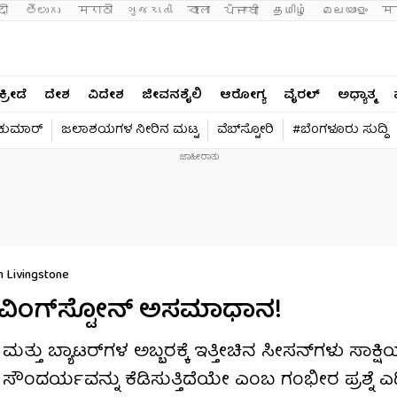
दी 
తెలుగు 
मराठी
ગુજરાતી
বাংলা
ਪੰਜਾਬੀ
தமிழ்
മലയാളം
मन
ಕ್ರೀಡೆ
ದೇಶ
ವಿದೇಶ
ಜೀವನಶೈಲಿ
ಆರೋಗ್ಯ
ವೈರಲ್​
ಅಧ್ಯಾತ್ಮ
ವಕುಮಾರ್​
ಜಲಾಶಯಗಳ ನೀರಿನ ಮಟ್ಟ
ವೆಬ್​ಸ್ಟೋರಿ
#ಬೆಂಗಳೂರು ಸುದ್ದಿ
m Livingstone
್ಗೆ ಲಿವಿಂಗ್‌ಸ್ಟೋನ್ ಅಸಮಾಧಾನ!
ು ಬ್ಯಾಟರ್‌ಗಳ ಅಬ್ಬರಕ್ಕೆ ಇತ್ತೀಚಿನ ಸೀಸನ್‌ಗಳು ಸಾಕ್ಷಿಯ
ಂದರ್ಯವನ್ನು ಕೆಡಿಸುತ್ತಿದೆಯೇ ಎಂಬ ಗಂಭೀರ ಪ್ರಶ್ನೆ ಎದ್ದಿ