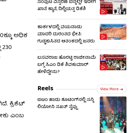
ಸಂಪುಟ ವಿಸ್ತರಣೆ ಬೆನ್ನಲ್ಲೇ ಇದೀಗ
ಖಾತೆ ಕ್ಯಾತೆ, ದಿಲ್ಲಿಯತ್ತ ಡಿಕೆಶಿ
ಕಾರ್ಕಳದಲ್ಲಿ ವಯನಾಡು
ಮಾದರಿ ದುರಂತದ ಭೀತಿ:
0ಕ್ಕೂ ಅಧಿಕ
ಗುಡ್ಡಕುಸಿತದ ಆತಂಕದಲ್ಲಿ ಜನರು
ಿ 230
ಬಸವರಾಜ ಹೊರಟ್ಟಿ ರಾಜೀನಾಮೆ
ಕ
ಬಗ್ಗೆ ಸಿಎಂ ಡಿಕೆ ಶಿವಕುಮಾರ್
ಹೇಳಿದ್ದೇನು?
Reels
View More
ಐಟಂ ಹಾಡು ಶೂಟಿಂಗ್​​ನಲ್ಲಿ ಸನ್ನಿ
 ಕ್ರಿಕೆಟ್
ಲಿಯೋನಿ ಸಖತ್ ಸ್ಟೆಪ್ಪು
ಬೇಕು ಎಂಬ