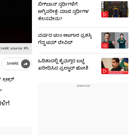
ಬಿಗ್​​ಬಾಸ್​ ಸ್ಪರ್ಧಿಗಳಿಗೆ
ಅಗ್ನಿಪರೀಕ್ಷೆ: ಮಾಜಿ ​​ಸ್ಪರ್ಧಿಗಳ
ಕೆಲಸವೇನು?
ವರ್ಷದ ಟಿ20 ಆಟಗಾರ ಪ್ರಶಸ್ತಿ
ಗೆದ್ದ ಟಿಮ್ ಡೇವಿಡ್
redit source: IPL
ಒಡಿಶಾದಲ್ಲಿ ಕೈಮಗ್ಗದ ಬಟ್ಟೆ
SHARE
ಖರೀದಿಸಿದ ಪ್ರಲ್ಹಾದ್ ಜೋಶಿ
 ಆಲ್​​
’
ಳಿಗೆ