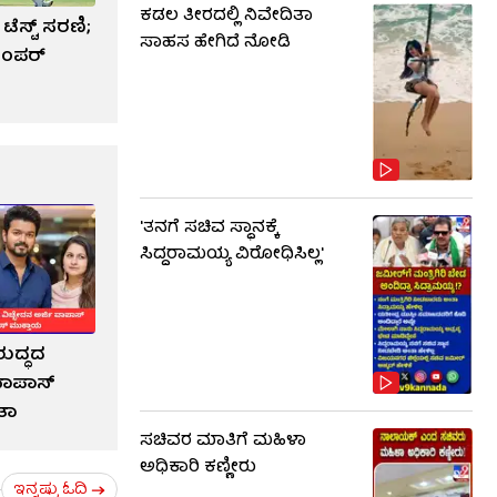
ಕಡಲ ತೀರದಲ್ಲಿ ನಿವೇದಿತಾ
ೆಸ್ಟ್ ಸರಣಿ;
ಸಾಹಸ ಹೇಗಿದೆ ನೋಡಿ
ಬಂಪರ್
'ತನಗೆ ಸಚಿವ ಸ್ಥಾನಕ್ಕೆ
ಸಿದ್ದರಾಮಯ್ಯ ವಿರೋಧಿಸಿಲ್ಲ'
ುದ್ಧದ
 ವಾಪಾಸ್
ತಾ
ಸಚಿವರ ಮಾತಿಗೆ ಮಹಿಳಾ
ಅಧಿಕಾರಿ ಕಣ್ಣೀರು
ಇನ್ನಷ್ಟು ಓದಿ