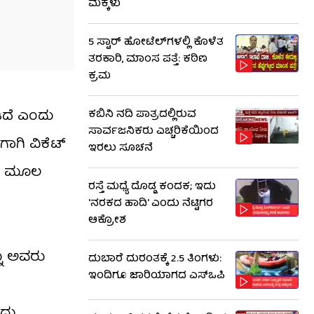
ಮಕ್ಕಳು
5 ಸ್ಟಾರ್ ಹೋಟೆಲ್​​ಗಳಲ್ಲಿ ಕೊಳೆತ
ತರಕಾರಿ, ಮಾಂಸ ಪತ್ತೆ: ಕಠಿಣ
ಕ್ರಮ
ಡಿದೆ ಎಂದು
ಕಬಿನಿ ನದಿ ಪಾತ್ರದಲ್ಲಿರುವ
ಸಾರ್ವಜನಿಕರು ಎಚ್ಚರಿಕೆಯಿಂದ
ಾಗಿ ವಿಕೆಟ್
ಇರಲು ಸೂಚನೆ
್‌ನ ಮೂಲ
ರಸ್ತೆ ಮಧ್ಯೆ ದೊಡ್ಡ ಕಂದಕ; ಇದು
'ನರಕದ ಹಾದಿ' ಎಂದು ನೆಟ್ಟಿಗರ
ಆಕ್ರೋಶ
ನು ಅವರು
ದುಬಾರೆ ದುರಂತಕ್ಕೆ 2.5 ತಿಂಗಳು:
ಇಂದಿಗೂ ಜಾರಿಯಾಗದ ಎಸ್‌ಒಪಿ
ಂದು