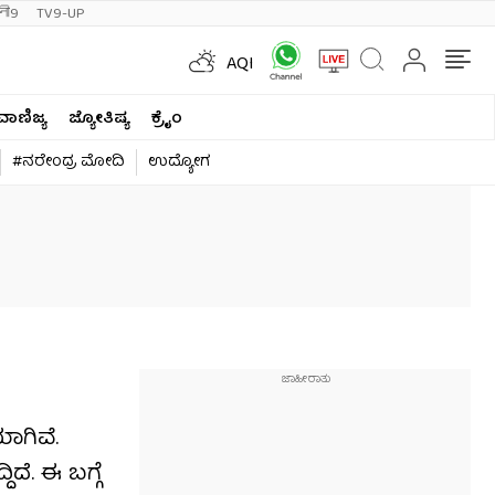
ी9
TV9-UP
AQI
ವಾಣಿಜ್ಯ
ಜ್ಯೋತಿಷ್ಯ
ಕ್ರೈಂ
#ನರೇಂದ್ರ ಮೋದಿ
ಉದ್ಯೋಗ
ಾಗಿವೆ.
ದೆ. ಈ ಬಗ್ಗೆ