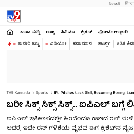
News9
हिन्
ತಾಜಾ ಸುದ್ದಿ
ರಾಜ್ಯ
ಸಿನಿಮಾ
ಕ್ರಿಕೆಟ್​
ಫೋಟೋಗ್ಯಾಲರಿ
ಕಾವೇರಿ ಕಿಚ್ಚು
ವಿಡಿಯೋ
ಹವಾಮಾನ
ಶಾರ್ಟ್ಸ್​
#ಡಿಕೆ ಶಿ
TV9 Kannada
Sports
IPL Pitches Lack Skill, Becoming Boring: Lia
ಬರೀ ಸಿಕ್ಸ್ ಸಿಕ್ಸ್ ಸಿಕ್ಸ್​… ಐಪಿಎಲ್ ಬಗ
ಐಪಿಎಲ್ ಇತಿಹಾಸದಲ್ಲೇ ಹಿಂದೆಂದೂ ಕಾಣದ ರನ್ ಮಳೆ ಮತ್ತ
ಆದರೆ, ಇದೇ ರನ್ ಗಳಿಕೆಯ ವೈಭವ ಈಗ ಕ್ರಿಕೆಟ್‌ನ ನೈಜ ಸೌ