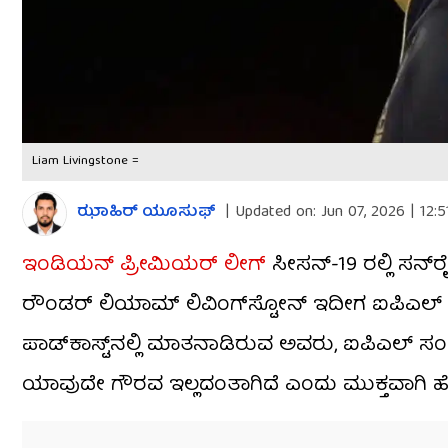
Liam Livingstone =
ಝಾಹಿರ್ ಯೂಸುಫ್
|
Updated on:
Jun 07, 2026 | 12:
ಇಂಡಿಯನ್ ಪ್ರೀಮಿಯರ್ ಲೀಗ್
ಸೀಸನ್-19 ರಲ್ಲಿ ಸನ್​​
ರೌಂಡರ್ ಲಿಯಾಮ್ ಲಿವಿಂಗ್‌ಸ್ಟೋನ್ ಇದೀಗ ಐಪಿಎಲ್ ಬಗ್ಗೆ
ಪಾಡ್‌ಕಾಸ್ಟ್‌ನಲ್ಲಿ ಮಾತನಾಡಿರುವ ಅವರು, ಐಪಿಎಲ್ ಸಂ
ಯಾವುದೇ ಗೌರವ ಇಲ್ಲದಂತಾಗಿದೆ ಎಂದು ಮುಕ್ತವಾಗಿ ಹೇಳಿ