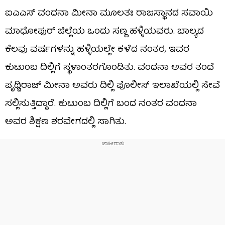
ಐಎಎಸ್ ವಂದನಾ ಮೀನಾ ಮೂಲತಃ ರಾಜಸ್ಥಾನದ ಸವಾಯಿ
ಮಾಧೋಪುರ್ ಜಿಲ್ಲೆಯ ಒಂದು ಸಣ್ಣ ಹಳ್ಳಿಯವರು. ಬಾಲ್ಯದ
ಕೆಲವು ವರ್ಷಗಳನ್ನು ಹಳ್ಳಿಯಲ್ಲೇ ಕಳೆದ ನಂತರ, ಇವರ
ಕುಟುಂಬ ದಿಲ್ಲಿಗೆ ಸ್ಥಳಾಂತರಗೊಂಡಿತು. ವಂದನಾ ಅವರ ತಂದೆ
ಪೃಥ್ವಿರಾಜ್ ಮೀನಾ ಅವರು ದಿಲ್ಲಿ ಪೊಲೀಸ್ ಇಲಾಖೆಯಲ್ಲಿ ಸೇವೆ
ಸಲ್ಲಿಸುತ್ತಿದ್ದಾರೆ. ಕುಟುಂಬ ದಿಲ್ಲಿಗೆ ಬಂದ ನಂತರ ವಂದನಾ
ಅವರ ಶಿಕ್ಷಣ ಶರವೇಗದಲ್ಲಿ ಸಾಗಿತು.