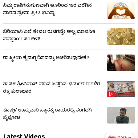
ನಿಮ್ಮ ರಾಶಿಗನುಗುಣವಾಗಿ ಆ.9ರಿಂದ 15ರ ವರೆಗಿನ
ವಾರದ ಪ್ರೇಮ ಪ್ರೀತಿ ಭವಿಷ್ಯ
ಬಿರಿಯಾನಿ ಎಲೆ ಕೇವಲ ರುಚಿಗಷ್ಟೇ ಅಲ್ಲ, ಮಾನಸಿಕ
ನೆಮ್ಮದಿಯ ಸಂಕೇತ!
ರಾಷ್ಟ್ರೀಯ ಕೈಮಗ್ಗ ದಿನವನ್ನು ಆಚರಿಸುವುದೇಕೆ?
ಶಾಸಕ ಶ್ರೀನಿವಾಸ್ ಮಾನೆ ಜನ್ಮದಿನ: ಧರ್ಮಗುರುಗಳಿಗೆ
ರಕ್ತ ತುಲಾಭಾರ
ಕೊಪ್ಪಳ ಉಸ್ತುವಾರಿ ಸ್ಥಾನಕ್ಕೆ ರಾಯರೆಡ್ಡಿ, ತಂಗಡಗಿ
ಪೈಪೋಟಿ
Latest Videos
View More