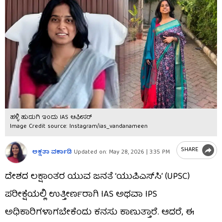
ಹಳ್ಳಿ ಹುಡುಗಿ ಇಂದು IAS ಆಫೀಸರ್
Image Credit source: Instagram/ias_vandanameen
SHARE
ಅಕ್ಷತಾ ವರ್ಕಾಡಿ
Updated on:
May 28, 2026 | 3:35 PM
ದೇಶದ ಲಕ್ಷಾಂತರ ಯುವ ಜನತೆ ‘ಯುಪಿಎಸ್‌ಸಿ’ (UPSC)
ಪರೀಕ್ಷೆಯಲ್ಲಿ ಉತ್ತೀರ್ಣರಾಗಿ IAS ಅಥವಾ IPS
ಅಧಿಕಾರಿಗಳಾಗಬೇಕೆಂದು ಕನಸು ಕಾಣುತ್ತಾರೆ. ಆದರೆ, ಈ