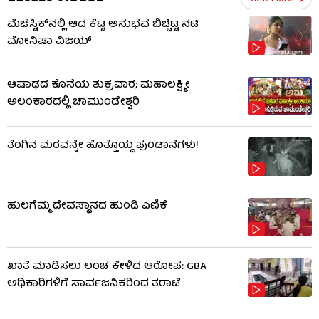
ಮೆಜೆಸ್ಟಿಕ್​​ನಲ್ಲಿ ಆದ ಕೆಟ್ಟ ಅನುಭವ ಬಿಚ್ಚಿಟ್ಟ ನಟಿ
ಮೋನಿಷಾ ವಿಜಯ್
ಆಷಾಢದ ಕೊನೆಯ ಶುಕ್ರವಾರ; ಮಹಾಲಕ್ಷ್ಮೀ
ಅಲಂಕಾರದಲ್ಲಿ ಚಾಮುಂಡೇಶ್ವರಿ
ತೆಂಗಿನ ಮರವನ್ನೇ ಹೊತ್ತೊಯ್ದ ಪುಂಡಾನೆಗಳು!
ಹುಲಗೆಮ್ಮ ದೇವಸ್ಥಾನದ ಹುಂಡಿ ಎಣಿಕೆ
ಖಾತೆ ಮಾಡಿಸಲು ಲಂಚ ಕೇಳಿದ ಆರೋಪ: GBA
ಅಧಿಕಾರಿಗಳಿಗೆ ಸಾರ್ವಜನಿಕರಿಂದ ತರಾಟೆ