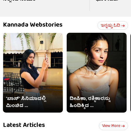
Kannada Webstories
ಇನ್ನಷ್ಟು ಓದಿ
‘ಬಾಸ್’ ಸಿನಿಮಾದಲ್ಲಿ
ದೀಪಿಕಾ, ರಶ್ಮಿಕಾರನ್ನು
ಮಿಂಚಿದ ...
ಹಿಂದಿಕ್ಕಿದ ...
Latest Articles
View More