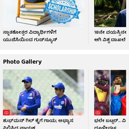
ಸ್ನಾತಕೋತ್ತರ ವಿದ್ಯಾರ್ಥಿಗಳಿಗೆ
18ನೇ ವಯಸ್ಸಿನಲ್ಲ
ಯುಜಿಸಿಯಿಂದ ಗುಡ್​​ನ್ಯೂಸ್​
ಆಗಿ ವಿಶ್ವ ದಾಖಲ
Photo Gallery
ಶುಭ್​ಮನ್ ಗಿಲ್ ಕೈಗೆ ಗಾಯ; ಅಭ್ಯಾಸ
ಭಲೇ ಬಟ್ಲರ್... ವ
ನಿಲ್ಲಿಸಿದ ನಾಯಕ
ಧೂಳೀಪಟ!