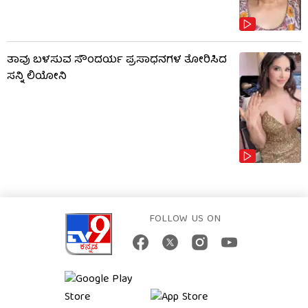
ತಾವು ಬಳಸುವ ಸೌಂದರ್ಯ ಪ್ರಸಾಧನಗಳ ತೋರಿಸಿದ
ಸನ್ನಿ ಲಿಯೋನಿ
FOLLOW US ON