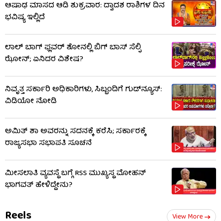
ಆಷಾಢ ಮಾಸದ ಆಡಿ ಶುಕ್ರವಾರ: ದ್ವಾದಶ ರಾಶಿಗಳ ದಿನ
ಭವಿಷ್ಯ ಇಲ್ಲಿದೆ
ಲಾಲ್ ಬಾಗ್ ಫ್ಲವರ್ ಶೋನಲ್ಲಿ ಬಿಗ್ ಬಾಸ್ ಸೆಲ್ಫಿ
ಝೋನ್; ಏನಿದರ ವಿಶೇಷ?
ನಿವೃತ್ತ ಸರ್ಕಾರಿ ಅಧಿಕಾರಿಗಳು, ಸಿಬ್ಬಂದಿಗೆ ಗುಡ್​ನ್ಯೂಸ್:
ವಿಡಿಯೋ ನೋಡಿ
ಅಮಿತ್ ಶಾ ಅವರನ್ನು ಸದನಕ್ಕೆ ಕರೆಸಿ; ಸರ್ಕಾರಕ್ಕೆ
ರಾಜ್ಯಸಭಾ ಸಭಾಪತಿ ಸೂಚನೆ
ಮೀಸಲಾತಿ ವ್ಯವಸ್ಥೆ ಬಗ್ಗೆ RSS​ ಮುಖ್ಯಸ್ಥ ಮೋಹನ್
ಭಾಗವತ್ ಹೇಳಿದ್ದೇನು?
Reels
View More