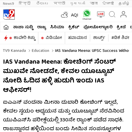
News9
हिन्दी 
తెలుగు 
मराठी
ગુજરાતી
বাংলা
ਪੰਜਾਬੀ
தமிழ்
AQI
ತಾಜಾ ಸುದ್ದಿ
ರಾಜ್ಯ
ಸಿನಿಮಾ
ಕ್ರಿಕೆಟ್​
ಫೋಟೋಗ್ಯಾಲರಿ
ಕ್ರೀಡೆ
ಕಾವೇರಿ ಕಿಚ್ಚು
ವಿಡಿಯೋ
ಹವಾಮಾನ
ಶಾರ್ಟ್ಸ್​
#ಡಿಕೆ ಶಿವಕ
TV9 Kannada
Education
IAS Vandana Meena: UPSC Success Without 
IAS Vandana Meena: ಕೋಚಿಂಗ್ ಸೆಂಟರ್
ಮುಖವೇ ನೋಡದೇ, ಕೇವಲ ಯೂಟ್ಯೂಬ್
ನೋಡಿ ಓದಿದ ಹಳ್ಳಿ ಹುಡುಗಿ ಇಂದು IAS
ಆಫೀಸರ್!
ಐಎಎಸ್ ವಂದನಾ ಮೀನಾ ದುಬಾರಿ ಕೋಚಿಂಗ್ ಇಲ್ಲದೆ,
ಕೇವಲ ಸ್ವಯಂ ಅಧ್ಯಯನ ಮತ್ತು ಯೂಟ್ಯೂಬ್ ನೆರವಿನಿಂದ
ಯುಪಿಎಸ್‌ಸಿ ಪರೀಕ್ಷೆಯಲ್ಲಿ 330ನೇ ರ‍್ಯಾಂಕ್ ಪಡೆದ ಸಾಧಕಿ.
ರಾಜಸ್ಥಾನದ ಹಳ್ಳಿಯಿಂದ ಬಂದು ಸೀಮಿತ ಸಂಪನ್ಮೂಲಗಳ