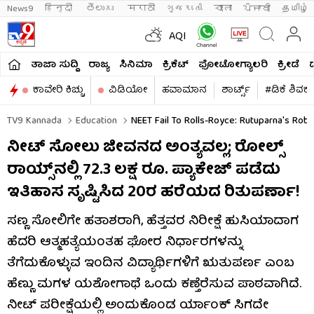
News9
हिन्दी 
తెలుగు 
मराठी
ગુજરાતી
বাংলা
ਪੰਜਾਬੀ
தமிழ்
AQI
ತಾಜಾ ಸುದ್ದಿ
ರಾಜ್ಯ
ಸಿನಿಮಾ
ಕ್ರಿಕೆಟ್​
ಫೋಟೋಗ್ಯಾಲರಿ
ಕ್ರೀಡೆ
ಕಾವೇರಿ ಕಿಚ್ಚು
ವಿಡಿಯೋ
ಹವಾಮಾನ
ಶಾರ್ಟ್ಸ್​
#ಡಿಕೆ ಶಿವಕ
TV9 Kannada
Education
NEET Fail To Rolls-Royce: Rutuparna's Rob
ನೀಟ್ ಸೋಲು ಜೀವನದ ಅಂತ್ಯವಲ್ಲ; ರೋಲ್ಸ್
ರಾಯ್ಸ್‌ನಲ್ಲಿ 72.3 ಲಕ್ಷ ರೂ. ಪ್ಯಾಕೇಜ್ ಪಡೆದು
ಇತಿಹಾಸ ಸೃಷ್ಟಿಸಿದ 20ರ ಹರೆಯದ ರಿತುಪರ್ಣಾ!
ಸಣ್ಣ ಸೋಲಿಗೇ ಹತಾಶರಾಗಿ, ಹೆತ್ತವರ ನಿರೀಕ್ಷೆ ಹುಸಿಯಾದಾಗ
ಹೆದರಿ ಆತ್ಮಹತ್ಯೆಯಂತಹ ಘೋರ ನಿರ್ಧಾರಗಳನ್ನು
ತೆಗೆದುಕೊಳ್ಳುವ ಇಂದಿನ ವಿದ್ಯಾರ್ಥಿಗಳಿಗೆ ಋತುಪರ್ಣ ಎಂಬ
ಹೆಣ್ಣು ಮಗಳ ಯಶೋಗಾಥೆ ಒಂದು ಕಣ್ತೆರೆಸುವ ಪಾಠವಾಗಿದೆ.
ನೀಟ್ ಪರೀಕ್ಷೆಯಲ್ಲಿ ಅಂದುಕೊಂಡ ರ್ಯಾಂಕ್​ ಸಿಗದೇ