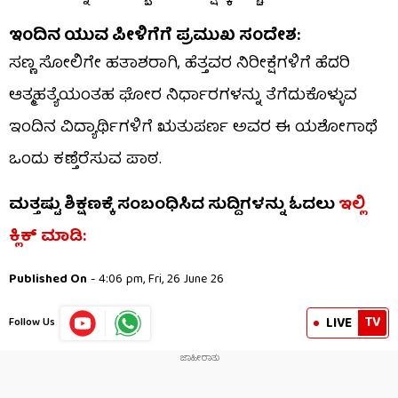
ಇಂದಿನ ಯುವ ಪೀಳಿಗೆಗೆ ಪ್ರಮುಖ ಸಂದೇಶ:
ಸಣ್ಣ ಸೋಲಿಗೇ ಹತಾಶರಾಗಿ, ಹೆತ್ತವರ ನಿರೀಕ್ಷೆಗಳಿಗೆ ಹೆದರಿ
ಆತ್ಮಹತ್ಯೆಯಂತಹ ಘೋರ ನಿರ್ಧಾರಗಳನ್ನು ತೆಗೆದುಕೊಳ್ಳುವ
ಇಂದಿನ ವಿದ್ಯಾರ್ಥಿಗಳಿಗೆ ಋತುಪರ್ಣ ಅವರ ಈ ಯಶೋಗಾಥೆ
ಒಂದು ಕಣ್ತೆರೆಸುವ ಪಾಠ.
ಮತ್ತಷ್ಟು ಶಿಕ್ಷಣಕ್ಕೆ ಸಂಬಂಧಿಸಿದ ಸುದ್ದಿಗಳನ್ನು ಓದಲು
ಇಲ್ಲಿ
ಕ್ಲಿಕ್ ಮಾಡಿ:
Published On
- 4:06 pm, Fri, 26 June 26
TV
LIVE
Follow Us