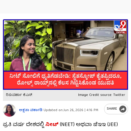
ರಿತುಪರ್ಣಾ ಕೆ.ಎಸ್.
Image Credit source: Twitter
SHARE
ಅಕ್ಷತಾ ವರ್ಕಾಡಿ
Updated on:
Jun 26, 2026 | 4:16 PM
ಪ್ರತಿ ವರ್ಷ ದೇಶದಲ್ಲಿ
ನೀಟ್
(NEET) ಅಥವಾ ಜೆಇಇ (JEE)