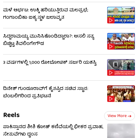
ಮಳೆ ಆರ್ಭಟ: ಉಕ್ಕಿ ಹರಿಯುತ್ತಿರುವ ಮಲಪ್ರಭೆ;
ಗಂಗಾಂಬಿಕಾ ಐಕ್ಯ ಸ್ಥಳ ಜಲಾವೃತ
ಸಿದ್ದರಾಮಯ್ಯ ಮುನಿಸಿಕೊಂಡಿದ್ದಾರಾ?: ಅಸಲಿ ಸತ್ಯ
ಬಿಚ್ಚಿಟ್ಟ ಶಿವಲಿಂಗೇಗೌಡ
3 ವರ್ಷಗಳಲ್ಲಿ 1,000 ರೋಬೋಟಿಕ್ ಸರ್ಜರಿ ಯಶಸ್ವಿ
ದಿನೇಶ್ ಗುಂಡೂರಾವ್​​ಗೆ ಕೈತಪ್ಪಿದ ಸಚಿವ ಸ್ಥಾನ:
ಬೆಂಬಲಿಗರಿಂದ ಪ್ರತಿಭಟನೆ
Reels
View More
ಪಾಕಿಸ್ತಾನದ ಶೀಶಿ ಕೋಹ್ ಕಣಿವೆಯಲ್ಲಿ ಭೀಕರ ಪ್ರವಾಹ,
ಸೇತುವೆಗಳು ಧ್ವಂಸ