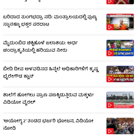
ಬರಿದಾದ ತುಂಗಭದ್ರಾ ನದಿ: ಮಂತ್ರಾಲಯದಲ್ಲಿ ಪುಣ್ಯ
ಸ್ನಾನಕ್ಕೂ ಭಕ್ತರ ಪರದಾಟ
ಮೈದುಂಬಿದ ಚಿಕ್ಲಿಹೊಳೆ ಜಲಾಶಯ: ಅರ್ಧ
ಚಂದ್ರಾಕೃತಿಯಲ್ಲಿ ಹರಿಯುವ ನೀರು
ಬೀದಿ ದೀಪ ಅಳವಡಿಸದ ಹಿನ್ನೆಲೆ ಅಧಿಕಾರಿಗಳಿಗೆ ಕೃಷ್ಣ
ಭೈರೇಗೌಡ ಕ್ಲಾಸ್​​
ಶಾಲೆಗೆ ಹೋಗಲು ಪ್ರಾಣ ಪಣಕ್ಕಿಡುತ್ತಿರುವ ಮಕ್ಕಳು!
ವಿಡಿಯೋ ವೈರಲ್
‘ಅಯೋಗ್ಯ 2’ ತಂಡದ ಭರ್ಜರಿ ಭೋಜನ, ವಿಡಿಯೋ
ನೋಡಿ