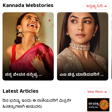
Kannada Webstories
ಇನ್ನಷ್ಟು ಓದಿ
ನನ್ನ ಜೀವನ ನನ್ನಿಷ್ಟ, ...
ಎಐ ಚಿತ್ರ ಮಾಡಿದವರಿಗೆ ...
Latest Articles
View More
ದಿನ ಭವಿಷ್ಯ: ಇಂದು ಈ ರಾಶಿಯವರಿಗೆ ಮಿತ್ರರೇ
ಹಿತಶತ್ರುಗಳಾಗಿ ಕಾಡುವರು