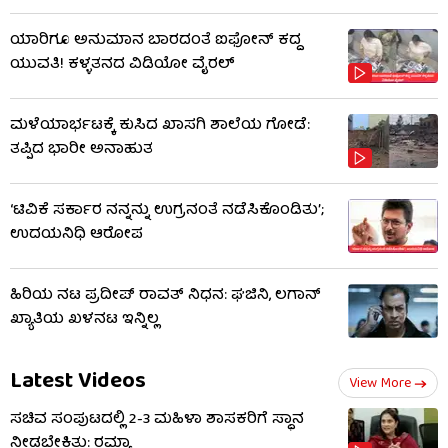
ಯಾರಿಗೂ ಅನುಮಾನ ಬಾರದಂತೆ ಐಫೋನ್ ಕದ್ದ
ಯುವತಿ! ಕಳ್ಳತನದ ವಿಡಿಯೋ ವೈರಲ್
ಮಳೆಯಾರ್ಭಟಕ್ಕೆ ಕುಸಿದ ಖಾಸಗಿ ಶಾಲೆಯ ಗೋಡೆ:
ತಪ್ಪಿದ ಭಾರೀ ಅನಾಹುತ
‘ಟಿವಿಕೆ ಸರ್ಕಾರ ನನ್ನನ್ನು ಉಗ್ರನಂತೆ ನಡೆಸಿಕೊಂಡಿತು’;
ಉದಯನಿಧಿ ಆರೋಪ
ಹಿರಿಯ ನಟ ಪ್ರದೀಪ್ ರಾವತ್ ನಿಧನ: ಘಜಿನಿ, ಲಗಾನ್
ಖ್ಯಾತಿಯ ಖಳನಟ ಇನ್ನಿಲ್ಲ
Latest Videos
View More
ಸಚಿವ ಸಂಪುಟದಲ್ಲಿ 2-3 ಮಹಿಳಾ ಶಾಸಕರಿಗೆ ಸ್ಥಾನ
ನೀಡಬೇಕಿತ್ತು: ರಮ್ಯಾ