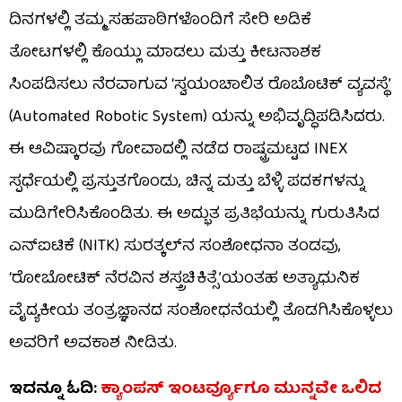
ದಿನಗಳಲ್ಲಿ ತಮ್ಮ ಸಹಪಾಠಿಗಳೊಂದಿಗೆ ಸೇರಿ ಅಡಿಕೆ
ತೋಟಗಳಲ್ಲಿ ಕೊಯ್ಲು ಮಾಡಲು ಮತ್ತು ಕೀಟನಾಶಕ
ಸಿಂಪಡಿಸಲು ನೆರವಾಗುವ ‘ಸ್ವಯಂಚಾಲಿತ ರೊಬೊಟಿಕ್ ವ್ಯವಸ್ಥೆ’
(Automated Robotic System) ಯನ್ನು ಅಭಿವೃದ್ಧಿಪಡಿಸಿದರು.
ಈ ಆವಿಷ್ಕಾರವು ಗೋವಾದಲ್ಲಿ ನಡೆದ ರಾಷ್ಟ್ರಮಟ್ಟದ INEX
ಸ್ಪರ್ಧೆಯಲ್ಲಿ ಪ್ರಸ್ತುತಗೊಂಡು, ಚಿನ್ನ ಮತ್ತು ಬೆಳ್ಳಿ ಪದಕಗಳನ್ನು
ಮುಡಿಗೇರಿಸಿಕೊಂಡಿತು. ಈ ಅದ್ಭುತ ಪ್ರತಿಭೆಯನ್ನು ಗುರುತಿಸಿದ
ಎನ್‌ಐಟಿಕೆ (NITK) ಸುರತ್ಕಲ್‌ನ ಸಂಶೋಧನಾ ತಂಡವು,
‘ರೋಬೋಟಿಕ್ ನೆರವಿನ ಶಸ್ತ್ರಚಿಕಿತ್ಸೆ’ಯಂತಹ ಅತ್ಯಾಧುನಿಕ
ವೈದ್ಯಕೀಯ ತಂತ್ರಜ್ಞಾನದ ಸಂಶೋಧನೆಯಲ್ಲಿ ತೊಡಗಿಸಿಕೊಳ್ಳಲು
ಅವರಿಗೆ ಅವಕಾಶ ನೀಡಿತು.
ಇದನ್ನೂ ಓದಿ:
ಕ್ಯಾಂಪಸ್ ಇಂಟರ್ವ್ಯೂಗೂ ಮುನ್ನವೇ ಒಲಿದ