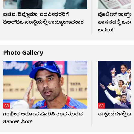
ಐಟಿಐ, ಡಿಪ್ಲೊಮಾ, ಪದವೀಧರರಿಗೆ
ಪೊಲೀಸ್ ಕಾನ್ಸ್‌ಟೇ
ಡಿಆರ್‌ಡಿಒ ಸಂಸ್ಥೆಯಲ್ಲಿ ಉದ್ಯೋಗಾವಕಾಶ
ಹಾಸನದಲ್ಲಿ ಒಎಂ
ಬದಲು!
Photo Gallery
ಗಂಭೀರ ಆರೋಪ ಹೊರಿಸಿ ತಂಡ ತೊರೆದ
ಈ ಕ್ರೀಡೆಗಳಲ್ಲಿ ಭ
ಶಶಾಂಕ್ ಸಿಂಗ್