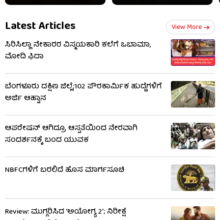
Latest Articles
View More
ಸಿರಿಸಿಲ್ಲಾ ನೇಕಾರರ ವಿಸ್ಮಯಕಾರಿ ಕಲೆಗೆ ಒಬಾಮಾ,
ಮೋದಿ ಫಿದಾ
ಬೆಂಗಳೂರು ದಕ್ಷಿಣ ಜಿಲ್ಲೆ;102 ಪೌರಕಾರ್ಮಿಕ ಹುದ್ದೆಗಳಿಗೆ
ಅರ್ಜಿ ಆಹ್ವಾನ
ಆಪರೇಷನ್ ಆಗಿದ್ರೂ ಆಸ್ಪತೆಯಿಂದ ನೇರವಾಗಿ
ಸಂದರ್ಶನಕ್ಕೆ ಬಂದ ಯುವಕ
NBFCಗಳಿಗೆ ಬರಲಿದೆ ಹೊಸ ಮಾರ್ಗಸೂಚಿ
Review: ಮುಗ್ಗರಿಸಿದ ‘ಅಯೋಗ್ಯ 2’; ನಿರೀಕ್ಷೆ