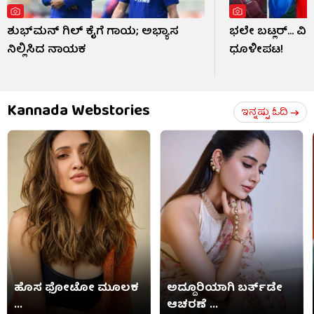
ಶುಭ್​ಮನ್ ಗಿಲ್ ಕೈಗೆ ಗಾಯ; ಅಭ್ಯಾಸ
ಭಲೇ ಬಟ್ಲರ್... ವ
ನಿಲ್ಲಿಸಿದ ನಾಯಕ
ಧೂಳೀಪಟ!
Kannada Webstories
ಇನ್ನಷ್ಟು ಓದಿ
ಹೊಸ ಫೋಟೋ ಮೂಲಕ
ಅದ್ದೂರಿಯಾಗಿ ಬರ್ತ್​​ಡೇ
...
ಆಚರಣೆ ...