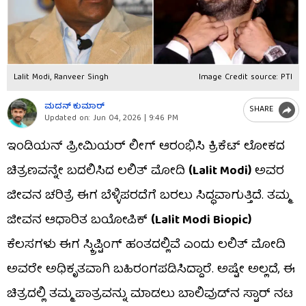
Lalit Modi, Ranveer Singh
Image Credit source: PTI
ಮದನ್​ ಕುಮಾರ್​
SHARE
Updated on:
Jun 04, 2026 | 9:46 PM
ಇಂಡಿಯನ್ ಪ್ರೀಮಿಯರ್ ಲೀಗ್ ಆರಂಭಿಸಿ ಕ್ರಿಕೆಟ್ ಲೋಕದ
ಚಿತ್ರಣವನ್ನೇ ಬದಲಿಸಿದ ಲಲಿತ್ ಮೋದಿ
(Lalit Modi)
ಅವರ
ಜೀವನ ಚರಿತ್ರೆ ಈಗ ಬೆಳ್ಳಿಪರದೆಗೆ ಬರಲು ಸಿದ್ಧವಾಗುತ್ತಿದೆ. ತಮ್ಮ
ಜೀವನ ಆಧಾರಿತ ಬಯೋಪಿಕ್
(Lalit Modi Biopic)
ಕೆಲಸಗಳು ಈಗ ಸ್ಕ್ರಿಪ್ಟಿಂಗ್ ಹಂತದಲ್ಲಿವೆ ಎಂದು ಲಲಿತ್ ಮೋದಿ
ಅವರೇ ಅಧಿಕೃತವಾಗಿ ಬಹಿರಂಗಪಡಿಸಿದ್ದಾರೆ. ಅಷ್ಟೇ ಅಲ್ಲದೆ, ಈ
ಚಿತ್ರದಲ್ಲಿ ತಮ್ಮ ಪಾತ್ರವನ್ನು ಮಾಡಲು ಬಾಲಿವುಡ್‌ನ ಸ್ಟಾರ್ ನಟ