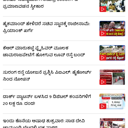
ಪರಿಷತ್ ಸದಸ್ಯೆಯಾಗಿ ಗಾಯತ್ರಿ ಶಾಂತೇಗೌಡ
ಪ್ರಮಾಣವಚನ ಸ್ವೀಕಾರ
ಹೈಕಮಾಂಡ್​​ ಹೇಳಿದರೆ ಸಚಿವ ಸ್ಥಾನಕ್ಕೆ ರಾಜೀನಾಮೆ:
ಪ್ರಿಯಾಂಕ್​​ ಖರ್ಗೆ
ಕೆಆರ್ ಮಾರುಕಟ್ಟೆ ಫ್ಲೈಓವರ್ ಮೂಲಕ
ಚಾಮರಾಜಪೇಟೆಗೆ ಹೋಗುವ ಲೂಪ್ ರಸ್ತೆ ಬಂದ್
ಸುರಂಗ ರಸ್ತೆ ಯೋಜನೆ ಪ್ರಶ್ನಿಸಿ ಪಿಐಎಲ್: ಹೈಕೋರ್ಟ್​​
ನಿಂದ ನೋಟಿಸ್​​
ಡಾರ್ಕ್ ಪ್ಯಾಟರ್ನ್ ಬಳಸಿದ 9 ಡಿಜಿಟಲ್ ಕಂಪನಿಗಳಿಗೆ
20 ಲಕ್ಷ ರೂ. ದಂಡ!
ಇಂದು ಕೊನೆಯ ಆಷಾಢ ಶುಕ್ರವಾರ: ನಾಡ ದೇವಿ