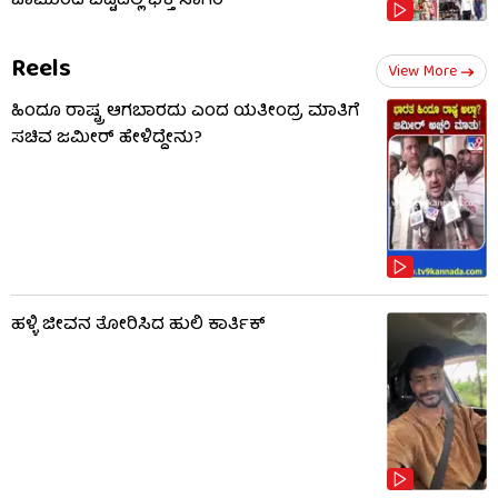
ಚಾಮುಂಡಿ ಬೆಟ್ಟದಲ್ಲಿ ಭಕ್ತ ಸಾಗರ
Reels
View More
ಹಿಂದೂ ರಾಷ್ಟ್ರ ಆಗಬಾರದು ಎಂದ ಯತೀಂದ್ರ ಮಾತಿಗೆ
ಸಚಿವ ಜಮೀರ್ ಹೇಳಿದ್ದೇನು?
ಹಳ್ಳಿ ಜೀವನ ತೋರಿಸಿದ ಹುಲಿ ಕಾರ್ತಿಕ್