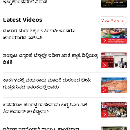
ಇಟ್ಟುಕೊಂಡವರಿಗೆ ನಿರಾಸೆ
Latest Videos
View More
ದುಬಾರೆ ದುರಂತಕ್ಕೆ 2.5 ತಿಂಗಳು: ಇಂದಿಗೂ
ಜಾರಿಯಾಗದ ಎಸ್‌ಒಪಿ
ಸಂಪುಟ ವಿಸ್ತರಣೆ ಬೆನ್ನಲ್ಲೇ ಇದೀಗ ಖಾತೆ ಕ್ಯಾತೆ, ದಿಲ್ಲಿಯತ್ತ
ಡಿಕೆಶಿ
ಕಾರ್ಕಳದಲ್ಲಿ ವಯನಾಡು ಮಾದರಿ ದುರಂತದ ಭೀತಿ:
ಗುಡ್ಡಕುಸಿತದ ಆತಂಕದಲ್ಲಿ ಜನರು
ಬಸವರಾಜ ಹೊರಟ್ಟಿ ರಾಜೀನಾಮೆ ಬಗ್ಗೆ ಸಿಎಂ ಡಿಕೆ
ಶಿವಕುಮಾರ್ ಹೇಳಿದ್ದೇನು?