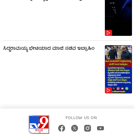
ಸಿದ್ದರಾಮಯ್ಯ ಭೇಟಿಯಾದ ಮಾಜಿ ಸಚಿವ ಇಬ್ರಾಹಿಂ
FOLLOW US ON