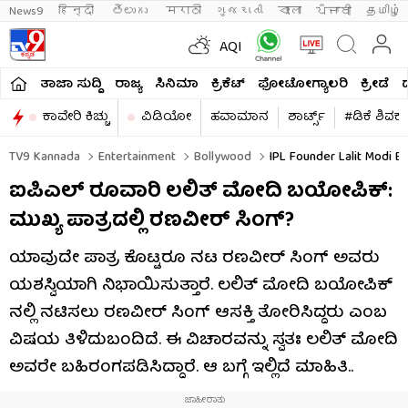
News9
हिन्दी 
తెలుగు 
मराठी
ગુજરાતી
বাংলা
ਪੰਜਾਬੀ
தமிழ்
AQI
ತಾಜಾ ಸುದ್ದಿ
ರಾಜ್ಯ
ಸಿನಿಮಾ
ಕ್ರಿಕೆಟ್​
ಫೋಟೋಗ್ಯಾಲರಿ
ಕ್ರೀಡೆ
ಕಾವೇರಿ ಕಿಚ್ಚು
ವಿಡಿಯೋ
ಹವಾಮಾನ
ಶಾರ್ಟ್ಸ್​
#ಡಿಕೆ ಶಿವಕ
TV9 Kannada
Entertainment
Bollywood
IPL Founder Lalit Modi Bi
ಐಪಿಎಲ್ ರೂವಾರಿ ಲಲಿತ್ ಮೋದಿ ಬಯೋಪಿಕ್:
ಮುಖ್ಯ ಪಾತ್ರದಲ್ಲಿ ರಣವೀರ್ ಸಿಂಗ್?
ಯಾವುದೇ ಪಾತ್ರ ಕೊಟ್ಟರೂ ನಟ ರಣವೀರ್ ಸಿಂಗ್ ಅವರು
ಯಶಸ್ವಿಯಾಗಿ ನಿಭಾಯಿಸುತ್ತಾರೆ. ಲಲಿತ್ ಮೋದಿ ಬಯೋಪಿಕ್​
ನಲ್ಲಿ ನಟಿಸಲು ರಣವೀರ್ ಸಿಂಗ್ ಆಸಕ್ತಿ ತೋರಿಸಿದ್ದರು ಎಂಬ
ವಿಷಯ ತಿಳಿದುಬಂದಿದೆ. ಈ ವಿಚಾರವನ್ನು ಸ್ವತಃ ಲಲಿತ್ ಮೋದಿ
ಅವರೇ ಬಹಿರಂಗಪಡಿಸಿದ್ದಾರೆ. ಆ ಬಗ್ಗೆ ಇಲ್ಲಿದೆ ಮಾಹಿತಿ..