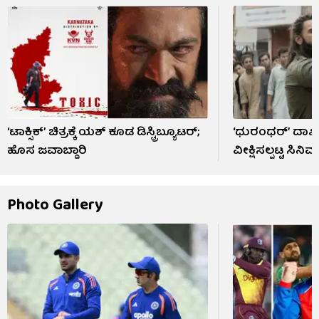
‘ಟಾಕ್ಸಿಕ್’ ಚಿತ್ರಕ್ಕೆ ಯಶ್ ಕೂಡ ಡಿಸ್ಟ್ರಿಬ್ಯೂಟರ್;
‘ಧುರಂಧರ್’ ದಾಖಲೆ:
ಹೊಸ ಜವಾಬ್ದಾರಿ
ವೀಕ್ಷಿಸಲ್ಪಟ್ಟ ಸಿನಿ
Photo Gallery