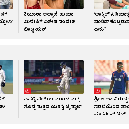
ನೆಗೆ
ಕಿಯಾರಾ ಅಡ್ವಾಣಿ, ಹುಮಾ
‘ಟಾಕ್ಸಿಕ್’ ಸಿನಿಮಾಕ್
್ತೀನಿ’
ಖುರೇಷಿಗೆ ವಿಶೇಷ ಸಂದೇಶ
ಪಂಡಿತ್ ಕೊಟ್ಟಿರು
ಕೊಟ್ಟ ಯಶ್
ಏನು?
ಗೆ
ಎಡಗೈ ವೇಗಿಯ ಮುಂದೆ ಮತ್ತೆ
ಶ್ರೀಲಂಕಾ ವಿರುದ್ಧದ
ಾಶ?
ಸೊನ್ನೆ ಸುತ್ತಿದ ಯಶಸ್ವಿ ಜೈಸ್ವಾಲ್
ಸರಣಿಯಿಂದ ಸಾ
ಸುದರ್ಶನ್ ಔಟ್..!