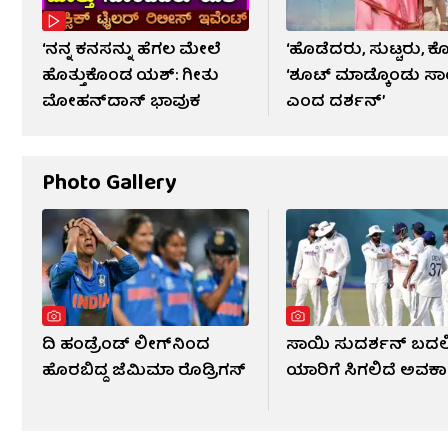
‘ನನ್ನ ಕನಸನ್ನು ಹೆಗಲ ಮೇಲೆ
‘ಹೊಡೆದರು, ಸುಟ್ಟರು, ಕೊ
ಹೊತ್ತುಕೊಂಡ ಯಶ್: ಗೀತು
‘ಶೂಟ್ ಮಾಡ್ಕೊಂಡು ಸಾಯ
ಮೋಹನ್​​ದಾಸ್ ಭಾವುಕ
ಎಂದ ದರ್ಶನ್’
Photo Gallery
ದಿ ಹಂಡ್ರೆಂಡ್ ಲೀಗ್​ನಿಂದ
ಸಾಯಿ ಸುದರ್ಶನ್ ಬದಲಿ
ಹೊರಬಿದ್ದ ಜೆಮಿಮಾ ರೊಡ್ರಿಗಸ್
ಯಾರಿಗೆ ಸಿಗಲಿದೆ ಅವಕ