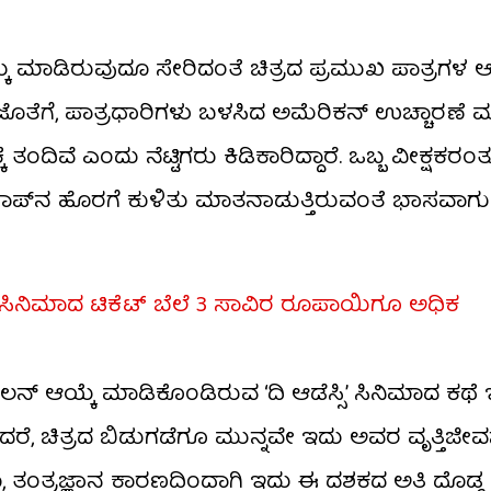
ಯ್ಕೆ ಮಾಡಿರುವುದೂ ಸೇರಿದಂತೆ ಚಿತ್ರದ ಪ್ರಮುಖ ಪಾತ್ರಗಳ ಆ
. ಜೊತೆಗೆ, ಪಾತ್ರಧಾರಿಗಳು ಬಳಸಿದ ಅಮೆರಿಕನ್ ಉಚ್ಚಾರಣೆ ಮ
ಂದಿವೆ ಎಂದು ನೆಟ್ಟಿಗರು ಕಿಡಿಕಾರಿದ್ದಾರೆ. ಒಬ್ಬ ವೀಕ್ಷಕರಂ
ಫಿ ಶಾಪ್‌ನ ಹೊರಗೆ ಕುಳಿತು ಮಾತನಾಡುತ್ತಿರುವಂತೆ ಭಾಸವಾಗುತ್
 ಸಿನಿಮಾದ ಟಿಕೆಟ್ ಬೆಲೆ 3 ಸಾವಿರ ರೂಪಾಯಿಗೂ ಅಧಿಕ
ರ ನೋಲನ್ ಆಯ್ಕೆ ಮಾಡಿಕೊಂಡಿರುವ ‘ದಿ ಆಡೆಸ್ಸಿ’ ಸಿನಿಮಾದ ಕಥೆ 
ೆ. ಆದರೆ, ಚಿತ್ರದ ಬಿಡುಗಡೆಗೂ ಮುನ್ನವೇ ಇದು ಅವರ ವೃತ್ತಿಜ
ೂ, ತಂತ್ರಜ್ಞಾನ ಕಾರಣದಿಂದಾಗಿ ಇದು ಈ ದಶಕದ ಅತಿ ದೊಡ್ಡ 