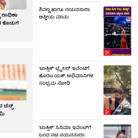
ಶಿವಣ್ಣ ಹಾಗೂ ನಯನತಾರಾ
ಕೆ ರಾಧಿಕಾ
ಆತ್ಮೀಯ ಮಾತು
ವ ಕೊಡುಗೆ
‘ಟಾಕ್ಸಿಕ್’ ಟ್ರೈಲರ್ ಇವೆಂಟಿಗೆ
ಹೊರಟ ಯಶ್, ಅಭಿಮಾನಿಗಳ
ಸಂಭ್ರಮ ನೋಡಿ
 ಟೆಸ್ಟ್
ಯಿ
‘ಟಾಕ್ಸಿಕ್’ ಸಿನಿಮಾ ಇವೆಂಟ್​​ಗೆ
ಬಂದ ನಟಿ ನಯನತಾರಾ: