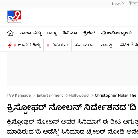
News9
हिन्
ತಾಜಾ ಸುದ್ದಿ
ರಾಜ್ಯ
ಸಿನಿಮಾ
ಕ್ರಿಕೆಟ್​
ಫೋಟೋಗ್ಯಾಲರಿ
ಕಾವೇರಿ ಕಿಚ್ಚು
ವಿಡಿಯೋ
ಹವಾಮಾನ
ಶಾರ್ಟ್ಸ್​
#ಡಿಕೆ ಶಿ
TV9 Kannada
Entertainment
Hollywood
Christopher Nolan The 
ಕ್ರಿಸ್ಟೋಫರ್ ನೋಲನ್ ನಿರ್ದೇಶನದ ‘ದಿ ಆಡೆ
ಕ್ರಿಸ್ಟೋಫರ್ ನೋಲನ್ ಅವರ ಸಿನಿಮಾಗೆ ಈ ರೀತಿ ಆಗುತ
ಮಾಡಿರುವ ‘ದಿ ಆಡೆಸ್ಸಿ’ ಸಿನಿಮಾದ ಟ್ರೇಲರ್ ನೋಡಿ ಅನೇಕರು 