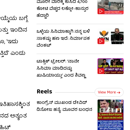
ಮೂರೇ ವಾರಕ್ಕೆ ಕುಸಿದ 4,700
ಕೋಟಿ ವೆಚ್ಚದ ಲಕ್ನೋ-ಕಾನ್ಪುರ
ಹೆದ್ದಾರಿ
ಯ್ಕೆಯ ಬಗ್ಗೆ
ತ್ತು ಇಂದಿನ
ಒಳ್ಳೆಯ ಸಿನಿಮಾಕ್ಕಾಗಿ ನನ್ನ ಬಳಿ
ಸಾಕಷ್ಟು ಹಣ ಇದೆ: ನಿರ್ಮಾಪಕ
ತೂ, ‘ಇದು
ವೆಂಕಟ್
ತಿದೆ’ ಎಂದು
ಟಾಕ್ಸಿಕ್ ಟ್ರೇಲರ್​: ‘ನಾನೇ
ಸಿನಿಮಾ ಮಾಡಿದಷ್ಟು
ಖುಷಿಯಾಯ್ತು’ ಎಂದ ಶಿವಣ್ಣ
Reels
View More
ಕಾಂಗ್ರೆಸ್ ಮುಖಂಡ ಡೇವಿಡ್
ಇತಿಹಾಸಕ್ಕಿಂತ
ಡಿಸೋಜ ಹತ್ಯೆ: ಮೂವರ ಬಂಧನ
ೀವನದ ಅತ್ಯಂತ
ಹಿಟ್