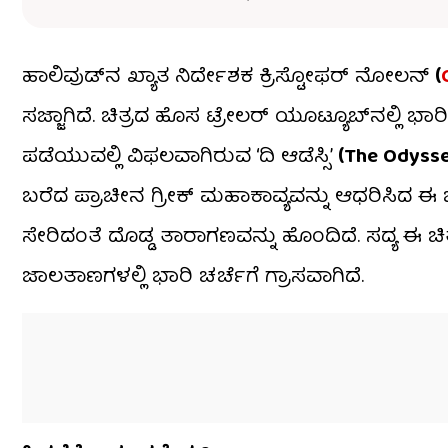
ಹಾಲಿವುಡ್‌ನ ಖ್ಯಾತ ನಿರ್ದೇಶಕ ಕ್ರಿಸ್ಟೋಫರ್ ನೋಲನ್
(
ಸಜ್ಜಾಗಿದೆ. ಚಿತ್ರದ ಹೊಸ ಟ್ರೇಲರ್ ಯೂಟ್ಯೂಬ್‌ನಲ್ಲಿ ಭಾರಿ ಆ
ಪಡೆಯುವಲ್ಲಿ ವಿಫಲವಾಗಿರುವ ‘ದಿ ಆಡೆಸ್ಸಿ’
(The Odysse
ಬರೆದ ಪ್ರಾಚೀನ ಗ್ರೀಕ್ ಮಹಾಕಾವ್ಯವನ್ನು ಆಧರಿಸಿದ ಈ ಚ
ಸೇರಿದಂತೆ ದೊಡ್ಡ ತಾರಾಗಣವನ್ನು ಹೊಂದಿದೆ. ಸದ್ಯ ಈ ಚ
ಜಾಲತಾಣಗಳಲ್ಲಿ ಭಾರಿ ಚರ್ಚೆಗೆ ಗ್ರಾಸವಾಗಿದೆ.