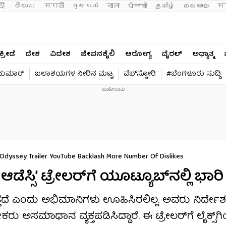
दी 
తెలుగు 
मराठी
ગુજરાતી
বাংলা
ਪੰਜਾਬੀ
தமிழ்
മലയാളം
मन
ಕ್ರೀಡೆ
ದೇಶ
ವಿದೇಶ
ಜೀವನಶೈಲಿ
ಆರೋಗ್ಯ
ವೈರಲ್​
ಅಧ್ಯಾತ್ಮ
ವಕುಮಾರ್​
ಜಲಾಶಯಗಳ ನೀರಿನ ಮಟ್ಟ
ವೆಬ್​ಸ್ಟೋರಿ
#ಬೆಂಗಳೂರು ಸುದ್ದಿ
Odyssey Trailer YouTube Backlash More Number Of Dislikes
ಸ್ಸಿ’ ಟ್ರೇಲರ್‌ಗೆ ಯೂಟ್ಯೂಬ್‌ನಲ್ಲಿ ಭಾರಿ ಹ
್ತದೆ ಎಂದು ಅಭಿಮಾನಿಗಳು ಊಹಿಸಿರಲಿಲ್ಲ. ಅವರು ನಿರ್ದೇ
ಅಸಮಾಧಾನ ವ್ಯಕ್ತಪಡಿಸಿದ್ದಾರೆ. ಈ ಟ್ರೇಲರ್​ಗೆ ಲೈಕ್ಸ್​ಗಿಂತ