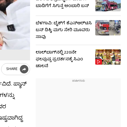
ಬಾಡಿಗೆಗೆ ಸಿಗುತ್ತೆ ಅಂಬಾರಿ ಬಸ್
ಬೆಳಗಾವಿ: ಬೈಕ್‌ಗೆ ಕೆಎಸ್‌ಆರ್‌ಟಿಸಿ
ಬಸ್ ಡಿಕ್ಕಿ; ಮಗು ಸೇರಿ ಮೂವರು
ಸಾವು
ಲಾಲ್‌ಬಾಗ್​​ನಲ್ಲಿ 220ನೇ
ಫಲಪುಷ್ಪ ಪ್ರದರ್ಶನಕ್ಕೆ ಸಿಎಂ
ಚಾಲನೆ
SHARE
ಿದೆ. ಪ್ಯಾನ್
ಗಳನ್ನು
ಆದರ
ಟವಾಗಿದ್ದ