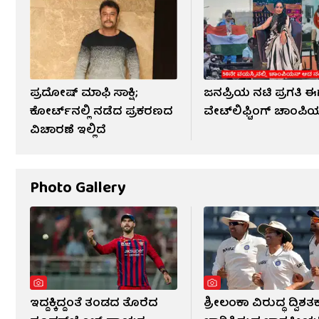
ಪ್ರದೋಷ್ ಮಾಫಿ ಸಾಕ್ಷಿ;
ಜನಪ್ರಿಯ ನಟಿ ಪ್ರಗತಿ 
ಕೋರ್ಟ್​​ನಲ್ಲಿ ನಡೆದ ಪ್ರಕರಣದ
ವೇಟ್​​ಲಿಫ್ಟಿಂಗ್ ಚಾಂಪ
ವಿಚಾರಣೆ ಇಲ್ಲಿದೆ
Photo Gallery
ಇದ್ದಕ್ಕಿದ್ದಂತೆ ತಂಡದ ತೊರೆದ
ಶ್ರೀಲಂಕಾ ವಿರುದ್ಧ ದ್ವಿಶತ