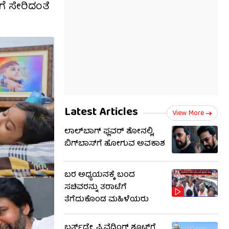
ೆ ಸೇರಿದಂತೆ
Latest Articles
View More
ಲಾಲ್​​ಬಾಗ್ ಫ್ಲವರ್ ಶೋನಲ್ಲಿ,
ಬಿಗ್​​ಬಾಸ್​​ಗೆ ಹೋಗುವ ಅವಕಾಶ
ಬರ ಅಧ್ಯಯನಕ್ಕೆ ಬಂದ
ಸಚಿವರನ್ನು ತರಾಟೆಗೆ
ತೆಗೆದುಕೊಂಡ ಮಹಿಳೆಯರು
ಬರ್ತ್‌ಡೇ, ಪ್ರಿವೆಡ್ಡಿಂಗ್‌ ಶೂಟ್​​​​ಗೆ