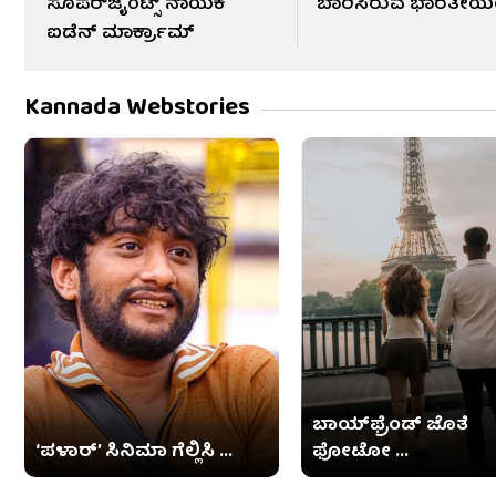
ಸೂಪರ್‌ಜೈಂಟ್ಸ್ ನಾಯಕ
ಬಾರಿಸಿರುವ ಭಾರತೀಯ
ಐಡೆನ್ ಮಾರ್ಕ್ರಾಮ್
Kannada Webstories
ಬಾಯ್​​ಫ್ರೆಂಡ್ ಜೊತೆ
‘ಪಳಾರ್’ ಸಿನಿಮಾ ಗೆಲ್ಲಿಸಿ ...
ಫೋಟೋ ...