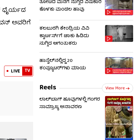
ತೋಟದ ಮನೆಗೆ ನುಗ್ಗಿದ ವಿಷಕಾರಿ
ನ್ ಧೈರ್ಯದ
ಕೊಳಕು ಮಂಡಲ ಹಾವು
ವನ್ ಅವರಿಗೆ
ಕಲಬುರಗಿ ಕೇಂದ್ರಿಯ ವಿವಿ
ಕ್ವಾರ್ಟರ್ಸ್‌ಗೆ ಚಾಕು ಹಿಡಿದು
ನುಗ್ಗಿದ ಆಗಂತುಕರು
ಹಾಸ್ಟೆಲ್‌ನಲ್ಲಿದ್ದ 20
ಕಂಪ್ಯೂಟರ್‌ಗಳು ಮಾಯ
TV
LIVE
Reels
View More
ಲಾಲ್​ಬಾಗ್ ಹೂವುಗಳಲ್ಲಿ ಗಂಗರ
ಸಾಮ್ರಾಜ್ಯ ಅನಾವರಣ