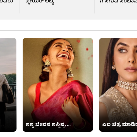
ರಿವರು
ಪ್ಲೇಯರ್ ಲಭ್ಯ
ಗೆ ಸಿಗುವ ಸಂಭಾವನ
ನನ್ನ ಜೀವನ ನನ್ನಿಷ್ಟ, ...
ಎಐ ಚಿತ್ರ ಮಾಡಿದ