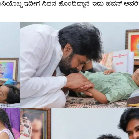
ನಿಯೊಬ್ಬ ಇದೀಗ ನಿಧನ ಹೊಂದಿದ್ದಾನೆ. ಇದು ಪವನ್ ಅವರಿಗ