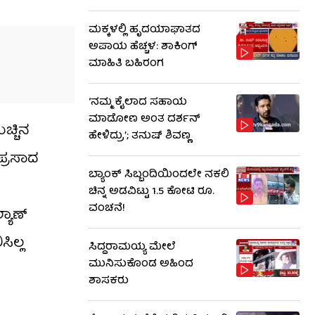
ಮಕ್ಕಳಲ್ಲಿ ಹೃದಯಾಘಾತದ
ಅಪಾಯ ಹೆಚ್ಚಳ: ಶಾಕಿಂಗ್​​
ಮಾಹಿತಿ ಬಹಿರಂಗ
‘ನಮ್ಮ ಕೈಲಾದ ಸಹಾಯ
ಮಾಡೋಣ ಅಂತ ದರ್ಶನ್
ಚ್ಚಿನ
ಹೇಳಿದ್ರು’; ತನುಷ್ ಶಿವಣ್ಣ
ಪ್ರಸಾದ
ಬ್ಯಾಂಕ್ ಸಿಬ್ಬಂದಿಯಿಂದಲೇ ನಕಲಿ
ಚಿನ್ನ ಅಡವಿಟ್ಟು 1.5 ಕೋಟಿ ರೂ.
ವಂಚನೆ!
್ಯಾಣ್
ಿಲ್ಲ
ಸಿದ್ದರಾಮಯ್ಯ ಮೇಲೆ
ಮುನಿಸುಕೊಂಡ ಅಹಿಂದ
ಶಾಸಕರು