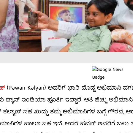
ಣ್
(Pawan Kalyan) ಅವರಿಗೆ ಭಾರಿ ದೊಡ್ಡ ಅಭಿಮಾನಿ ವರ್ಗವ
್ಯಾನ್ ಇಂಡಿಯಾ ಪೂರ್ತಿ ಇದ್ದಾರೆ. ಅತಿ ಹೆಚ್ಚು ಅಭಿಮಾನಿ
 ಕಲ್ಯಾಣ್ ಸಹ ಖುದ್ದು ತಮ್ಮ ಅಭಿಮಾನಿಗಳ ಬಗ್ಗೆ ಗೌರವ, 
ಭಿಮಾನಿಗಳ ಪಾಲೂ ಸಹ ಇದೆ. ಆದರೆ ಪವನ್ ಅವರಿಗೆ ಬಲು ಇಷ್