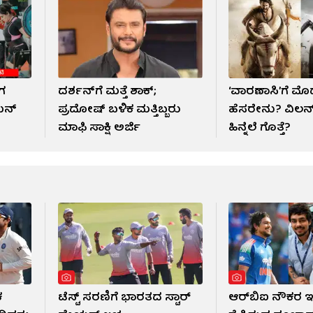
ಈಗ
ದರ್ಶನ್​​ಗೆ ಮತ್ತೆ ಶಾಕ್;
‘ವಾರಣಾಸಿ’ಗೆ ಮೊದ
ಿಯನ್
ಪ್ರದೋಷ್ ಬಳಿಕ ಮತ್ತಿಬ್ಬರು
ಹೆಸರೇನು? ವಿಲನ್
ಮಾಫಿ ಸಾಕ್ಷಿ ಅರ್ಜಿ
ಹಿನ್ನೆಲೆ ಗೊತ್ತೆ?
ಕ
ಟೆಸ್ಟ್ ಸರಣಿಗೆ ಭಾರತದ ಸ್ಟಾರ್
ಆರ್​ಬಿಐ ನೌಕರ ಇ