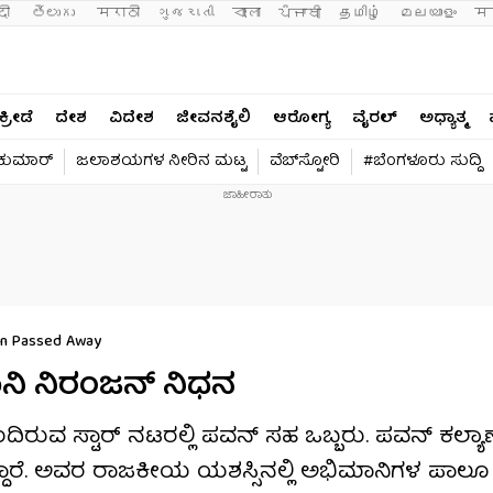
दी 
తెలుగు 
मराठी
ગુજરાતી
বাংলা
ਪੰਜਾਬੀ
தமிழ்
മലയാളം
मन
ಕ್ರೀಡೆ
ದೇಶ
ವಿದೇಶ
ಜೀವನಶೈಲಿ
ಆರೋಗ್ಯ
ವೈರಲ್​
ಅಧ್ಯಾತ್ಮ
ವಕುಮಾರ್​
ಜಲಾಶಯಗಳ ನೀರಿನ ಮಟ್ಟ
ವೆಬ್​ಸ್ಟೋರಿ
#ಬೆಂಗಳೂರು ಸುದ್ದಿ
jan Passed Away
ಾನಿ ನಿರಂಜನ್ ನಿಧನ
ಂದಿರುವ ಸ್ಟಾರ್ ನಟರಲ್ಲಿ ಪವನ್ ಸಹ ಒಬ್ಬರು. ಪವನ್ ಕಲ್ಯಾ
್ದಾರೆ. ಅವರ ರಾಜಕೀಯ ಯಶಸ್ಸಿನಲ್ಲಿ ಅಭಿಮಾನಿಗಳ ಪಾಲೂ