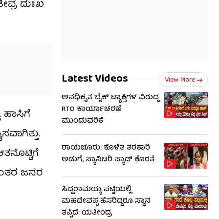
ೀವ್ರ ದುಃಖ
Latest Videos
View More
ಅನಧಿಕೃತ ಬೈಕ್ ಟ್ಯಾಕ್ಸಿಗಳ ವಿರುದ್ಧ
RTO ಕಾರ್ಯಾಚರಣೆ
 ಹಾಸಿಗೆ
ಮುಂದುವರಿಕೆ
ವಾಗಿತ್ತು.
ರಾಯಚೂರು: ಕೊಳೆತ ತರಕಾರಿ
ನೊಟ್ಟಿಗೆ
ಅಡುಗೆ, ಸ್ಯಾನಿಟರಿ ಪ್ಯಾಡ್ ಕೊರತೆ
್ಯಂತರ ಜನರ
ಸಿದ್ದರಾಮಯ್ಯ ಪಟ್ಟಿಯಲ್ಲಿ
ಮಹದೇವಪ್ಪ ಹೆಸರಿದ್ದರೂ ಸ್ಥಾನ
ತಪ್ಪಿದೆ: ಯತೀಂದ್ರ