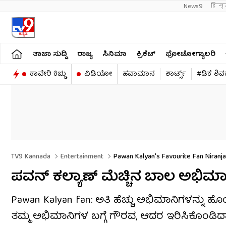
News9
हिन्
ತಾಜಾ ಸುದ್ದಿ
ರಾಜ್ಯ
ಸಿನಿಮಾ
ಕ್ರಿಕೆಟ್​
ಫೋಟೋಗ್ಯಾಲರಿ
ಕಾವೇರಿ ಕಿಚ್ಚು
ವಿಡಿಯೋ
ಹವಾಮಾನ
ಶಾರ್ಟ್ಸ್​
#ಡಿಕೆ ಶಿ
TV9 Kannada
Entertainment
Pawan Kalyan's Favourite Fan Niran
ಪವನ್ ಕಲ್ಯಾಣ್ ಮೆಚ್ಚಿನ ಬಾಲ ಅಭಿಮ
Pawan Kalyan fan: ಅತಿ ಹೆಚ್ಚು ಅಭಿಮಾನಿಗಳನ್ನು ಹೊ
ತಮ್ಮ ಅಭಿಮಾನಿಗಳ ಬಗ್ಗೆ ಗೌರವ, ಆದರ ಇರಿಸಿಕೊಂಡಿದ