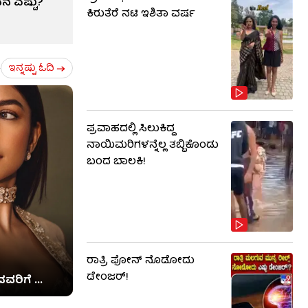
ೆ ಎಷ್ಟು?
ಕಿರುತೆರೆ ನಟಿ ಇಶಿತಾ ವರ್ಷ
ಇನ್ನಷ್ಟು ಓದಿ
ಪ್ರವಾಹದಲ್ಲಿ ಸಿಲುಕಿದ್ದ
ನಾಯಿಮರಿಗಳನ್ನೆಲ್ಲ ತಬ್ಬಿಕೊಂಡು
ಬಂದ ಬಾಲಕಿ!
ರಾತ್ರಿ ಫೋನ್​​ ನೊಡೋದು
ಡೇಂಜರ್!
ವರಿಗೆ ...