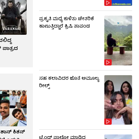
ಪ್ರಕೃತಿ ಮಧ್ಯೆ ಕುಳಿತು ಚೇತರಿಕೆ
ಕಾಣುತ್ತಿದ್ದಾರೆ ಕ್ರಿಷಿ ತಾಪಂಡ
ಲಿದ್ದ
 ಪಾತ್ರದ
ಸಹ ಕಲಾವಿದರ ಜೊತೆ ಅಮೂಲ್ಯ
ರೀಲ್ಸ್
ಶಾನ್ ಕಿಶನ್​
ಟ್ರೆಂಡ್​​ ಫಾಲೋ ಮಾಡಿದ