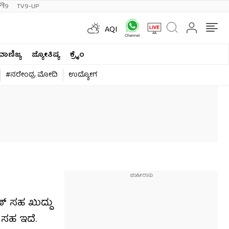
ी9
TV9-UP
AQI
ವಾಣಿಜ್ಯ
ಜ್ಯೋತಿಷ್ಯ
ಕ್ರೈಂ
#ನರೇಂದ್ರ ಮೋದಿ
ಉದ್ಯೋಗ
ಣ್ ಸಹ ಖುದ್ದು
 ಸಹ ಇದೆ.