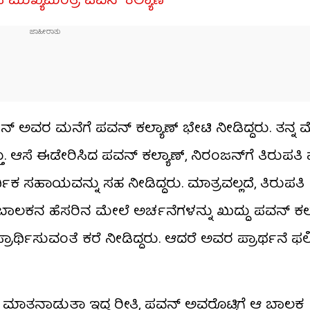
ಉಪ ಮುಖ್ಯಮಂತ್ರಿ ಪವನ್ ಕಲ್ಯಾಣ್
ಅವರ ಮನೆಗೆ ಪವನ್ ಕಲ್ಯಾಣ್ ಭೇಟಿ ನೀಡಿದ್ದರು. ತನ್ನ ಮೆ
ಸೆ ಈಡೇರಿಸಿದ ಪವನ್ ಕಲ್ಯಾಣ್, ನಿರಂಜನ್​​ಗೆ ತಿರುಪತಿ 
ಿಕ ಸಹಾಯವನ್ನು ಸಹ ನೀಡಿದ್ದರು. ಮಾತ್ರವಲ್ಲದೆ, ತಿರುಪತಿ
ು, ಬಾಲಕನ ಹೆಸರಿನ ಮೇಲೆ ಅರ್ಚನೆಗಳನ್ನು ಖುದ್ದು ಪವನ್ ಕಲ
ಾರ್ಥಿಸುವಂತೆ ಕರೆ ನೀಡಿದ್ದರು. ಆದರೆ ಅವರ ಪ್ರಾರ್ಥನೆ ಫಲಿಸ
ಾಗಿ ಮಾತನಾಡುತ್ತಾ ಇದ್ದ ರೀತಿ, ಪವನ್ ಅವರೊಟ್ಟಿಗೆ ಆ ಬಾಲಕ