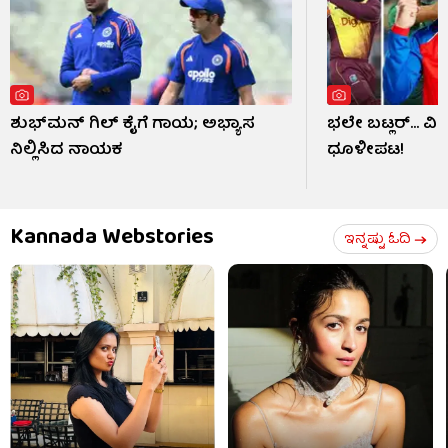
ಶುಭ್​ಮನ್ ಗಿಲ್ ಕೈಗೆ ಗಾಯ; ಅಭ್ಯಾಸ
ಭಲೇ ಬಟ್ಲರ್... ವ
ನಿಲ್ಲಿಸಿದ ನಾಯಕ
ಧೂಳೀಪಟ!
Kannada Webstories
ಇನ್ನಷ್ಟು ಓದಿ