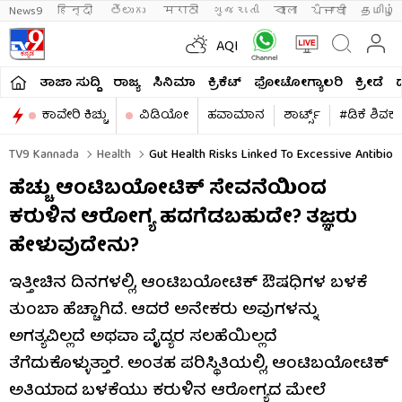
News9
हिन्दी 
తెలుగు 
मराठी
ગુજરાતી
বাংলা
ਪੰਜਾਬੀ
தமிழ்
AQI
ತಾಜಾ ಸುದ್ದಿ
ರಾಜ್ಯ
ಸಿನಿಮಾ
ಕ್ರಿಕೆಟ್​
ಫೋಟೋಗ್ಯಾಲರಿ
ಕ್ರೀಡೆ
ಕಾವೇರಿ ಕಿಚ್ಚು
ವಿಡಿಯೋ
ಹವಾಮಾನ
ಶಾರ್ಟ್ಸ್​
#ಡಿಕೆ ಶಿವಕ
TV9 Kannada
Health
Gut Health Risks Linked To Excessive Antibiot
ಹೆಚ್ಚು ಆಂಟಿಬಯೋಟಿಕ್ ಸೇವನೆಯಿಂದ
ಕರುಳಿನ ಆರೋಗ್ಯ ಹದಗೆಡಬಹುದೇ? ತಜ್ಞರು
ಹೇಳುವುದೇನು?
ಇತ್ತೀಚಿನ ದಿನಗಳಲ್ಲಿ, ಆಂಟಿಬಯೋಟಿಕ್ ಔಷಧಿಗಳ ಬಳಕೆ
ತುಂಬಾ ಹೆಚ್ಚಾಗಿದೆ. ಆದರೆ ಅನೇಕರು ಅವುಗಳನ್ನು
ಅಗತ್ಯವಿಲ್ಲದೆ ಅಥವಾ ವೈದ್ಯರ ಸಲಹೆಯಿಲ್ಲದೆ
ತೆಗೆದುಕೊಳ್ಳುತ್ತಾರೆ. ಅಂತಹ ಪರಿಸ್ಥಿತಿಯಲ್ಲಿ, ಆಂಟಿಬಯೋಟಿಕ್
ಅತಿಯಾದ ಬಳಕೆಯು ಕರುಳಿನ ಆರೋಗ್ಯದ ಮೇಲೆ