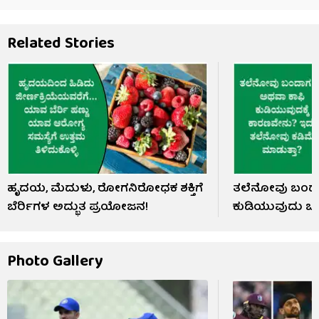
Related Stories
ಹೃದಯ, ಮೆದುಳು, ರೋಗನಿರೋಧಕ ಶಕ್ತಿಗೆ
ತಲೆನೋವು ಬಂದಾ
ಬೆರ್ರಿಗಳ ಅದ್ಭುತ ಪ್ರಯೋಜನ!
ಕುಡಿಯುವುದು ಒಳ
Photo Gallery