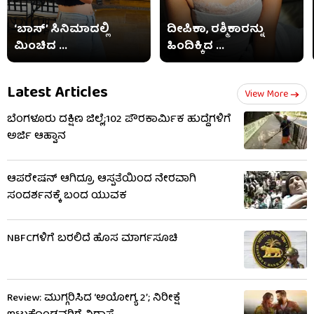
‘ಬಾಸ್’ ಸಿನಿಮಾದಲ್ಲಿ
ದೀಪಿಕಾ, ರಶ್ಮಿಕಾರನ್ನು
ಮಿಂಚಿದ ...
ಹಿಂದಿಕ್ಕಿದ ...
Latest Articles
View More
ಬೆಂಗಳೂರು ದಕ್ಷಿಣ ಜಿಲ್ಲೆ;102 ಪೌರಕಾರ್ಮಿಕ ಹುದ್ದೆಗಳಿಗೆ
ಅರ್ಜಿ ಆಹ್ವಾನ
ಆಪರೇಷನ್ ಆಗಿದ್ರೂ ಆಸ್ಪತೆಯಿಂದ ನೇರವಾಗಿ
ಸಂದರ್ಶನಕ್ಕೆ ಬಂದ ಯುವಕ
NBFCಗಳಿಗೆ ಬರಲಿದೆ ಹೊಸ ಮಾರ್ಗಸೂಚಿ
Review: ಮುಗ್ಗರಿಸಿದ ‘ಅಯೋಗ್ಯ 2’; ನಿರೀಕ್ಷೆ