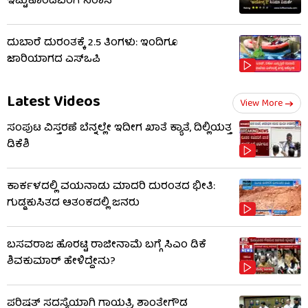
ಇಟ್ಟುಕೊಂಡವರಿಗೆ ನಿರಾಸೆ
ದುಬಾರೆ ದುರಂತಕ್ಕೆ 2.5 ತಿಂಗಳು: ಇಂದಿಗೂ
ಜಾರಿಯಾಗದ ಎಸ್‌ಒಪಿ
Latest Videos
View More
ಸಂಪುಟ ವಿಸ್ತರಣೆ ಬೆನ್ನಲ್ಲೇ ಇದೀಗ ಖಾತೆ ಕ್ಯಾತೆ, ದಿಲ್ಲಿಯತ್ತ
ಡಿಕೆಶಿ
ಕಾರ್ಕಳದಲ್ಲಿ ವಯನಾಡು ಮಾದರಿ ದುರಂತದ ಭೀತಿ:
ಗುಡ್ಡಕುಸಿತದ ಆತಂಕದಲ್ಲಿ ಜನರು
ಬಸವರಾಜ ಹೊರಟ್ಟಿ ರಾಜೀನಾಮೆ ಬಗ್ಗೆ ಸಿಎಂ ಡಿಕೆ
ಶಿವಕುಮಾರ್ ಹೇಳಿದ್ದೇನು?
ಪರಿಷತ್ ಸದಸ್ಯೆಯಾಗಿ ಗಾಯತ್ರಿ ಶಾಂತೇಗೌಡ