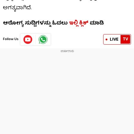
ಅಗತ್ಯವಾಗಿದೆ.
ಆರೋಗ್ಯ ಸುದ್ದಿಗಳನ್ನು ಓದಲು
ಇಲ್ಲಿ ಕ್ಲಿಕ್
ಮಾಡಿ
TV
LIVE
Follow Us