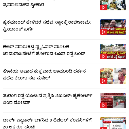
ಪ್ರಮಾಣವಚನ ಸ್ವೀಕಾರ
ಹೈಕಮಾಂಡ್​​ ಹೇಳಿದರೆ ಸಚಿವ ಸ್ಥಾನಕ್ಕೆ ರಾಜೀನಾಮೆ:
ಪ್ರಿಯಾಂಕ್​​ ಖರ್ಗೆ
ಕೆಆರ್ ಮಾರುಕಟ್ಟೆ ಫ್ಲೈಓವರ್ ಮೂಲಕ
ಚಾಮರಾಜಪೇಟೆಗೆ ಹೋಗುವ ಲೂಪ್ ರಸ್ತೆ ಬಂದ್
ಕೊನೆಯ ಆಷಾಢ ಶುಕ್ರವಾರ; ಚಾಮುಂಡಿ ದರ್ಶನ
ಪಡೆದ ತೆಲುಗು ನಟ ಸುನಿಲ್
ಸುರಂಗ ರಸ್ತೆ ಯೋಜನೆ ಪ್ರಶ್ನಿಸಿ ಪಿಐಎಲ್: ಹೈಕೋರ್ಟ್​​
ನಿಂದ ನೋಟಿಸ್​​
ಡಾರ್ಕ್ ಪ್ಯಾಟರ್ನ್ ಬಳಸಿದ 9 ಡಿಜಿಟಲ್ ಕಂಪನಿಗಳಿಗೆ
20 ಲಕ್ಷ ರೂ. ದಂಡ!