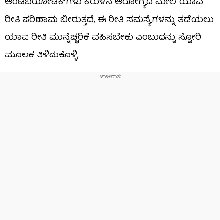
ಆಂಟಿಬಯೋಟಿಕ್‌ಗಳು ಕರುಳಿನ ಆರೋಗ್ಯದ ಮೇಲೆ ಯಾವ
ರೀತಿ ಪರಿಣಾಮ ಬೀರುತ್ತದೆ, ಈ ರೀತಿ ಸಮಸ್ಯೆಗಳನ್ನು ತಡೆಯಲು
ಯಾವ ರೀತಿ ಮುನ್ನೆಚ್ಚರಿಕೆ ವಹಿಸಬೇಕು ಎಂಬುದನ್ನು ಸ್ಟೋರಿ
ಮೂಲಕ ತಿಳಿದುಕೊಳ್ಳಿ.