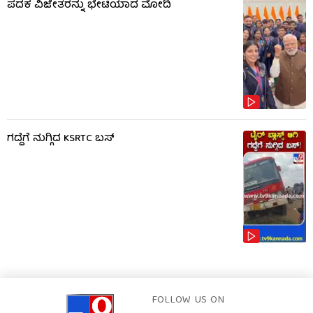
ಪದಕ ವಿಜೇತರನ್ನು ಭೇಟಿಯಾದ ಮೋದಿ
ಗದ್ದೆಗೆ ನುಗ್ಗಿದ KSRTC ಬಸ್
FOLLOW US ON