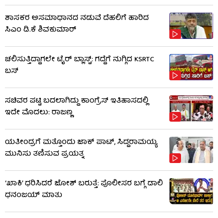
ಶಾಸಕರ ಅಸಮಾಧಾನದ ನಡುವೆ ದೆಹಲಿಗೆ ಹಾರಿದ
ಸಿಎಂ ಡಿ.ಕೆ ಶಿವಕುಮಾರ್
ಚಲಿಸುತ್ತಿದ್ದಾಗಲೇ ಟೈರ್ ಬ್ಲಾಸ್ಟ್: ಗದ್ದೆಗೆ ನುಗ್ಗಿದ KSRTC
ಬಸ್​​
ಸಚಿವರ ಪಟ್ಟಿ ಬದಲಾಗಿದ್ದು ಕಾಂಗ್ರೆಸ್ ಇತಿಹಾಸದಲ್ಲಿ
ಇದೇ ಮೊದಲು: ರಾಜಣ್ಣ
ಯತೀಂದ್ರಗೆ ಮತ್ತೊಂದು ಜಾಕ್​​ ಪಾಟ್, ಸಿದ್ದರಾಮಯ್ಯ
ಮುನಿಸು ತಣಿಸುವ ಪ್ರಯತ್ನ
‘ಖಾಕಿ’ ಧರಿಸಿದರೆ ಜೋಶ್ ಬರುತ್ತೆ: ಪೊಲೀಸರ ಬಗ್ಗೆ ಡಾಲಿ
ಧನಂಜಯ್ ಮಾತು