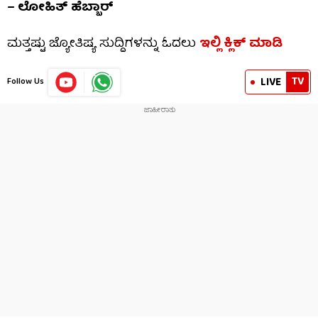
– ಲೋಹಿತ್ ಹೆಬ್ಬಾರ್
ಮತ್ತಷ್ಟು ಜ್ಯೋತಿಷ್ಯ ಸುದ್ದಿಗಳನ್ನು ಓದಲು
ಇಲ್ಲಿ ಕ್ಲಿಕ್ ಮಾಡಿ
TV
LIVE
Follow Us