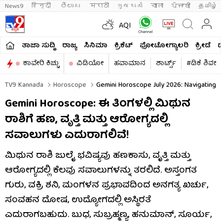
News9
हिन्दी 
తెలుగు 
मराठी
ગુજરાતી
বাংলা
ਪੰਜਾਬੀ
தமிழ்
AQI
ತಾಜಾ ಸುದ್ದಿ
ರಾಜ್ಯ
ಸಿನಿಮಾ
ಕ್ರಿಕೆಟ್​
ಫೋಟೋಗ್ಯಾಲರಿ
ಕ್ರೀಡೆ
ಕಾವೇರಿ ಕಿಚ್ಚು
ವಿಡಿಯೋ
ಹವಾಮಾನ
ಶಾರ್ಟ್ಸ್​
#ಡಿಕೆ ಶಿವಕ
TV9 Kannada
Horoscope
Gemini Horoscope July 2026: Navigating P
Gemini Horoscope: ಈ ತಿಂಗಳಲ್ಲಿ ಮಿಥುನ
ರಾಶಿಗೆ ಹಣ, ವೃತ್ತಿ ಮತ್ತು ಆರೋಗ್ಯದಲ್ಲಿ
ಸವಾಲುಗಳು ಎದುರಾಗಲಿವೆ!
ಮಿಥುನ ರಾಶಿ ಜುಲೈ ಭವಿಷ್ಯವು ಹಣಕಾಸು, ವೃತ್ತಿ ಮತ್ತು
ಆರೋಗ್ಯದಲ್ಲಿ ಕೆಲವು ಸವಾಲುಗಳನ್ನು ತರಲಿದೆ. ಅಸ್ತಂಗತ
ಗುರು, ವಕ್ರಿ ಶನಿ, ಮಂಗಳನ ಪ್ರಭಾವದಿಂದ ಅನಗತ್ಯ ಖರ್ಚು,
ಸಂವಹನ ದೋಷ, ಉದ್ಯೋಗದಲ್ಲಿ ಅಸ್ಥಿರತೆ
ಎದುರಾಗಬಹುದು. ಬುಧ, ಸುಬ್ರಹ್ಮಣ್ಯ, ಹನುಮಾನ್, ಸೂರ್ಯ,