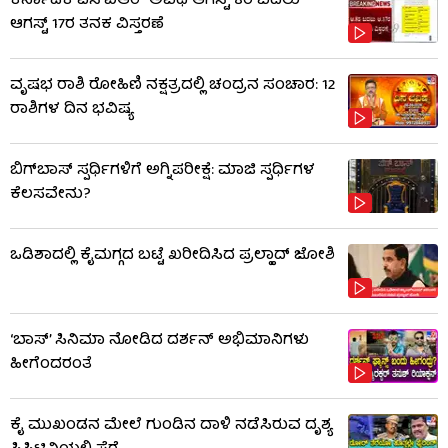
ಕರ್ನಾಟಕ ಎಸ್‌ಐಆರ್ ಅವಧಿ ಆಗಸ್ಟ್ 8ರ ಬದಲು
ಆಗಸ್ಟ್ 17ರ ತನಕ ವಿಸ್ತರಣೆ
ವೃಷಭ ರಾಶಿ ರೋಹಿಣಿ ನಕ್ಷತ್ರದಲ್ಲಿ ಚಂದ್ರನ ಸಂಚಾರ: 12
ರಾಶಿಗಳ ದಿನ ಭವಿಷ್ಯ
ಬಿಗ್​​ಬಾಸ್​ ಸ್ಪರ್ಧಿಗಳಿಗೆ ಅಗ್ನಿಪರೀಕ್ಷೆ: ಮಾಜಿ ​​ಸ್ಪರ್ಧಿಗಳ
ಕೆಲಸವೇನು?
ಒಡಿಶಾದಲ್ಲಿ ಕೈಮಗ್ಗದ ಬಟ್ಟೆ ಖರೀದಿಸಿದ ಪ್ರಲ್ಹಾದ್ ಜೋಶಿ
‘ಬಾಸ್’ ಸಿನಿಮಾ ನೋಡಿದ ದರ್ಶನ್ ಅಭಿಮಾನಿಗಳು
ಹೀಗೆಂದರಂತೆ
ಕೈ ಮುಖಂಡನ ಮೇಲೆ ಗುಂಡಿನ ದಾಳಿ ನಡೆಸಿರುವ ದೃಶ್ಯ