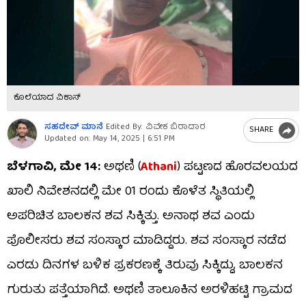
ಕೊಲೆಯಾದ ವಿಕಾಸ್​
ಸಹದೇವ್​ ಮಾನೆ
Edited By: ವಿವೇಕ ಬಿರಾದಾರ
SHARE
Updated on:
May 14, 2025 | 6:51 PM
ಬೆಳಗಾವಿ, ಮೇ 14:
ಅಥಣಿ (
Athani
) ಪಟ್ಟಣದ ಹೊರವಲಯದ
ಖಾಲಿ ನಿವೇಶನದಲ್ಲಿ ಮೇ 01 ರಂದು ಕೊಳೆತ ಸ್ಥಿತಿಯಲ್ಲಿ
ಅಪರಿಚಿತ ಬಾಲಕನ ಶವ ಸಿಕ್ಕಿತ್ತು. ಅನಾಥ ಶವ ಎಂದು
ಪೊಲೀಸರು ಶವ ಸಂಸ್ಕಾರ ಮಾಡಿದ್ದರು. ಶವ ಸಂಸ್ಕಾರ ನಡೆದ
ಎರಡು ದಿನಗಳ ಬಳಿಕ ಪ್ರಕರಣಕ್ಕೆ ತಿರುವು ಸಿಕ್ಕಿದ್ದು, ಬಾಲಕನ
ಗುರುತು ಪತ್ತೆಯಾಗಿದೆ. ಅಥಣಿ ತಾಲೂಕಿನ ಅರಳಿಹಟ್ಟಿ ಗ್ರಾಮದ