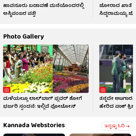
ಹಾವನೂರು ಬಡಾವಣೆ ಮನೆಯೊಂದರಲ್ಲಿ
ಜೋರಾದ ಖಾತೆ ಹಂಚ
ಅಸ್ಥಿಪಂಜರ ಪತ್ತೆ!
ಸಿದ್ದರಾಮಯ್ಯ ಜೊತ
Photo Gallery
ಮಳೆಯಲ್ಲೂ ಲಾಲ್‌ಬಾಗ್ ಫ್ಲವರ್ ಶೋಗೆ
ತನ್ನದೇ ಆಟಗಾರನಿ
ಭರ್ಜರಿ ಸ್ಪಂದನೆ: ಇಲ್ಲಿವೆ ಫೋಟೋಸ್​
ಹೇರಿದ ಪಾಕ್ ಕ್ರಿ
Kannada Webstories
ಇನ್ನಷ್ಟು ಓದಿ