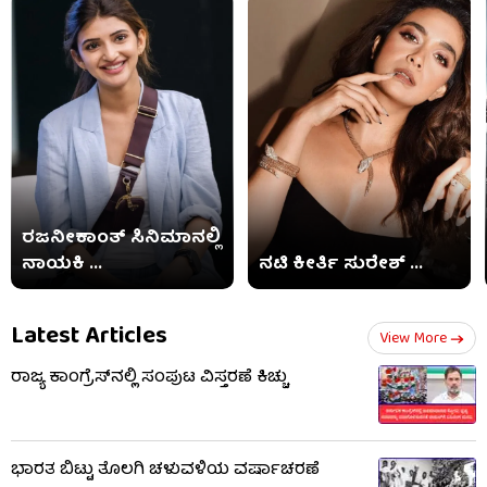
ರಜನೀಕಾಂತ್ ಸಿನಿಮಾನಲ್ಲಿ
ನಾಯಕಿ ...
ನಟಿ ಕೀರ್ತಿ ಸುರೇಶ್ ...
Latest Articles
View More
ರಾಜ್ಯ ಕಾಂಗ್ರೆಸ್‌ನಲ್ಲಿ ಸಂಪುಟ ವಿಸ್ತರಣೆ ಕಿಚ್ಚು
ಭಾರತ ಬಿಟ್ಟು ತೊಲಗಿ ಚಳುವಳಿಯ ವರ್ಷಾಚರಣೆ