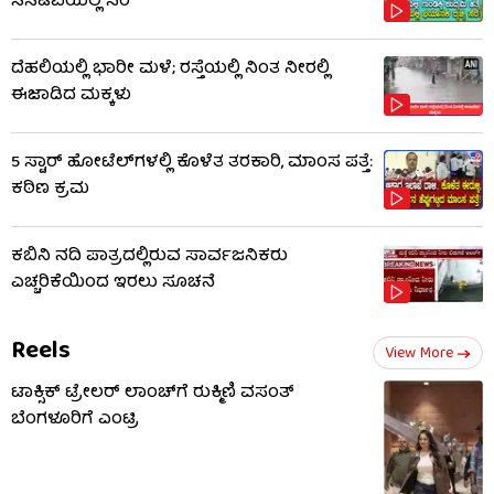
ಸಿಸಿಟಿವಿಯಲ್ಲಿ ಸೆರೆ
ದೆಹಲಿಯಲ್ಲಿ ಭಾರೀ ಮಳೆ; ರಸ್ತೆಯಲ್ಲಿ ನಿಂತ ನೀರಲ್ಲಿ
ಈಜಾಡಿದ ಮಕ್ಕಳು
5 ಸ್ಟಾರ್ ಹೋಟೆಲ್​​ಗಳಲ್ಲಿ ಕೊಳೆತ ತರಕಾರಿ, ಮಾಂಸ ಪತ್ತೆ:
ಕಠಿಣ ಕ್ರಮ
ಕಬಿನಿ ನದಿ ಪಾತ್ರದಲ್ಲಿರುವ ಸಾರ್ವಜನಿಕರು
ಎಚ್ಚರಿಕೆಯಿಂದ ಇರಲು ಸೂಚನೆ
Reels
View More
ಟಾಕ್ಸಿಕ್ ಟ್ರೇಲರ್ ಲಾಂಚ್​​​ಗೆ ರುಕ್ಮಿಣಿ ವಸಂತ್
ಬೆಂಗಳೂರಿಗೆ ಎಂಟ್ರಿ