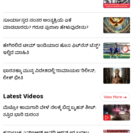
ಸೂರ್ಯಾಸ್ತದ ನಂತರ ಅಂತ್ಯಕ್ರಿಯೆ ಏಕೆ
ಮಾಡಬಾರದು? ಗರುಡ ಪುರಾಣ ಹೇಳುವುದೇನು?
ಹೇಗಿರಲಿದೆ ಟೀಮ್ ಇಂಡಿಯಾದ ಹೊಸ ಫಿಟ್​ನೆಸ್ ಟೆಸ್ಟ್?
ಇಲ್ಲಿದೆ ಮಾಹಿತಿ
ಭಾರತಕ್ಕೂ ಮುನ್ನ ವಿದೇಶದಲ್ಲಿ 'ರಾಮಾಯಣ' ರಿಲೀಸ್;
ಲೀಕ್ ಭೀತಿ
Latest Videos
View More
ಮೆಟ್ರೋ ಕಾಮಗಾರಿ ವೇಳೆ ನೆಲಕ್ಕೆ ಬಿದ್ದ ಬೃಹತ್ ಶೀಟ್:
ತಪ್ಪಿದ ಭಾರಿ ದುರಂತ