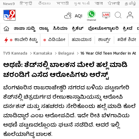
News9
हिन्दी 
తెలుగు 
मराठी
ગુજરાતી
বাংলা
ਪੰਜਾਬੀ
தமிழ்
AQI
ತಾಜಾ ಸುದ್ದಿ
ರಾಜ್ಯ
ಸಿನಿಮಾ
ಕ್ರಿಕೆಟ್​
ಫೋಟೋಗ್ಯಾಲರಿ
ಕ್ರೀಡೆ
ಕಾವೇರಿ ಕಿಚ್ಚು
ವಿಡಿಯೋ
ಹವಾಮಾನ
ಶಾರ್ಟ್ಸ್​
#ಡಿಕೆ ಶಿವಕ
TV9 Kannada
Karnataka
Belagavi
16 Year Old Teen Murder In Ath
ಅಥಣಿ: ಶೆಡ್​ನಲ್ಲಿ ಬಾಲಕನ ಮೇಲೆ ಹಲ್ಲೆ ಮಾಡಿ
ಚರಂಡಿಗೆ ಎಸೆದ ಆರೋಪಿಗಳು ಅರೆಸ್ಟ್​
ಬೆಂಗಳೂರಿನ ರಾಜರಾಜೇಶ್ವರಿ ನಗರದ ಬಳಿಯ ಪಟ್ಟಣಗೇರಿ
ಶೆಡ್​ನಲ್ಲಿ ಚಿತ್ರದುರ್ಗದ ರೇಣುಕಾಸ್ವಾಮಿಯನ್ನು ಆರೋಪಿ
ದರ್ನಶನ್ ಮತ್ತು ಸಹಚರರು ಸೇರಿಕೊಂಡು ಹಲ್ಲೆ ಮಾಡಿ ಕೊಲೆ
ಮಾಡಿದ್ದಾರೆ ಎಂಬ ಆರೋಪವಿದೆ. ಇದೇ ರೀತಿ ಬೆಳಗಾವಿಯ
ಅಥಣಿ ಪಟ್ಟಣದಲ್ಲೊಂದು ಘಟನೆ ನಡೆದಿದೆ. ಆದರೆ ಇಲ್ಲಿ
ಕೊಲೆಯಾಗಿದ್ದ ಬಾಲಕ.