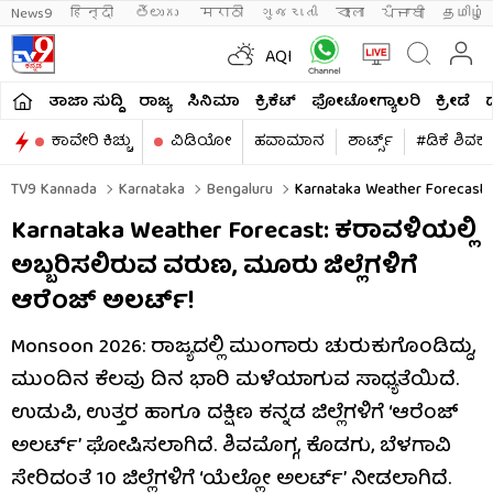
News9
हिन्दी 
తెలుగు 
मराठी
ગુજરાતી
বাংলা
ਪੰਜਾਬੀ
தமிழ்
AQI
ತಾಜಾ ಸುದ್ದಿ
ರಾಜ್ಯ
ಸಿನಿಮಾ
ಕ್ರಿಕೆಟ್​
ಫೋಟೋಗ್ಯಾಲರಿ
ಕ್ರೀಡೆ
ಕಾವೇರಿ ಕಿಚ್ಚು
ವಿಡಿಯೋ
ಹವಾಮಾನ
ಶಾರ್ಟ್ಸ್​
#ಡಿಕೆ ಶಿವಕ
TV9 Kannada
Karnataka
Bengaluru
Karnataka Weather Forecast: O
Karnataka Weather Forecast: ಕರಾವಳಿಯಲ್ಲಿ
ಅಬ್ಬರಿಸಲಿರುವ ವರುಣ, ಮೂರು ಜಿಲ್ಲೆಗಳಿಗೆ
ಆರೆಂಜ್ ಅಲರ್ಟ್!
Monsoon 2026: ರಾಜ್ಯದಲ್ಲಿ ಮುಂಗಾರು ಚುರುಕುಗೊಂಡಿದ್ದು,
ಮುಂದಿನ ಕೆಲವು ದಿನ ಭಾರಿ ಮಳೆಯಾಗುವ ಸಾಧ್ಯತೆಯಿದೆ.
ಉಡುಪಿ, ಉತ್ತರ ಹಾಗೂ ದಕ್ಷಿಣ ಕನ್ನಡ ಜಿಲ್ಲೆಗಳಿಗೆ ‘ಆರೆಂಜ್
ಅಲರ್ಟ್’ ಘೋಷಿಸಲಾಗಿದೆ. ಶಿವಮೊಗ್ಗ, ಕೊಡಗು, ಬೆಳಗಾವಿ
ಸೇರಿದಂತೆ 10 ಜಿಲ್ಲೆಗಳಿಗೆ ‘ಯೆಲ್ಲೋ ಅಲರ್ಟ್’ ನೀಡಲಾಗಿದೆ.