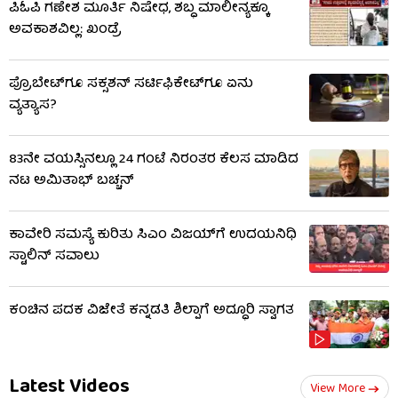
ಪಿಓಪಿ ಗಣೇಶ ಮೂರ್ತಿ ನಿಷೇಧ, ಶಬ್ಧ ಮಾಲೀನ್ಯಕ್ಕೂ
ಅವಕಾಶವಿಲ್ಲ: ಖಂಡ್ರೆ
ಪ್ರೊಬೇಟ್​ಗೂ ಸಕ್ಸಶನ್ ಸರ್ಟಿಫಿಕೇಟ್​ಗೂ ಏನು
ವ್ಯತ್ಯಾಸ?
83ನೇ ವಯಸ್ಸಿನಲ್ಲೂ 24 ಗಂಟೆ ನಿರಂತರ ಕೆಲಸ ಮಾಡಿದ
ನಟ ಅಮಿತಾಭ್ ಬಚ್ಚನ್
ಕಾವೇರಿ ಸಮಸ್ಯೆ ಕುರಿತು ಸಿಎಂ ವಿಜಯ್‌ಗೆ ಉದಯನಿಧಿ
ಸ್ಟಾಲಿನ್ ಸವಾಲು
ಕಂಚಿನ ಪದಕ ವಿಜೇತೆ ಕನ್ನಡತಿ ಶಿಲ್ಪಾಗೆ ಅದ್ಧೂರಿ ಸ್ವಾಗತ
Latest Videos
View More