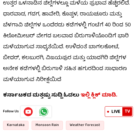
ಉತ್ತರ ಒಳನಾಡಿನ ಜಿಲ್ಲೆಗಳಲ್ಲೂ ಮಳೆಯ ಪ್ರಭಾವ ಹೆಚ್ಚಿರಲಿದೆ.
ಧಾರವಾಡ, ಗದಗ, ಹಾವೇರಿ, ಕೊಪ್ಪಳ, ರಾಯಚೂರು ಮತ್ತು
ಬೆಳಗಾವಿ ಜಿಲ್ಲೆಗಳ ಒಂದೆರಡು ಕಡೆಗಳಲ್ಲಿ ಗಂಟೆಗೆ 40 ರಿಂದ 50
ಕಿಲೋಮೀಟರ್ ವೇಗದ ಬಲವಾದ ಬಿರುಗಾಳಿಯೊಂದಿಗೆ ಭಾರಿ
ಮಳೆಯಾಗುವ ಸಾಧ್ಯತೆಯಿದೆ. ಉಳಿದಂತೆ ಬಾಗಲಕೋಟೆ,
ಬೀದರ್, ಕಲಬುರಗಿ, ವಿಜಯಪುರ ಮತ್ತು ಯಾದಗಿರಿ ಜಿಲ್ಲೆಗಳ
ಅನೇಕ ಕಡೆಗಳಲ್ಲಿ ಬಿರುಗಾಳಿ ಸಹಿತ ಹಗುರದಿಂದ ಸಾಧಾರಣ
ಮಳೆಯಾಗುವ ನಿರೀಕ್ಷೆಯಿದೆ
ಕರ್ನಾಟಕದ ಮತ್ತಷ್ಟು ಸುದ್ದಿ ಓದಲು
ಇಲ್ಲಿ ಕ್ಲಿಕ್​​ ಮಾಡಿ.
TV
LIVE
Follow Us
Karnataka
Monsoon Rain
Weather Forecast