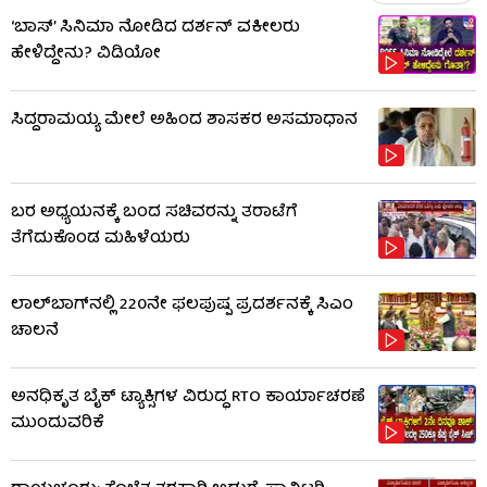
‘ಬಾಸ್’ ಸಿನಿಮಾ ನೋಡಿದ ದರ್ಶನ್ ವಕೀಲರು
ಹೇಳಿದ್ದೇನು? ವಿಡಿಯೋ
ಸಿದ್ದರಾಮಯ್ಯ ಮೇಲೆ ಅಹಿಂದ ಶಾಸಕರ ಅಸಮಾಧಾನ
ಬರ ಅಧ್ಯಯನಕ್ಕೆ ಬಂದ ಸಚಿವರನ್ನು ತರಾಟೆಗೆ
ತೆಗೆದುಕೊಂಡ ಮಹಿಳೆಯರು
ಲಾಲ್‌ಬಾಗ್​​ನಲ್ಲಿ 220ನೇ ಫಲಪುಷ್ಪ ಪ್ರದರ್ಶನಕ್ಕೆ ಸಿಎಂ
ಚಾಲನೆ
ಅನಧಿಕೃತ ಬೈಕ್ ಟ್ಯಾಕ್ಸಿಗಳ ವಿರುದ್ಧ RTO ಕಾರ್ಯಾಚರಣೆ
ಮುಂದುವರಿಕೆ