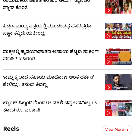
ರಾಯಚೂರು: ಕೊಳೆತ ತರಕಾರಿ ಅಡುಗೆ, ಸ್ಯಾನಿಟರಿ
ಪ್ಯಾಡ್ ಕೊರತೆ
ಸಿದ್ದರಾಮಯ್ಯ ಪಟ್ಟಿಯಲ್ಲಿ ಮಹದೇವಪ್ಪ ಹೆಸರಿದ್ದರೂ
ಸ್ಥಾನ ತಪ್ಪಿದೆ: ಯತೀಂದ್ರ
ಮಕ್ಕಳಲ್ಲಿ ಹೃದಯಾಘಾತದ ಅಪಾಯ ಹೆಚ್ಚಳ: ಶಾಕಿಂಗ್​​
ಮಾಹಿತಿ ಬಹಿರಂಗ
‘ನಮ್ಮ ಕೈಲಾದ ಸಹಾಯ ಮಾಡೋಣ ಅಂತ ದರ್ಶನ್
ಹೇಳಿದ್ರು’; ತನುಷ್ ಶಿವಣ್ಣ
ಬ್ಯಾಂಕ್ ಸಿಬ್ಬಂದಿಯಿಂದಲೇ ನಕಲಿ ಚಿನ್ನ ಅಡವಿಟ್ಟು 1.5
ಕೋಟಿ ರೂ. ವಂಚನೆ!
Reels
View More