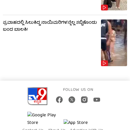
ಪ್ರವಾಹದಲ್ಲಿ ಸಿಲುಕಿದ್ದ ನಾಯಿಮರಿಗಳನ್ನೆಲ್ಲ ತಬ್ಬಿಕೊಂಡು
ಬಂದ ಬಾಲಕಿ!
FOLLOW US ON