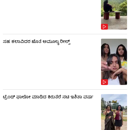
ಸಹ ಕಲಾವಿದರ ಜೊತೆ ಅಮೂಲ್ಯ ರೀಲ್ಸ್
ಟ್ರೆಂಡ್​​ ಫಾಲೋ ಮಾಡಿದ ಕಿರುತೆರೆ ನಟಿ ಇಶಿತಾ ವರ್ಷ