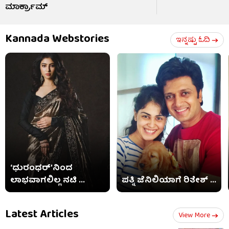
ಮಾರ್ಕ್ರಾಮ್
Kannada Webstories
ಇನ್ನಷ್ಟು ಓದಿ
‘ಧುರಂಧರ್’ನಿಂದ
ಲಾಭವಾಗಲಿಲ್ಲ ನಟಿ ...
ಪತ್ನಿ ಜೆನಿಲಿಯಾಗೆ ರಿತೇಶ್ ...
Latest Articles
View More