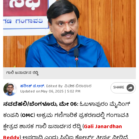
ಗಾಲಿ ಜನಾರ್ದನ ರೆಡ್ಡಿ
ಹರೀಶ್ ಜಿ.ಆರ್​.
Edited By: ವಿವೇಕ ಬಿರಾದಾರ
SHARE
Updated on:
May 06, 2025 | 5:02 PM
ನವದೆಹಲಿ/ಬೆಂಗಳೂರು, ಮೇ 06:
ಓಬಳಾಪುರಂ ಮೈನಿಂಗ್
ಕಂಪನಿ (
OMC
) ಅಕ್ರಮ ಗಣಿಗಾರಿಕೆ ಪ್ರಕರಣದಲ್ಲಿ ಗಂಗಾವತಿ
ಕ್ಷೇತ್ರದ ಶಾಸಕ ಗಾಲಿ ಜನಾರ್ದನ ರೆಡ್ಡಿ (
Gali Janardhan
Reddy
) ಅಪರಾಧಿ ಎಂದು ಸಿಬಿಐ ಕೋರ್ಟ್ ತೀರ್ಪು ನೀಡಿದೆ.