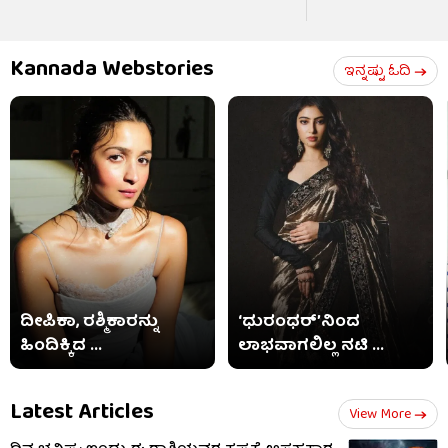
Kannada Webstories
ಇನ್ನಷ್ಟು ಓದಿ
ದೀಪಿಕಾ, ರಶ್ಮಿಕಾರನ್ನು
‘ಧುರಂಧರ್’ನಿಂದ
ಹಿಂದಿಕ್ಕಿದ ...
ಲಾಭವಾಗಲಿಲ್ಲ ನಟಿ ...
Latest Articles
View More