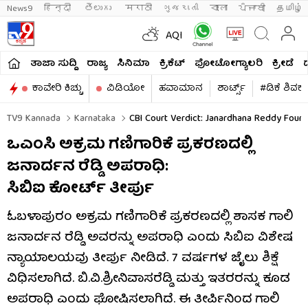
News9
हिन्दी 
తెలుగు 
मराठी
ગુજરાતી
বাংলা
ਪੰਜਾਬੀ
தமிழ்
AQI
ತಾಜಾ ಸುದ್ದಿ
ರಾಜ್ಯ
ಸಿನಿಮಾ
ಕ್ರಿಕೆಟ್​
ಫೋಟೋಗ್ಯಾಲರಿ
ಕ್ರೀಡೆ
ಕಾವೇರಿ ಕಿಚ್ಚು
ವಿಡಿಯೋ
ಹವಾಮಾನ
ಶಾರ್ಟ್ಸ್​
#ಡಿಕೆ ಶಿವಕ
TV9 Kannada
Karnataka
CBI Court Verdict: Janardhana Reddy Found 
ಒಎಂಸಿ ಅಕ್ರಮ ಗಣಿಗಾರಿಕೆ ಪ್ರಕರಣದಲ್ಲಿ
ಜನಾರ್ದನ ರೆಡ್ಡಿ ಅಪರಾಧಿ:
ಸಿಬಿಐ ಕೋರ್ಟ್ ತೀರ್ಪು
ಓಬಳಾಪುರಂ ಅಕ್ರಮ ಗಣಿಗಾರಿಕೆ ಪ್ರಕರಣದಲ್ಲಿ ಶಾಸಕ ಗಾಲಿ
ಜನಾರ್ದನ ರೆಡ್ಡಿ ಅವರನ್ನು ಅಪರಾಧಿ ಎಂದು ಸಿಬಿಐ ವಿಶೇಷ
ನ್ಯಾಯಾಲಯವು ತೀರ್ಪು ನೀಡಿದೆ. 7 ವರ್ಷಗಳ ಜೈಲು ಶಿಕ್ಷೆ
ವಿಧಿಸಲಾಗಿದೆ. ಬಿ.ವಿ.ಶ್ರೀನಿವಾಸರೆಡ್ಡಿ ಮತ್ತು ಇತರರನ್ನು ಕೂಡ
ಅಪರಾಧಿ ಎಂದು ಘೋಷಿಸಲಾಗಿದೆ. ಈ ತೀರ್ಪಿನಿಂದ ಗಾಲಿ