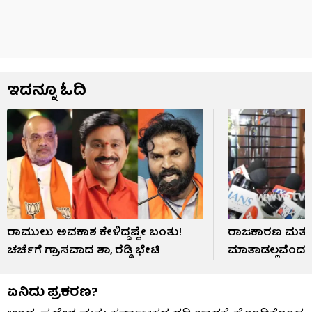
ಇದನ್ನೂ ಓದಿ
ರಾಮುಲು ಅವಕಾಶ ಕೇಳಿದ್ದಷ್ಟೇ ಬಂತು!
ರಾಜಕಾರಣ ಮತ್ತು ಪ
ಚರ್ಚೆಗೆ ಗ್ರಾಸವಾದ ಶಾ, ರೆಡ್ಡಿ ಭೇಟಿ
ಮಾತಾಡಲ್ಲವೆಂದ ಜನ
ಏನಿದು ಪ್ರಕರಣ?