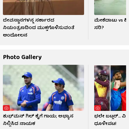
ದೇವಸ್ಥಾನಗಳನ್ನ ಸರ್ಕಾರದ
ಮೇಕೆದಾಟು vs ಕ
ನಿಯಂತ್ರಣದಿಂದ ಮುಕ್ತಗೊಳಿಸುವಂತೆ
ಸರಿ?
ಆಂದೋಲನ
Photo Gallery
ಶುಭ್​ಮನ್ ಗಿಲ್ ಕೈಗೆ ಗಾಯ; ಅಭ್ಯಾಸ
ಭಲೇ ಬಟ್ಲರ್... ವ
ನಿಲ್ಲಿಸಿದ ನಾಯಕ
ಧೂಳೀಪಟ!