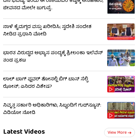
ದಿನ ಭವಿಷ್ಯ: ಇಂದು ಈ ರಾಶಿಯವರ ಕಷ್ಟಕ್ಕೆ ಅಸಹಕಾರ,
ಜೀವನದ ಮೇಲೇ ಜುಗುಪ್ಸೆ..
ನಾಳೆ ಕೈಮಗ್ಗದ ವಸ್ತು ಖರೀದಿಸಿ; ಸ್ವದೇಶಿ ಸಂದೇಶ
ನೀಡಿದ ಪ್ರಧಾನಿ ಮೋದಿ
ಭಾರತ ವಿರುದ್ಧದ ಅಭ್ಯಾಸ ಪಂದ್ಯಕ್ಕೆ ಶ್ರೀಲಂಕಾ ಇಲೆವೆನ್
ತಂಡ ಪ್ರಕಟ
ಲಾಲ್ ಬಾಗ್ ಫ್ಲವರ್ ಶೋನಲ್ಲಿ ಬಿಗ್ ಬಾಸ್ ಸೆಲ್ಫಿ
ಝೋನ್; ಏನಿದರ ವಿಶೇಷ?
ನಿವೃತ್ತ ಸರ್ಕಾರಿ ಅಧಿಕಾರಿಗಳು, ಸಿಬ್ಬಂದಿಗೆ ಗುಡ್​ನ್ಯೂಸ್:
ವಿಡಿಯೋ ನೋಡಿ
Latest Videos
View More