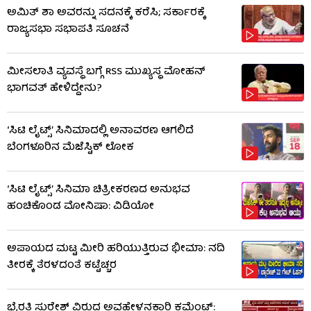
ಅಮಿತ್ ಶಾ ಅವರನ್ನು ಸದನಕ್ಕೆ ಕರೆಸಿ; ಸರ್ಕಾರಕ್ಕೆ
ರಾಜ್ಯಸಭಾ ಸಭಾಪತಿ ಸೂಚನೆ
ಮೀಸಲಾತಿ ವ್ಯವಸ್ಥೆ ಬಗ್ಗೆ RSS​ ಮುಖ್ಯಸ್ಥ ಮೋಹನ್
ಭಾಗವತ್ ಹೇಳಿದ್ದೇನು?
‘ಸಿಟಿ ಲೈಟ್ಸ್’ ಸಿನಿಮಾದಲ್ಲಿ ಅನಾವರಣ ಆಗಲಿದೆ
ಬೆಂಗಳೂರಿನ ಮೆಜೆಸ್ಟಿಕ್ ಲೋಕ
‘ಸಿಟಿ ಲೈಟ್ಸ್’ ಸಿನಿಮಾ ಚಿತ್ರೀಕರಣದ ಅನುಭವ
ಹಂಚಿಕೊಂಡ ಮೋನಿಷಾ: ವಿಡಿಯೋ
ಅಪಾಯದ ಮಟ್ಟ ಮೀರಿ ಹರಿಯುತ್ತಿರುವ ಭೀಮಾ: ನದಿ
ತೀರಕ್ಕೆ ತೆರಳದಂತೆ ಕಟ್ಟೆಚ್ಚರ
ಭೈರತಿ ಸುರೇಶ್ ವಿರುದ್ಧ ಅವಹೇಳನಕಾರಿ ಕಮೆಂಟ್: