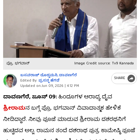
ಪ್ರೊ. ಭಗವಾನ್
Image Credit source: Tv9 Kannada
ಬಸವರಾಜ್​ ದೊಡ್ಡಮನಿ, ದಾವಣಗೆರೆ
SHARE
Edited By:
ಪ್ರಸನ್ನ ಹೆಗಡೆ
Updated on:
Jun 09, 2026 | 4:12 PM
ದಾವಣಗೆರೆ, ಜೂನ್​ 09:
ಹಿಂದೂಗಳ ಆರಾಧ್ಯ ದೈವ
ಶ್ರೀರಾಮ
ನ ಬಗ್ಗೆ ಪ್ರೊ. ಭಗವಾನ್ ವಿವಾದಾತ್ಮಕ ಹೇಳಿಕೆ
ನೀಡಿದ್ದಾರೆ. ನೀವು ಪೂಜೆ ಮಾಡುವ ಶ್ರೀರಾಮ ದಶರಥನಿಗೆ
ಹುಟ್ಟಿದವ ಅಲ್ಲ. ರಾಮನ ತಂದೆ ದಶರಾಥ ಪುತ್ರ ಕಾಮೇಷ್ಠಿ ಪೂಜೆ