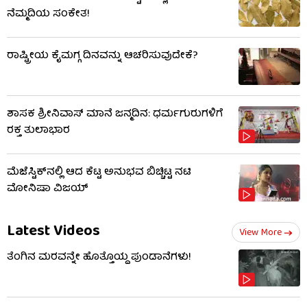
ನೆಮ್ಮದಿಯ ಸಂಕೇತ!
ರಾಷ್ಟ್ರೀಯ ಕೈಮಗ್ಗ ದಿನವನ್ನು ಆಚರಿಸುವುದೇಕೆ?
ಶಾಸಕ ಶ್ರೀನಿವಾಸ್ ಮಾನೆ ಜನ್ಮದಿನ: ಧರ್ಮಗುರುಗಳಿಗೆ
ರಕ್ತ ತುಲಾಭಾರ
ಮೆಜೆಸ್ಟಿಕ್​​ನಲ್ಲಿ ಆದ ಕೆಟ್ಟ ಅನುಭವ ಬಿಚ್ಚಿಟ್ಟ ನಟಿ
ಮೋನಿಷಾ ವಿಜಯ್
Latest Videos
View More
ತೆಂಗಿನ ಮರವನ್ನೇ ಹೊತ್ತೊಯ್ದ ಪುಂಡಾನೆಗಳು!