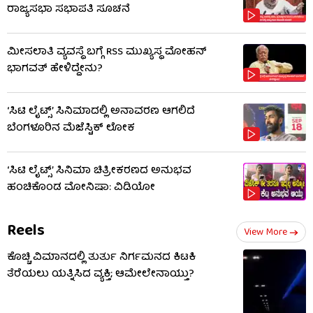
ರಾಜ್ಯಸಭಾ ಸಭಾಪತಿ ಸೂಚನೆ
ಮೀಸಲಾತಿ ವ್ಯವಸ್ಥೆ ಬಗ್ಗೆ RSS​ ಮುಖ್ಯಸ್ಥ ಮೋಹನ್
ಭಾಗವತ್ ಹೇಳಿದ್ದೇನು?
‘ಸಿಟಿ ಲೈಟ್ಸ್’ ಸಿನಿಮಾದಲ್ಲಿ ಅನಾವರಣ ಆಗಲಿದೆ
ಬೆಂಗಳೂರಿನ ಮೆಜೆಸ್ಟಿಕ್ ಲೋಕ
‘ಸಿಟಿ ಲೈಟ್ಸ್’ ಸಿನಿಮಾ ಚಿತ್ರೀಕರಣದ ಅನುಭವ
ಹಂಚಿಕೊಂಡ ಮೋನಿಷಾ: ವಿಡಿಯೋ
Reels
View More
ಕೊಚ್ಚಿ ವಿಮಾನದಲ್ಲಿ ತುರ್ತು ನಿರ್ಗಮನದ ಕಿಟಕಿ
ತೆರೆಯಲು ಯತ್ನಿಸಿದ ವ್ಯಕ್ತಿ; ಆಮೇಲೇನಾಯ್ತು?