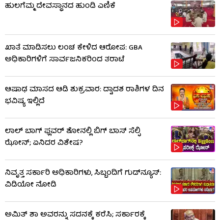
ಹುಲಗೆಮ್ಮ ದೇವಸ್ಥಾನದ ಹುಂಡಿ ಎಣಿಕೆ
ಖಾತೆ ಮಾಡಿಸಲು ಲಂಚ ಕೇಳಿದ ಆರೋಪ: GBA
ಅಧಿಕಾರಿಗಳಿಗೆ ಸಾರ್ವಜನಿಕರಿಂದ ತರಾಟೆ
ಆಷಾಢ ಮಾಸದ ಆಡಿ ಶುಕ್ರವಾರ: ದ್ವಾದಶ ರಾಶಿಗಳ ದಿನ
ಭವಿಷ್ಯ ಇಲ್ಲಿದೆ
ಲಾಲ್ ಬಾಗ್ ಫ್ಲವರ್ ಶೋನಲ್ಲಿ ಬಿಗ್ ಬಾಸ್ ಸೆಲ್ಫಿ
ಝೋನ್; ಏನಿದರ ವಿಶೇಷ?
ನಿವೃತ್ತ ಸರ್ಕಾರಿ ಅಧಿಕಾರಿಗಳು, ಸಿಬ್ಬಂದಿಗೆ ಗುಡ್​ನ್ಯೂಸ್:
ವಿಡಿಯೋ ನೋಡಿ
ಅಮಿತ್ ಶಾ ಅವರನ್ನು ಸದನಕ್ಕೆ ಕರೆಸಿ; ಸರ್ಕಾರಕ್ಕೆ