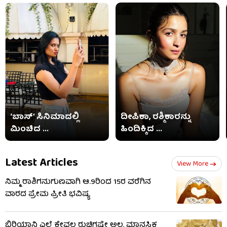
‘ಬಾಸ್’ ಸಿನಿಮಾದಲ್ಲಿ
ದೀಪಿಕಾ, ರಶ್ಮಿಕಾರನ್ನು
ಮಿಂಚಿದ ...
ಹಿಂದಿಕ್ಕಿದ ...
Latest Articles
View More
ನಿಮ್ಮ ರಾಶಿಗನುಗುಣವಾಗಿ ಆ.9ರಿಂದ 15ರ ವರೆಗಿನ
ವಾರದ ಪ್ರೇಮ ಪ್ರೀತಿ ಭವಿಷ್ಯ
ಬಿರಿಯಾನಿ ಎಲೆ ಕೇವಲ ರುಚಿಗಷ್ಟೇ ಅಲ್ಲ, ಮಾನಸಿಕ