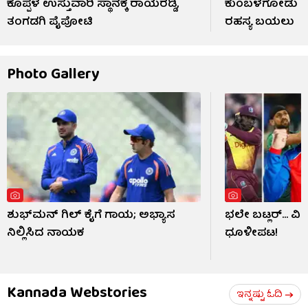
ಕೊಪ್ಪಳ ಉಸ್ತುವಾರಿ ಸ್ಥಾನಕ್ಕೆ ರಾಯರೆಡ್ಡಿ,
ಕುಂಬಳಗೋಡು ರೀ
ತಂಗಡಗಿ ಪೈಪೋಟಿ
ರಹಸ್ಯ ಬಯಲು
Photo Gallery
ಶುಭ್​ಮನ್ ಗಿಲ್ ಕೈಗೆ ಗಾಯ; ಅಭ್ಯಾಸ
ಭಲೇ ಬಟ್ಲರ್... ವ
ನಿಲ್ಲಿಸಿದ ನಾಯಕ
ಧೂಳೀಪಟ!
Kannada Webstories
ಇನ್ನಷ್ಟು ಓದಿ