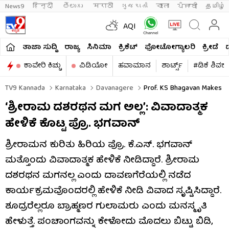
News9
हिन्दी 
తెలుగు 
मराठी
ગુજરાતી
বাংলা
ਪੰਜਾਬੀ
தமிழ்
AQI
ತಾಜಾ ಸುದ್ದಿ
ರಾಜ್ಯ
ಸಿನಿಮಾ
ಕ್ರಿಕೆಟ್​
ಫೋಟೋಗ್ಯಾಲರಿ
ಕ್ರೀಡೆ
ಕಾವೇರಿ ಕಿಚ್ಚು
ವಿಡಿಯೋ
ಹವಾಮಾನ
ಶಾರ್ಟ್ಸ್​
#ಡಿಕೆ ಶಿವಕ
TV9 Kannada
Karnataka
Davanagere
Prof. KS Bhagavan Makes D
‘ಶ್ರೀರಾಮ ದಶರಥನ ಮಗ ಅಲ್ಲ’: ವಿವಾದಾತ್ಮಕ
ಹೇಳಿಕೆ ಕೊಟ್ಟ ಪ್ರೊ. ಭಗವಾನ್
ಶ್ರೀರಾಮನ ಕುರಿತು ಹಿರಿಯ ಪ್ರೊ. ಕೆ.ಎಸ್. ಭಗವಾನ್
ಮತ್ತೊಂದು ವಿವಾದಾತ್ಮಕ ಹೇಳಿಕೆ ನೀಡಿದ್ದಾರೆ. ಶ್ರೀರಾಮ
ದಶರಥನ ಮಗನಲ್ಲ ಎಂದು ದಾವಣಗೆರೆಯಲ್ಲಿ ನಡೆದ
ಕಾರ್ಯಕ್ರಮವೊಂದರಲ್ಲಿ ಹೇಳಿಕೆ ನೀಡಿ ವಿವಾದ ಸೃಷ್ಟಿಸಿದ್ದಾರೆ.
ಶೂದ್ರರೆಲ್ಲರೂ ಬ್ರಾಹ್ಮಣರ ಗುಲಾಮರು ಎಂದು ಮನಸ್ಮೃತಿ
ಹೇಳುತ್ತೆ. ಪಂಚಾಂಗವನ್ನು ಕೇಳೋದು ಮೊದಲು ಬಿಟ್ಟು ಬಿಡಿ,