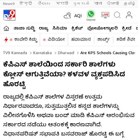
News9
हिन्दी 
తెలుగు 
मराठी
ગુજરાતી
বাংলা
ਪੰਜਾਬੀ
தமிழ்
AQI
ತಾಜಾ ಸುದ್ದಿ
ರಾಜ್ಯ
ಸಿನಿಮಾ
ಕ್ರಿಕೆಟ್​
ಫೋಟೋಗ್ಯಾಲರಿ
ಕ್ರೀಡೆ
ಕಾವೇರಿ ಕಿಚ್ಚು
ವಿಡಿಯೋ
ಹವಾಮಾನ
ಶಾರ್ಟ್ಸ್​
#ಡಿಕೆ ಶಿವಕ
TV9 Kannada
Karnataka
Dharwad
Are KPS Schools Causing Closu
ಕೆಪಿಎಸ್ ಶಾಲೆಯಿಂದ ಸರ್ಕಾರಿ ಶಾಲೆಗಳು
ಕ್ಲೋಸ್ ಆಗುತ್ತಿವೆಯಾ? ಕಳವಳ ವ್ಯಕ್ತಪಡಿಸಿದ
ಹೊರಟ್ಟಿ
ರಾಜ್ಯದಲ್ಲಿ ಕೆಪಿಎಸ್ ಶಾಲೆಗಳ ವಿಸ್ತರಣೆ ಉತ್ತಮ
ನಿರ್ಧಾರವಾದರೂ, ಸುತ್ತಮುತ್ತಲಿನ ಕನ್ನಡ ಶಾಲೆಗಳನ್ನು
ವಿಲೀನಗೊಳಿಸಿ ಅಥವಾ ಬಂದ್ ಮಾಡಿ ಕೆಪಿಎಸ್ ಆರಂಭಿಸುವ
ಸರ್ಕಾರದ ನಡೆಯು ಆತಂಕಕ್ಕೆ ಕಾರಣವಾಗಿದೆ.
ವಿಧಾನಪರಿಷತ್ ಸಭಾಪತಿ ಬಸವರಾಜ್ ಹೊರಟ್ಟಿ ಈ ಬಗ್ಗೆ