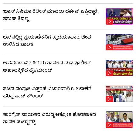
‘ಬಾಸ್ ಸಿನಿಮಾ ರಿಲೀಸ್ ಮಾಡಲು ದರ್ಶನ್ ಒಪ್ಪಿದ್ದಾರೆ’:
ತನುಷ್ ಶಿವಣ್ಣ
ಬಸ್‌ನಲ್ಲಿದ್ದ ಪ್ರಯಾಣಿಕನಿಗೆ ಹೃದಯಾಘಾತ, ಜೀವ
ಉಳಿಸಿದ ಚಾಲಕ
ಅಸಮಾಧಾನಿತ ಹಿರಿಯ ಶಾಸಕನ ಮನವೊಲಿಕೆಗೆ
ಅಖಾಡಕ್ಕಿಳಿದ ಹೈಕಮಾಂಡ್
ಸಚಿವ ಸಂಪುಟ ವಿಸ್ತರಣೆ ವಿಚಾರವಾಗಿ BJP ಟೀಕೆಗೆ
ಹರಿಪ್ರಸಾದ್ ಕೌಂಟರ್​​
ಕಾಂಗ್ರೆಸ್ ನಾಯಕರ ವಿರುದ್ಧ ಆಕ್ರೋಶ ಹೊರಹಾಕಿದ
ಶಾಸಕ ಸುಬ್ಬಾರೆಡ್ಡಿ