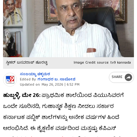
ಸ್ಪೀಕರ್ ಬಸವರಾಜ್ ಹೊರಟ್ಟಿ
Image Credit source: tv9 kannada
ಸಂಜಯ್ಯಾ ಚಿಕ್ಕಮಠ
SHARE
Edited By:
ಗಂಗಾಧರ​ ಬ. ಸಾಬೋಜಿ
Updated on:
May 26, 2026 | 6:52 PM
ಹುಬ್ಬಳ್ಳಿ, ಮೇ 26:
ಪ್ರಾಥಮಿಕ ಶಾಲೆಯಿಂದ ಪಿಯುಸಿವರಗೆ
ಒಂದೇ ಸೂರಿನಡಿ, ಗುಣಾತ್ಮಕ ಶಿಕ್ಷಣ ನೀಡಲು ಸರ್ಕಾರ
ಕರ್ನಾಟಕ ಪಬ್ಲಿಕ್ ಶಾಲೆಗಳನ್ನು ಅನೇಕ ವರ್ಷಗಳ ಹಿಂದೆ
ಆರಂಭಿಸಿದೆ. ಈ ಶೈಕ್ಷಣಿಕ ವರ್ಷದಿಂದ ಮತ್ತಷ್ಟು ಕೆಪಿಎಸ್