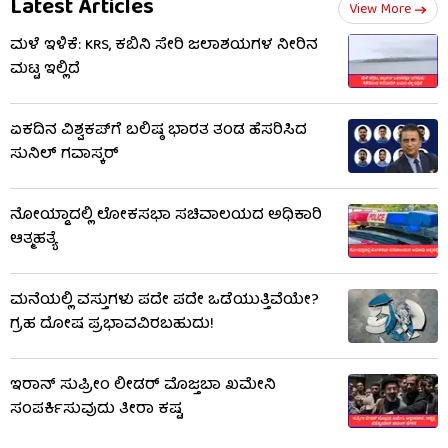
Latest Articles
View More
ಮಳೆ ಇಳಿಕೆ: KRS, ಕಬಿನಿ ಸೇರಿ ಜಲಾಶಯಗಳ ನೀರಿನ
ಮಟ್ಟ ಇಲ್ಲಿದೆ
ಏಕದಿನ ವಿಶ್ವಕಪ್​ಗೆ ಬಲಿಷ್ಠ ಭಾರತ ತಂಡ ಹೆಸರಿಸಿದ
ಸುನಿಲ್ ಗವಾಸ್ಕರ್
ನೋಯ್ಡಾದಲ್ಲಿ ಲೋಕಸಭಾ ಸಚಿವಾಲಯದ ಅಧಿಕಾರಿ
ಆತ್ಮಹತ್ಯೆ
ಮನೆಯಲ್ಲಿ ವಸ್ತುಗಳು ಪದೇ ಪದೇ ಒಡೆಯುತ್ತಿವೆಯೇ?
ಗ್ರಹ ದೋಷ ಪ್ರಭಾವವಿರಬಹುದು!
ಇರಾನ್ ಸುಪ್ರೀಂ ಲೀಡರ್ ಮೊಜ್ತಬಾ ಖಮೇನಿ
ಸಂಪರ್ಕಿಸುವುದು ತೀರಾ ಕಷ್ಟ