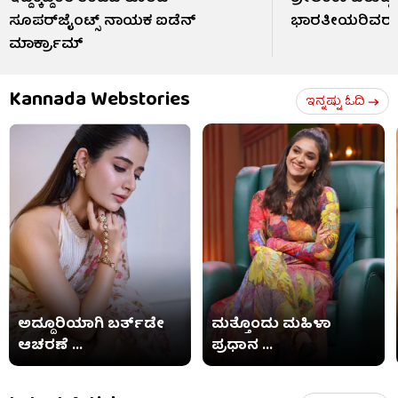
ಸೂಪರ್‌ಜೈಂಟ್ಸ್ ನಾಯಕ ಐಡೆನ್
ಭಾರತೀಯರಿವರು
ಮಾರ್ಕ್ರಾಮ್
Kannada Webstories
ಇನ್ನಷ್ಟು ಓದಿ
ಅದ್ದೂರಿಯಾಗಿ ಬರ್ತ್​​ಡೇ
ಮತ್ತೊಂದು ಮಹಿಳಾ
ಆಚರಣೆ ...
ಪ್ರಧಾನ ...