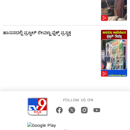
ಹಾಸನದಲ್ಲಿ ಪ್ರಜ್ವಲ್ ರೇವಣ್ಣ ಫ್ಲೆಕ್ಸ್ ಪ್ರತ್ಯಕ್ಷ
FOLLOW US ON