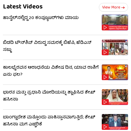
Latest Videos
View More
ಹಾಸ್ಟೆಲ್‌ನಲ್ಲಿದ್ದ 20 ಕಂಪ್ಯೂಟರ್‌ಗಳು ಮಾಯ
ಬಿಡದಿ ಟೌನ್‌ಶಿಪ್ ವಿರುದ್ಧ ಸಮರಕ್ಕೆ ಬಿಜೆಪಿ, ಜೆಡಿಎಸ್
ಸಜ್ಜು
ಕಾಲಭೈರವನ ಆರಾಧನೆಯ ವಿಶೇಷ ದಿನ, ಯಾವ ರಾಶಿಗೆ
ಏನು ಫಲ?
ಭಾರತ ಮತ್ತು ಪ್ರಧಾನಿ ಮೋದಿಯನ್ನು ಶ್ಲಾಘಿಸಿದ ಶೇಖ್
ಹಸೀನಾ
ಬಾಂಗ್ಲಾದೇಶ ಮತ್ತೊಂದು ಪಾಕಿಸ್ತಾನವಾಗುತ್ತಿದೆ; ಶೇಖ್
ಹಸೀನಾ ಮಗ ಎಚ್ಚರಿಕೆ