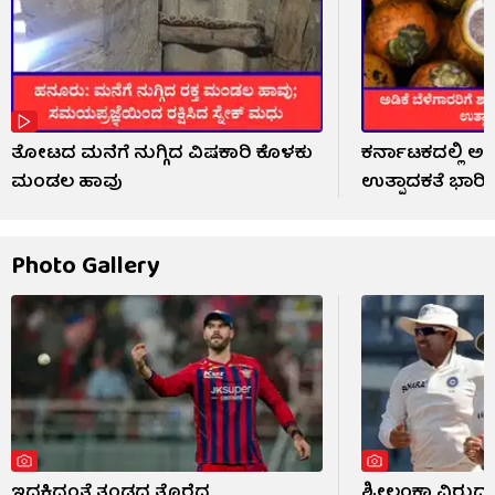
ತೋಟದ ಮನೆಗೆ ನುಗ್ಗಿದ ವಿಷಕಾರಿ ಕೊಳಕು
ಕರ್ನಾಟಕದಲ್ಲಿ ಅಡಿ
ಮಂಡಲ ಹಾವು
ಉತ್ಪಾದಕತೆ ಭಾರ
Photo Gallery
ಇದ್ದಕ್ಕಿದ್ದಂತೆ ತಂಡದ ತೊರೆದ
ಶ್ರೀಲಂಕಾ ವಿರುದ್ಧ