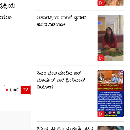
ಕ್ರಿಯೆ
ಾಗಿಯೂ
ಆಹಾರಪ್ರಿಯೆ ರಾಗಿಣಿ ದ್ವಿವೇದಿ
ಹೊಸ ವಿಡಿಯೋ
ಯ
ಸಿಎಂ ಭೇಟಿ ಮಾಡಿದ ಏರ್
ಮಾರ್ಷಲ್ ಎಸ್ ಶ್ರೀನಿವಾಸ್
ನಿಯೋಗ
TV
LIVE
ಕಿವಿ ಚುಚ್ಚಿಸಿಕೊಂಡು ಕುಣಿದಾಡಿದ