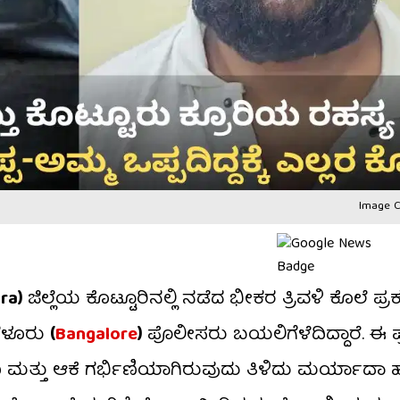
Image C
ara)
ಜಿಲ್ಲೆಯ ಕೊಟ್ಟೂರಿನಲ್ಲಿ ನಡೆದ ಭೀಕರ ತ್ರಿವಳಿ ಕೊಲೆ ಪ
ಂಗಳೂರು
(
Bangalore
)
ಪೊಲೀಸರು ಬಯಲಿಗೆಳೆದಿದ್ದಾರೆ. ಈ ಪ್
ತ್ತು ಆಕೆ ಗರ್ಭಿಣಿಯಾಗಿರುವುದು ತಿಳಿದು ಮರ್ಯಾದಾ ಹತ್