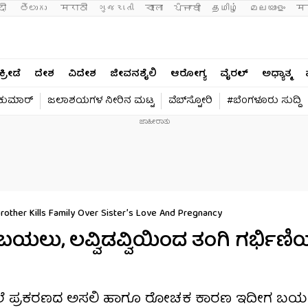
दी 
తెలుగు 
मराठी
ગુજરાતી
বাংলা
ਪੰਜਾਬੀ
தமிழ்
മലയാളം
मन
ಕ್ರೀಡೆ
ದೇಶ
ವಿದೇಶ
ಜೀವನಶೈಲಿ
ಆರೋಗ್ಯ
ವೈರಲ್​
ಅಧ್ಯಾತ್ಮ
ವಕುಮಾರ್​
ಜಲಾಶಯಗಳ ನೀರಿನ ಮಟ್ಟ
ವೆಬ್​ಸ್ಟೋರಿ
#ಬೆಂಗಳೂರು ಸುದ್ದಿ
Brother Kills Family Over Sister’s Love And Pregnancy
ಲು, ಲವ್ವಿಡವ್ವಿಯಿಂದ ತಂಗಿ ಗರ್ಭಿಣಿಯ
ಕೊಲೆ ಪ್ರಕರಣದ ಅಸಲಿ ಹಾಗೂ ರೋಚಕ ಕಾರಣ ಇದೀಗ ಬಯಲ