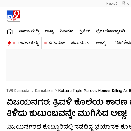
News9
हिन्
ತಾಜಾ ಸುದ್ದಿ
ರಾಜ್ಯ
ಸಿನಿಮಾ
ಕ್ರಿಕೆಟ್​
ಫೋಟೋಗ್ಯಾಲರಿ
ಕಾವೇರಿ ಕಿಚ್ಚು
ವಿಡಿಯೋ
ಹವಾಮಾನ
ಶಾರ್ಟ್ಸ್​
#ಡಿಕೆ ಶಿ
TV9 Kannada
Karnataka
Kotturu Triple Murder: Honour Killing As 
ವಿಜಯನಗರ: ತ್ರಿವಳಿ ಕೊಲೆಯ ಕಾರಣ ಬಯ
ತಿಳಿದು ಕುಟುಂಬವನ್ನೇ ಮುಗಿಸಿದ ಅಣ್ಣ!
ವಿಜಯನಗರದ ಕೊಟ್ಟೂರಿನಲ್ಲಿ ನಡೆದಿದ್ದ ಭಯಾನಕ 