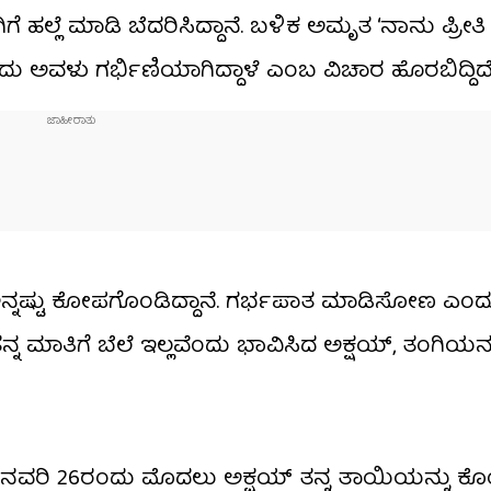
ಹಲ್ಲೆ ಮಾಡಿ ಬೆದರಿಸಿದ್ದಾನೆ. ಬಳಿಕ ಅಮೃತ ‘ನಾನು ಪ್ರೀತಿ
ದು ಅವಳು ಗರ್ಭಿಣಿಯಾಗಿದ್ದಾಳೆ ಎಂಬ ವಿಚಾರ ಹೊರಬಿದ್ದಿದೆ
 ಇನ್ನಷ್ಟು ಕೋಪಗೊಂಡಿದ್ದಾನೆ. ಗರ್ಭಪಾತ ಮಾಡಿಸೋಣ ಎಂದ
ತನ್ನ ಮಾತಿಗೆ ಬೆಲೆ ಇಲ್ಲವೆಂದು ಭಾವಿಸಿದ ಅಕ್ಷಯ್, ತಂಗಿಯನ್
ಜನವರಿ 26ರಂದು ಮೊದಲು ಅಕ್ಷಯ್ ತನ್ನ ತಾಯಿಯನ್ನು ಕೊಂದ