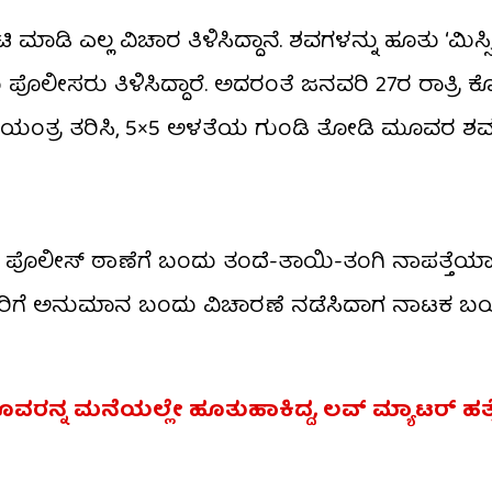
ಾಡಿ ಎಲ್ಲ ವಿಚಾರ ತಿಳಿಸಿದ್ದಾನೆ. ಶವಗಳನ್ನು ಹೂತು ‘ಮಿಸ್
ಸರು ತಿಳಿಸಿದ್ದಾರೆ. ಅದರಂತೆ ಜನವರಿ 27ರ ರಾತ್ರಿ ಕೊಟ
ಲಿಂಗ್ ಯಂತ್ರ ತರಿಸಿ, 5×5 ಅಳತೆಯ ಗುಂಡಿ ತೋಡಿ ಮೂವರ ಶವ
ಲೀಸ್ ಠಾಣೆಗೆ ಬಂದು ತಂದೆ-ತಾಯಿ-ತಂಗಿ ನಾಪತ್ತೆಯಾಗಿ
ಸರಿಗೆ ಅನುಮಾನ ಬಂದು ವಿಚಾರಣೆ ನಡೆಸಿದಾಗ ನಾಟಕ ಬಯಲ
 ಮೂವರನ್ನ ಮನೆಯಲ್ಲೇ ಹೂತುಹಾಕಿದ್ದ, ಲವ್​​ ಮ್ಯಾಟರ್​ ಹತ್ಯ