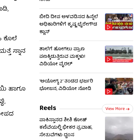
ನೀರು
ಾಡಿ,
ಬೀದಿ ದೀಪ ಅಳವಡಿಸದ ಹಿನ್ನೆಲೆ
ಅಧಿಕಾರಿಗಳಿಗೆ ಕೃಷ್ಣ ಭೈರೇಗೌಡ
ಕ್ಲಾಸ್​​
ಿ ಕೊಲೆ
ಶಾಲೆಗೆ ಹೋಗಲು ಪ್ರಾಣ
್ತೆ ಸ್ನಾನ
ಪಣಕ್ಕಿಡುತ್ತಿರುವ ಮಕ್ಕಳು!
ವಿಡಿಯೋ ವೈರಲ್
‘ಅಯೋಗ್ಯ 2’ ತಂಡದ ಭರ್ಜರಿ
ತಾಯಿ ಹಾಗೂ
ಭೋಜನ, ವಿಡಿಯೋ ನೋಡಿ
),
Reels
View More
ಸಮೀಪದ
ಪಾಕಿಸ್ತಾನದ ಶೀಶಿ ಕೋಹ್
ಕಣಿವೆಯಲ್ಲಿ ಭೀಕರ ಪ್ರವಾಹ,
ಸೇತುವೆಗಳು ಧ್ವಂಸ