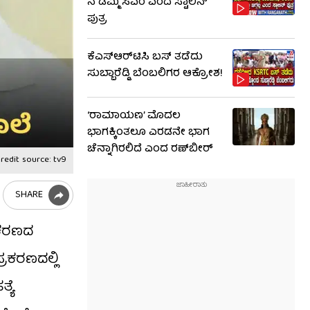
ನ ಡಮ್ಮಿ ಸಿಎಂ ಎಂದ ಸ್ಟಾಲಿನ್
ಪುತ್ರ
ಕೆಎಸ್​ಆರ್​ಟಿಸಿ ಬಸ್​ ತಡೆದು
ಸುಬ್ಬಾರೆಡ್ಡಿ ಬೆಂಬಲಿಗರ ಆಕ್ರೋಶ!
‘ರಾಮಾಯಣ’ ಮೊದಲ
ಭಾಗಕ್ಕಿಂತಲೂ ಎರಡನೇ ಭಾಗ
ಚೆನ್ನಾಗಿರಲಿದೆ ಎಂದ ರಣ್​​ಬೀರ್
redit source: tv9
SHARE
್ರಕರಣದ
ರಕರಣದಲ್ಲಿ
ಯೆ