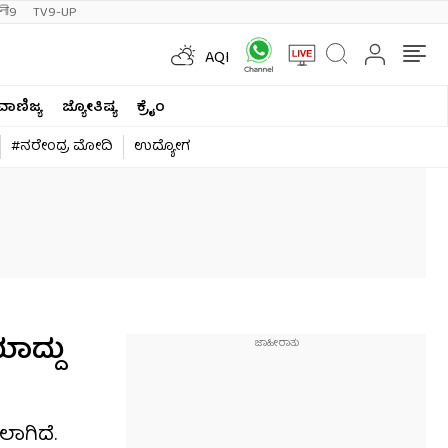
ी9
TV9-UP
AQI
ವಾಣಿಜ್ಯ
ಜ್ಯೋತಿಷ್ಯ
ಕ್ರೈಂ
#ನರೇಂದ್ರ ಮೋದಿ
ಉದ್ಯೋಗ
ಾದ್ದು
ಾಗಿದೆ.