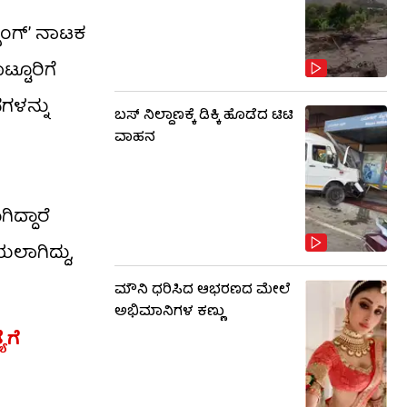
ಸಿಂಗ್’ ನಾಟಕ
್ಟೂರಿಗೆ
ಗಳನ್ನು
ಬಸ್​​ ನಿಲ್ದಾಣಕ್ಕೆ ಡಿಕ್ಕಿ ಹೊಡೆದ ಟಿಟಿ
ವಾಹನ
ದ್ದಾರೆ
ಾಗಿದ್ದು,
ಮೌನಿ ಧರಿಸಿದ ಆಭರಣದ ಮೇಲೆ
ಅಭಿಮಾನಿಗಳ ಕಣ್ಣು
ೆಗೆ