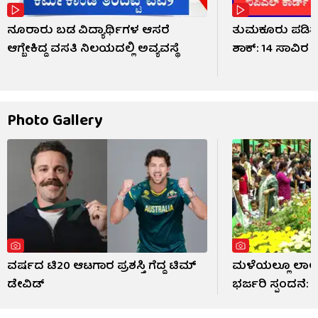
ನೂರಾರು ಬಡ ವಿದ್ಯಾರ್ಥಿಗಳ ಆಸರೆ
ತುಮಕೂರು ಪಡಿತರ
ಆಗ್ಬೇಕಿದ್ದ ವಸತಿ ನಿಲಯದಲ್ಲಿ ಅವ್ಯವಸ್ಥೆ
ಶಾಕ್: 14 ಸಾವಿರ ಬ
Photo Gallery
ವರ್ಷದ ಟಿ20 ಆಟಗಾರ ಪ್ರಶಸ್ತಿ ಗೆದ್ದ ಟಿಮ್
ಮಳೆಯಲ್ಲೂ ಲಾಲ್
ಡೇವಿಡ್
ಭರ್ಜರಿ ಸ್ಪಂದನೆ: