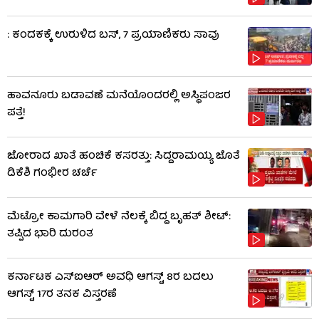
: ಕಂದಕಕ್ಕೆ ಉರುಳಿದ ಬಸ್, 7 ಪ್ರಯಾಣಿಕರು ಸಾವು
ಹಾವನೂರು ಬಡಾವಣೆ ಮನೆಯೊಂದರಲ್ಲಿ ಅಸ್ಥಿಪಂಜರ
ಪತ್ತೆ!
ಜೋರಾದ ಖಾತೆ ಹಂಚಿಕೆ ಕಸರತ್ತು: ಸಿದ್ದರಾಮಯ್ಯ ಜೊತೆ
ಡಿಕೆಶಿ ಗಂಭೀರ ಚರ್ಚೆ
ಮೆಟ್ರೋ ಕಾಮಗಾರಿ ವೇಳೆ ನೆಲಕ್ಕೆ ಬಿದ್ದ ಬೃಹತ್ ಶೀಟ್:
ತಪ್ಪಿದ ಭಾರಿ ದುರಂತ
ಕರ್ನಾಟಕ ಎಸ್‌ಐಆರ್ ಅವಧಿ ಆಗಸ್ಟ್ 8ರ ಬದಲು
ಆಗಸ್ಟ್ 17ರ ತನಕ ವಿಸ್ತರಣೆ