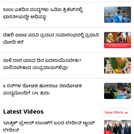
5000 ಏಕದಿನ ಪಂದ್ಯಗಳು: ಒಡಿಐ ಕ್ರಿಕೆಟ್​ನಲ್ಲಿ
ಭಾರತೀಯದ್ದೇ ಅಧಿಪತ್ಯ!
ದೆಹಲಿ ಐಐಟಿ ಪದವಿ ಪ್ರದಾನ ಸಮಾರಂಭದಲ್ಲಿ ಪ್ರಧಾನಿ
ಮೋದಿ ಕರೆ
ತಾಳಿ ದಾರ ಯಾವ ದಿನ ಬದಲಾಯಿಸಬೇಕು?
ಪಾಲಿಸಬೇಕಾದ ಸಂಪ್ರದಾಯಗಳಿವು!
6 ರನ್​ಗಳ ರೋಚಕ ಹೋರಾಟ: ರಣರೋಚಕ
ಪಂದ್ಯದೊಂದಿಗೆ CPL​ ಶುರು
Latest Videos
View More
‘ಟಾಕ್ಸಿಕ್’ ಟ್ರೇಲರ್ ಲಾಂಚ್​ಗೆ ಬಂದ ಲೇಡೀಸ್ ಆ್ಯಂಡ್
ಲೇಡೀಸ್