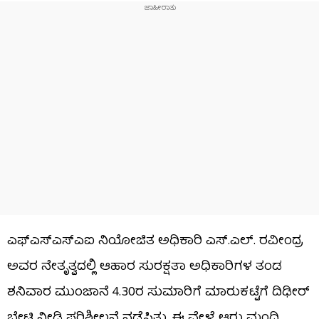
ಎಫ್‌ಎಸ್‌ಎಸ್‌ಎಐ ನಿಯೋಜಿತ ಅಧಿಕಾರಿ ಎಸ್‌.ಎಲ್. ರವೀಂದ್ರ
ಅವರ ನೇತೃತ್ವದಲ್ಲಿ ಆಹಾರ ಸುರಕ್ಷತಾ ಅಧಿಕಾರಿಗಳ ತಂಡ
ಶನಿವಾರ ಮುಂಜಾನೆ 4.30ರ ಸುಮಾರಿಗೆ ಮಾರುಕಟ್ಟೆಗೆ ದಿಢೀರ್
ಭೇಟಿ ನೀಡಿ ಪರಿಶೀಲನೆ ನಡೆಸಿತು. ಈ ವೇಳೆ ಆರು ಮಂದಿ