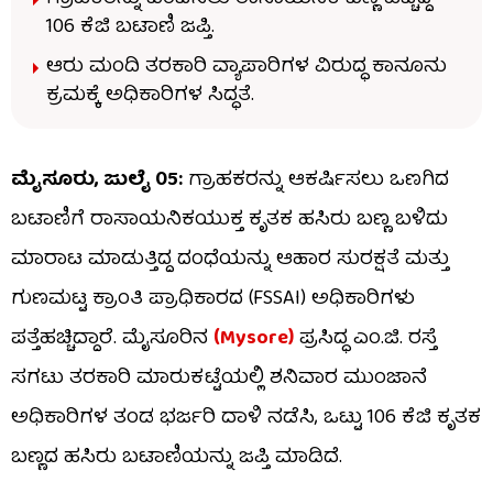
106 ಕೆಜಿ ಬಟಾಣಿ ಜಪ್ತಿ.
ಆರು ಮಂದಿ ತರಕಾರಿ ವ್ಯಾಪಾರಿಗಳ ವಿರುದ್ಧ ಕಾನೂನು
ಕ್ರಮಕ್ಕೆ ಅಧಿಕಾರಿಗಳ ಸಿದ್ಧತೆ.
ಮೈಸೂರು, ಜುಲೈ 05:
ಗ್ರಾಹಕರನ್ನು ಆಕರ್ಷಿಸಲು ಒಣಗಿದ
ಬಟಾಣಿಗೆ ರಾಸಾಯನಿಕಯುಕ್ತ ಕೃತಕ ಹಸಿರು ಬಣ್ಣ ಬಳಿದು
ಮಾರಾಟ ಮಾಡುತ್ತಿದ್ದ ದಂಧೆಯನ್ನು ಆಹಾರ ಸುರಕ್ಷತೆ ಮತ್ತು
ಗುಣಮಟ್ಟ ಕ್ರಾಂತಿ ಪ್ರಾಧಿಕಾರದ (FSSAI) ಅಧಿಕಾರಿಗಳು
ಪತ್ತೆಹಚ್ಚಿದ್ದಾರೆ. ಮೈಸೂರಿನ
(Mysore)
ಪ್ರಸಿದ್ಧ ಎಂ.ಜಿ. ರಸ್ತೆ
ಸಗಟು ತರಕಾರಿ ಮಾರುಕಟ್ಟೆಯಲ್ಲಿ ಶನಿವಾರ ಮುಂಜಾನೆ
ಅಧಿಕಾರಿಗಳ ತಂಡ ಭರ್ಜರಿ ದಾಳಿ ನಡೆಸಿ, ಒಟ್ಟು 106 ಕೆಜಿ ಕೃತಕ
ಬಣ್ಣದ ಹಸಿರು ಬಟಾಣಿಯನ್ನು ಜಪ್ತಿ ಮಾಡಿದೆ.