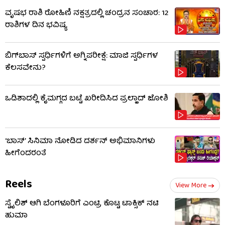
ವೃಷಭ ರಾಶಿ ರೋಹಿಣಿ ನಕ್ಷತ್ರದಲ್ಲಿ ಚಂದ್ರನ ಸಂಚಾರ: 12
ರಾಶಿಗಳ ದಿನ ಭವಿಷ್ಯ
ಬಿಗ್​​ಬಾಸ್​ ಸ್ಪರ್ಧಿಗಳಿಗೆ ಅಗ್ನಿಪರೀಕ್ಷೆ: ಮಾಜಿ ​​ಸ್ಪರ್ಧಿಗಳ
ಕೆಲಸವೇನು?
ಒಡಿಶಾದಲ್ಲಿ ಕೈಮಗ್ಗದ ಬಟ್ಟೆ ಖರೀದಿಸಿದ ಪ್ರಲ್ಹಾದ್ ಜೋಶಿ
‘ಬಾಸ್’ ಸಿನಿಮಾ ನೋಡಿದ ದರ್ಶನ್ ಅಭಿಮಾನಿಗಳು
ಹೀಗೆಂದರಂತೆ
Reels
View More
ಸ್ಟೈಲಿಶ್ ಆಗಿ ಬೆಂಗಳೂರಿಗೆ ಎಂಟ್ರಿ ಕೊಟ್ಟ ಟಾಕ್ಸಿಕ್ ನಟಿ
ಹುಮಾ