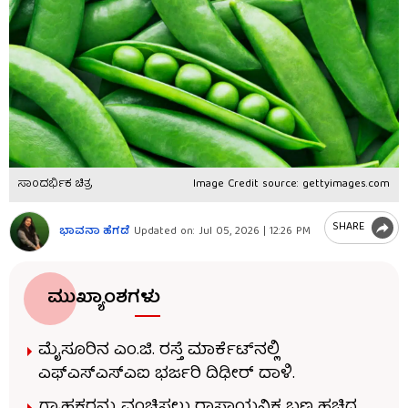
ಸಾಂದರ್ಭಿಕ ಚಿತ್ರ
Image Credit source: gettyimages.com
SHARE
ಭಾವನಾ ಹೆಗಡೆ
Updated on:
Jul 05, 2026 | 12:26 PM
ಮುಖ್ಯಾಂಶಗಳು
ಮೈಸೂರಿನ ಎಂ.ಜಿ. ರಸ್ತೆ ಮಾರ್ಕೆಟ್‌ನಲ್ಲಿ
ಎಫ್‌ಎಸ್‌ಎಸ್‌ಎಐ ಭರ್ಜರಿ ದಿಢೀರ್ ದಾಳಿ.
ಗ್ರಾಹಕರನ್ನು ವಂಚಿಸಲು ರಾಸಾಯನಿಕ ಬಣ್ಣ ಹಚ್ಚಿದ್ದ