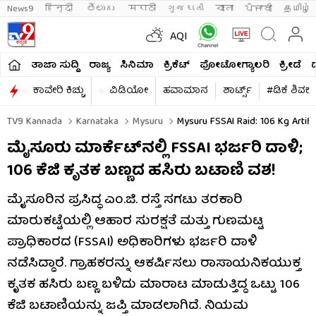
News9
हिन्दी 
తెలుగు 
मराठी
ગુજરાતી
বাংলা
ਪੰਜਾਬੀ
தமிழ்
AQI
ತಾಜಾ ಸುದ್ದಿ
ರಾಜ್ಯ
ಸಿನಿಮಾ
ಕ್ರಿಕೆಟ್​
ಫೋಟೋಗ್ಯಾಲರಿ
ಕ್ರೀಡೆ
ಕಾವೇರಿ ಕಿಚ್ಚು
ವಿಡಿಯೋ
ಹವಾಮಾನ
ಶಾರ್ಟ್ಸ್​
#ಡಿಕೆ ಶಿವಕ
TV9 Kannada
Karnataka
Mysuru
Mysuru FSSAI Raid: 106 Kg Artif
ಮೈಸೂರು ಮಾರ್ಕೆಟ್‌ನಲ್ಲಿ FSSAI ಭರ್ಜರಿ ದಾಳಿ;
106 ಕೆಜಿ ಕೃತಕ ಬಣ್ಣದ ಹಸಿರು ಬಟಾಣಿ ವಶ!
ಮೈಸೂರಿನ ಪ್ರಸಿದ್ಧ ಎಂ.ಜಿ. ರಸ್ತೆ ಸಗಟು ತರಕಾರಿ
ಮಾರುಕಟ್ಟೆಯಲ್ಲಿ ಆಹಾರ ಸುರಕ್ಷತೆ ಮತ್ತು ಗುಣಮಟ್ಟ
ಪ್ರಾಧಿಕಾರದ (FSSAI) ಅಧಿಕಾರಿಗಳು ಭರ್ಜರಿ ದಾಳಿ
ನಡೆಸಿದ್ದಾರೆ. ಗ್ರಾಹಕರನ್ನು ಆಕರ್ಷಿಸಲು ರಾಸಾಯನಿಕಯುಕ್ತ
ಕೃತಕ ಹಸಿರು ಬಣ್ಣ ಬಳಿದು ಮಾರಾಟ ಮಾಡುತ್ತಿದ್ದ ಒಟ್ಟು 106
ಕೆಜಿ ಬಟಾಣಿಯನ್ನು ಜಪ್ತಿ ಮಾಡಲಾಗಿದೆ. ನಿಯಮ