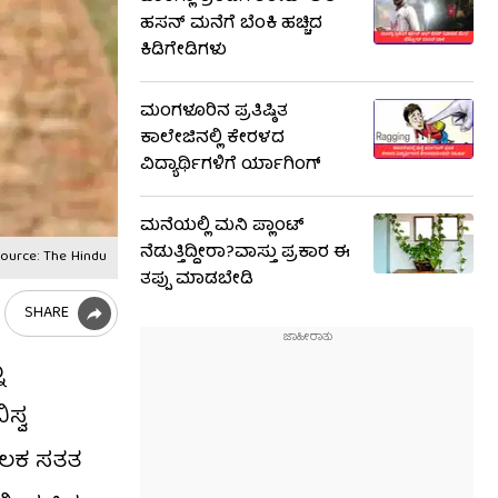
ಹಸನ್ ಮನೆಗೆ ಬೆಂಕಿ ಹಚ್ಚಿದ
ಕಿಡಿಗೇಡಿಗಳು
ಮಂಗಳೂರಿನ ಪ್ರತಿಷ್ಠಿತ
ಕಾಲೇಜಿನಲ್ಲಿ ಕೇರಳದ
ವಿದ್ಯಾರ್ಥಿಗಳಿಗೆ ರ್ಯಾಗಿಂಗ್
ಮನೆಯಲ್ಲಿ ಮನಿ ಪ್ಲಾಂಟ್
ನೆಡುತ್ತಿದ್ದೀರಾ?ವಾಸ್ತು ಪ್ರಕಾರ ಈ
ource: The Hindu
ತಪ್ಪು ಮಾಡಬೇಡಿ
SHARE
ು
ಸ್ವ
ಮೂಲಕ ಸತತ