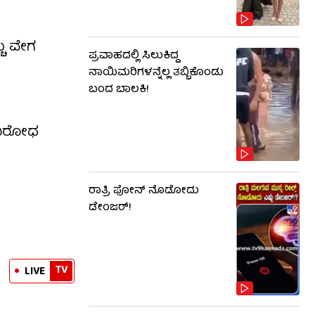
್ಚು ವೇಗ
ಪ್ರವಾಹದಲ್ಲಿ ಸಿಲುಕಿದ್ದ
ನಾಯಿಮರಿಗಳನ್ನೆಲ್ಲ ತಬ್ಬಿಕೊಂಡು
ಬಂದ ಬಾಲಕಿ!
 ವಿರೋಧ
ರಾತ್ರಿ ಫೋನ್​​ ನೊಡೋದು
ಡೇಂಜರ್!
TV
LIVE