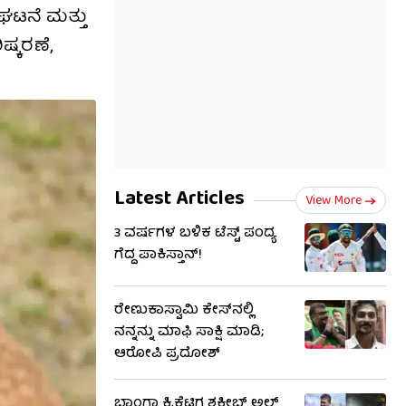
ಘಟನೆ ಮತ್ತು
ಷ್ಕರಣೆ,
Latest Articles
View More
3 ವರ್ಷಗಳ ಬಳಿಕ ಟೆಸ್ಟ್ ಪಂದ್ಯ
ಗೆದ್ದ ಪಾಕಿಸ್ತಾನ್!
ರೇಣುಕಾಸ್ವಾಮಿ ಕೇಸ್​​ನಲ್ಲಿ
ನನ್ನನ್ನು ಮಾಫಿ ಸಾಕ್ಷಿ ಮಾಡಿ;
ಆರೋಪಿ ಪ್ರದೋಶ್
ಬಾಂಗ್ಲಾ ಕ್ರಿಕೆಟಿಗ ಶಕೀಬ್ ಅಲ್