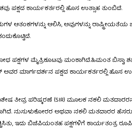
ು ಪಕ್ಷದ ಕಾರ್ಯಕರ್ತರಲ್ಲಿ ಹೊಸ ಉತ್ಸಾಹ ತುಂಬಿದೆ.
ಆತಂಕಗಳನ್ನು ಆಲಿಸಿ, ಅವುಗಳನ್ನು ರಾಷ್ಟ್ರೀಯತೆಯ ಚೌಕಟ
ಂದುಕೊಟ್ಟಿದೆ.
ಧ ಪಕ್ಷಗಳ ಮೈತ್ರಿಕೂಟವು ಮಂಕಾಗಿದೆ.ಹಿಮಂತ ಬಿಸ್ವಾ 
್ ಅವರ ಮಾರ್ಗದರ್ಶನ ಪಕ್ಷದ ಕಾರ್ಯಕರ್ತರಲ್ಲಿ ಹೊಸ ಉತ
ೇಷ ತೀವ್ರ ಪರಿಷ್ಕರಣೆ (SIR) ಮೂಲಕ ನಕಲಿ ಮತದಾರರನ್
ಾರಿಯಾಗಿದೆ. ನುಸುಳುಕೋರರ ಅಥವಾ ನಕಲಿ ಮತದಾರರ ಹೆಸರು
ೆಚ್ಚಿಸಿತು, ಇದು ಬಿಜೆಪಿಯಂತಹ ಪಕ್ಷಗಳಿಗೆ ಕಾರ್ಯತಂತ್ರ ರೂ