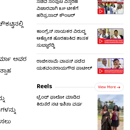
ಸಚಿವ ಸಂಪುಟ ವಿಸ್ತರಣೆ
ವಿಚಾರವಾಗಿ BJP ಟೀಕೆಗೆ
ಹರಿಪ್ರಸಾದ್ ಕೌಂಟರ್​​
್ಟಿನಲ್ಲಿ
ಕಾಂಗ್ರೆಸ್ ನಾಯಕರ ವಿರುದ್ಧ
ಆಕ್ರೋಶ ಹೊರಹಾಕಿದ ಶಾಸಕ
ಸುಬ್ಬಾರೆಡ್ಡಿ
ಶರ್ಮಾ ಅವರ
ರಾಜೀನಾಮೆ ವಾಪಸ್ ಪಡೆದ
ಯಶವಂತರಾಯಗೌಡ ಪಾಟೀಲ್
್ಸಾಹ
Reels
View More
ನು
ಟ್ರೆಂಡ್​​ ಫಾಲೋ ಮಾಡಿದ
ಕಿರುತೆರೆ ನಟಿ ಇಶಿತಾ ವರ್ಷ
ಗಳನ್ನು
ಪಿಸಲು