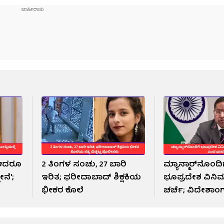
, ಆದರೂ
2 ತಿಂಗಳ ಸಂಚು, 27 ಬಾರಿ
ಮ್ಯಾನ್ಮಾರ್‌ನೊಂದ
ೇನೆ';
ಇರಿತ; ಫರೀದಾಬಾದ್ ಶಿಕ್ಷಕಿಯ
ಭೂಪ್ರದೇಶ ವಿ
ಭೀಕರ ಕೊಲೆ
ಚರ್ಚೆ; ವಿದೇಶಾಂ
ಸಚಿವಾಲಯ