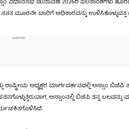
್ಸಾಂ ವಿಧಾನಸಭೆ ಚುನಾವಣೆ 2026ರ ಫಲಿತಾಂಶಗಳು ಹೊರಬೀಳು
ಜೆಪಿ ಸತತ ಮೂರನೇ ಬಾರಿಗೆ ಅಧಿಕಾರವನ್ನು ಉಳಿಸಿಕೊಳ್ಳುವತ್
 ರಾಷ್ಟ್ರೀಯ ಅಧ್ಯಕ್ಷರ ಮಾರ್ಗದರ್ಶನದಲ್ಲಿ ಅಸ್ಸಾಂ ಬಿಜೆಪ
ನಗೊಳ್ಳುತ್ತಿರುವಾಗ, ಅಸ್ಸಾಂನಲ್ಲಿ ಬಿಜೆಪಿ ತನ್ನ ಬಲವನ್ನು ಮತ
ರ್ಯಚಕಿತಗೊಳಿಸಿದೆ.