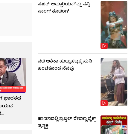
ಸಖತ್ ಅದ್ದೂರಿಯಾಗಿತ್ತು ಸನ್ನಿ
ಸಾಂಗ್ ಶೂಟಿಂಗ್
ನಟಿ ಆಶಿಕಾ ಹುಟ್ಟುಹಬ್ಬಕ್ಕೆ ಸುನಿ
ಹಂಚಿಕೊಂಡ ನೆನಪು
ಿಗೆ ಭಾರತದ
ನಿಮಯದ
ಗ
ಹಾಸನದಲ್ಲಿ ಪ್ರಜ್ವಲ್ ರೇವಣ್ಣ ಫ್ಲೆಕ್ಸ್
ಪ್ರತ್ಯಕ್ಷ