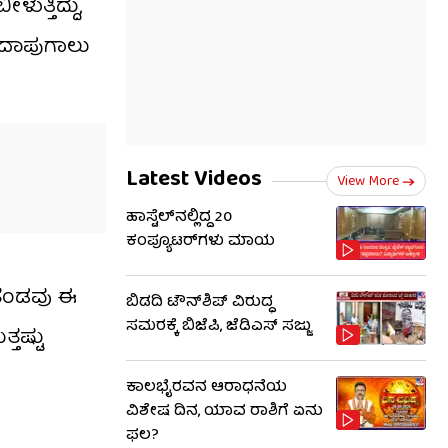
ತ್ತಿದ್ದು,
ತ ದಾಪುಗಾಲು
Latest Videos
View More
ಹಾಸ್ಟೆಲ್‌ನಲ್ಲಿದ್ದ 20
ಕಂಪ್ಯೂಟರ್‌ಗಳು ಮಾಯ
ಿ ತಂಡವು ಈ
ಬಿಡದಿ ಟೌನ್‌ಶಿಪ್ ವಿರುದ್ಧ
ಸಮರಕ್ಕೆ ಬಿಜೆಪಿ, ಜೆಡಿಎಸ್ ಸಜ್ಜು
್ತಷ್ಟು
ಕಾಲಭೈರವನ ಆರಾಧನೆಯ
ವಿಶೇಷ ದಿನ, ಯಾವ ರಾಶಿಗೆ ಏನು
ಫಲ?