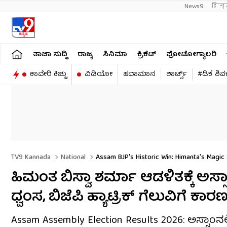
News9
हिन्
ತಾಜಾ ಸುದ್ದಿ
ರಾಜ್ಯ
ಸಿನಿಮಾ
ಕ್ರಿಕೆಟ್​
ಫೋಟೋಗ್ಯಾಲರಿ
ಕಾವೇರಿ ಕಿಚ್ಚು
ವಿಡಿಯೋ
ಹವಾಮಾನ
ಶಾರ್ಟ್ಸ್​
#ಡಿಕೆ ಶಿ
TV9 Kannada
National
Assam BJP's Historic Win: Himanta's Magic
ಹಿಮಂತ ಬಿಸ್ವಾ ಶರ್ಮಾ ಆಡಳಿತಕ್ಕೆ 
ಧ್ವಂಸ, ಬಿಜೆಪಿ ಹ್ಯಾಟ್ರಿಕ್ ಗೆಲುವಿಗೆ ಕ
Assam Assembly Election Results 2026: ಅಸ್ಸಾಂನ