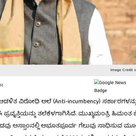
Image Credit s
PM
ಡಳಿತ ವಿರೋಧಿ ಅಲೆ (Anti-incumbency) ಸರ್ಕಾರಗಳನ್ನ
 ಪ್ರವೃತ್ತಿಯನ್ನು ತಲೆಕೆಳಗಾಗಿಸಿದೆ. ಮುಖ್ಯಮಂತ್ರಿ ಹಿಮಂತ ಬಿ
ಂಡವು ಅಸ್ಸಾಂನಲ್ಲಿ ಅಭೂತಪೂರ್ವ ಗೆಲುವು ಸಾಧಿಸುವ 