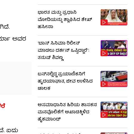
ಭಾರತ ಮತ್ತು ಪ್ರಧಾನಿ
ಮೋದಿಯನ್ನು ಶ್ಲಾಘಿಸಿದ ಶೇಖ್
ಿದೆ.
ಹಸೀನಾ
 ಶರ್ಮಾ ಅವರ
‘ಬಾಸ್ ಸಿನಿಮಾ ರಿಲೀಸ್
ಮಾಡಲು ದರ್ಶನ್ ಒಪ್ಪಿದ್ದಾರೆ’:
ತನುಷ್ ಶಿವಣ್ಣ
ಬಸ್‌ನಲ್ಲಿದ್ದ ಪ್ರಯಾಣಿಕನಿಗೆ
ಹೃದಯಾಘಾತ, ಜೀವ ಉಳಿಸಿದ
ಚಾಲಕ
ಅಸಮಾಧಾನಿತ ಹಿರಿಯ ಶಾಸಕನ
ರೆ
ಮನವೊಲಿಕೆಗೆ ಅಖಾಡಕ್ಕಿಳಿದ
ಹೈಕಮಾಂಡ್
ದೆ. ಐದು