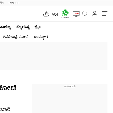
ी9
TV9-UP
AQI
ವಾಣಿಜ್ಯ
ಜ್ಯೋತಿಷ್ಯ
ಕ್ರೈಂ
#ನರೇಂದ್ರ ಮೋದಿ
ಉದ್ಯೋಗ
 ಕೋಟೆ
 ಬಾರಿ