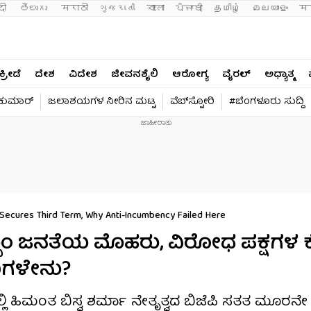
दी 
తెలుగు 
मराठी
ગુજરાતી
বাংলা
ਪੰਜਾਬੀ
தமிழ்
മലയാളം
मन
ಕ್ರೀಡೆ
ದೇಶ
ವಿದೇಶ
ಜೀವನಶೈಲಿ
ಆರೋಗ್ಯ
ವೈರಲ್​
ಅಧ್ಯಾತ್ಮ
ವಕುಮಾರ್​
ಜಲಾಶಯಗಳ ನೀರಿನ ಮಟ್ಟ
ವೆಬ್​ಸ್ಟೋರಿ
#ಬೆಂಗಳೂರು ಸುದ್ದಿ
 Secures Third Term, Why Anti-Incumbency Failed Here
ಅಸ್ಸಾಂ ಜನತೆಯ ಮೊಹರು, ವಿರೋಧ ಪಕ್ಷಗಳ
ಾರಣಗಳೇನು?
ಲ್ಲಿ ಹಿಮಂತ ಬಿಸ್ವ ಶರ್ಮಾ ನೇತೃತ್ವದ ಬಿಜೆಪಿ ಸತತ ಮೂರನೇ