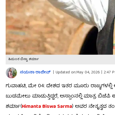
ಹಿಮಂತ ಬಿಸ್ವಾ ಶರ್ಮಾ
ನಯನಾ ರಾಜೀವ್
|
Updated on:
May 04, 2026 | 2:47 
ಗುವಾಹಟಿ, ಮೇ 04: ದೇಶದ ಇತರ ಮೂರು ರಾಜ್ಯಗಳಲ್ಲಿ ಆ
ಬುಡಮೇಲು ಮಾಡುತ್ತಿದ್ದರೆ, ಅಸ್ಸಾಂನಲ್ಲಿ ಮಾತ್ರ ಬಿಜೆಪಿ ಈ
ಶರ್ಮಾ(
Himanta Biswa Sarma
) ಅವರ ನೇತೃತ್ವದ ತ