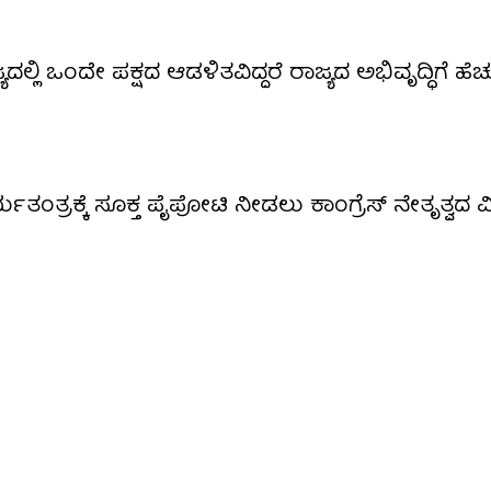
್ಯದಲ್ಲಿ ಒಂದೇ ಪಕ್ಷದ ಆಡಳಿತವಿದ್ದರೆ ರಾಜ್ಯದ ಅಭಿವೃದ್ಧಿಗೆ ಹೆಚ
ತಂತ್ರಕ್ಕೆ ಸೂಕ್ತ ಪೈಪೋಟಿ ನೀಡಲು ಕಾಂಗ್ರೆಸ್ ನೇತೃತ್ವದ