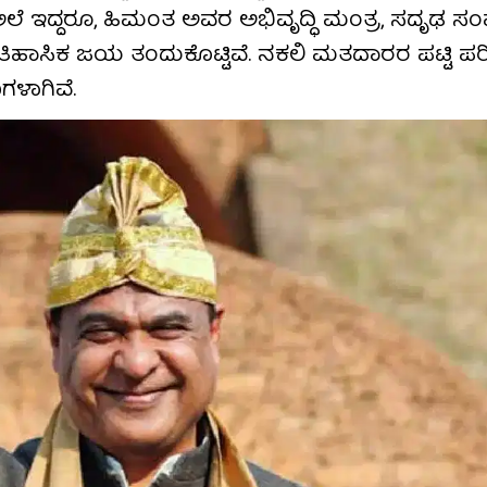
 ಅಲೆ ಇದ್ದರೂ, ಹಿಮಂತ ಅವರ ಅಭಿವೃದ್ಧಿ ಮಂತ್ರ, ಸದೃಢ ಸಂ
ತಿಹಾಸಿಕ ಜಯ ತಂದುಕೊಟ್ಟಿವೆ. ನಕಲಿ ಮತದಾರರ ಪಟ್ಟಿ ಪರಿ
ಗಳಾಗಿವೆ.