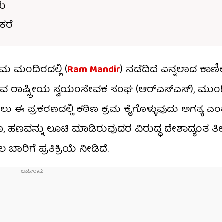
ಯೆ
ಕರೆ
ಮ ಮಂದಿರದಲ್ಲಿ (
Ram Mandir
) ನಡೆದಿದೆ ಎನ್ನಲಾದ ಕಾಣ
ಿರುವ ರಾಷ್ಟ್ರೀಯ ಸ್ವಯಂಸೇವಕ ಸಂಘ (ಆರ್‌ಎಸ್‌ಎಸ್), ಮುಂ
 ಪ್ರಕರಣದಲ್ಲಿ ಕಠಿಣ ಕ್ರಮ ಕೈಗೊಳ್ಳುವುದು ಅಗತ್ಯ ಎಂದ
ಣ, ಹಣವನ್ನು ಲೂಟಿ ಮಾಡಿರುವುದರ ವಿರುದ್ಧ ದೇಶಾದ್ಯಂತ ತೀ
ಲ ಬಾರಿಗೆ ಪ್ರತಿಕ್ರಿಯೆ ನೀಡಿದೆ.