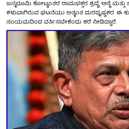
ಜನ್ಮಭೂಮಿ ಕೋಟ್ಯಂತರ ರಾಮಭಕ್ತರ ಶ್ರದ್ಧೆ, ಆಸ್ಥೆ ಮತ್
ಕಳುವಾಗಿರುವ ಘಟನೆಯು ಅತ್ಯಂತ ದುರದೃಷ್ಟಕರ. ಈ ಕುರ
ಸಂಯಮದಿಂದ ವರ್ತಿಸಬೇಕೆಂದು ಕರೆ ನೀಡಿದ್ದಾರೆ.