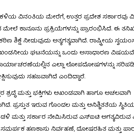
ಂತ ಕಳಕಳಿಯ ವಿನಂತಿಯ ಮೇರೆಗೆ, ಉತ್ತರ ಪ್ರದೇಶ ಸರ್ಕಾರವು 
 ಮೇಲೆ ಕಾನೂನು ಪ್ರಕ್ರಿಯೆಗಳನ್ನು ಪ್ರಾರಂಭಿಸಿದೆ. ಈ ತ
ಣ ಶಿಕ್ಷೆ ನೀಡುವುದು ಅತ್ಯಗತ್ಯವಾಗಿದೆ. ರಾಷ್ಟ್ರೀಯ ಸ್
ತ್ಯಂತ ಖಂಡನೀಯ ಘಟನೆಯನ್ನು ಒಂದು ಅಸಾಧಾರಣ ವಿಷಯವ
ಕಾರ್ಯಾಚರಣೆಯಲ್ಲಿನ ಎಲ್ಲಾ ಲೋಪದೋಷಗಳನ್ನು ಸರಿಪಡ
್ಷಿಸುವುದು ಸಹಜವಾಗಿದೆ ಎಂದಿದ್ದಾರೆ.
್ರದ್ಧೆ ಮತ್ತು ಭಕ್ತಿಗಳು ಅಖಂಡವಾಗಿ ಹಾಗೂ ಅಚಲವಾಗಿ
 ಪ್ರಸ್ತುತ ಇರುವ ಗೊಂದಲ ಮತ್ತು ಅನಿಶ್ಚಿತತೆಯ ಸ್ಥಿತಿ
ಂಡಳಿ ಮತ್ತು ಸರ್ಕಾರ ನೇಮಿಸಿರುವ ಎಸ್‌ಐಟಿ ಅಗತ್ಯವಿರುವ ಎ
್ತೇವೆ. ಸಮರ್ಪಕ ಹಣಕಾಸು ನಿರ್ವಹಣೆ, ದೋಷರಹಿತ ಮತ್ತು ಪಾ