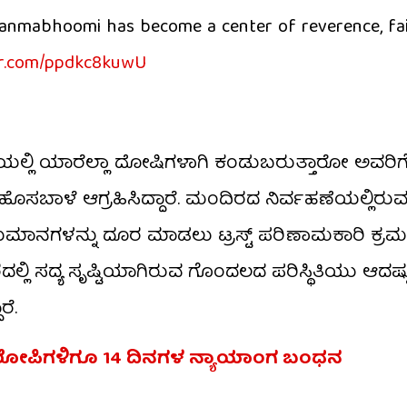
Janmabhoomi has become a center of reverence, fai
ter.com/ppdkc8kuwU
ಲ್ಲಿ ಯಾರೆಲ್ಲಾ ದೋಷಿಗಳಾಗಿ ಕಂಡುಬರುತ್ತಾರೋ ಅವರಿಗ
ೊಸಬಾಳೆ ಆಗ್ರಹಿಸಿದ್ದಾರೆ. ಮಂದಿರದ ನಿರ್ವಹಣೆಯಲ್ಲಿರುವ
ನುಮಾನಗಳನ್ನು ದೂರ ಮಾಡಲು ಟ್ರಸ್ಟ್ ಪರಿಣಾಮಕಾರಿ ಕ್ರಮ
ಿ ಸದ್ಯ ಸೃಷ್ಟಿಯಾಗಿರುವ ಗೊಂದಲದ ಪರಿಸ್ಥಿತಿಯು ಆದಷ್
ರೆ.
ರೋಪಿಗಳಿಗೂ 14 ದಿನಗಳ ನ್ಯಾಯಾಂಗ ಬಂಧನ