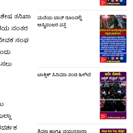
ವಿಶೇಷ ತನಿಖಾ
ಮನೆಯ ಬಾತ್ ರೂಂನಲ್ಲಿ
ಅಸ್ಥಿಪಂಜರ ಪತ್ತೆ
ನಿಖೆಯ ನಂತರ
ವಯಂಸೇವಕ ಸಂಘ
ೆಂದು
ಿಸಲು
ಟಾಕ್ಸಿಕ್​​​ ಸಿನಿಮಾ ತಂಡ ಹೀಗಿದೆ
ಯು
ಲ್ಲಾ
ರದರ್ಶಕ
ಶಿವಣ್ಣ ಹಾಗೂ ನಯನತಾರಾ