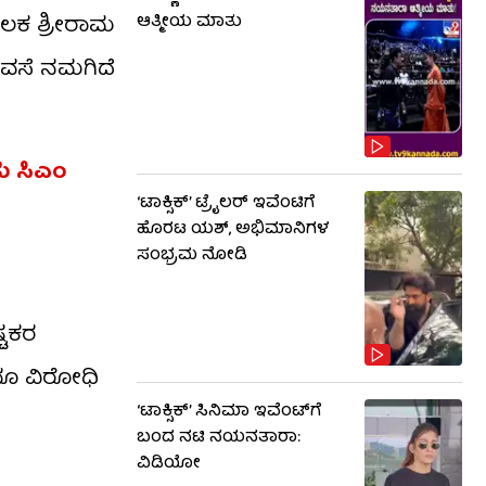
ೂಲಕ ಶ್ರೀರಾಮ
ಆತ್ಮೀಯ ಮಾತು
ಭರವಸೆ ನಮಗಿದೆ
ು ಸಿಎಂ
‘ಟಾಕ್ಸಿಕ್’ ಟ್ರೈಲರ್ ಇವೆಂಟಿಗೆ
ಹೊರಟ ಯಶ್, ಅಭಿಮಾನಿಗಳ
ಸಂಭ್ರಮ ನೋಡಿ
್ಟಕರ
ದೂ ವಿರೋಧಿ
‘ಟಾಕ್ಸಿಕ್’ ಸಿನಿಮಾ ಇವೆಂಟ್​​ಗೆ
ಬಂದ ನಟಿ ನಯನತಾರಾ:
ವಿಡಿಯೋ