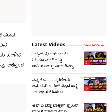
ಿಕೆ ಹಣದ
Latest Videos
ದಿನ
View More
ು ಹೇಳಿದೆ.
ಟಾಕ್ಸಿಕ್ ಟ್ರೇಲರ್​: ‘ನಾನೇ
ಸಿನಿಮಾ ಮಾಡಿದಷ್ಟು
ವ್ರ ಆಕ್ರೋಶ
ಖುಷಿಯಾಯ್ತು’ ಎಂದ ಶಿವಣ್ಣ
‘ನನ್ನ ಜೀವನದ ಸ್ಮರಣೀಯ
ಅನುಭವ’: ಟಾಕ್ಸಿಕ್ ಚಿತ್ರದ ಬಗ್ಗೆ
ನಟ ಅಕ್ಷಯ್ ಓಬೆರಾ
‘ಆಲ್​ ದಿ ಬೆಸ್ಟ್​ ಟಾಕ್ಸಿಕ್’: ಟ್ರೈಲರ್​