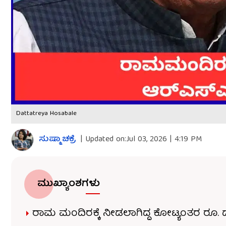
Dattatreya Hosabale
ಸುಷ್ಮಾ ಚಕ್ರೆ
|
Updated on:
Jul 03, 2026 | 4:19 PM
ಮುಖ್ಯಾಂಶಗಳು
ರಾಮ ಮಂದಿರಕ್ಕೆ ನೀಡಲಾಗಿದ್ದ ಕೋಟ್ಯಂತರ ರೂ. ದ