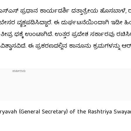
ಸ್​ಎಸ್​ ಪ್ರಧಾನ ಕಾರ್ಯದರ್ಶಿ ದತ್ತಾತ್ರೇಯ ಹೊಸಬಾಳೆ,
ಸರ ವ್ಯಕ್ತಪಡಿಸಿದ್ದಾರೆ. ಈ ದುರ್ಘಟನೆಯಿಂದಾಗಿ ಇಡೀ
ತೀವ್ರ ಧಕ್ಕೆ ಉಂಟಾಗಿದೆ. ಉತ್ತರ ಪ್ರದೇಶ ಸರ್ಕಾರವು ರಚಿ
ವ ವಿಶ್ವಾಸವಿದೆ. ಈ ಪ್ರಕರಣದಲ್ಲಿನ ಕಾನೂನು ಕ್ರಮಗಳನ್ನು ಆರ
aryavah (General Secretary) of the Rashtriya Sway