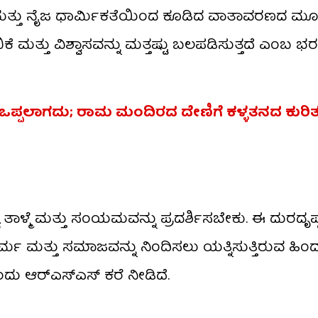
ಧತೆ ಮತ್ತು ನೈಜ ಧಾರ್ಮಿಕತೆಯಿಂದ ಕೂಡಿದ ವಾತಾವರಣದ ಮ
ಿಕೆ ಮತ್ತು ವಿಶ್ವಾಸವನ್ನು ಮತ್ತಷ್ಟು ಬಲಪಡಿಸುತ್ತದೆ ಎಂಬ 
ಒಪ್ಪಲಾಗದು; ರಾಮ ಮಂದಿರದ ದೇಣಿಗೆ ಕಳ್ಳತನದ ಕುರಿತ
ಳ್ಮೆ ಮತ್ತು ಸಂಯಮವನ್ನು ಪ್ರದರ್ಶಿಸಬೇಕು. ಈ ದುರದೃಷ
ಮತ್ತು ಸಮಾಜವನ್ನು ನಿಂದಿಸಲು ಯತ್ನಿಸುತ್ತಿರುವ ಹಿಂ
ಂದು ಆರ್​ಎಸ್​ಎಸ್​ ಕರೆ ನೀಡಿದೆ.