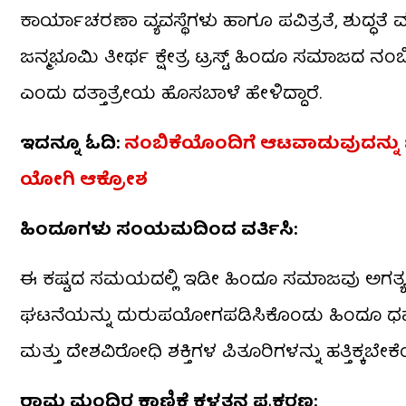
ಕಾರ್ಯಾಚರಣಾ ವ್ಯವಸ್ಥೆಗಳು ಹಾಗೂ ಪವಿತ್ರತೆ, ಶುದ್
ಜನ್ಮಭೂಮಿ ತೀರ್ಥ ಕ್ಷೇತ್ರ ಟ್ರಸ್ಟ್ ಹಿಂದೂ ಸಮಾಜದ ನಂಬ
ಎಂದು ದತ್ತಾತ್ರೇಯ ಹೊಸಬಾಳೆ ಹೇಳಿದ್ದಾರೆ.
ಇದನ್ನೂ ಓದಿ:
ನಂಬಿಕೆಯೊಂದಿಗೆ ಆಟವಾಡುವುದನ್ನು 
ಯೋಗಿ ಆಕ್ರೋಶ
ಹಿಂದೂಗಳು ಸಂಯಮದಿಂದ ವರ್ತಿಸಿ:
ಈ ಕಷ್ಟದ ಸಮಯದಲ್ಲಿ ಇಡೀ ಹಿಂದೂ ಸಮಾಜವು ಅಗತ್ಯ ತಾ
ಘಟನೆಯನ್ನು ದುರುಪಯೋಗಪಡಿಸಿಕೊಂಡು ಹಿಂದೂ ಧರ್ಮ 
ಮತ್ತು ದೇಶವಿರೋಧಿ ಶಕ್ತಿಗಳ ಪಿತೂರಿಗಳನ್ನು ಹತ್ತಿಕ್ಕಬೇಕೆ
ರಾಮ ಮಂದಿರ ಕಾಣಿಕೆ ಕಳ್ಳತನ ಪ್ರಕರಣ: