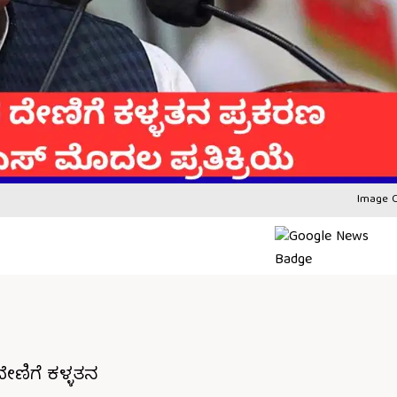
Image C
ೇಣಿಗೆ ಕಳ್ಳತನ