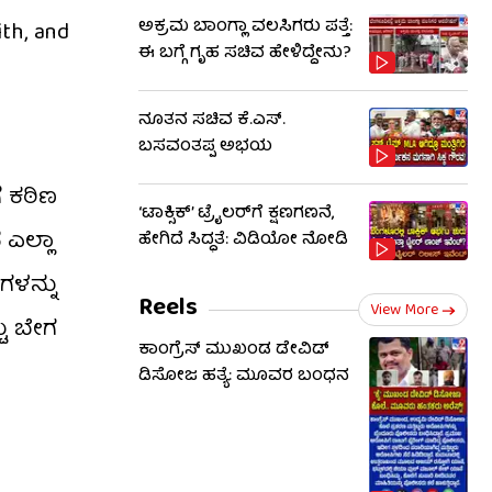
ಅಕ್ರಮ ಬಾಂಗ್ಲಾ ವಲಸಿಗರು ಪತ್ತೆ:
th, and
ಈ ಬಗ್ಗೆ ಗೃಹ ಸಚಿವ ಹೇಳಿದ್ದೇನು?
ನೂತನ ಸಚಿವ ಕೆ.ಎಸ್.
ಬಸವಂತಪ್ಪ ಅಭಯ
ೆ ಕಠಿಣ
‘ಟಾಕ್ಸಿಕ್’ ಟ್ರೈಲರ್​​ಗೆ ಕ್ಷಣಗಣನೆ,
 ಎಲ್ಲಾ
ಹೇಗಿದೆ ಸಿದ್ಧತೆ: ವಿಡಿಯೋ ನೋಡಿ
ಗಳನ್ನು
Reels
View More
ಟು ಬೇಗ
ಕಾಂಗ್ರೆಸ್ ಮುಖಂಡ ಡೇವಿಡ್
ಡಿಸೋಜ ಹತ್ಯೆ: ಮೂವರ ಬಂಧನ