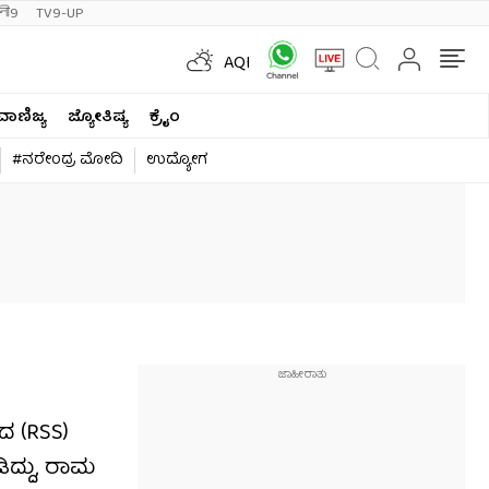
ी9
TV9-UP
AQI
ವಾಣಿಜ್ಯ
ಜ್ಯೋತಿಷ್ಯ
ಕ್ರೈಂ
#ನರೇಂದ್ರ ಮೋದಿ
ಉದ್ಯೋಗ
ದ (RSS)
ಿದ್ದು, ರಾಮ