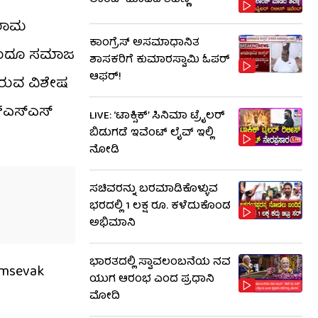
ಲಾಂಚ್ ಮಾಡಿದ ಶಿವಣ್ಣ
 ರಾಮ
ಕಾಂಗ್ರೆಸ್ ಅಸಮಾಧಾನಿತ
 ಹಿಂದೂ ಸಮಾಜ
ಶಾಸಕರಿಗೆ ಕುಮಾರಸ್ವಾಮಿ ಓಪರ್
ಆಫರ್!
ಸಿರುವ ವಿಶೇಷ
್‌ಎಸ್‌ಎಸ್
LIVE: ‘ಟಾಕ್ಸಿಕ್’ ಸಿನಿಮಾ ಟ್ರೈಲರ್
ಬಿಡುಗಡೆ ಇವೆಂಟ್ ಲೈವ್ ಇಲ್ಲಿ
ನೋಡಿ
ಸಚಿವರನ್ನು ಬರಮಾಡಿಕೊಳ್ಳುವ
ಭರದಲ್ಲಿ 1 ಲಕ್ಷ ರೂ. ಕಳೆದುಕೊಂಡ
ಅಭಿಮಾನಿ
ಭಾರತದಲ್ಲಿ ಸ್ವಾವಲಂಬನೆಯ ನವ
amsevak
ಯುಗ ಆರಂಭ ಎಂದ ಪ್ರಧಾನಿ
ಮೋದಿ