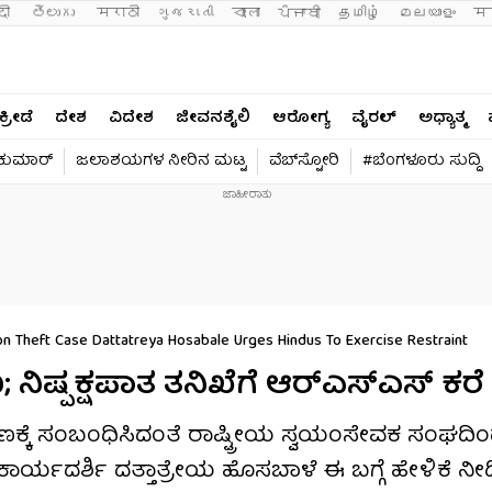
दी 
తెలుగు 
मराठी
ગુજરાતી
বাংলা
ਪੰਜਾਬੀ
தமிழ்
മലയാളം
मन
ಕ್ರೀಡೆ
ದೇಶ
ವಿದೇಶ
ಜೀವನಶೈಲಿ
ಆರೋಗ್ಯ
ವೈರಲ್​
ಅಧ್ಯಾತ್ಮ
ವಕುಮಾರ್​
ಜಲಾಶಯಗಳ ನೀರಿನ ಮಟ್ಟ
ವೆಬ್​ಸ್ಟೋರಿ
#ಬೆಂಗಳೂರು ಸುದ್ದಿ
n Theft Case Dattatreya Hosabale Urges Hindus To Exercise Restraint
ಿಷ್ಪಕ್ಷಪಾತ ತನಿಖೆಗೆ ಆರ್​ಎಸ್​ಎಸ್​ ಕರೆ
್ಕೆ ಸಂಬಂಧಿಸಿದಂತೆ ರಾಷ್ಟ್ರೀಯ ಸ್ವಯಂಸೇವಕ ಸಂಘದಿಂ
ಾನ ಕಾರ್ಯದರ್ಶಿ ದತ್ತಾತ್ರೇಯ ಹೊಸಬಾಳೆ ಈ ಬಗ್ಗೆ ಹೇಳಿಕೆ ನೀಡ