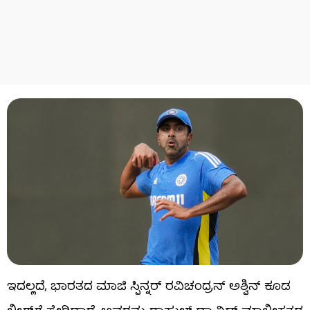
ಇದಲ್ಲದೆ, ಭಾರತದ ಮಾಜಿ ಸ್ಪಿನ್ನರ್ ರವಿಚಂದ್ರನ್ ಅಶ್ವಿನ್ ಕೂಡ