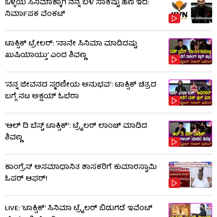
ಒಳ್ಳೆಯ ಸಿನಿಮಾಕ್ಕಾಗಿ ನನ್ನ ಬಳಿ ಸಾಕಷ್ಟು ಹಣ ಇದೆ:
ನಿರ್ಮಾಪಕ ವೆಂಕಟ್
ಟಾಕ್ಸಿಕ್ ಟ್ರೇಲರ್​: ‘ನಾನೇ ಸಿನಿಮಾ ಮಾಡಿದಷ್ಟು
ಖುಷಿಯಾಯ್ತು’ ಎಂದ ಶಿವಣ್ಣ
‘ನನ್ನ ಜೀವನದ ಸ್ಮರಣೀಯ ಅನುಭವ’: ಟಾಕ್ಸಿಕ್ ಚಿತ್ರದ
ಬಗ್ಗೆ ನಟ ಅಕ್ಷಯ್ ಓಬೆರಾ
‘ಆಲ್​ ದಿ ಬೆಸ್ಟ್​ ಟಾಕ್ಸಿಕ್’: ಟ್ರೈಲರ್​ ಲಾಂಚ್ ಮಾಡಿದ
ಶಿವಣ್ಣ
ಕಾಂಗ್ರೆಸ್ ಅಸಮಾಧಾನಿತ ಶಾಸಕರಿಗೆ ಕುಮಾರಸ್ವಾಮಿ
ಓಪರ್ ಆಫರ್!
LIVE: ‘ಟಾಕ್ಸಿಕ್’ ಸಿನಿಮಾ ಟ್ರೈಲರ್ ಬಿಡುಗಡೆ ಇವೆಂಟ್