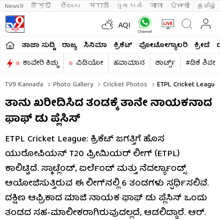
News9
हिन्दी 
తెలుగు 
मराठी
ગુજરાતી
বাংলা
ਪੰਜਾਬੀ
தமிழ்
AQI
ತಾಜಾ ಸುದ್ದಿ
ರಾಜ್ಯ
ಸಿನಿಮಾ
ಕ್ರಿಕೆಟ್​
ಫೋಟೋಗ್ಯಾಲರಿ
ಕ್ರೀಡೆ
ಕಾವೇರಿ ಕಿಚ್ಚು
ವಿಡಿಯೋ
ಹವಾಮಾನ
ಶಾರ್ಟ್ಸ್​
#ಡಿಕೆ ಶಿವಕ
TV9 Kannada
Photo Gallery
Cricket Photos
ETPL Cricket League:
ತಾನು ಖರೀದಿಸಿದ ತಂಡಕ್ಕೆ ತಾನೇ ನಾಯಕನಾದ
ಫಾಫ್ ಡು ಪ್ಲೆಸಿಸ್
ETPL Cricket League: ಕ್ರಿಕೆಟ್ ಜಗತ್ತಿಗೆ ಹೊಸ
ಯುರೋಪಿಯನ್ T20 ಪ್ರೀಮಿಯರ್ ಲೀಗ್ (ETPL)
ಕಾಲಿಟ್ಟಿದೆ. ಸ್ಕಾಟ್ಲೆಂಡ್, ಐರ್ಲೆಂಡ್ ಮತ್ತು ನೆದರ್ಲ್ಯಾಂಡ್ಸ್
ಆಯೋಜಿಸುತ್ತಿರುವ ಈ ಲೀಗ್​ನಲ್ಲಿ 6 ತಂಡಗಳು ಸ್ಪರ್ಧಿಸಲಿವೆ.
ದಕ್ಷಿಣ ಆಫ್ರಿಕಾದ ಮಾಜಿ ನಾಯಕ ಫಾಫ್ ಡು ಪ್ಲೆಸಿಸ್ ಒಂದು
ತಂಡದ ಸಹ-ಮಾಲೀಕರಾಗಿರುವುದಲ್ಲದೆ, ಆಡಲಿದ್ದಾರೆ. ಆರ್.