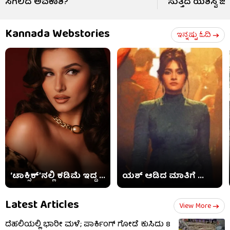
ಸಿಗಲಿದೆ ಅವಕಾಶ?
ಸುತ್ತಿದ ಯಶಸ್ವಿ ಜೈ
Kannada Webstories
ಇನ್ನಷ್ಟು ಓದಿ
‘ಟಾಕ್ಸಿಕ್​’ನಲ್ಲಿ ಕಡಿಮೆ ಇದ್ದ ...
ಯಶ್ ಆಡಿದ ಮಾತಿಗೆ ...
Latest Articles
View More
ದೆಹಲಿಯಲ್ಲಿ ಭಾರೀ ಮಳೆ; ಪಾರ್ಕಿಂಗ್ ಗೋಡೆ ಕುಸಿದು 8