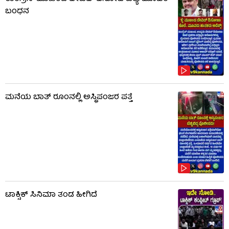
ಬಂಧನ
ಮನೆಯ ಬಾತ್ ರೂಂನಲ್ಲಿ ಅಸ್ಥಿಪಂಜರ ಪತ್ತೆ
ಟಾಕ್ಸಿಕ್​​​ ಸಿನಿಮಾ ತಂಡ ಹೀಗಿದೆ