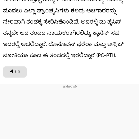
ಈ ಲೀಗ್​ನ ಡ್ರಾಫ್ಟ್ ಜುಲೈ 2 ರಂದು ನಡೆಯಲಿದ್ದು, ಅದಕ್ಕೂ
ಮೊದಲು ಎಲ್ಲಾ ಫ್ರಾಂಚೈಸಿಗಳು ಕೆಲವು ಆಟಗಾರರನ್ನು
ನೇರವಾಗಿ ತಂಡಕ್ಕೆ ಸೇರಿಸಿಕೊಂಡಿವೆ. ಅದರಲ್ಲಿ ಡು ಪ್ಲೆಸಿಸ್
ತನ್ನದೇ ಆದ ತಂಡದ ನಾಯಕರಾಗಿರಲಿದ್ದು, ಕ್ಲಾಸೆನ್ ಸಹ
ಇದರಲ್ಲಿ ಆಡಲಿದ್ದಾರೆ. ಡೊನೊವನ್ ಫೆರೆರಾ ಮತ್ತು ಅನ್ರಿಚ್
ನೋಕಿಯಾ ಕೂಡ ಈ ತಂಡದಲ್ಲಿ ಇರಲಿದ್ದಾರೆ (PC-PTI).
4
/ 5