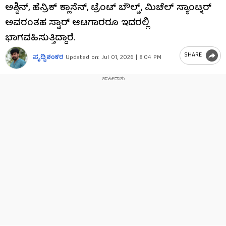
ಅಶ್ವಿನ್, ಹೆನ್ರಿಕ್ ಕ್ಲಾಸೆನ್, ಟ್ರೆಂಟ್ ಬೌಲ್ಟ್, ಮಿಚೆಲ್ ಸ್ಯಾಂಟ್ನರ್
ಅವರಂತಹ ಸ್ಟಾರ್ ಆಟಗಾರರೂ ಇದರಲ್ಲಿ
ಭಾಗವಹಿಸುತ್ತಿದ್ದಾರೆ.
SHARE
ಪೃಥ್ವಿಶಂಕರ
Updated on:
Jul 01, 2026 | 8:04 PM