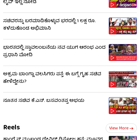
ಲೈವ್ ಇಲ್ಲಿ ನೋಡಿ
ಸಚಿವರನ್ನು ಬರಮಾಡಿಕೊಳ್ಳುವ ಭರದಲ್ಲಿ 1 ಲಕ್ಷ ರೂ.
ಕಳೆದುಕೊಂಡ ಅಭಿಮಾನಿ
ಭಾರತದಲ್ಲಿ ಸ್ವಾವಲಂಬನೆಯ ನವ ಯುಗ ಆರಂಭ ಎಂದ
ಪ್ರಧಾನಿ ಮೋದಿ
ಅಕ್ರಮ ಬಾಂಗ್ಲಾ ವಲಸಿಗರು ಪತ್ತೆ: ಈ ಬಗ್ಗೆ ಗೃಹ ಸಚಿವ
ಹೇಳಿದ್ದೇನು?
ನೂತನ ಸಚಿವ ಕೆ.ಎಸ್. ಬಸವಂತಪ್ಪ ಅಭಯ
Reels
View More
ಕಾಂಗ್ರೆಸ್ ಮುಖಂಡ ಡೇವಿಡ್ ಡಿಸೋಜ ಹತ್ಯೆ: ಮೂವರ