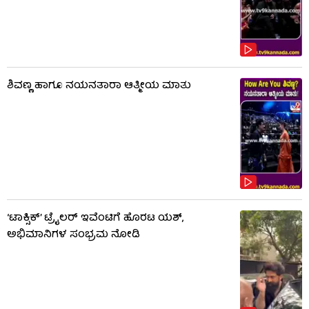
ಶಿವಣ್ಣ ಹಾಗೂ ನಯನತಾರಾ ಆತ್ಮೀಯ ಮಾತು
‘ಟಾಕ್ಸಿಕ್’ ಟ್ರೈಲರ್ ಇವೆಂಟಿಗೆ ಹೊರಟ ಯಶ್,
ಅಭಿಮಾನಿಗಳ ಸಂಭ್ರಮ ನೋಡಿ