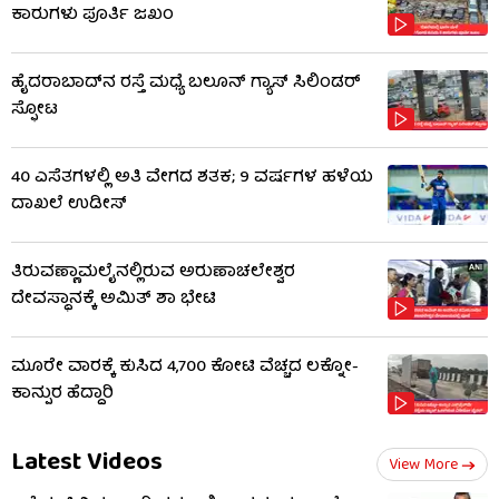
ಕಾರುಗಳು ಪೂರ್ತಿ ಜಖಂ
ಹೈದರಾಬಾದ್​ನ ರಸ್ತೆ ಮಧ್ಯೆ ಬಲೂನ್ ಗ್ಯಾಸ್ ಸಿಲಿಂಡರ್
ಸ್ಫೋಟ
40 ಎಸೆತಗಳಲ್ಲಿ ಅತಿ ವೇಗದ ಶತಕ; 9 ವರ್ಷಗಳ ಹಳೆಯ
ದಾಖಲೆ ಉಡೀಸ್
ತಿರುವಣ್ಣಾಮಲೈನಲ್ಲಿರುವ ಅರುಣಾಚಲೇಶ್ವರ
ದೇವಸ್ಥಾನಕ್ಕೆ ಅಮಿತ್ ಶಾ ಭೇಟಿ
ಮೂರೇ ವಾರಕ್ಕೆ ಕುಸಿದ 4,700 ಕೋಟಿ ವೆಚ್ಚದ ಲಕ್ನೋ-
ಕಾನ್ಪುರ ಹೆದ್ದಾರಿ
Latest Videos
View More