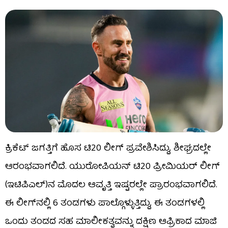
ಕ್ರಿಕೆಟ್ ಜಗತ್ತಿಗೆ ಹೊಸ ಟಿ20 ಲೀಗ್ ಪ್ರವೇಶಿಸಿದ್ದು, ಶೀಘ್ರದಲ್ಲೇ
ಆರಂಭವಾಗಲಿದೆ. ಯುರೋಪಿಯನ್ ಟಿ20 ಪ್ರೀಮಿಯರ್ ಲೀಗ್
(ಇಟಿಪಿಎಲ್)ನ ಮೊದಲ ಆವೃತ್ತಿ ಇಷ್ಟರಲ್ಲೇ ಪ್ರಾರಂಭವಾಗಲಿದೆ.
ಈ ಲೀಗ್​ನಲ್ಲಿ 6 ತಂಡಗಳು ಪಾಲ್ಗೊಳ್ಳುತ್ತಿದ್ದು, ಈ ತಂಡಗಳಲ್ಲಿ
ಒಂದು ತಂಡದ ಸಹ ಮಾಲೀಕತ್ವವನ್ನು ದಕ್ಷಿಣ ಆಫ್ರಿಕಾದ ಮಾಜಿ