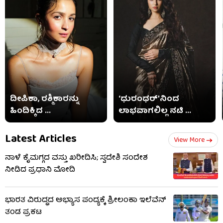
ದೀಪಿಕಾ, ರಶ್ಮಿಕಾರನ್ನು
‘ಧುರಂಧರ್’ನಿಂದ
ಹಿಂದಿಕ್ಕಿದ ...
ಲಾಭವಾಗಲಿಲ್ಲ ನಟಿ ...
Latest Articles
View More
ನಾಳೆ ಕೈಮಗ್ಗದ ವಸ್ತು ಖರೀದಿಸಿ; ಸ್ವದೇಶಿ ಸಂದೇಶ
ನೀಡಿದ ಪ್ರಧಾನಿ ಮೋದಿ
ಭಾರತ ವಿರುದ್ಧದ ಅಭ್ಯಾಸ ಪಂದ್ಯಕ್ಕೆ ಶ್ರೀಲಂಕಾ ಇಲೆವೆನ್
ತಂಡ ಪ್ರಕಟ