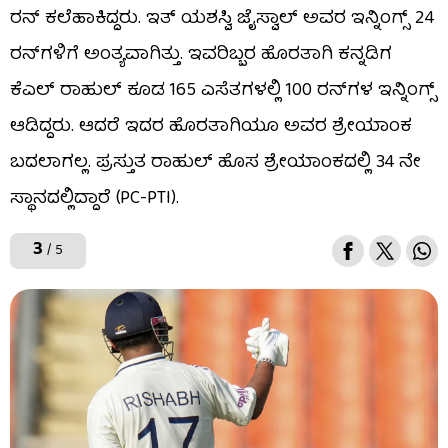
ರನ್ ಕಲೆಹಾಕಿದ್ದರು. ಇತ್ ಯಶಸ್ವಿ ಜೈಸ್ವಾಲ್ ಅವರ ಇನ್ನಿಂಗ್ಸ್ 24
ರನ್‌ಗಳಿಗೆ ಅಂತ್ಯವಾಗಿತ್ತು. ಇವರಿಬ್ಬರ ಹೊರತಾಗಿ ಕನ್ನಡಿಗ
ಕೆಎಲ್ ರಾಹುಲ್ ಕೂಡ 165 ಎಸೆತಗಳಲ್ಲಿ 100 ರನ್​ಗಳ ಇನ್ನಿಂಗ್ಸ್
ಆಡಿದ್ದರು. ಆದರೆ ಇದರ ಹೊರತಾಗಿಯೂ ಅವರ ಶ್ರೇಯಾಂಕ
ಬದಲಾಗಲ್ಲ. ಪ್ರಸ್ತುತ ರಾಹುಲ್ ಹೊಸ ಶ್ರೇಯಾಂಕದಲ್ಲಿ 34 ನೇ
ಸ್ಥಾನದಲ್ಲಿದ್ದಾರೆ (PC-PTI).
3
/ 5