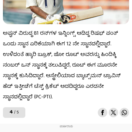
ಅಫ್ಘನ್ ವಿರುದ್ಧ 81 ರನ್​ಗಳ ಇನ್ನಿಂಗ್ಸ್ ಆಡಿದ್ದ ರಿಷಭ್ ಪಂತ್
ಒಂದು ಸ್ಥಾನ ಏರಿಕೆಯಾಗಿ ಈಗ 12 ನೇ ಸ್ಥಾನದಲ್ಲಿದ್ದಾರೆ.
ಉಳಿದಂತೆ ಹ್ಯಾರಿ ಬ್ರೂಕ್, ಜೋ ರೂಟ್ ಅವರನ್ನು ಹಿಂದಿಕ್ಕಿ
ನಂಬರ್ ಒನ್ ಸ್ಥಾನಕ್ಕೆ ತಲುಪಿದ್ದರೆ, ರೂಟ್ ಈಗ ಮೂರನೇ
ಸ್ಥಾನಕ್ಕೆ ಕುಸಿದಿದ್ದಾರೆ. ಆಸ್ಟ್ರೇಲಿಯಾದ ಬ್ಯಾಟ್ಸ್‌ಮನ್ ಟ್ರಾವಿಸ್
ಹೆಡ್ ಇತ್ತೀಚೆಗೆ ಟೆಸ್ಟ್ ಕ್ರಿಕೆಟ್ ಆಡದಿದ್ದರೂ ಎರಡನೇ
ಸ್ಥಾನದಲ್ಲಿದ್ದಾರೆ (PC-PTI).
4
/ 5