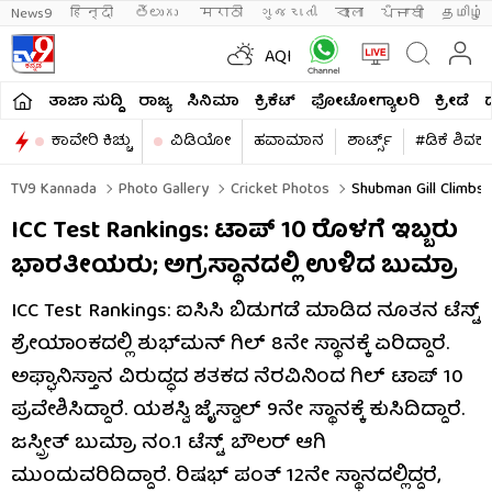
News9
हिन्दी 
తెలుగు 
मराठी
ગુજરાતી
বাংলা
ਪੰਜਾਬੀ
தமிழ்
AQI
ತಾಜಾ ಸುದ್ದಿ
ರಾಜ್ಯ
ಸಿನಿಮಾ
ಕ್ರಿಕೆಟ್​
ಫೋಟೋಗ್ಯಾಲರಿ
ಕ್ರೀಡೆ
ಕಾವೇರಿ ಕಿಚ್ಚು
ವಿಡಿಯೋ
ಹವಾಮಾನ
ಶಾರ್ಟ್ಸ್​
#ಡಿಕೆ ಶಿವಕ
TV9 Kannada
Photo Gallery
Cricket Photos
Shubman Gill Climbs T
ICC Test Rankings: ಟಾಪ್ 10 ರೊಳಗೆ ಇಬ್ಬರು
ಭಾರತೀಯರು; ಅಗ್ರಸ್ಥಾನದಲ್ಲಿ ಉಳಿದ ಬುಮ್ರಾ
ICC Test Rankings: ಐಸಿಸಿ ಬಿಡುಗಡೆ ಮಾಡಿದ ನೂತನ ಟೆಸ್ಟ್
ಶ್ರೇಯಾಂಕದಲ್ಲಿ ಶುಭ್​ಮನ್ ಗಿಲ್ 8ನೇ ಸ್ಥಾನಕ್ಕೆ ಏರಿದ್ದಾರೆ.
ಅಫ್ಘಾನಿಸ್ತಾನ ವಿರುದ್ಧದ ಶತಕದ ನೆರವಿನಿಂದ ಗಿಲ್ ಟಾಪ್ 10
ಪ್ರವೇಶಿಸಿದ್ದಾರೆ. ಯಶಸ್ವಿ ಜೈಸ್ವಾಲ್ 9ನೇ ಸ್ಥಾನಕ್ಕೆ ಕುಸಿದಿದ್ದಾರೆ.
ಜಸ್ಪ್ರೀತ್ ಬುಮ್ರಾ ನಂ.1 ಟೆಸ್ಟ್ ಬೌಲರ್ ಆಗಿ
ಮುಂದುವರಿದಿದ್ದಾರೆ. ರಿಷಭ್ ಪಂತ್ 12ನೇ ಸ್ಥಾನದಲ್ಲಿದ್ದರೆ,