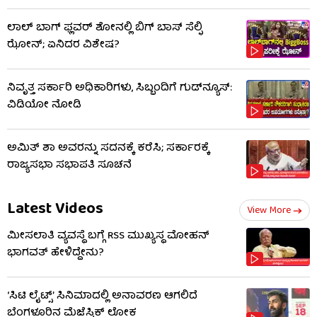
ಲಾಲ್ ಬಾಗ್ ಫ್ಲವರ್ ಶೋನಲ್ಲಿ ಬಿಗ್ ಬಾಸ್ ಸೆಲ್ಫಿ
ಝೋನ್; ಏನಿದರ ವಿಶೇಷ?
ನಿವೃತ್ತ ಸರ್ಕಾರಿ ಅಧಿಕಾರಿಗಳು, ಸಿಬ್ಬಂದಿಗೆ ಗುಡ್​ನ್ಯೂಸ್:
ವಿಡಿಯೋ ನೋಡಿ
ಅಮಿತ್ ಶಾ ಅವರನ್ನು ಸದನಕ್ಕೆ ಕರೆಸಿ; ಸರ್ಕಾರಕ್ಕೆ
ರಾಜ್ಯಸಭಾ ಸಭಾಪತಿ ಸೂಚನೆ
Latest Videos
View More
ಮೀಸಲಾತಿ ವ್ಯವಸ್ಥೆ ಬಗ್ಗೆ RSS​ ಮುಖ್ಯಸ್ಥ ಮೋಹನ್
ಭಾಗವತ್ ಹೇಳಿದ್ದೇನು?
‘ಸಿಟಿ ಲೈಟ್ಸ್’ ಸಿನಿಮಾದಲ್ಲಿ ಅನಾವರಣ ಆಗಲಿದೆ
ಬೆಂಗಳೂರಿನ ಮೆಜೆಸ್ಟಿಕ್ ಲೋಕ