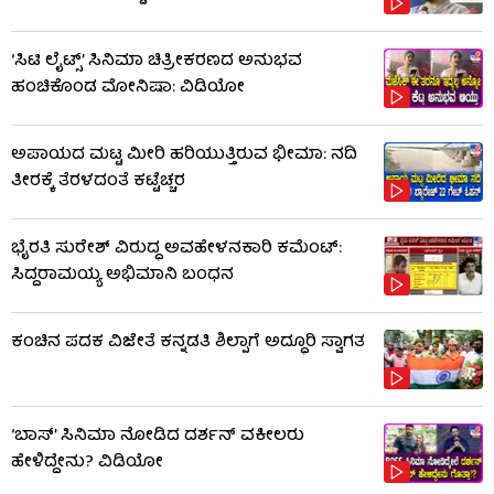
‘ಸಿಟಿ ಲೈಟ್ಸ್’ ಸಿನಿಮಾ ಚಿತ್ರೀಕರಣದ ಅನುಭವ
ಹಂಚಿಕೊಂಡ ಮೋನಿಷಾ: ವಿಡಿಯೋ
ಅಪಾಯದ ಮಟ್ಟ ಮೀರಿ ಹರಿಯುತ್ತಿರುವ ಭೀಮಾ: ನದಿ
ತೀರಕ್ಕೆ ತೆರಳದಂತೆ ಕಟ್ಟೆಚ್ಚರ
ಭೈರತಿ ಸುರೇಶ್ ವಿರುದ್ಧ ಅವಹೇಳನಕಾರಿ ಕಮೆಂಟ್:
ಸಿದ್ದರಾಮಯ್ಯ ಅಭಿಮಾನಿ ಬಂಧನ
ಕಂಚಿನ ಪದಕ ವಿಜೇತೆ ಕನ್ನಡತಿ ಶಿಲ್ಪಾಗೆ ಅದ್ಧೂರಿ ಸ್ವಾಗತ
‘ಬಾಸ್’ ಸಿನಿಮಾ ನೋಡಿದ ದರ್ಶನ್ ವಕೀಲರು
ಹೇಳಿದ್ದೇನು? ವಿಡಿಯೋ