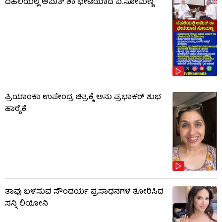
ದೆಹಲಿಯಲ್ಲಿ ಅಮಿತ್ ಶಾ ಭೇಟಿಯಾದ ವಿ.ಸೋಮಣ್ಣ
ಪ್ರಿಯಾಂಕಾ ಉಪೇಂದ್ರ ಚಿತ್ರಕ್ಕೆ ಅನು ಪ್ರಭಾಕರ್ ಶುಭ
ಹಾರೈಕೆ
ತಾವು ಬಳಸುವ ಸೌಂದರ್ಯ ಪ್ರಸಾಧನಗಳ ತೋರಿಸಿದ
ಸನ್ನಿ ಲಿಯೋನಿ