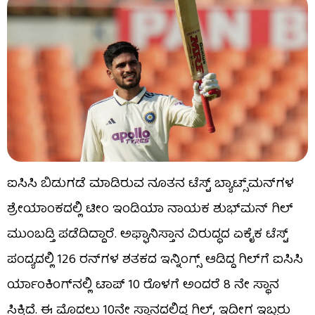
ಐಸಿಸಿ ಬಿಡುಗಡೆ ಮಾಡಿರುವ ನೂತನ ಟೆಸ್ಟ್ ಬ್ಯಾಟ್ಸ್‌ಮನ್‌ಗಳ
ಶ್ರೇಯಾಂಕದಲ್ಲಿ ಟೀಂ ಇಂಡಿಯಾ ನಾಯಕ ಶುಭ್​ಮನ್ ಗಿಲ್
ಮುಂಬಡ್ತಿ ಪಡೆದಿದ್ದಾರೆ. ಅಫ್ಘಾನಿಸ್ತಾನ ವಿರುದ್ಧದ ಏಕೈಕ ಟೆಸ್ಟ್
ಪಂದ್ಯದಲ್ಲಿ 126 ರನ್​ಗಳ ಶತಕದ ಇನ್ನಿಂಗ್ಸ್ ಆಡಿದ್ದ ಗಿಲ್​​ಗೆ ಐಸಿಸಿ
ರ್ಯಾಂಕಿಂಗ್​ನಲ್ಲಿ ಟಾಪ್ 10 ರೊಳಗೆ ಅಂದರೆ 8 ನೇ ಸ್ಥಾನ
ಸಿಕ್ಕಿದೆ. ಈ ಮೊದಲು 10ನೇ ಸ್ಥಾನದಲ್ಲಿದ್ದ ಗಿಲ್, ಇದೀಗ ಇಬ್ಬರು