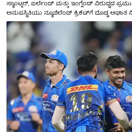
ಸ್ಯಾಂಟ್ನರ್, ಐರ್ಲೆಂಡ್ ಮತ್ತು ಇಂಗ್ಲೆಂಡ್ ವಿರುದ್ಧದ ಪ್ರ
ಅನುಪಸ್ಥಿತಿಯು ನ್ಯೂಜಿಲೆಂಡ್ ಕ್ರಿಕೆಟ್‌ಗೆ ದೊಡ್ಡ ಆಘ