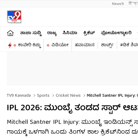
News9
हिन्
ತಾಜಾ ಸುದ್ದಿ
ರಾಜ್ಯ
ಸಿನಿಮಾ
ಕ್ರಿಕೆಟ್​
ಫೋಟೋಗ್ಯಾಲರಿ
ಕಾವೇರಿ ಕಿಚ್ಚು
ವಿಡಿಯೋ
ಹವಾಮಾನ
ಶಾರ್ಟ್ಸ್​
#ಡಿಕೆ ಶಿ
TV9 Kannada
Sports
Cricket News
Mitchell Santner IPL Injury
IPL 2026: ಮುಂಬೈ ತಂಡದ ಸ್ಟಾರ್ ಆಟಗ
Mitchell Santner IPL Injury: ಮುಂಬೈ ಇಂಡಿಯನ್ಸ್ ಸ್ಟ
ಗಾಯಕ್ಕೆ ಒಳಗಾಗಿ ಒಂದು ತಿಂಗಳ ಕಾಲ ಕ್ರಿಕೆಟ್‌ನಿಂದ 