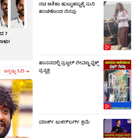
ನಟಿ ಆಶಿಕಾ ಹುಟ್ಟುಹಬ್ಬಕ್ಕೆ ಸುನಿ
ಹಂಚಿಕೊಂಡ ನೆನಪು
ದ 7
ಾಳು!
ಹಾಸನದಲ್ಲಿ ಪ್ರಜ್ವಲ್ ರೇವಣ್ಣ ಫ್ಲೆಕ್ಸ್
ಪ್ರತ್ಯಕ್ಷ
ಇನ್ನಷ್ಟು ಓದಿ
ಮಾರ್ಕ್ ಜುಕರ್‌ಬರ್ಗ್ ಕ್ಷಮೆ