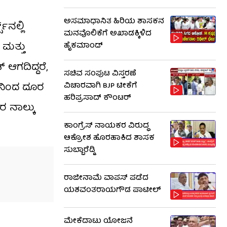
ಅಸಮಾಧಾನಿತ ಹಿರಿಯ ಶಾಸಕನ
‌ನಲ್ಲಿ
ಮನವೊಲಿಕೆಗೆ ಅಖಾಡಕ್ಕಿಳಿದ
 ಮತ್ತು
ಹೈಕಮಾಂಡ್
 ಆಗದಿದ್ದರೆ,
ಸಚಿವ ಸಂಪುಟ ವಿಸ್ತರಣೆ
್​ನಿಂದ ದೂರ
ವಿಚಾರವಾಗಿ BJP ಟೀಕೆಗೆ
ಹರಿಪ್ರಸಾದ್ ಕೌಂಟರ್​​
ರ ನಾಲ್ಕು
ಕಾಂಗ್ರೆಸ್ ನಾಯಕರ ವಿರುದ್ಧ
ಆಕ್ರೋಶ ಹೊರಹಾಕಿದ ಶಾಸಕ
ಸುಬ್ಬಾರೆಡ್ಡಿ
ರಾಜೀನಾಮೆ ವಾಪಸ್ ಪಡೆದ
ಯಶವಂತರಾಯಗೌಡ ಪಾಟೀಲ್
ಮೇಕೆದಾಟು ಯೋಜನೆ