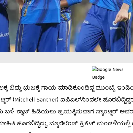
ಲಕ್ಕೆ ಬಿದ್ದು ಭುಜಕ್ಕೆ ಗಾಯ ಮಾಡಿಕೊಂಡಿದ್ದ ಮುಂಬೈ ಇಂಡಿ
ಂಟ್ನರ್ (Mitchell Santner) ಐಪಿಎಲ್​ನಿಂದಲೇ ಹೊರಬಿದ್ದಿದ್ದರು
ಯ ಬಳಿ ಕ್ಯಾಚ್ ಹಿಡಿಯಲು ಪ್ರಯತ್ನಿಸುವಾಗ ಸ್ಯಾಂಟ್ನರ್ ಅವರ 
ಿ ಹೊರಬಿದ್ದಿದ್ದು, ನ್ಯೂಜಿಲೆಂಡ್ ಕ್ರಿಕೆಟ್ ಮಂಡಳಿಯಲ್ಲ