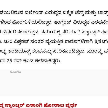
ಲಿರುವ ಐರ್ಲೆಂಡ್ ವಿರುದ್ಧದ ಏಕೈಕ ಟೆಸ್ಟ್ ಮತ್ತು ಲಾರ್ಡ್ಸ್
ಗಳಿಂದ ಹೊರಗುಳಿಯಲಿದ್ದಾರೆ. ಇಂಗ್ಲೆಂಡ್ ವಿರುದ್ಧದ ಎರಡನೇ
ಿರ್ಧರಿಸಲಾಗುತ್ತದೆ. ಸಮಯಕ್ಕೆ ಸರಿಯಾಗಿ ಸ್ಯಾಂಟ್ನರ್ ಫಿಟ್
 ಟಿ20 ವಿಶ್ವಕಪ್ ನಂತರ ವೈಯಕ್ತಿಕ ಕಾರಣಗಳಿಗಾಗಿ ಕ್ರಿಕೆಟ
ುಂಬೈ ಇಂಡಿಯನ್ಸ್ ತಂಡವನ್ನು ಸೇರಿಕೊಂಡಿದ್ದರು. ಮುಂಬೈ ಪ
ಡೆದು 26 ರನ್‌ ಕೂಡ ಕಲೆಹಾಕಿದ್ದರು.
ರುದ್ಧ ಸ್ಯಾಂಟ್ನರ್ ಏಕಾಂಗಿ ಹೋರಾಟ ವ್ಯರ್ಥ