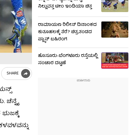
ನಿಲ್ಲುವತ್ತ ಟೀಂ ಇಂಡಿಯಾ ಚಿತ್ತ
ರಾಮಾಯಣ ರಿಲೀಸ್ ದಿನಾಂಕದ
ಕುತೂಹಲಕ್ಕೆ ತೆರೆ? ಚಿತ್ರತಂಡದ
ಪ್ಲ್ಯಾನ್ ಬಹಿರಂಗ
ಹೊಸೂರು-ಬೆಂಗಳೂರು ರಸ್ತೆಯಲ್ಲಿ
ಸಂಚಾರ ದಟ್ಟಣೆ
SHARE
ಯನ್ಸ್
. ಚೆನ್ನೈ
ಭುಜಕ್ಕೆ
ಿ ಕಳವಳವನ್ನು