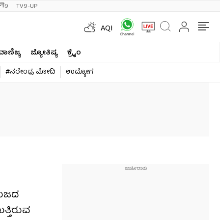
ी9
TV9-UP
AQI
ವಾಣಿಜ್ಯ
ಜ್ಯೋತಿಷ್ಯ
ಕ್ರೈಂ
#ನರೇಂದ್ರ ಮೋದಿ
ಉದ್ಯೋಗ
 ಭುಜದ
ತ್ತಿರುವ