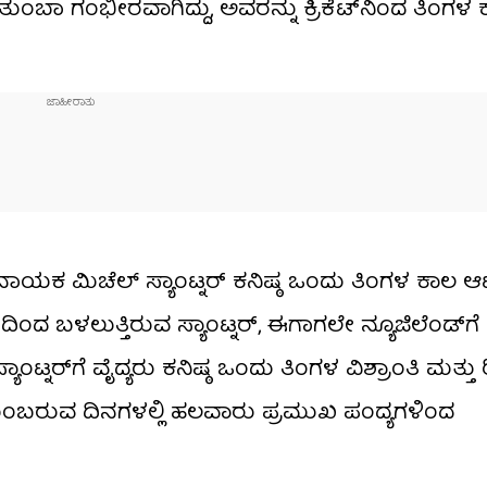
ತುಂಬಾ ಗಂಭೀರವಾಗಿದ್ದು, ಅವರನ್ನು ಕ್ರಿಕೆಟ್​ನಿಂದ ತಿಂಗಳ
ನಾಯಕ ಮಿಚೆಲ್ ಸ್ಯಾಂಟ್ನರ್ ಕನಿಷ್ಠ ಒಂದು ತಿಂಗಳ ಕಾಲ 
ದ ಬಳಲುತ್ತಿರುವ ಸ್ಯಾಂಟ್ನರ್, ಈಗಾಗಲೇ ನ್ಯೂಜಿಲೆಂಡ್‌ಗೆ 
 ಸ್ಯಾಂಟ್ನರ್​ಗೆ ವೈದ್ಯರು ಕನಿಷ್ಠ ಒಂದು ತಿಂಗಳ ವಿಶ್ರಾಂತಿ ಮತ್ತು ರ
ುಂಬರುವ ದಿನಗಳಲ್ಲಿ ಹಲವಾರು ಪ್ರಮುಖ ಪಂದ್ಯಗಳಿಂದ