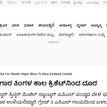
दी 
తెలుగు 
मराठी
ગુજરાતી
বাংলা
ਪੰਜਾਬੀ
தமிழ்
മലയാളം
मन
ಕ್ರೀಡೆ
ದೇಶ
ವಿದೇಶ
ಜೀವನಶೈಲಿ
ಆರೋಗ್ಯ
ವೈರಲ್​
ಅಧ್ಯಾತ್ಮ
ವಕುಮಾರ್​
ಜಲಾಶಯಗಳ ನೀರಿನ ಮಟ್ಟ
ವೆಬ್​ಸ್ಟೋರಿ
#ಬೆಂಗಳೂರು ಸುದ್ದಿ
: Out For Month, Major Blow To New Zealand Cricket
ಾರ ತಿಂಗಳ ಕಾಲ ಕ್ರಿಕೆಟ್​ನಿಂದ ದೂರ
ಾರ್ ಸ್ಪಿನ್ನರ್ ಮಿಚೆಲ್ ಸ್ಯಾಂಟ್ನರ್ ಐಪಿಎಲ್ ಪಂದ್ಯದ ವೇಳೆ
ದೂರ ಉಳಿಯಲಿದ್ದಾರೆ. ಗ್ರೇಡ್ 3 ಎಸಿಎಲ್ ಗಾಯದಿಂದ ಬಳಲು