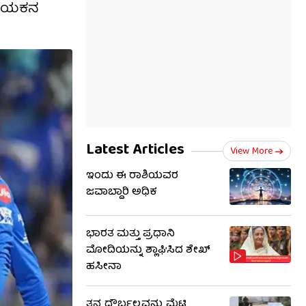
್ ನಾಯಕನ
Latest Articles
View More
ಇಂದು ಈ ರಾಶಿಯವರ
ಜವಾಬ್ದಾರಿ ಅಧಿಕ
ಭಾರತ ಮತ್ತು ಪ್ರಧಾನಿ
ಮೋದಿಯನ್ನು ಶ್ಲಾಘಿಸಿದ ಶೇಖ್
ಹಸೀನಾ
ತನ್ನ ದೌರ್ಬಲ್ಯವನ್ನು ಮೆಟ್ಟಿ