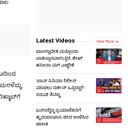
 ಕಾಲ
Latest Videos
View More
ಬಾಂಗ್ಲಾದೇಶ ಮತ್ತೊಂದು
ಪಾಕಿಸ್ತಾನವಾಗುತ್ತಿದೆ; ಶೇಖ್
ಹಸೀನಾ ಮಗ ಎಚ್ಚರಿಕೆ
ಆಟದಿಂದ
‘ಬಾಸ್ ಸಿನಿಮಾ ರಿಲೀಸ್
ಮರಳಿದ್ದು,
ಮಾಡಲು ದರ್ಶನ್ ಒಪ್ಪಿದ್ದಾರೆ’:
ತನುಷ್ ಶಿವಣ್ಣ
ಿಹ್ಯಾಬ್​ಗೆ
ಬಸ್‌ನಲ್ಲಿದ್ದ ಪ್ರಯಾಣಿಕನಿಗೆ
ಹೃದಯಾಘಾತ, ಜೀವ ಉಳಿಸಿದ
ಚಾಲಕ