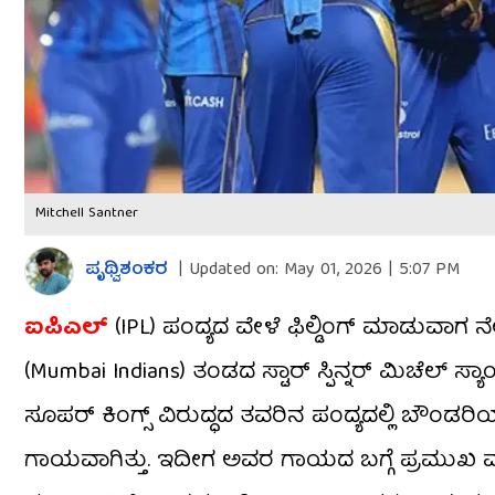
Mitchell Santner
ಪೃಥ್ವಿಶಂಕರ
|
Updated on:
May 01, 2026 | 5:07 PM
ಐಪಿಎಲ್
(IPL) ಪಂದ್ಯದ ವೇಳೆ ಫಿಲ್ಡಿಂಗ್ ಮಾಡುವಾಗ ನೆ
(Mumbai Indians) ತಂಡದ ಸ್ಟಾರ್ ಸ್ಪಿನ್ನರ್ ಮಿಚೆಲ್ ಸ್ಯಾ
ಸೂಪರ್ ಕಿಂಗ್ಸ್ ವಿರುದ್ಧದ ತವರಿನ ಪಂದ್ಯದಲ್ಲಿ ಬೌಂಡರಿ
ಗಾಯವಾಗಿತ್ತು. ಇದೀಗ ಅವರ ಗಾಯದ ಬಗ್ಗೆ ಪ್ರಮುಖ ಮಾಹಿತ