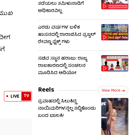
ತಡೆಯಲು ತಮಿಳುನಾಡಿಗೆ
ಅಧಿಕಾರವಿಲ್ಲ
್ರಮುಖ
ಎರಡು ವರ್ಷಗಳ ಬಳಿಕ
ಹಾಸನದಲ್ಲಿ ರಾರಾಜಿಸಿದ ಪ್ರಜ್ವಲ್
ಇದೀಗ
ರೇವಣ್ಣ ಫ್ಲೆಕ್ಸ್ ಗಳು
ಗೆ
ಸಚಿವ ಸ್ಥಾನ ಹರಾಜು: ರಾಜ್ಯ
ರಾಜಕಾರಣದಲ್ಲಿ ಸಂಚಲನ
ಮೂಡಿಸಿದ ಆಡಿಯೋ
Reels
View More
TV
LIVE
ಪ್ರವಾಹದಲ್ಲಿ ಸಿಲುಕಿದ್ದ
ನಾಯಿಮರಿಗಳನ್ನೆಲ್ಲ ತಬ್ಬಿಕೊಂಡು
ಬಂದ ಬಾಲಕಿ!