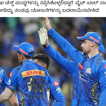
ಮುಖ ಟೆಸ್ಟ್ ಪಂದ್ಯಗಳನ್ನು ತಪ್ಪಿಸಿಕೊಳ್ಳಲಿದ್ದಾರೆ. ವೈಟ್-ಬಾಲ
ಾತ ನೀಡಿದ್ದು, ತಂಡವು ಯೋಜನೆಗಳನ್ನು ಬದಲಾಯಿಸಬೇಕಿದೆ.