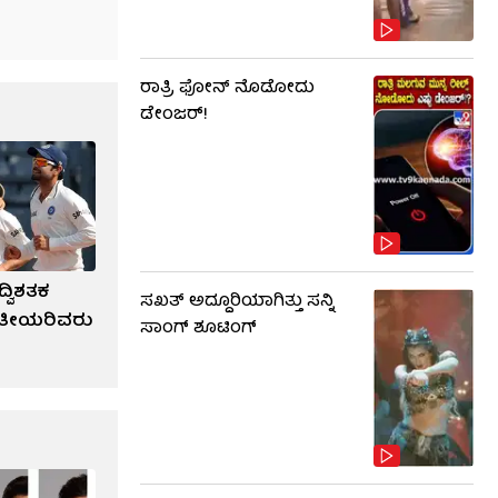
ರಾತ್ರಿ ಫೋನ್​​ ನೊಡೋದು
ಡೇಂಜರ್!
ದ್ವಿಶತಕ
ಸಖತ್ ಅದ್ದೂರಿಯಾಗಿತ್ತು ಸನ್ನಿ
ರತೀಯರಿವರು
ಸಾಂಗ್ ಶೂಟಿಂಗ್