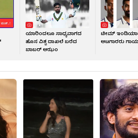
ಯಾರಿಂದಲೂ ಸಾಧ್ಯವಾಗದ
ಟೀಮ್ ಇಂಡಿಯಾ
್
ಹೊಸ ವಿಶ್ವ ದಾಖಲೆ ಬರೆದ
ಆಟಗಾರರು ಗಾಯ
ಬಾಬರ್ ಆಝಂ