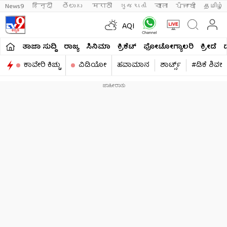
News9
हिन्दी 
తెలుగు 
मराठी
ગુજરાતી
বাংলা
ਪੰਜਾਬੀ
தமிழ்
AQI
ತಾಜಾ ಸುದ್ದಿ
ರಾಜ್ಯ
ಸಿನಿಮಾ
ಕ್ರಿಕೆಟ್​
ಫೋಟೋಗ್ಯಾಲರಿ
ಕ್ರೀಡೆ
ಕಾವೇರಿ ಕಿಚ್ಚು
ವಿಡಿಯೋ
ಹವಾಮಾನ
ಶಾರ್ಟ್ಸ್​
#ಡಿಕೆ ಶಿವಕ