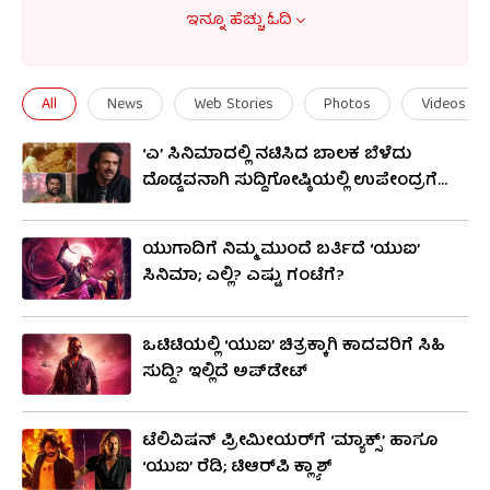
ಕೆಪಿ ಶ್ರೀಕಾಂತ್ ಸಿನಿಮಾನ ನಿರ್ಮಾಣ ಮಾಡಿದ್ದಾರೆ. ಈ
ಇನ್ನೂ ಹೆಚ್ಚು ಓದಿ
ಚಿತ್ರದ ಮೂಲಕ ಪ್ರೇಕ್ಷಕರ ತಲೆಗೆ ಹುಳ ಬಿಡುವ
ಕೆಲಸವನ್ನು ಉಪೇಂದ್ರ ಮಾಡಲಿದ್ದಾರೆ. ಈ ಸಿನಿಮಾದಲ್ಲಿ
All
News
Web Stories
Photos
Videos
ಉಪೇಂದ್ರ ಅವರ ಜೊತೆಗೆ ರೀಷ್ಮಾ ನಾಣಯ್ಯ, ಓಂ ಸಾಯಿ
‘ಎ’ ಸಿನಿಮಾದಲ್ಲಿ ನಟಿಸಿದ ಬಾಲಕ ಬೆಳೆದು
ಪ್ರಕಾಶ್ ಮೊದಲಾದವರು ನಟಿಸಿದ್ದಾರೆ. ಈ ಚಿತ್ರದ
ದೊಡ್ಡವನಾಗಿ ಸುದ್ದಿಗೋಷ್ಠಿಯಲ್ಲಿ ಉಪೇಂದ್ರಗೆ
ಬಹುತೇಕ ದೃಶ್ಯ ಗ್ರಾಫಿಕ್ಸ್​ನಿಂದ ಕೂಡಿರಲಿದೆ. ಕ್ರಿಸ್​ಮಸ್
ಸಿಕ್ಕಾಗ
ಪ್ರಯುಕ್ತ ಈ ಚಿತ್ರ ಇದೇ ಡಿಸೆಂಬರ್ 20ರಂದು ರಿಲೀಸ್
ಯುಗಾದಿಗೆ ನಿಮ್ಮ ಮುಂದೆ ಬರ್ತಿದೆ ‘ಯುಐ’
ಆಗಲಿದೆ. ಇದರ ರಿಲೀಸ್​ಗೆ ಫ್ಯಾನ್ಸ್ ಕಾದಿದ್ದಾರೆ. ಉಪೇಂದ್ರ
ಸಿನಿಮಾ; ಎಲ್ಲಿ? ಎಷ್ಟು ಗಂಟೆಗೆ?
ಅವರು ನಿರ್ದೇಶಕನಾಗಿ ಮತ್ತೆ ಮೆಚ್ಚುಗೆ ಪಡೆಯುತ್ತಾರಾ
ಎಂಬುದನ್ನು ಕಾದು ನೋಡಬೇಕಿದೆ
ಒಟಿಟಿಯಲ್ಲಿ ‘ಯುಐ’ ಚಿತ್ರಕ್ಕಾಗಿ ಕಾದವರಿಗೆ ಸಿಹಿ
ಸುದ್ದಿ? ಇಲ್ಲಿದೆ ಅಪ್​ಡೇಟ್
ಟೆಲಿವಿಷನ್ ಪ್ರೀಮೀಯರ್​ಗೆ ‘ಮ್ಯಾಕ್ಸ್’ ಹಾಗೂ
‘ಯುಐ’ ರೆಡಿ; ಟಿಆರ್​ಪಿ ಕ್ಲ್ಯಾಶ್