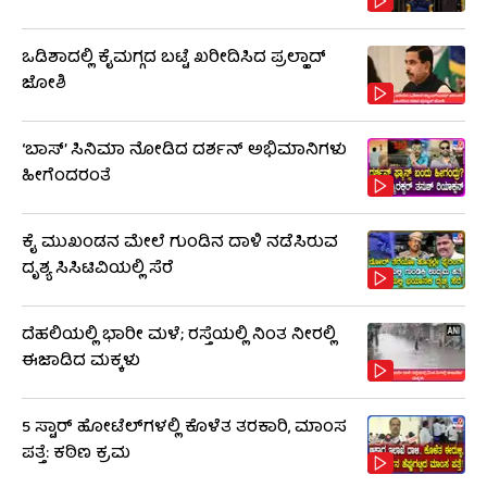
ಒಡಿಶಾದಲ್ಲಿ ಕೈಮಗ್ಗದ ಬಟ್ಟೆ ಖರೀದಿಸಿದ ಪ್ರಲ್ಹಾದ್
ಜೋಶಿ
‘ಬಾಸ್’ ಸಿನಿಮಾ ನೋಡಿದ ದರ್ಶನ್ ಅಭಿಮಾನಿಗಳು
ಹೀಗೆಂದರಂತೆ
ಕೈ ಮುಖಂಡನ ಮೇಲೆ ಗುಂಡಿನ ದಾಳಿ ನಡೆಸಿರುವ
ದೃಶ್ಯ ಸಿಸಿಟಿವಿಯಲ್ಲಿ ಸೆರೆ
ದೆಹಲಿಯಲ್ಲಿ ಭಾರೀ ಮಳೆ; ರಸ್ತೆಯಲ್ಲಿ ನಿಂತ ನೀರಲ್ಲಿ
ಈಜಾಡಿದ ಮಕ್ಕಳು
5 ಸ್ಟಾರ್ ಹೋಟೆಲ್​​ಗಳಲ್ಲಿ ಕೊಳೆತ ತರಕಾರಿ, ಮಾಂಸ
ಪತ್ತೆ: ಕಠಿಣ ಕ್ರಮ