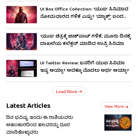
UI Box Office Collection: ‘ಯುಐ’ ಸಿನಿಮಾದ
ಸೋಮವಾರದ ಗಳಿಕೆ ಎಷ್ಟು? ‘ಮ್ಯಾಕ್ಸ್​’ ಬಂದ
ಬಳಿಕ ಮುಂದೇನು?
‘ಯುಐ’ ಚಿತ್ರಕ್ಕೆ ಜಾಕ್​ಪಾಟ್ ಗಳಿಕೆ​; ಮೂರು ದಿನಕ್ಕೆ
ದಾಖಲೆಯ ಕಲೆಕ್ಷನ್ ಮಾಡಿದ ಉಪ್ಪಿ ಸಿನಿಮಾ
UI Twitter Review: ಜನರಿಗೆ ಯುಐ ಸಿನಿಮಾ
ಇಷ್ಟ ಆಯ್ತಾ? ಅದಕ್ಕೂ ಮೊದಲು ಅರ್ಥ ಆಯ್ತಾ?
Load More
Latest Articles
View More
ದಿನ ಭವಿಷ್ಯ: ಇಂದು ಈ ರಾಶಿಯವರು
ಅಹಂಕಾರದಿಂದ ಹಲವರನ್ನು ದೂರ
ಮಾಡಿಕೊಳ್ಳುವರು