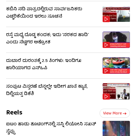
ಕಬಿನಿ ನದಿ ಪಾತ್ರದಲ್ಲಿರುವ ಸಾರ್ವಜನಿಕರು
ಎಚ್ಚರಿಕೆಯಿಂದ ಇರಲು ಸೂಚನೆ
ರಸ್ತೆ ಮಧ್ಯೆ ದೊಡ್ಡ ಕಂದಕ; ಇದು 'ನರಕದ ಹಾದಿ'
ಎಂದು ನೆಟ್ಟಿಗರ ಆಕ್ರೋಶ
ದುಬಾರೆ ದುರಂತಕ್ಕೆ 2.5 ತಿಂಗಳು: ಇಂದಿಗೂ
ಜಾರಿಯಾಗದ ಎಸ್‌ಒಪಿ
ಸಂಪುಟ ವಿಸ್ತರಣೆ ಬೆನ್ನಲ್ಲೇ ಇದೀಗ ಖಾತೆ ಕ್ಯಾತೆ,
ದಿಲ್ಲಿಯತ್ತ ಡಿಕೆಶಿ
Reels
View More
ಐಟಂ ಹಾಡು ಶೂಟಿಂಗ್​​ನಲ್ಲಿ ಸನ್ನಿ ಲಿಯೋನಿ ಸಖತ್
ಸ್ಟೆಪ್ಪು