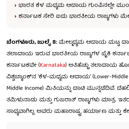
ಭಾರತ ಕೆಳ ಮಧ್ಯಮ ಆದಾಯ ಗುಂಪಿನಲ್ಲೇ ಮುಂದ
ಕರ್ನಾಟಕ ಸೇರಿ ಐದು ಭಾರತೀಯ ರಾಜ್ಯಗಳು ಮೇಲ
ಬೆಂಗಳೂರು, ಜುಲೈ 8:
ಮೇಲ್ಮಧ್ಯಮ ಆದಾಯ ಮಟ್ಟ ದಾಟಿ
ತಲಾದಾಯ ಇರುವ ಭಾರತೀಯ ರಾಜ್ಯಗಳ ಪೈಕಿ ಕರ್ನಾಟಕ ಎರಡ
ಕರ್ನಾಟಕವೇ (
Karnataka
) ಅತಿಹೆಚ್ಚು ತಲಾದಾಯ ಹೊಂ
ವಿಶ್ವಬ್ಯಾಂಕ್‌ನ ‘ಕೆಳ-ಮಧ್ಯಮ ಆದಾಯ’ (Lower-Middle
Middle Income) ಮಿತಿಯನ್ನು ದಾಟಿ ಮುನ್ನಡೆದಿವೆ. ದೆ
ತಮಿಳುನಾಡು ಮತ್ತು ಗುಜರಾತ್ ರಾಜ್ಯಗಳು ಮಾತ್ರ. ಇತರ 
ಸಾಧ್ಯವಾಗಿಲ್ಲ. ಅವರು ಮಹಾರಾಷ್ಟ್ರ, ಹರ್ಯಾಣ ಮತ್ತು ಕ