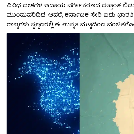
ವಿವಿಧ ದೇಶಗಳ ಆದಾಯ ವರ್ಗೀಕರಣದ ದತ್ತಾಂಶ ಬಿಡು
ಮುಂದುವರಿದಿದೆ. ಆದರೆ, ಕರ್ನಾಟಕ ಸೇರಿ ಐದು ಭಾರತ
ರಾಜ್ಯಗಳು ಸ್ವಲ್ಪದರಲ್ಲಿ ಈ ಉನ್ನತ ಮಟ್ಟದಿಂದ ವಂಚಿತಗೊಂ