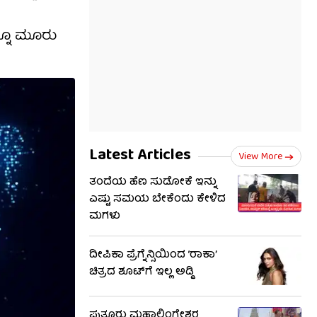
್ನೂ ಮೂರು
Latest Articles
View More
ತಂದೆಯ ಹೆಣ ಸುಡೋಕೆ ಇನ್ನು
ಎಷ್ಟು ಸಮಯ ಬೇಕೆಂದು ಕೇಳಿದ
ಮಗಳು
ದೀಪಿಕಾ ಪ್ರೆಗ್ನೆನ್ಸಿಯಿಂದ ‘ರಾಕಾ’
ಚಿತ್ರದ ಶೂಟ್​​ಗೆ ಇಲ್ಲ ಅಡ್ಡಿ
ಪುತ್ತೂರು ಮಹಾಲಿಂಗೇಶ್ವರ