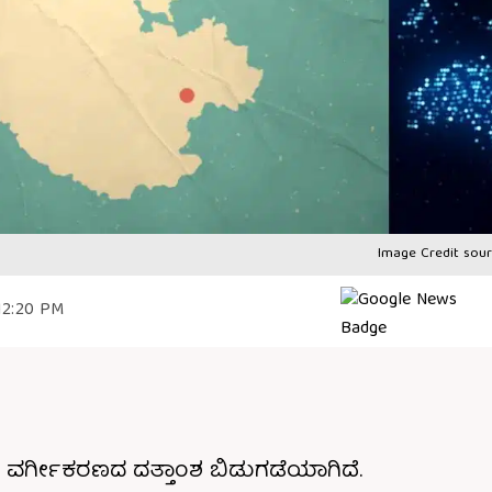
Image Credit sour
 12:20 PM
ಾಯ ವರ್ಗೀಕರಣದ ದತ್ತಾಂಶ ಬಿಡುಗಡೆಯಾಗಿದೆ.