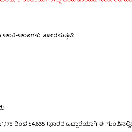
ು ಸುಲಭ; 5 ಉಪಾಯಗಳನ್ನು ಹಂಚಿಕೊಂಡಿದೆ ಸರ್ಕಾರದ ಪಿಐಬಿ ಫ
 ಈ ಅಂಕಿ-ಅಂಶಗಳು ತೋರಿಸುತ್ತವೆ:
ಮೆ
175 ರಿಂದ $4,635 (ಭಾರತ ಒಟ್ಟಾರೆಯಾಗಿ ಈ ಗುಂಪಿನಲ್ಲಿದ