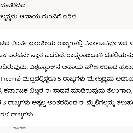
ುವರಿದಿದೆ.
್ಮಧ್ಯಮ ಆದಾಯ ಗುಂಪಿಗೆ ಏರಿವೆ.
ದ ಕೆಲವೇ ಭಾರತೀಯ ರಾಜ್ಯಗಳಲ್ಲಿ ಕರ್ನಾಟಕವೂ ಇದೆ. ಅತಿ
ನೇ ಸ್ಥಾನ ಪಡೆದಿದೆ. ರಾಷ್ಟ್ರರಾಜಧಾನಿ ದೆಹಲಿಯನ್ನು ಬ
ದಿರುವುದು. ವಿಶ್ವಬ್ಯಾಂಕ್‌ನ ಆದಾಯ ವರ್ಗೀಕರಣದ ಪ್ರಕ
 Income) ಮಟ್ಟದಲ್ಲಿದ್ದರೂ 5 ರಾಜ್ಯಗಳು ‘ಮೇಲ್ಮಧ್ಯಮ ಆದಾ
ಹಲಿ, ಕರ್ನಾಟಕ ಬಿಟ್ಟರೆ ಈ ಸಾಧನೆ ಮಾಡಿರುವುದು ತೆಲಂಗಾಣ,
3 ರಾಜ್ಯಗಳು ಅತ್ಯಲ್ಪ ಅಂತರದಿಂದ ಈ ಮೈಲಿಗಲ್ಲನ್ನು ತಲುಪ
ೇರಳ ರಾಜ್ಯಗಳು.