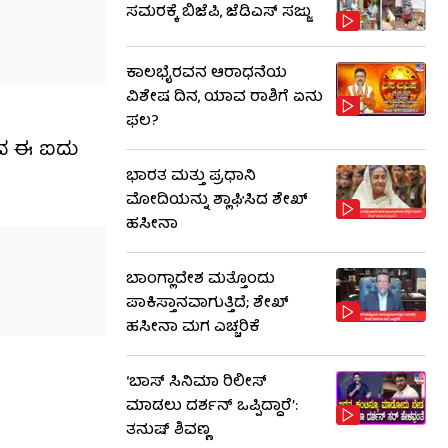
ಸಮರಕ್ಕೆ ಬಿಜೆಪಿ, ಜೆಡಿಎಸ್ ಸಜ್ಜು
ಕಾಲಭೈರವನ ಆರಾಧನೆಯ
ವಿಶೇಷ ದಿನ, ಯಾವ ರಾಶಿಗೆ ಏನು
ಫಲ?
ತದ ಈ ಐದು
ಭಾರತ ಮತ್ತು ಪ್ರಧಾನಿ
ಮೋದಿಯನ್ನು ಶ್ಲಾಘಿಸಿದ ಶೇಖ್
ಹಸೀನಾ
ಬಾಂಗ್ಲಾದೇಶ ಮತ್ತೊಂದು
ಪಾಕಿಸ್ತಾನವಾಗುತ್ತಿದೆ; ಶೇಖ್
ಹಸೀನಾ ಮಗ ಎಚ್ಚರಿಕೆ
‘ಬಾಸ್ ಸಿನಿಮಾ ರಿಲೀಸ್
ಮಾಡಲು ದರ್ಶನ್ ಒಪ್ಪಿದ್ದಾರೆ’:
ತನುಷ್ ಶಿವಣ್ಣ