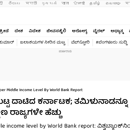
दी 
తెలుగు 
मराठी
ગુજરાતી
বাংলা
ਪੰਜਾਬੀ
தமிழ்
മലയാളം
मन
ಕ್ರೀಡೆ
ದೇಶ
ವಿದೇಶ
ಜೀವನಶೈಲಿ
ಆರೋಗ್ಯ
ವೈರಲ್​
ಅಧ್ಯಾತ್ಮ
ವಕುಮಾರ್​
ಜಲಾಶಯಗಳ ನೀರಿನ ಮಟ್ಟ
ವೆಬ್​ಸ್ಟೋರಿ
#ಬೆಂಗಳೂರು ಸುದ್ದಿ
per Middle Income Level By World Bank Report
 ಮಟ್ಟ ದಾಟಿದ ಕರ್ನಾಟಕ; ತಮಿಳುನಾಡನ್ನೂ
ಣ ರಾಜ್ಯಗಳೇ ಹೆಚ್ಚು
 income level by World Bank report: ವಿಶ್ವಬ್ಯಾಂಕ್​ನಿಂ