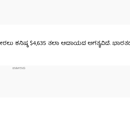
ೆ ಸೇರಲು ಕನಿಷ್ಠ $4,635 ತಲಾ ಆದಾಯದ ಅಗತ್ಯವಿದೆ. ಭಾರ