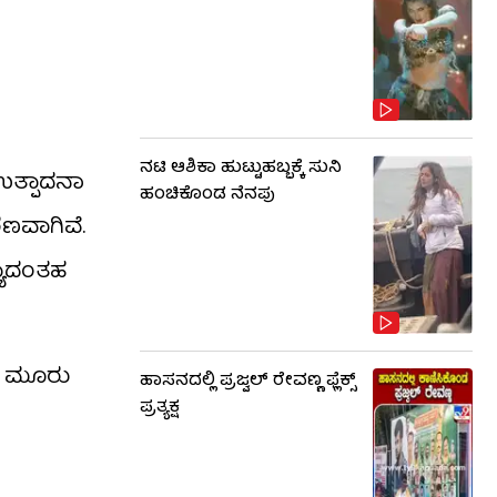
ನಟಿ ಆಶಿಕಾ ಹುಟ್ಟುಹಬ್ಬಕ್ಕೆ ಸುನಿ
 ಉತ್ಪಾದನಾ
ಹಂಚಿಕೊಂಡ ನೆನಪು
ರಣವಾಗಿವೆ.
ಯಾದಂತಹ
ೆದ ಮೂರು
ಹಾಸನದಲ್ಲಿ ಪ್ರಜ್ವಲ್ ರೇವಣ್ಣ ಫ್ಲೆಕ್ಸ್
ಪ್ರತ್ಯಕ್ಷ