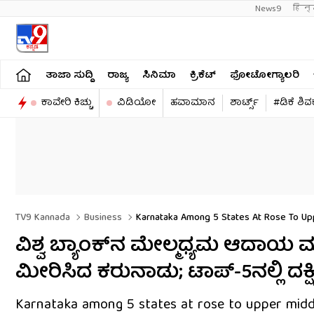
News9
हिन्
ತಾಜಾ ಸುದ್ದಿ
ರಾಜ್ಯ
ಸಿನಿಮಾ
ಕ್ರಿಕೆಟ್​
ಫೋಟೋಗ್ಯಾಲರಿ
ಕಾವೇರಿ ಕಿಚ್ಚು
ವಿಡಿಯೋ
ಹವಾಮಾನ
ಶಾರ್ಟ್ಸ್​
#ಡಿಕೆ ಶಿ
TV9 Kannada
Business
Karnataka Among 5 States At Rose To Up
ವಿಶ್ವ ಬ್ಯಾಂಕ್​ನ ಮೇಲ್ಮಧ್ಯಮ ಆದಾಯ
ಮೀರಿಸಿದ ಕರುನಾಡು; ಟಾಪ್-5ನಲ್ಲಿ ದಕ್ಷಿ
Karnataka among 5 states at rose to upper middle