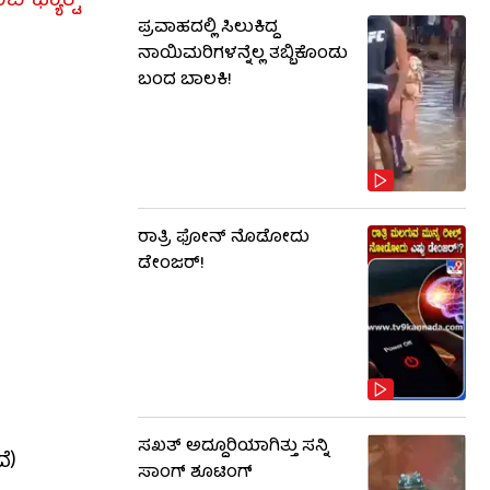
್ಯಾಕ್ಟ್​
ಪ್ರವಾಹದಲ್ಲಿ ಸಿಲುಕಿದ್ದ
ನಾಯಿಮರಿಗಳನ್ನೆಲ್ಲ ತಬ್ಬಿಕೊಂಡು
ಬಂದ ಬಾಲಕಿ!
ರಾತ್ರಿ ಫೋನ್​​ ನೊಡೋದು
ಡೇಂಜರ್!
ಸಖತ್ ಅದ್ದೂರಿಯಾಗಿತ್ತು ಸನ್ನಿ
ೆ)
ಸಾಂಗ್ ಶೂಟಿಂಗ್