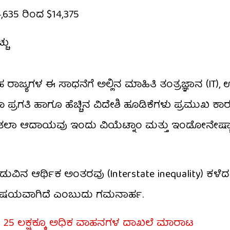
635 ರಿಂದ $14,375
್ಚು
ಾಜ್ಯಗಳ ಈ ಸಾಧನೆಗೆ ಅಲ್ಲಿನ ಮಾಹಿತಿ ತಂತ್ರಜ್ಞಾನ (IT),
 ಪ್ರಗತಿ ಹಾಗೂ ಹೆಚ್ಚಿನ ವಿದೇಶಿ ಹೂಡಿಕೆಗಳು ಪ್ರಮುಖ ಕಾ
ಳ ತಲಾ ಆದಾಯವು ಇಂದು ವಿಯೆಟ್ನಾಂ ಮತ್ತು ಇಂಡೋನೇಷ್
ಡುವಿನ ಆರ್ಥಿಕ ಅಂತರವು (Interstate inequality) ಕಳ
ರಿ ವಿಷಯವಾಗಿದೆ ಎಂಬುದು ಗಮನಾರ್ಹ.
ುಗ್ಗಿ; 25 ಲಕ್ಷಕ್ಕೂ ಅಧಿಕ ವಾಹನಗಳ ದಾಖಲೆ ಮಾರಾಟ