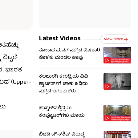
Latest Videos
View More
ಹೆಚ್ಚು
ತೋಟದ ಮನೆಗೆ ನುಗ್ಗಿದ ವಿಷಕಾರಿ
ಿಟ್ಟರೆ
ಕೊಳಕು ಮಂಡಲ ಹಾವು
ಾರ, ಭಾರತ
ಕಲಬುರಗಿ ಕೇಂದ್ರಿಯ ವಿವಿ
ಯದ’ (Upper-
ಕ್ವಾರ್ಟರ್ಸ್‌ಗೆ ಚಾಕು ಹಿಡಿದು
ನುಗ್ಗಿದ ಆಗಂತುಕರು
ಲು
ಹಾಸ್ಟೆಲ್‌ನಲ್ಲಿದ್ದ 20
ಕಂಪ್ಯೂಟರ್‌ಗಳು ಮಾಯ
ಬಿಡದಿ ಟೌನ್‌ಶಿಪ್ ವಿರುದ್ಧ