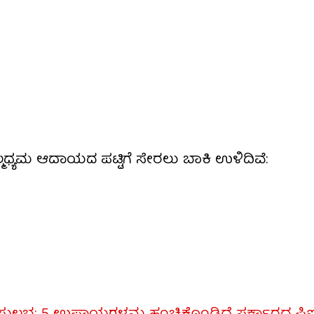
ೇಲ್ಮಧ್ಯಮ ಆದಾಯದ ಪಟ್ಟಿಗೆ ಸೇರಲು ಬಾಕಿ ಉಳಿದಿವೆ: