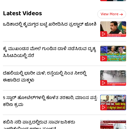
Latest Videos
View More
ಒಡಿಶಾದಲ್ಲಿ ಕೈಮಗ್ಗದ ಬಟ್ಟೆ ಖರೀದಿಸಿದ ಪ್ರಲ್ಹಾದ್ ಜೋಶಿ
ಕೈ ಮುಖಂಡನ ಮೇಲೆ ಗುಂಡಿನ ದಾಳಿ ನಡೆಸಿರುವ ದೃಶ್ಯ
ಸಿಸಿಟಿವಿಯಲ್ಲಿ ಸೆರೆ
ದೆಹಲಿಯಲ್ಲಿ ಭಾರೀ ಮಳೆ; ರಸ್ತೆಯಲ್ಲಿ ನಿಂತ ನೀರಲ್ಲಿ
ಈಜಾಡಿದ ಮಕ್ಕಳು
5 ಸ್ಟಾರ್ ಹೋಟೆಲ್​​ಗಳಲ್ಲಿ ಕೊಳೆತ ತರಕಾರಿ, ಮಾಂಸ ಪತ್ತೆ:
ಕಠಿಣ ಕ್ರಮ
ಕಬಿನಿ ನದಿ ಪಾತ್ರದಲ್ಲಿರುವ ಸಾರ್ವಜನಿಕರು