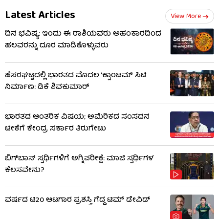
Latest Articles
View More
ದಿನ ಭವಿಷ್ಯ: ಇಂದು ಈ ರಾಶಿಯವರು ಅಹಂಕಾರದಿಂದ
ಹಲವರನ್ನು ದೂರ ಮಾಡಿಕೊಳ್ಳುವರು
ಹೆಸರಘಟ್ಟದಲ್ಲಿ ಭಾರತದ ಮೊದಲ ‘ಕ್ವಾಂಟಮ್ ಸಿಟಿ
ನಿರ್ಮಾಣ: ಡಿಕೆ ಶಿವಕುಮಾರ್
ಭಾರತದ ಆಂತರಿಕ ವಿಷಯ; ಅಮೆರಿಕದ ಸಂಸದನ
ಟೀಕೆಗೆ ಕೇಂದ್ರ ಸರ್ಕಾರ ತಿರುಗೇಟು
ಬಿಗ್​​ಬಾಸ್​ ಸ್ಪರ್ಧಿಗಳಿಗೆ ಅಗ್ನಿಪರೀಕ್ಷೆ: ಮಾಜಿ ​​ಸ್ಪರ್ಧಿಗಳ
ಕೆಲಸವೇನು?
ವರ್ಷದ ಟಿ20 ಆಟಗಾರ ಪ್ರಶಸ್ತಿ ಗೆದ್ದ ಟಿಮ್ ಡೇವಿಡ್