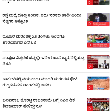
ಎಚ್ಚರಿಕೆಯಿಂದ ಇರಲು ಸೂಚನೆ
ರಸ್ತೆ ಮಧ್ಯೆ ದೊಡ್ಡ ಕಂದಕ; ಇದು 'ನರಕದ ಹಾದಿ' ಎಂದು
ನೆಟ್ಟಿಗರ ಆಕ್ರೋಶ
ದುಬಾರೆ ದುರಂತಕ್ಕೆ 2.5 ತಿಂಗಳು: ಇಂದಿಗೂ
ಜಾರಿಯಾಗದ ಎಸ್‌ಒಪಿ
ಸಂಪುಟ ವಿಸ್ತರಣೆ ಬೆನ್ನಲ್ಲೇ ಇದೀಗ ಖಾತೆ ಕ್ಯಾತೆ, ದಿಲ್ಲಿಯತ್ತ
ಡಿಕೆಶಿ
ಕಾರ್ಕಳದಲ್ಲಿ ವಯನಾಡು ಮಾದರಿ ದುರಂತದ ಭೀತಿ:
ಗುಡ್ಡಕುಸಿತದ ಆತಂಕದಲ್ಲಿ ಜನರು
ಬಸವರಾಜ ಹೊರಟ್ಟಿ ರಾಜೀನಾಮೆ ಬಗ್ಗೆ ಸಿಎಂ ಡಿಕೆ
ಶಿವಕುಮಾರ್ ಹೇಳಿದ್ದೇನು?