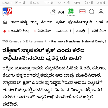
News9
हिन्दी 
తెలుగు 
मराठी
ગુજરાતી
বাংলা
ਪੰਜਾਬੀ
தமிழ்
AQI
ತಾಜಾ ಸುದ್ದಿ
ರಾಜ್ಯ
ಸಿನಿಮಾ
ಕ್ರಿಕೆಟ್​
ಫೋಟೋಗ್ಯಾಲರಿ
ಕ್ರೀಡೆ
ಕಾವೇರಿ ಕಿಚ್ಚು
ವಿಡಿಯೋ
ಹವಾಮಾನ
ಶಾರ್ಟ್ಸ್​
#ಡಿಕೆ ಶಿವಕ
TV9 Kannada
Entertainment
Rashmika Mandanna: National Crush, Bu
ರಶ್ಮಿಕಾಗೆ ನ್ಯಾಷನಲ್ ಕ್ರಶ್ ಎಂದು ಕರೆದ
ಅಭಿಮಾನಿ; ನಟಿಯ ಪ್ರತಿಕ್ರಿಯೆ ಏನು?
ರಶ್ಮಿಕಾ ಮಂದಣ್ಣ ಅವರು ಕನ್ನಡದಿಂದ ಹಿಡಿದು ಹಿಂದಿ, ತಮಿಳು,
ತೆಲುಗು ಚಿತ್ರರಂಗದಲ್ಲಿ ತಮ್ಮದೇ ಆದ ಛಾಪು ಮೂಡಿಸಿದ್ದಾರೆ.
‘ನ್ಯಾಷನಲ್ ಕ್ರಶ್’ ಎಂದೇ ಪ್ರಸಿದ್ಧರಾಗಿರುವ ಅವರು ಇತ್ತೀಚೆಗೆ
‘ಕುಬೇರ’ ಚಿತ್ರದಲ್ಲಿ ನಟಿಸಿದ್ದಾರೆ. ವಿಮಾನ ನಿಲ್ದಾಣದಲ್ಲಿ ಅವರ
ಸರಳತೆ ಹಾಗೂ ಸೌಜನ್ಯತೆ ಅಭಿಮಾನಿಗಳಿಂದ ಮೆಚ್ಚುಗೆ
ಪಡೆದಿದೆ.