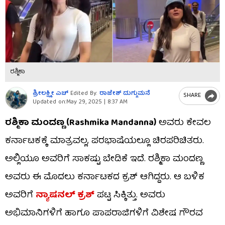
ರಶ್ಮಿಕಾ
ಶ್ರೀಲಕ್ಷ್ಮೀ ಎಚ್
Edited By:
ರಾಜೇಶ್ ದುಗ್ಗುಮನೆ
SHARE
Updated on:
May 29, 2025 | 8:37 AM
ರಶ್ಮಿಕಾ ಮಂದಣ್ಣ (Rashmika Mandanna)
ಅವರು ಕೇವಲ
ಕರ್ನಾಟಕಕ್ಕೆ ಮಾತ್ರವಲ್ಲ, ಪರಭಾಷೆಯಲ್ಲೂ ಚಿರಪರಿಚಿತರು.
ಅಲ್ಲಿಯೂ ಅವರಿಗೆ ಸಾಕಷ್ಟು ಬೇಡಿಕೆ ಇದೆ. ರಶ್ಮಿಕಾ ಮಂದಣ್ಣ
ಅವರು ಈ ಮೊದಲು ಕರ್ನಾಟಕದ ಕ್ರಶ್ ಆಗಿದ್ದರು. ಆ ಬಳಿಕ
ಅವರಿಗೆ
ನ್ಯಾಷನಲ್ ಕ್ರಶ್
ಪಟ್ಟ ಸಿಕ್ಕಿತ್ತು. ಅವರು
ಅಭಿಮಾನಿಗಳಿಗೆ ಹಾಗೂ ಪಾಪರಾಜಿಗಳಿಗೆ ವಿಶೇಷ ಗೌರವ