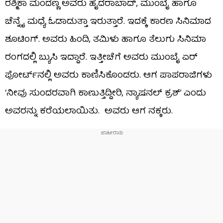
ರಶ್ಮಿಕಾ ಮಂದಣ್ಣ ಅವರು ಹೈದರಾಬಾದ್, ಮುಂಬೈ ಹಾಗೂ
ಚೆನ್ನೈ ಮಧ್ಯೆ ಓಡಾಡುತ್ತಾ ಇರುತ್ತಾರೆ. ಇದಕ್ಕೆ ಕಾರಣ ಸಿನಿಮಾದ
ಶೂಟಿಂಗ್. ಅವರು ಹಿಂದಿ, ತಮಿಳು ಹಾಗೂ ತೆಲುಗು ಸಿನಿಮಾ
ರಂಗದಲ್ಲಿ ಬ್ಯುಸಿ ಇದ್ದಾರೆ. ಇತ್ತೀಚೆಗೆ ಅವರು ಮುಂಬೈ ಏರ್​
ಪೋರ್ಟ್​ನಲ್ಲಿ ಅವರು ಕಾಣಿಸಿಕೊಂಡರು. ಆಗ ಪಾಪರಾಜಿಗಳು
‘ನೀವು ಸುಂದರವಾಗಿ ಕಾಣುತ್ತಿದ್ದೀರಿ, ನ್ಯಾಷನಲ್ ಕ್ರಶ್’ ಎಂದು
ಅವರನ್ನು ಕರೆಯಲಾಯಿತು. ಅವರು ಆಗ ನಕ್ಕರು.