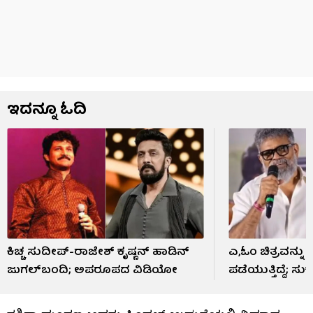
ಇದನ್ನೂ ಓದಿ
ಕಿಚ್ಚ ಸುದೀಪ್-ರಾಜೇಶ್ ಕೃಷ್ಣನ್ ಹಾಡಿನ್
ಎ,ಓಂ ಚಿತ್ರವನ್ನು ನ
ಜುಗಲ್​ಬಂದಿ; ಅಪರೂಪದ ವಿಡಿಯೋ
ಪಡೆಯುತ್ತಿದ್ದೆ; ಸ