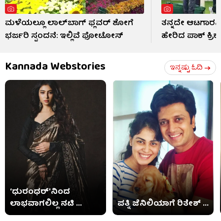
ಮಳೆಯಲ್ಲೂ ಲಾಲ್‌ಬಾಗ್ ಫ್ಲವರ್ ಶೋಗೆ
ತನ್ನದೇ ಆಟಗಾರನಿ
ಭರ್ಜರಿ ಸ್ಪಂದನೆ: ಇಲ್ಲಿವೆ ಫೋಟೋಸ್​
ಹೇರಿದ ಪಾಕ್ ಕ್ರಿ
Kannada Webstories
ಇನ್ನಷ್ಟು ಓದಿ
‘ಧುರಂಧರ್’ನಿಂದ
ಲಾಭವಾಗಲಿಲ್ಲ ನಟಿ ...
ಪತ್ನಿ ಜೆನಿಲಿಯಾಗೆ ರಿತೇಶ್ ...