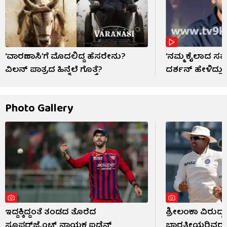
‘ವಾರಣಾಸಿ’ಗೆ ಮೊದಲಿದ್ದ ಹೆಸರೇನು?
‘ನಮ್ಮ ಕೈಲಾದ
ವಿಲನ್ ಪಾತ್ರದ ಹಿನ್ನೆಲೆ ಗೊತ್ತೆ?
ದರ್ಶನ್ ಹೇಳಿದ್ರು’
Photo Gallery
ಇದ್ದಕ್ಕಿದ್ದಂತೆ ತಂಡದ ತೊರೆದ
ಶ್ರೀಲಂಕಾ ವಿರುದ್ಧ
ಸೂಪರ್‌ಜೈಂಟ್ಸ್ ನಾಯಕ ಐಡೆನ್
ಭಾರತೀಯರಿವರು