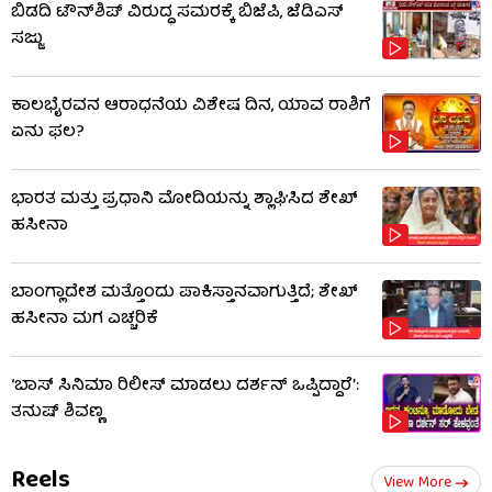
ಬಿಡದಿ ಟೌನ್‌ಶಿಪ್ ವಿರುದ್ಧ ಸಮರಕ್ಕೆ ಬಿಜೆಪಿ, ಜೆಡಿಎಸ್
ಸಜ್ಜು
ಕಾಲಭೈರವನ ಆರಾಧನೆಯ ವಿಶೇಷ ದಿನ, ಯಾವ ರಾಶಿಗೆ
ಏನು ಫಲ?
ಭಾರತ ಮತ್ತು ಪ್ರಧಾನಿ ಮೋದಿಯನ್ನು ಶ್ಲಾಘಿಸಿದ ಶೇಖ್
ಹಸೀನಾ
ಬಾಂಗ್ಲಾದೇಶ ಮತ್ತೊಂದು ಪಾಕಿಸ್ತಾನವಾಗುತ್ತಿದೆ; ಶೇಖ್
ಹಸೀನಾ ಮಗ ಎಚ್ಚರಿಕೆ
‘ಬಾಸ್ ಸಿನಿಮಾ ರಿಲೀಸ್ ಮಾಡಲು ದರ್ಶನ್ ಒಪ್ಪಿದ್ದಾರೆ’:
ತನುಷ್ ಶಿವಣ್ಣ
Reels
View More