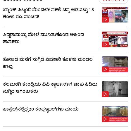
ಬ್ಯಾಂಕ್ ಸಿಬ್ಬಂದಿಯಿಂದಲೇ ನಕಲಿ ಚಿನ್ನ ಅಡವಿಟ್ಟು 1.5
ಕೋಟಿ ರೂ. ವಂಚನೆ!
ಸಿದ್ದರಾಮಯ್ಯ ಮೇಲೆ ಮುನಿಸುಕೊಂಡ ಅಹಿಂದ
ಶಾಸಕರು
ತೋಟದ ಮನೆಗೆ ನುಗ್ಗಿದ ವಿಷಕಾರಿ ಕೊಳಕು ಮಂಡಲ
ಹಾವು
ಕಲಬುರಗಿ ಕೇಂದ್ರಿಯ ವಿವಿ ಕ್ವಾರ್ಟರ್ಸ್‌ಗೆ ಚಾಕು ಹಿಡಿದು
ನುಗ್ಗಿದ ಆಗಂತುಕರು
ಹಾಸ್ಟೆಲ್‌ನಲ್ಲಿದ್ದ 20 ಕಂಪ್ಯೂಟರ್‌ಗಳು ಮಾಯ