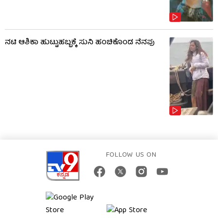
ನಟಿ ಆಶಿಕಾ ಹುಟ್ಟುಹಬ್ಬಕ್ಕೆ ಸುನಿ ಹಂಚಿಕೊಂಡ ನೆನಪು
FOLLOW US ON