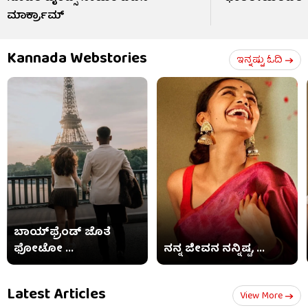
ಮಾರ್ಕ್ರಾಮ್
Kannada Webstories
ಇನ್ನಷ್ಟು ಓದಿ
ಬಾಯ್​​ಫ್ರೆಂಡ್ ಜೊತೆ
ಫೋಟೋ ...
ನನ್ನ ಜೀವನ ನನ್ನಿಷ್ಟ, ...
Latest Articles
View More