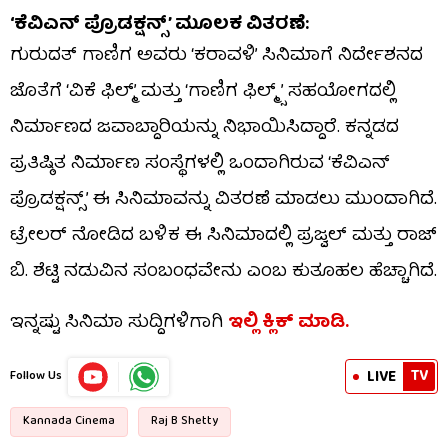
‘ಕೆವಿಎನ್ ಪ್ರೊಡಕ್ಷನ್ಸ್’ ಮೂಲಕ ವಿತರಣೆ:
ಗುರುದತ್ ಗಾಣಿಗ ಅವರು ‘ಕರಾವಳಿ’ ಸಿನಿಮಾಗೆ ನಿರ್ದೇಶನದ
ಜೊತೆಗೆ ‘ವಿಕೆ ಫಿಲ್ಮ್’ ಮತ್ತು ‘ಗಾಣಿಗ ಫಿಲ್ಮ್ಸ್‌’ ಸಹಯೋಗದಲ್ಲಿ
ನಿರ್ಮಾಣದ ಜವಾಬ್ದಾರಿಯನ್ನು ನಿಭಾಯಿಸಿದ್ದಾರೆ. ಕನ್ನಡದ
ಪ್ರತಿಷ್ಠಿತ ನಿರ್ಮಾಣ ಸಂಸ್ಥೆಗಳಲ್ಲಿ ಒಂದಾಗಿರುವ ‘ಕೆವಿಎನ್
ಪ್ರೊಡಕ್ಷನ್ಸ್’ ಈ ಸಿನಿಮಾವನ್ನು ವಿತರಣೆ ಮಾಡಲು ಮುಂದಾಗಿದೆ.
ಟ್ರೇಲರ್ ನೋಡಿದ ಬಳಿಕ ಈ ಸಿನಿಮಾದಲ್ಲಿ ಪ್ರಜ್ವಲ್ ಮತ್ತು ರಾಜ್
ಬಿ. ಶೆಟ್ಟಿ ನಡುವಿನ ಸಂಬಂಧವೇನು ಎಂಬ ಕುತೂಹಲ ಹೆಚ್ಚಾಗಿದೆ.
ಇನ್ನಷ್ಟು ಸಿನಿಮಾ ಸುದ್ದಿಗಳಿಗಾಗಿ
ಇಲ್ಲಿ ಕ್ಲಿಕ್​ ಮಾಡಿ.
TV
LIVE
Follow Us
Kannada Cinema
Raj B Shetty