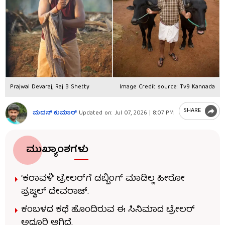
Prajwal Devaraj, Raj B Shetty
Image Credit source: Tv9 Kannada
SHARE
ಮದನ್​ ಕುಮಾರ್​
Updated on:
Jul 07, 2026 | 8:07 PM
ಮುಖ್ಯಾಂಶಗಳು
‘ಕರಾವಳಿ’ ಟ್ರೇಲರ್​ಗೆ ಡಬ್ಬಿಂಗ್ ಮಾಡಿಲ್ಲ ಹೀರೋ
ಪ್ರಜ್ವಲ್ ದೇವರಾಜ್.
ಕಂಬಳದ ಕಥೆ ಹೊಂದಿರುವ ಈ ಸಿನಿಮಾದ ಟ್ರೇಲರ್
ಅದ್ದೂರಿ ಆಗಿದೆ.