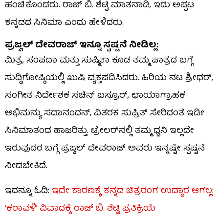
ಹಂಚಿಕೊಂಡರು. ರಾಜ್ ಬಿ. ಶೆಟ್ಟಿ ಮಾತನಾಡಿ, ಇದು ಅಪ್ಪಟ
ಕನ್ನಡದ ಸಿನಿಮಾ ಎಂದು ಹೇಳಿದರು.
ಪ್ರಜ್ವಲ್ ದೇವರಾಜ್ ಇನ್ನೂ ಸ್ಪಷ್ಟನೆ ನೀಡಿಲ್ಲ:
ಮಿತ್ರ, ಸಂಪದಾ ಮತ್ತು ಸುಷ್ಮಿತಾ ಕೂಡ ತಮ್ಮ ಪಾತ್ರದ ಬಗ್ಗೆ
ಸುದ್ದಿಗೋಷ್ಠಿಯಲ್ಲಿ ಖುಷಿ ವ್ಯಕ್ತಪಡಿಸಿದರು. ಹಿರಿಯ ನಟ ಶ್ರೀಧರ್,
ಸಂಗೀತ ನಿರ್ದೇಶಕ ಸಚಿನ್ ಬಸ್ರೂರ್, ಛಾಯಾಗ್ರಾಹಕ
ಅಭಿಮನ್ಯು ಸದಾನಂದನ್, ವಿತರಕ ಸುಪ್ರಿತ್ ಸೇರಿದಂತೆ ಇಡೀ
ಸಿನಿಮಾತಂಡ ಹಾಜರಿತ್ತು. ಟ್ರೇಲರ್​ನಲ್ಲಿ ತಮ್ಮ ಧ್ವನಿ ಇಲ್ಲದೇ
ಇರುವುದರ ಬಗ್ಗೆ ಪ್ರಜ್ವಲ್ ದೇವರಾಜ್ ಅವರು ಇನ್ನಷ್ಟೇ ಸ್ಪಷ್ಟನೆ
ನೀಡಬೇಕಿದೆ.
ಇದನ್ನೂ ಓದಿ:
ಇದೇ ಕಾರಣಕ್ಕೆ ಕನ್ನಡ ಚಿತ್ರರಂಗ ಉದ್ದಾರ ಆಗಲ್ಲ:
‘ಕರಾವಳಿ’ ವಿವಾದಕ್ಕೆ ರಾಜ್ ಬಿ. ಶೆಟ್ಟಿ ಪ್ರತಿಕ್ರಿಯೆ