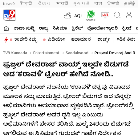
News9
हिन्दी 
తెలుగు 
मराठी
ગુજરાતી
বাংলা
ਪੰਜਾਬੀ
தமிழ்
AQI
ತಾಜಾ ಸುದ್ದಿ
ರಾಜ್ಯ
ಸಿನಿಮಾ
ಕ್ರಿಕೆಟ್​
ಫೋಟೋಗ್ಯಾಲರಿ
ಕ್ರೀಡೆ
ಕಾವೇರಿ ಕಿಚ್ಚು
ವಿಡಿಯೋ
ಹವಾಮಾನ
ಶಾರ್ಟ್ಸ್​
#ಡಿಕೆ ಶಿವಕ
TV9 Kannada
Entertainment
Sandalwood
Prajwal Devaraj And Raj
ಪ್ರಜ್ವಲ್ ದೇವರಾಜ್ ವಾಯ್ಸ್ ಇಲ್ಲದೇ ಬಿಡುಗಡೆ
ಆದ ‘ಕರಾವಳಿ’ ಟ್ರೇಲರ್ ಹೇಗಿದೆ ನೋಡಿ..
ಪ್ರಜ್ವಲ್ ದೇವರಾಜ್ ನಟನೆಯ ‘ಕರಾವಳಿ’ ಚಿತ್ರವು ವಿವಾದದ
ಮೂಲಕ ಸದ್ದು ಮಾಡುತ್ತಿದೆ. ಟ್ರೇಲರ್ ಬಿಡುಗಡೆ ಆದ ಬೆನ್ನಲ್ಲೇ
ಅಭಿಮಾನಿಗಳು ಅಸಮಾಧಾನ ವ್ಯಕ್ತಪಡಿಸಿದ್ದಾರೆ. ಟ್ರೇಲರ್​ನಲ್ಲಿ
ಪ್ರಜ್ವಲ್ ದೇವರಾಜ್ ಅವರ ಧ್ವನಿ ಇಲ್ಲ ಎಂಬುದು
ಅಭಿಮಾನಿಗಳಿಗೆ ಬೇಸರ ತರಿಸಿದೆ. ಜುಲೈ 24ರಂದು ಬಿಡುಗಡೆ
ಆಗಲಿರುವ ಈ ಸಿನಿಮಾಗೆ ಗುರುದತ್ ಗಾಣಿಗ ನಿರ್ದೇಶನ