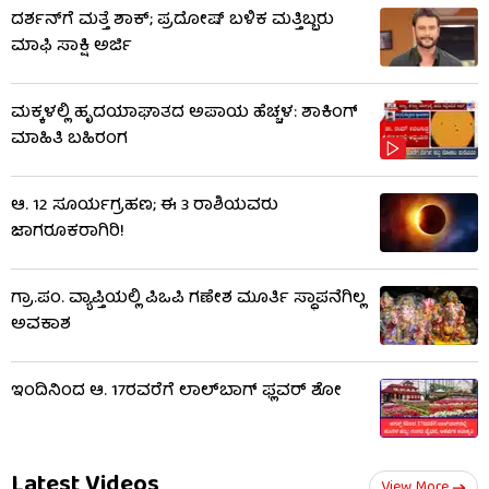
ದರ್ಶನ್​​ಗೆ ಮತ್ತೆ ಶಾಕ್; ಪ್ರದೋಷ್ ಬಳಿಕ ಮತ್ತಿಬ್ಬರು
ಮಾಫಿ ಸಾಕ್ಷಿ ಅರ್ಜಿ
ಮಕ್ಕಳಲ್ಲಿ ಹೃದಯಾಘಾತದ ಅಪಾಯ ಹೆಚ್ಚಳ: ಶಾಕಿಂಗ್​​
ಮಾಹಿತಿ ಬಹಿರಂಗ
ಆ. 12 ಸೂರ್ಯಗ್ರಹಣ; ಈ 3 ರಾಶಿಯವರು
ಜಾಗರೂಕರಾಗಿರಿ!
ಗ್ರಾ.ಪಂ. ವ್ಯಾಪ್ತಿಯಲ್ಲಿ ಪಿಒಪಿ ಗಣೇಶ ಮೂರ್ತಿ ಸ್ಥಾಪನೆಗಿಲ್ಲ
ಅವಕಾಶ
ಇಂದಿನಿಂದ ಆ. 17ರವರೆಗೆ ಲಾಲ್‌ಬಾಗ್ ಫ್ಲವರ್ ಶೋ
Latest Videos
View More