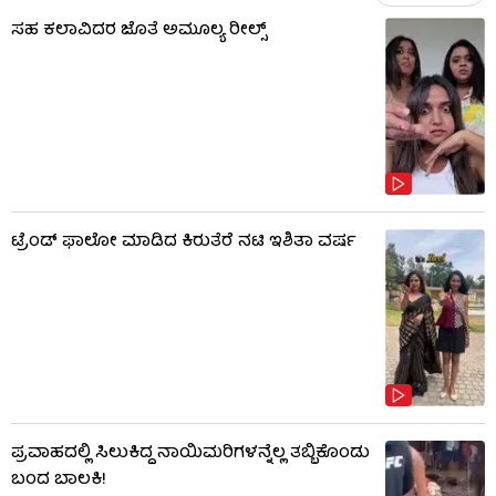
ಸಹ ಕಲಾವಿದರ ಜೊತೆ ಅಮೂಲ್ಯ ರೀಲ್ಸ್
ಟ್ರೆಂಡ್​​ ಫಾಲೋ ಮಾಡಿದ ಕಿರುತೆರೆ ನಟಿ ಇಶಿತಾ ವರ್ಷ
ಪ್ರವಾಹದಲ್ಲಿ ಸಿಲುಕಿದ್ದ ನಾಯಿಮರಿಗಳನ್ನೆಲ್ಲ ತಬ್ಬಿಕೊಂಡು
ಬಂದ ಬಾಲಕಿ!