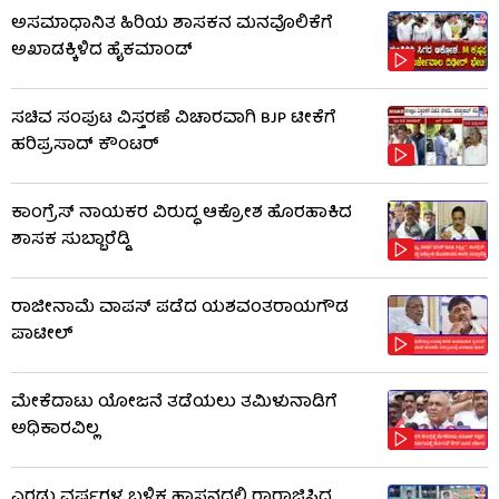
ಅಸಮಾಧಾನಿತ ಹಿರಿಯ ಶಾಸಕನ ಮನವೊಲಿಕೆಗೆ
ಅಖಾಡಕ್ಕಿಳಿದ ಹೈಕಮಾಂಡ್
ಸಚಿವ ಸಂಪುಟ ವಿಸ್ತರಣೆ ವಿಚಾರವಾಗಿ BJP ಟೀಕೆಗೆ
ಹರಿಪ್ರಸಾದ್ ಕೌಂಟರ್​​
ಕಾಂಗ್ರೆಸ್ ನಾಯಕರ ವಿರುದ್ಧ ಆಕ್ರೋಶ ಹೊರಹಾಕಿದ
ಶಾಸಕ ಸುಬ್ಬಾರೆಡ್ಡಿ
ರಾಜೀನಾಮೆ ವಾಪಸ್ ಪಡೆದ ಯಶವಂತರಾಯಗೌಡ
ಪಾಟೀಲ್
ಮೇಕೆದಾಟು ಯೋಜನೆ ತಡೆಯಲು ತಮಿಳುನಾಡಿಗೆ
ಅಧಿಕಾರವಿಲ್ಲ
ಎರಡು ವರ್ಷಗಳ ಬಳಿಕ ಹಾಸನದಲ್ಲಿ ರಾರಾಜಿಸಿದ