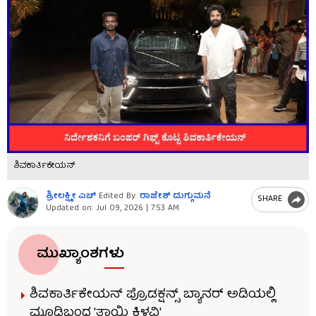
ಶಿವಕಾರ್ತಿಕೇಯನ್
ಶ್ರೀಲಕ್ಷ್ಮೀ ಎಚ್
Edited By:
ರಾಜೇಶ್ ದುಗ್ಗುಮನೆ
SHARE
Updated on:
Jul 09, 2026 | 7:53 AM
ಮುಖ್ಯಾಂಶಗಳು
ಶಿವಕಾರ್ತಿಕೇಯನ್ ಪ್ರೊಡಕ್ಷನ್ಸ್ ಬ್ಯಾನರ್ ಅಡಿಯಲ್ಲಿ
ಮೂಡಿಬಂದ 'ತಾಯಿ ಕಿಳವಿ'