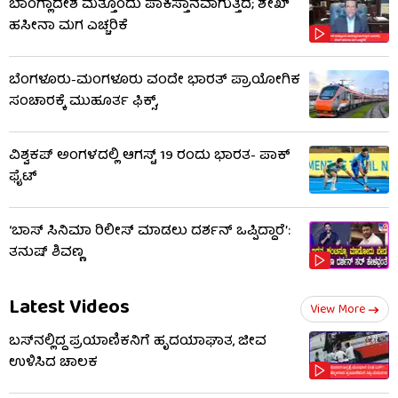
ಬಾಂಗ್ಲಾದೇಶ ಮತ್ತೊಂದು ಪಾಕಿಸ್ತಾನವಾಗುತ್ತಿದೆ; ಶೇಖ್
ಹಸೀನಾ ಮಗ ಎಚ್ಚರಿಕೆ
ಬೆಂಗಳೂರು-ಮಂಗಳೂರು ವಂದೇ ಭಾರತ್ ಪ್ರಾಯೋಗಿಕ
ಸಂಚಾರಕ್ಕೆ ಮುಹೂರ್ತ ಫಿಕ್ಸ್,
ವಿಶ್ವಕಪ್ ಅಂಗಳದಲ್ಲಿ ಆಗಸ್ಟ್ 19 ರಂದು ಭಾರತ- ಪಾಕ್
ಫೈಟ್
‘ಬಾಸ್ ಸಿನಿಮಾ ರಿಲೀಸ್ ಮಾಡಲು ದರ್ಶನ್ ಒಪ್ಪಿದ್ದಾರೆ’:
ತನುಷ್ ಶಿವಣ್ಣ
Latest Videos
View More
ಬಸ್‌ನಲ್ಲಿದ್ದ ಪ್ರಯಾಣಿಕನಿಗೆ ಹೃದಯಾಘಾತ, ಜೀವ
ಉಳಿಸಿದ ಚಾಲಕ