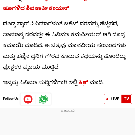
ಹೊಗಳಿದ ಶಿವಕಾರ್ತಿಕೇಯನ್
ದೊಡ್ಡ ಸ್ಟಾರ್ ಸಿನಿಮಾಗಳಂತೆ ಟಿಕೆಟ್ ದರವನ್ನು ಹೆಚ್ಚಿಸದೆ,
ಸಾಮಾನ್ಯ ದರದಲ್ಲೇ ಈ ಸಿನಿಮಾ ಕಮರ್ಷಿಯಲ್ ಆಗಿ ದೊಡ್ಡ
ಕಮಾಯಿ ಮಾಡಿದೆ. ಈ ಚಿತ್ರವು ಮಾನವೀಯ ಸಂಬಂಧಗಳು
ಮತ್ತು ಹೆಣ್ಣಿನ ಧ್ವನಿಗೆ ಗೌರವ ಕೊಡುವ ಕಥೆಯನ್ನು ಹೊಂದಿದ್ದು,
ಪ್ರೇಕ್ಷಕರ ಹೃದಯ ಮುಟ್ಟಿದೆ.
ಇನ್ನಷ್ಟು ಸಿನಿಮಾ ಸುದ್ದಿಗಳಿಗಾಗಿ ಇಲ್ಲಿ
ಕ್ಲಿಕ್​
ಮಾಡಿ.
TV
LIVE
Follow Us