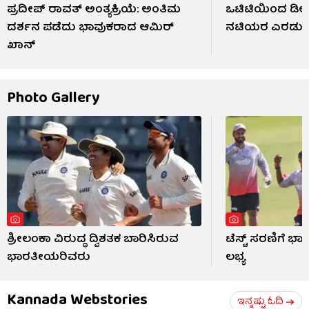
ಪ್ರದೀಪ್ ರಾವತ್ ಅಂತ್ಯಕ್ರಿಯೆ: ಅಂತಿಮ
ಒಟಿಟಿಯಿಂದ ಡಿಲೀ
ದರ್ಶನ ಪಡೆದು ಭಾವುಕರಾದ ಆಮಿರ್
ನಟಿಯರ ಎರಡು ಸ
ಖಾನ್
Photo Gallery
ಶ್ರೀಲಂಕಾ ವಿರುದ್ಧ ದ್ವಿಶತಕ ಬಾರಿಸಿರುವ
ಟೆಸ್ಟ್ ಸರಣಿಗೆ ಭಾ
ಭಾರತೀಯರಿವರು
ಲಭ್ಯ
Kannada Webstories
ಇನ್ನಷ್ಟು ಓದಿ