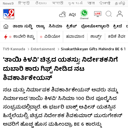
News9
हिन्दी 
తెలుగు 
मराठी
ગુજરાતી
বাংলা
ਪੰਜਾਬੀ
தமிழ்
AQI
ತಾಜಾ ಸುದ್ದಿ
ರಾಜ್ಯ
ಸಿನಿಮಾ
ಕ್ರಿಕೆಟ್​
ಫೋಟೋಗ್ಯಾಲರಿ
ಕ್ರೀಡೆ
ಕಾವೇರಿ ಕಿಚ್ಚು
ವಿಡಿಯೋ
ಹವಾಮಾನ
ಶಾರ್ಟ್ಸ್​
#ಡಿಕೆ ಶಿವಕ
TV9 Kannada
Entertainment
Sivakarthikeyan Gifts Mahindra BE 6 To
‘ತಾಯಿ ಕಿಳವಿ’ ಚಿತ್ರದ ಯಶಸ್ಸು: ನಿರ್ದೇಶಕನಿಗೆ
ದುಬಾರಿ ಕಾರು ಗಿಫ್ಟ್ ನೀಡಿದ ನಟ
ಶಿವಕಾರ್ತಿಕೇಯನ್
ನಟ ಮತ್ತು ನಿರ್ಮಾಪಕ ಶಿವಕಾರ್ತಿಕೇಯನ್ ಅವರು ತಮ್ಮ
ನಿರ್ಮಾಣದ 'ತಾಯಿ ಕಿಳವಿ' ಸಿನಿಮಾ 100 ದಿನ ಪೂರೈಸಿದ
ಸಂಭ್ರಮದಲ್ಲಿದ್ದಾರೆ. ಈ ಭರ್ಜರಿ ಬಾಕ್ಸ್ ಆಫೀಸ್ ಯಶಸ್ಸಿನ
ಹಿನ್ನೆಲೆಯಲ್ಲಿ, ಚಿತ್ರದ ನಿರ್ದೇಶಕ ಶಿವಕುಮಾರ್ ಮುರುಗೇಶನ್
ಅವರಿಗೆ ಹೊಚ್ಚ ಹೊಸ ಮಹೀಂದ್ರಾ BE 6 ಕಾರನ್ನು