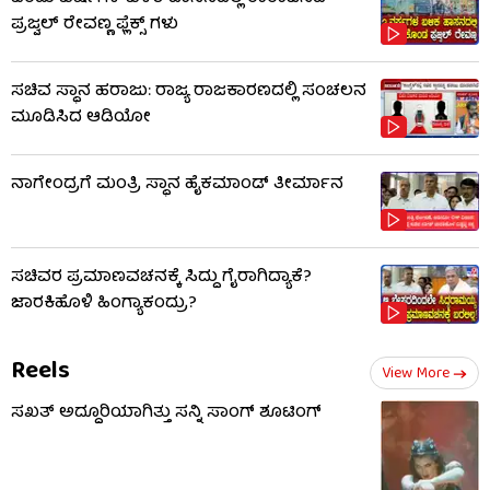
ಪ್ರಜ್ವಲ್ ರೇವಣ್ಣ ಫ್ಲೆಕ್ಸ್ ಗಳು
ಸಚಿವ ಸ್ಥಾನ ಹರಾಜು: ರಾಜ್ಯ ರಾಜಕಾರಣದಲ್ಲಿ ಸಂಚಲನ
ಮೂಡಿಸಿದ ಆಡಿಯೋ
ನಾಗೇಂದ್ರಗೆ ಮಂತ್ರಿ ಸ್ಥಾನ ಹೈಕಮಾಂಡ್ ತೀರ್ಮಾನ
ಸಚಿವರ ಪ್ರಮಾಣವಚನಕ್ಕೆ ಸಿದ್ದು ಗೈರಾಗಿದ್ಯಾಕೆ?
ಜಾರಕಿಹೊಳಿ ಹಿಂಗ್ಯಾಕಂದ್ರು?
Reels
View More
ಸಖತ್ ಅದ್ದೂರಿಯಾಗಿತ್ತು ಸನ್ನಿ ಸಾಂಗ್ ಶೂಟಿಂಗ್