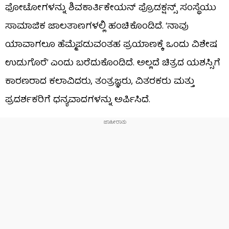
ಫೋಟೋಗಳನ್ನು ಶಿವಕಾರ್ತಿಕೇಯನ್ ಪ್ರೊಡಕ್ಷನ್ಸ್ ಸಂಸ್ಥೆಯು
ಸಾಮಾಜಿಕ ಜಾಲತಾಣಗಳಲ್ಲಿ ಹಂಚಿಕೊಂಡಿದೆ. ‘ನಾವು
ಯಾವಾಗಲೂ ಹೆಮ್ಮೆಪಡುವಂತಹ ಪ್ರಯಾಣಕ್ಕೆ ಒಂದು ವಿಶೇಷ
ಉಡುಗೊರೆ’ ಎಂದು ಬರೆದುಕೊಂಡಿದೆ. ಅಲ್ಲದೆ ಚಿತ್ರದ ಯಶಸ್ಸಿಗೆ
ಕಾರಣರಾದ ಕಲಾವಿದರು, ತಂತ್ರಜ್ಞರು, ವಿತರಕರು ಮತ್ತು
ಪ್ರದರ್ಶಕರಿಗೆ ಧನ್ಯವಾದಗಳನ್ನು ಅರ್ಪಿಸಿದೆ.