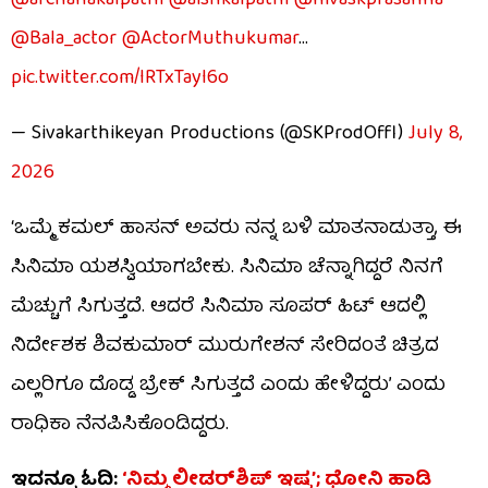
@archanakalpathi
@aishkalpathi
@nivaskprasanna
@Bala_actor
@ActorMuthukumar
…
pic.twitter.com/IRTxTayI6o
— Sivakarthikeyan Productions (@SKProdOffl)
July 8,
2026
‘ಒಮ್ಮೆ ಕಮಲ್ ಹಾಸನ್ ಅವರು ನನ್ನ ಬಳಿ ಮಾತನಾಡುತ್ತಾ, ಈ
ಸಿನಿಮಾ ಯಶಸ್ವಿಯಾಗಬೇಕು. ಸಿನಿಮಾ ಚೆನ್ನಾಗಿದ್ದರೆ ನಿನಗೆ
ಮೆಚ್ಚುಗೆ ಸಿಗುತ್ತದೆ. ಆದರೆ ಸಿನಿಮಾ ಸೂಪರ್ ಹಿಟ್ ಆದಲ್ಲಿ
ನಿರ್ದೇಶಕ ಶಿವಕುಮಾರ್ ಮುರುಗೇಶನ್ ಸೇರಿದಂತೆ ಚಿತ್ರದ
ಎಲ್ಲರಿಗೂ ದೊಡ್ಡ ಬ್ರೇಕ್ ಸಿಗುತ್ತದೆ ಎಂದು ಹೇಳಿದ್ದರು’ ಎಂದು
ರಾಧಿಕಾ ನೆನಪಿಸಿಕೊಂಡಿದ್ದರು.
ಇದನ್ನೂ ಓದಿ:
‘ನಿಮ್ಮ ಲೀಡರ್​​ಶಿಪ್ ಇಷ್ಟ’; ಧೋನಿ ಹಾಡಿ