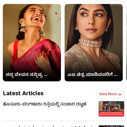
ನನ್ನ ಜೀವನ ನನ್ನಿಷ್ಟ, ...
ಎಐ ಚಿತ್ರ ಮಾಡಿದವರಿಗೆ ...
Latest Articles
View More
ಹೊಸೂರು-ಬೆಂಗಳೂರು ರಸ್ತೆಯಲ್ಲಿ ಸಂಚಾರ ದಟ್ಟಣೆ