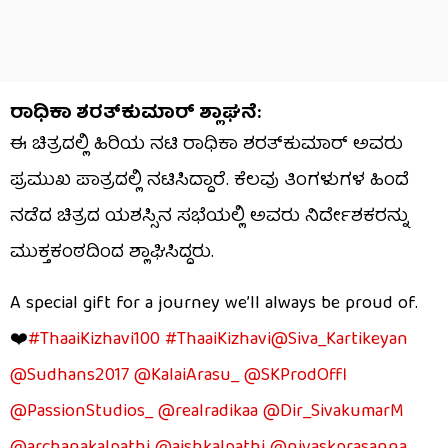
ರಾಧಿಕಾ ಶರತ್‌ಕುಮಾರ್ ಶ್ಲಾಘನೆ:
ಈ ಚಿತ್ರದಲ್ಲಿ ಹಿರಿಯ ನಟಿ ರಾಧಿಕಾ ಶರತ್‌ಕುಮಾರ್ ಅವರು
ಪ್ರಮುಖ ಪಾತ್ರದಲ್ಲಿ ನಟಿಸಿದ್ದಾರೆ. ಕೆಲವು ತಿಂಗಳುಗಳ ಹಿಂದೆ
ನಡೆದ ಚಿತ್ರದ ಯಶಸ್ಸಿನ ಸಭೆಯಲ್ಲಿ ಅವರು ನಿರ್ದೇಶಕರನ್ನು
ಮುಕ್ತಕಂಠದಿಂದ ಶ್ಲಾಘಿಸಿದ್ದರು.
A special gift for a journey we’ll always be proud of.
❤️
#ThaaiKizhavi100
#ThaaiKizhavi
@Siva_Kartikeyan
@Sudhans2017
@KalaiArasu_
@SKProdOffl
@PassionStudios_
@realradikaa
@Dir_SivakumarM