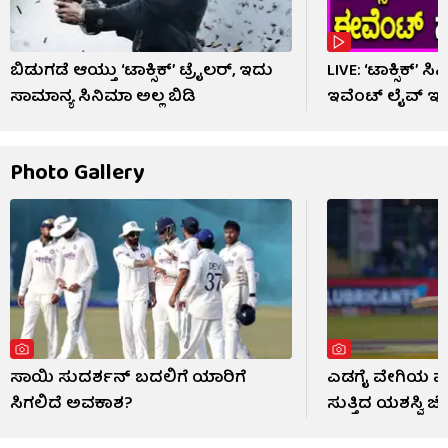
ಬಿಡುಗಡೆ ಆಯ್ತು ‘ಟಾಕ್ಸಿಕ್’ ಟ್ರೈಲರ್, ಇದು
LIVE: ‘ಟಾಕ್ಸಿಕ್’ 
ಸಾಮಾನ್ಯ ಸಿನಿಮಾ ಅಲ್ಲ ಬಿಡಿ
ಇವೆಂಟ್ ಲೈವ್ ಇಲ
Photo Gallery
ಸಾಯಿ ಸುದರ್ಶನ್ ಬದಲಿಗೆ ಯಾರಿಗೆ
ಎಡಗೈ ವೇಗಿಯ ಮುಂ
ಸಿಗಲಿದೆ ಅವಕಾಶ?
ಸುತ್ತಿದ ಯಶಸ್ವಿ ಜೈ