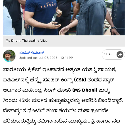
Ms Dhoni, Thalapathy Vijay
ಮದನ್​ ಕುಮಾರ್​
SHARE
Updated on:
Jul 07, 2026 | 10:41 PM
ಭಾರತೀಯ ಕ್ರಿಕೆಟ್ ಇತಿಹಾಸದ ಅತ್ಯಂತ ಯಶಸ್ವಿ ನಾಯಕ,
ಐಪಿಎಲ್‌ನಲ್ಲಿ ಚೆನ್ನೈ ಸೂಪರ್ ಕಿಂಗ್ಸ್
(CSK)
ತಂಡದ ಸ್ಟಾರ್
ಆಟಗಾರ ಮಹೇಂದ್ರ ಸಿಂಗ್ ಧೋನಿ
(MS Dhoni)
ಜುಲೈ
7ರಂದು 45ನೇ ವರ್ಷದ ಹುಟ್ಟುಹಬ್ಬವನ್ನು ಆಚರಿಸಿಕೊಂಡಿದ್ದಾರೆ.
ದೇಶಾದ್ಯಂತ ಧೋನಿಗೆ ಶುಭಾಶಯಗಳ ಮಹಾಪೂರವೇ
ಹರಿದುಬರುತ್ತಿದ್ದು, ತಮಿಳುನಾಡಿನ ಮುಖ್ಯಮಂತ್ರಿ ಹಾಗೂ ನಟ