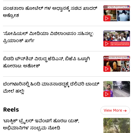
ಪಂಚತಾರಾ ಹೋಟೆಲ್ ಗಳ ಅಧ್ವಾನಕ್ಕೆ ಸಚಿವ ಖಾದರ್
ಆಕ್ರೋಶ
'ಸೋಷಿಯಲ್ ಮೀಡಿಯಾ ವಿಜಿಲಾಂಟಿಸಂ ಸಹಿಸಲ್ಲ':
ಪ್ರಿಯಾಂಕ್ ಖರ್ಗೆ
ಬಿಡದಿ ಟೌನ್​ಶಿಪ್ ವಿರುದ್ಧ ಜೆಡಿಎಸ್, ಬಿಜೆಪಿ ಒಟ್ಟಾಗಿ
ಹೋರಾಟ: ಅಶೋಕ್
ಬೆಂಗಳೂರಿನಲ್ಲಿ ಹಿಂದಿ ಮಾತನಾಡದ್ದಕ್ಕೆ ಡೆಲಿವರಿ ಬಾಯ್
ಮೇಲೆ ಹಲ್ಲೆ!
Reels
View More
‘ಟಾಕ್ಸಿಕ್’ ಟ್ರೈಲರ್ ಇವೆಂಟಿಗೆ ಹೊರಟ ಯಶ್,
ಅಭಿಮಾನಿಗಳ ಸಂಭ್ರಮ ನೋಡಿ