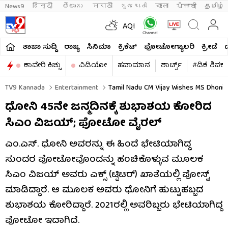
News9
हिन्दी 
తెలుగు 
मराठी
ગુજરાતી
বাংলা
ਪੰਜਾਬੀ
தமிழ்
AQI
ತಾಜಾ ಸುದ್ದಿ
ರಾಜ್ಯ
ಸಿನಿಮಾ
ಕ್ರಿಕೆಟ್​
ಫೋಟೋಗ್ಯಾಲರಿ
ಕ್ರೀಡೆ
ಕಾವೇರಿ ಕಿಚ್ಚು
ವಿಡಿಯೋ
ಹವಾಮಾನ
ಶಾರ್ಟ್ಸ್​
#ಡಿಕೆ ಶಿವಕ
TV9 Kannada
Entertainment
Tamil Nadu CM Vijay Wishes MS Dhoni 4
ಧೋನಿ 45ನೇ ಜನ್ಮದಿನಕ್ಕೆ ಶುಭಾಶಯ ಕೋರಿದ
ಸಿಎಂ ವಿಜಯ್; ಫೋಟೋ ವೈರಲ್
ಎಂ.ಎಸ್. ಧೋನಿ ಅವರನ್ನು ಈ ಹಿಂದೆ ಭೇಟಿಯಾಗಿದ್ದ
ಸುಂದರ ಫೋಟೋವೊಂದನ್ನು ಹಂಚಿಕೊಳ್ಳುವ ಮೂಲಕ
ಸಿಎಂ ವಿಜಯ್ ಅವರು ಎಕ್ಸ್ (ಟ್ವಿಟರ್) ಖಾತೆಯಲ್ಲಿ ಪೋಸ್ಟ್
ಮಾಡಿದ್ದಾರೆ. ಆ ಮೂಲಕ ಅವರು ಧೋನಿಗೆ ಹುಟ್ಟುಹಬ್ಬದ
ಶುಭಾಶಯ ಕೋರಿದ್ದಾರೆ. 2021ರಲ್ಲಿ ಅವರಿಬ್ಬರು ಭೇಟಿಯಾಗಿದ್ದ
ಫೋಟೋ ಇದಾಗಿದೆ.