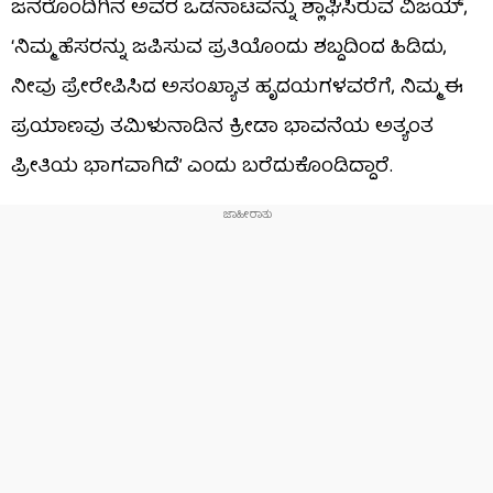
ಜನರೊಂದಿಗಿನ ಅವರ ಒಡನಾಟವನ್ನು ಶ್ಲಾಘಿಸಿರುವ ವಿಜಯ್,
‘ನಿಮ್ಮ ಹೆಸರನ್ನು ಜಪಿಸುವ ಪ್ರತಿಯೊಂದು ಶಬ್ದದಿಂದ ಹಿಡಿದು,
ನೀವು ಪ್ರೇರೇಪಿಸಿದ ಅಸಂಖ್ಯಾತ ಹೃದಯಗಳವರೆಗೆ, ನಿಮ್ಮ ಈ
ಪ್ರಯಾಣವು ತಮಿಳುನಾಡಿನ ಕ್ರೀಡಾ ಭಾವನೆಯ ಅತ್ಯಂತ
ಪ್ರೀತಿಯ ಭಾಗವಾಗಿದೆ’ ಎಂದು ಬರೆದುಕೊಂಡಿದ್ದಾರೆ.