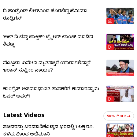
ದಿ ಹಂಡ್ರೆಂಡ್ ಲೀಗ್​ನಿಂದ ಹೊರಬಿದ್ದ ಜೆಮಿಮಾ
ರೊಡ್ರಿಗಸ್
‘ಆಲ್​ ದಿ ಬೆಸ್ಟ್​ ಟಾಕ್ಸಿಕ್’: ಟ್ರೈಲರ್​ ಲಾಂಚ್ ಮಾಡಿದ
ಶಿವಣ್ಣ
ಮೊಜ್ತಬಾ ಖಮೇನಿ ಮೃತಪಟ್ಟರೆ ಯಾರಾಗಲಿದ್ದಾರೆ
ಇರಾನ್ ಸುಪ್ರೀಂ ನಾಯಕ?
ಕಾಂಗ್ರೆಸ್ ಅಸಮಾಧಾನಿತ ಶಾಸಕರಿಗೆ ಕುಮಾರಸ್ವಾಮಿ
ಓಪರ್ ಆಫರ್!
Latest Videos
View More
ಸಚಿವರನ್ನು ಬರಮಾಡಿಕೊಳ್ಳುವ ಭರದಲ್ಲಿ 1 ಲಕ್ಷ ರೂ.
ಕಳೆದುಕೊಂಡ ಅಭಿಮಾನಿ