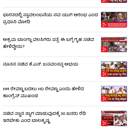
ಭಾರತದಲ್ಲಿ ಸ್ವಾವಲಂಬನೆಯ ನವ ಯುಗ ಆರಂಭ ಎಂದ
ಪ್ರಧಾನಿ ಮೋದಿ
ಅಕ್ರಮ ಬಾಂಗ್ಲಾ ವಲಸಿಗರು ಪತ್ತೆ: ಈ ಬಗ್ಗೆ ಗೃಹ ಸಚಿವ
ಹೇಳಿದ್ದೇನು?
ನೂತನ ಸಚಿವ ಕೆ.ಎಸ್. ಬಸವಂತಪ್ಪ ಅಭಯ
HM ರೇವಣ್ಣ ಬದಲು HD ರೇವಣ್ಣ ಎಂದು ಹೇಳಿದ
ಕಾಂಗ್ರೆಸ್ ಮುಖಂಡ
ಸಚಿವ ಸ್ಥಾನ ತ್ಯಾಗ ಮಾಡುವುದಕ್ಕೆ 30 ಜನರು ರೆಡಿ
ಇರಬೇಕು ಎಂದ ಬಾಲಕೃಷ್ಣ