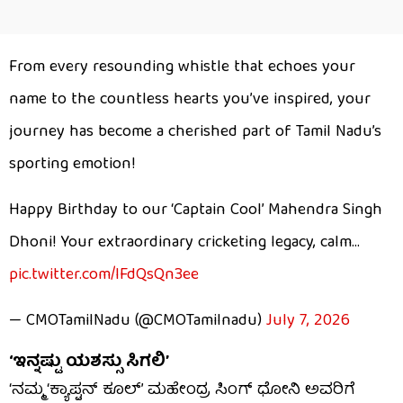
From every resounding whistle that echoes your
name to the countless hearts you’ve inspired, your
journey has become a cherished part of Tamil Nadu’s
sporting emotion!
Happy Birthday to our ‘Captain Cool’ Mahendra Singh
Dhoni! Your extraordinary cricketing legacy, calm…
pic.twitter.com/lFdQsQn3ee
— CMOTamilNadu (@CMOTamilnadu)
July 7, 2026
‘ಇನ್ನಷ್ಟು ಯಶಸ್ಸು ಸಿಗಲಿ’
‘ನಮ್ಮ ‘ಕ್ಯಾಪ್ಟನ್ ಕೂಲ್’ ಮಹೇಂದ್ರ ಸಿಂಗ್ ಧೋನಿ ಅವರಿಗೆ