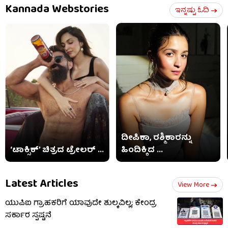
Kannada Webstories
ಇನ್ನಷ್ಟು ಓದಿ
ದೀಪಿಕಾ, ರಶ್ಮಿಕಾರನ್ನು
‘ಟಾಕ್ಸಿಕ್’ ಚಿತ್ರದ ಟ್ರೇಲರ್ ...
ಹಿಂದಿಕ್ಕಿದ ...
Latest Articles
View More
ಯುಪಿಐ ಗ್ರಾಹಕರಿಗೆ ಯಾವುದೇ ಶುಲ್ಕವಿಲ್ಲ; ಕೇಂದ್ರ
ಸರ್ಕಾರ ಸ್ಪಷ್ಟನೆ