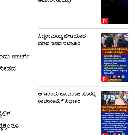
ಆಮೇಲೇನಾಯ್ತು?
ಸಿದ್ದರಾಮಯ್ಯ ಭೇಟಿಯಾದ
ಮಾಜಿ ಸಚಿವ ಇಬ್ರಾಹಿಂ
ಂದು ಪಾರ್ಟ್
ು ನೀಡದ
ಆ 14ರಂದು ಬಸವರಾಜ ಹೊರಟ್ಟಿ
ರಾಜೀನಾಮೆಗೆ ನಿರ್ಧಾರ
ಲಿಗೆ
ಯಕ್ಕಂತೂ