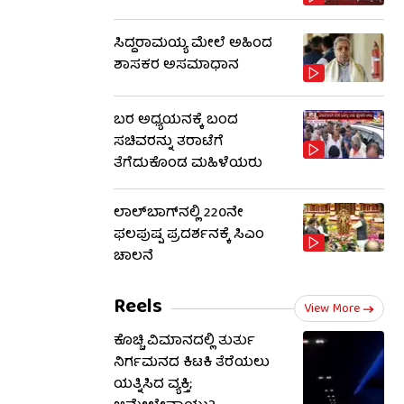
ಸಿದ್ದರಾಮಯ್ಯ ಮೇಲೆ ಅಹಿಂದ
ಶಾಸಕರ ಅಸಮಾಧಾನ
ಬರ ಅಧ್ಯಯನಕ್ಕೆ ಬಂದ
ಸಚಿವರನ್ನು ತರಾಟೆಗೆ
ತೆಗೆದುಕೊಂಡ ಮಹಿಳೆಯರು
ಲಾಲ್‌ಬಾಗ್​​ನಲ್ಲಿ 220ನೇ
ಫಲಪುಷ್ಪ ಪ್ರದರ್ಶನಕ್ಕೆ ಸಿಎಂ
ಚಾಲನೆ
Reels
View More
ಕೊಚ್ಚಿ ವಿಮಾನದಲ್ಲಿ ತುರ್ತು
ನಿರ್ಗಮನದ ಕಿಟಕಿ ತೆರೆಯಲು
ಯತ್ನಿಸಿದ ವ್ಯಕ್ತಿ;