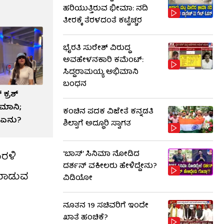
ಹರಿಯುತ್ತಿರುವ ಭೀಮಾ: ನದಿ
ತೀರಕ್ಕೆ ತೆರಳದಂತೆ ಕಟ್ಟೆಚ್ಚರ
ಭೈರತಿ ಸುರೇಶ್ ವಿರುದ್ಧ
ಅವಹೇಳನಕಾರಿ ಕಮೆಂಟ್:
ಸಿದ್ದರಾಮಯ್ಯ ಅಭಿಮಾನಿ
ಬಂಧನ
 ಕ್ರಶ್
ಮಾನಿ;
ಕಂಚಿನ ಪದಕ ವಿಜೇತೆ ಕನ್ನಡತಿ
ೆ ಏನು?
ಶಿಲ್ಪಾಗೆ ಅದ್ಧೂರಿ ಸ್ವಾಗತ
‘ಬಾಸ್’ ಸಿನಿಮಾ ನೋಡಿದ
ಮರಳಿ
ದರ್ಶನ್ ವಕೀಲರು ಹೇಳಿದ್ದೇನು?
 ಮಾಡುವ
ವಿಡಿಯೋ
ನೂತನ 19 ಸಚಿವರಿಗೆ ಇಂದೇ
ಖಾತೆ ಹಂಚಿಕೆ?