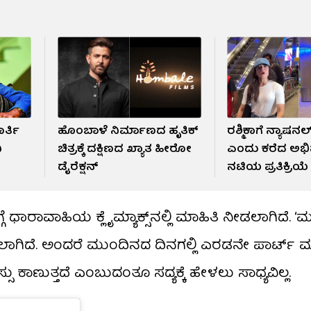
ರ್ತಿ
ಹೊಂಬಾಳೆ ನಿರ್ಮಾಣದ ಹೃತಿಕ್
ರಶ್ಮಿಕಾಗೆ ನ್ಯಾಷನಲ್
ಿ
ಚಿತ್ರಕ್ಕೆ ದಕ್ಷಿಣದ ಖ್ಯಾತ ಹೀರೋ
ಎಂದು ಕರೆದ ಅಭಿ
ಡೈರೆಕ್ಷನ್
ನಟಿಯ ಪ್ರತಿಕ್ರಿಯ
ಧಾರಾವಾಹಿಯ ಕ್ಲೈಮ್ಯಾಕ್ಸ್​ನಲ್ಲಿ ಮಾಹಿತಿ ನೀಡಲಾಗಿದೆ. ‘
ಡಲಾಗಿದೆ. ಅಂದರೆ ಮುಂದಿನದ ದಿನಗಲ್ಲಿ ಎರಡನೇ ಪಾರ್ಟ್
ು ಕಾಣುತ್ತದೆ ಎಂಬುದಂತೂ ಸದ್ಯಕ್ಕೆ ಹೇಳಲು ಸಾಧ್ಯವಿಲ್ಲ.