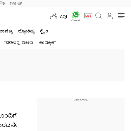
ी9
TV9-UP
AQI
ವಾಣಿಜ್ಯ
ಜ್ಯೋತಿಷ್ಯ
ಕ್ರೈಂ
#ನರೇಂದ್ರ ಮೋದಿ
ಉದ್ಯೋಗ
ೊಂದಿಗೆ
 ಎರಡನೇ