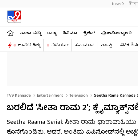
News9
हिन्
ತಾಜಾ ಸುದ್ದಿ
ರಾಜ್ಯ
ಸಿನಿಮಾ
ಕ್ರಿಕೆಟ್​
ಫೋಟೋಗ್ಯಾಲರಿ
ಕಾವೇರಿ ಕಿಚ್ಚು
ವಿಡಿಯೋ
ಹವಾಮಾನ
ಶಾರ್ಟ್ಸ್​
#ಡಿಕೆ ಶಿ
TV9 Kannada
Entertainment
Television
Seetha Rama Kannada Se
ಬರಲಿದೆ ‘ಸೀತಾ ರಾಮ 2’; ಕ್ಲೈಮ್ಯಾಕ್ಸ್​ನಲ್
Seetha Raama Serial: ಸೀತಾ ರಾಮ ಧಾರಾವಾಹಿಯು
ಕೊನೆಗೊಂಡಿತು. ಆದರೆ, ಅಂತಿಮ ಎಪಿಸೋಡ್‌ನಲ್ಲಿ ಅಚ