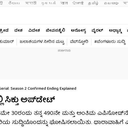
दी 
తెలుగు 
मराठी
ગુજરાતી
বাংলা
ਪੰਜਾਬੀ
தமிழ்
മലയാളം
मन
ಕ್ರೀಡೆ
ದೇಶ
ವಿದೇಶ
ಜೀವನಶೈಲಿ
ಆರೋಗ್ಯ
ವೈರಲ್​
ಅಧ್ಯಾತ್ಮ
ವಕುಮಾರ್​
ಜಲಾಶಯಗಳ ನೀರಿನ ಮಟ್ಟ
ವೆಬ್​ಸ್ಟೋರಿ
#ಬೆಂಗಳೂರು ಸುದ್ದಿ
rial: Season 2 Confirmed Ending Explained
ಲಿ ಸಿಕ್ತು ಅಪ್​ಡೇಟ್
 ಮೇ 30ರಂದು ತನ್ನ 490ನೇ ಮತ್ತು ಅಂತಿಮ ಎಪಿಸೋಡ್‌ನ
್ಚರಿಯ ಸುದ್ದಿಯೊಂದನ್ನು ಘೋಷಿಸಲಾಯಿತು. ಧಾರಾವಾಹಿಗೆ