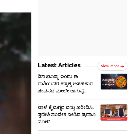
Latest Articles
View More
ದಿನ ಭವಿಷ್ಯ: ಇಂದು ಈ
ರಾಶಿಯವರ ಕಷ್ಟಕ್ಕೆ ಅಸಹಕಾರ,
ಜೀವನದ ಮೇಲೇ ಜುಗುಪ್ಸೆ..
ನಾಳೆ ಕೈಮಗ್ಗದ ವಸ್ತು ಖರೀದಿಸಿ;
ಸ್ವದೇಶಿ ಸಂದೇಶ ನೀಡಿದ ಪ್ರಧಾನಿ
ಮೋದಿ