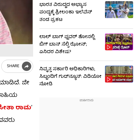
ಭಾರತ ವಿರುದ್ಧದ ಅಭ್ಯಾಸ
ಪಂದ್ಯಕ್ಕೆ ಶ್ರೀಲಂಕಾ ಇಲೆವೆನ್
ತಂಡ ಪ್ರಕಟ
ಲಾಲ್ ಬಾಗ್ ಫ್ಲವರ್ ಶೋನಲ್ಲಿ
ಬಿಗ್ ಬಾಸ್ ಸೆಲ್ಫಿ ಝೋನ್;
ಏನಿದರ ವಿಶೇಷ?
SHARE
ನಿವೃತ್ತ ಸರ್ಕಾರಿ ಅಧಿಕಾರಿಗಳು,
ಸಿಬ್ಬಂದಿಗೆ ಗುಡ್​ನ್ಯೂಸ್: ವಿಡಿಯೋ
ಾಡಿದೆ. ಜೀ
ನೋಡಿ
ಾವಾಹಿಯ
ಸೀತಾ ರಾಮ
’
ಡದವರು