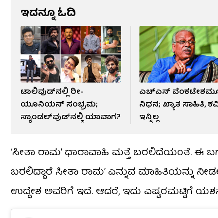
ಇದನ್ನೂ ಓದಿ
ಟಾಲಿವುಡ್​ನಲ್ಲಿ ರೀ-
ಎಚ್​ಎಸ್​ ವೆಂಕಟೇಶ​ಮೂ
ಯೂನಿಯನ್ ಸಂಭ್ರಮ;
ನಿಧನ; ಖ್ಯಾತ ಸಾಹಿತಿ, ಕವ
ಸ್ಯಾಂಡಲ್​ವುಡ್​ನಲ್ಲಿ ಯಾವಾಗ?
ಇನ್ನಿಲ್ಲ
‘ಸೀತಾ ರಾಮ’ ಧಾರಾವಾಹಿ ಮತ್ತೆ ಬರಲಿದೆಯಂತೆ. ಈ ಬಗ್ಗೆ 
ಬರಲಿದ್ದಾರೆ ಸೀತಾ ರಾಮ’ ಎನ್ನುವ ಮಾಹಿತಿಯನ್ನು ನೀ
ಉದ್ದೇಶ ಅವರಿಗೆ ಇದೆ. ಆದರೆ, ಇದು ಎಷ್ಟರಮಟ್ಟಿಗೆ ಯಶಸ್ಸ