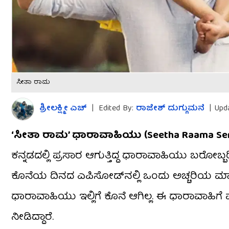
ಸೀತಾ ರಾಮ
ಶ್ರೀಲಕ್ಷ್ಮೀ ಎಚ್
|
Edited By:
ರಾಜೇಶ್ ದುಗ್ಗುಮನೆ
|
Upd
‘ಸೀತಾ ರಾಮ’ ಧಾರಾವಾಹಿಯು (Seetha Raama Ser
ಕನ್ನಡದಲ್ಲಿ ಪ್ರಸಾರ ಆಗುತ್ತಿದ್ದ ಧಾರಾವಾಹಿಯು ಬರೋಬ
ಕೊನೆಯ ದಿನದ ಎಪಿಸೋಡ್​ನಲ್ಲಿ ಒಂದು ಅಚ್ಚರಿಯ ಮಾಹಿ
ಧಾರಾವಾಹಿಯು ಇಲ್ಲಿಗೆ ಕೊನೆ ಆಗಿಲ್ಲ. ಈ ಧಾರಾವಾಹಿ
ನೀಡಿದ್ದಾರೆ.