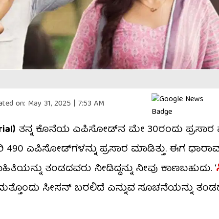
ated on:
May 31, 2025 | 7:53 AM
ial)
ತನ್ನ ಕೊನೆಯ ಎಪಿಸೋಡ್​ನ ಮೇ 30ರಂದು ಪ್ರಸಾರ ಮ
್ಬರಿ 490 ಎಪಿಸೋಡ್​ಗಳನ್ನು ಪ್ರಸಾರ ಮಾಡಿತ್ತು. ಈಗ ಧಾರ
ತಿಯನ್ನು ತಂಡದವರು ನೀಡಿದ್ದನ್ನು ನೀವು ಕಾಣಬಹುದು. ‘
ಗೆ ಮತ್ತೊಂದು ಸೀಸನ್ ಬರಲಿದೆ ಎನ್ನುವ ಸೂಚನೆಯನ್ನು ತಂ