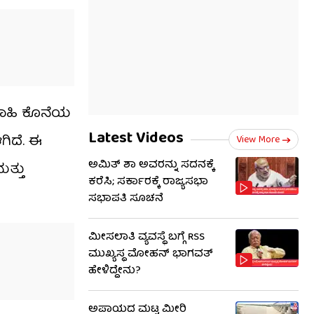
ವಾಹಿ ಕೊನೆಯ
Latest Videos
ಿದೆ. ಈ
View More
ಅಮಿತ್ ಶಾ ಅವರನ್ನು ಸದನಕ್ಕೆ
ತ್ತು
ಕರೆಸಿ; ಸರ್ಕಾರಕ್ಕೆ ರಾಜ್ಯಸಭಾ
ಸಭಾಪತಿ ಸೂಚನೆ
ಮೀಸಲಾತಿ ವ್ಯವಸ್ಥೆ ಬಗ್ಗೆ RSS​
ಮುಖ್ಯಸ್ಥ ಮೋಹನ್ ಭಾಗವತ್
ಹೇಳಿದ್ದೇನು?
ಅಪಾಯದ ಮಟ್ಟ ಮೀರಿ