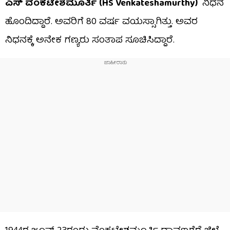
ಎಸ್​ ವೆಂಕಟೇಶಮೂರ್ತಿ (HS Venkateshamurthy)
ನಿಧನ
ಹೊಂದಿದ್ದಾರೆ. ಅವರಿಗೆ 80 ವರ್ಷ ವಯಸ್ಸಾಗಿತ್ತು. ಅವರ
ನಿಧನಕ್ಕೆ ಅನೇಕ ಗಣ್ಯರು ಸಂತಾಪ ಸೂಚಿಸಿದ್ದಾರೆ.