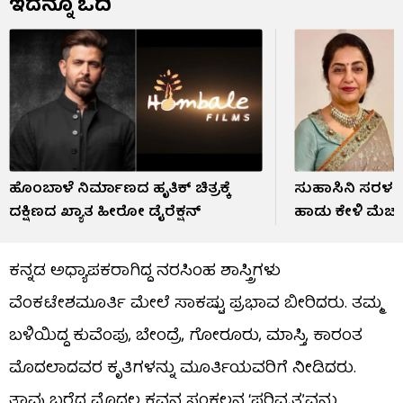
ಇದನ್ನೂ ಓದಿ
ಹೊಂಬಾಳೆ ನಿರ್ಮಾಣದ ಹೃತಿಕ್ ಚಿತ್ರಕ್ಕೆ
ಸುಹಾಸಿನಿ ಸರಳತೆ
ದಕ್ಷಿಣದ ಖ್ಯಾತ ಹೀರೋ ಡೈರೆಕ್ಷನ್
ಹಾಡು ಕೇಳಿ ಮೆಚ್ಚು
ಕನ್ನಡ ಅಧ್ಯಾಪಕರಾಗಿದ್ದ ನರಸಿಂಹ ಶಾಸ್ತ್ರಿಗಳು
ವೆಂಕಟೇಶಮೂರ್ತಿ ಮೇಲೆ ಸಾಕಷ್ಟು ಪ್ರಭಾವ ಬೀರಿದರು. ತಮ್ಮ
ಬಳಿಯಿದ್ದ ಕುವೆಂಪು, ಬೇಂದ್ರೆ, ಗೋರೂರು, ಮಾಸ್ತಿ, ಕಾರಂತ
ಮೊದಲಾದವರ ಕೃತಿಗಳನ್ನು ಮೂರ್ತಿಯವರಿಗೆ ನೀಡಿದರು.
ತಾವು ಬರೆದ ಮೊದಲ ಕವನ ಸಂಕಲನ ‘ಪರಿವೃತ್ತ’ವನ್ನು