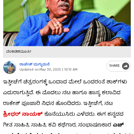
ವೆಂಕಟೇಶಮೂರ್ತಿ
ರಾಜೇಶ್ ದುಗ್ಗುಮನೆ
SHARE
Updated on:
May 30, 2025 | 10:13 AM
ಇತ್ತೀಚೆಗೆ ಚಿತ್ರರಂಗಕ್ಕೆ ಒಂದಾದ ಮೇಲೆ ಒಂದರಂತೆ ಶಾಕ್​ಗಳು
ಎದುರಾಗುತ್ತಿವೆ. ಈ ಮೊದಲು ನಟ ಹಾಗೂ ಹಾಸ್ಯ ಕಲಾವಿದ
ರಾಕೇಶ್ ಪೂಜಾರಿ ನಿಧನ ಹೊಂದಿದರು. ಇತ್ತೀಚೆಗೆ, ನಟ
ಶ್ರೀಧರ್ ನಾಯಕ್
ಕೊನೆಯುಸಿರು ಎಳೆದರು. ಈಗ ಕನ್ನಡದ
ಗೀತ ಸಾಹಿತಿ, ಸಾಹಿತಿ, ಕವಿ ಕಥೆಗಾರ, ಸಂಭಾಷಣಕಾರ
ಎಚ್​