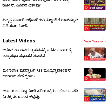
ಝೋನ್; ಏನಿದರ ವಿಶೇಷ?
ನಿವೃತ್ತ ಸರ್ಕಾರಿ ಅಧಿಕಾರಿಗಳು, ಸಿಬ್ಬಂದಿಗೆ ಗುಡ್​ನ್ಯೂಸ್:
ವಿಡಿಯೋ ನೋಡಿ
Latest Videos
View More
ಅಮಿತ್ ಶಾ ಅವರನ್ನು ಸದನಕ್ಕೆ ಕರೆಸಿ; ಸರ್ಕಾರಕ್ಕೆ
ರಾಜ್ಯಸಭಾ ಸಭಾಪತಿ ಸೂಚನೆ
ಮೀಸಲಾತಿ ವ್ಯವಸ್ಥೆ ಬಗ್ಗೆ RSS​ ಮುಖ್ಯಸ್ಥ ಮೋಹನ್
ಭಾಗವತ್ ಹೇಳಿದ್ದೇನು?
ಅಪಾಯದ ಮಟ್ಟ ಮೀರಿ ಹರಿಯುತ್ತಿರುವ ಭೀಮಾ: ನದಿ
ತೀರಕ್ಕೆ ತೆರಳದಂತೆ ಕಟ್ಟೆಚ್ಚರ