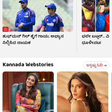
ಶುಭ್​ಮನ್ ಗಿಲ್ ಕೈಗೆ ಗಾಯ; ಅಭ್ಯಾಸ
ಭಲೇ ಬಟ್ಲರ್... ವ
ನಿಲ್ಲಿಸಿದ ನಾಯಕ
ಧೂಳೀಪಟ!
Kannada Webstories
ಇನ್ನಷ್ಟು ಓದಿ