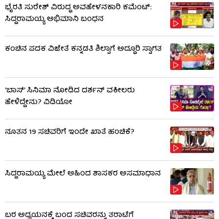
ಭೈರತಿ ಸುರೇಶ್ ವಿರುದ್ಧ ಅವಹೇಳನಕಾರಿ ಕಮೆಂಟ್:
ಸಿದ್ದರಾಮಯ್ಯ ಅಭಿಮಾನಿ ಬಂಧನ
ಕಂಚಿನ ಪದಕ ವಿಜೇತೆ ಕನ್ನಡತಿ ಶಿಲ್ಪಾಗೆ ಅದ್ಧೂರಿ ಸ್ವಾಗತ
‘ಬಾಸ್’ ಸಿನಿಮಾ ನೋಡಿದ ದರ್ಶನ್ ವಕೀಲರು
ಹೇಳಿದ್ದೇನು? ವಿಡಿಯೋ
ನೂತನ 19 ಸಚಿವರಿಗೆ ಇಂದೇ ಖಾತೆ ಹಂಚಿಕೆ?
ಸಿದ್ದರಾಮಯ್ಯ ಮೇಲೆ ಅಹಿಂದ ಶಾಸಕರ ಅಸಮಾಧಾನ
ಬರ ಅಧ್ಯಯನಕ್ಕೆ ಬಂದ ಸಚಿವರನ್ನು ತರಾಟೆಗೆ