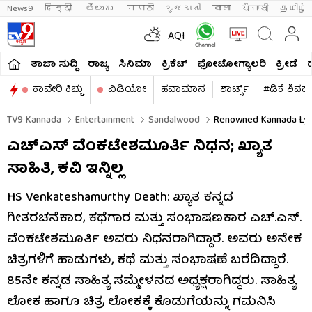
News9
हिन्दी 
తెలుగు 
मराठी
ગુજરાતી
বাংলা
ਪੰਜਾਬੀ
தமிழ்
AQI
ತಾಜಾ ಸುದ್ದಿ
ರಾಜ್ಯ
ಸಿನಿಮಾ
ಕ್ರಿಕೆಟ್​
ಫೋಟೋಗ್ಯಾಲರಿ
ಕ್ರೀಡೆ
ಕಾವೇರಿ ಕಿಚ್ಚು
ವಿಡಿಯೋ
ಹವಾಮಾನ
ಶಾರ್ಟ್ಸ್​
#ಡಿಕೆ ಶಿವಕ
TV9 Kannada
Entertainment
Sandalwood
Renowned Kannada Lyri
ಎಚ್​ಎಸ್​ ವೆಂಕಟೇಶಮೂರ್ತಿ ನಿಧನ; ಖ್ಯಾತ
ಸಾಹಿತಿ, ಕವಿ ಇನ್ನಿಲ್ಲ
HS Venkateshamurthy Death: ಖ್ಯಾತ ಕನ್ನಡ
ಗೀತರಚನೆಕಾರ, ಕಥೆಗಾರ ಮತ್ತು ಸಂಭಾಷಣಕಾರ ಎಚ್.ಎಸ್.
ವೆಂಕಟೇಶಮೂರ್ತಿ ಅವರು ನಿಧನರಾಗಿದ್ದಾರೆ. ಅವರು ಅನೇಕ
ಚಿತ್ರಗಳಿಗೆ ಹಾಡುಗಳು, ಕಥೆ ಮತ್ತು ಸಂಭಾಷಣೆ ಬರೆದಿದ್ದಾರೆ.
85ನೇ ಕನ್ನಡ ಸಾಹಿತ್ಯ ಸಮ್ಮೇಳನದ ಅಧ್ಯಕ್ಷರಾಗಿದ್ದರು. ಸಾಹಿತ್ಯ
ಲೋಕ ಹಾಗೂ ಚಿತ್ರ ಲೋಕಕ್ಕೆ ಕೊಡುಗೆಯನ್ನು ಗಮನಿಸಿ