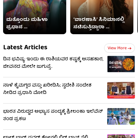
ಮತ್ತೊಂದು ಮಹಿಳಾ
‘ವಾರಣಾಸಿ’ ಸಿನಿಮಾನಲ್ಲಿ
ಪ್ರಧಾನ ...
ನಟಿಸುತ್ತಿದ್ದಾರಾ ...
Latest Articles
View More
ದಿನ ಭವಿಷ್ಯ: ಇಂದು ಈ ರಾಶಿಯವರ ಕಷ್ಟಕ್ಕೆ ಅಸಹಕಾರ,
ಜೀವನದ ಮೇಲೇ ಜುಗುಪ್ಸೆ..
ನಾಳೆ ಕೈಮಗ್ಗದ ವಸ್ತು ಖರೀದಿಸಿ; ಸ್ವದೇಶಿ ಸಂದೇಶ
ನೀಡಿದ ಪ್ರಧಾನಿ ಮೋದಿ
ಭಾರತ ವಿರುದ್ಧದ ಅಭ್ಯಾಸ ಪಂದ್ಯಕ್ಕೆ ಶ್ರೀಲಂಕಾ ಇಲೆವೆನ್
ತಂಡ ಪ್ರಕಟ
ಲಾಲ್ ಬಾಗ್ ಫ್ಲವರ್ ಶೋನಲ್ಲಿ ಬಿಗ್ ಬಾಸ್ ಸೆಲ್ಫಿ