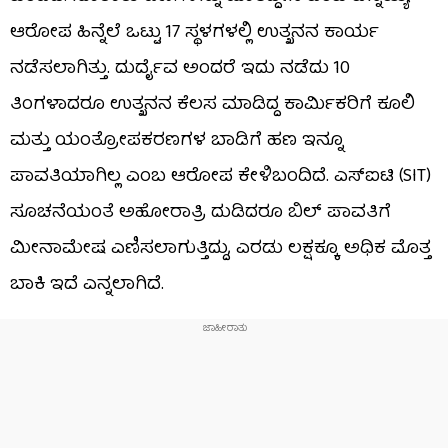
ಆರೋಪ ಹಿನ್ನೆಲೆ ಒಟ್ಟು 17 ಸ್ಥಳಗಳಲ್ಲಿ ಉತ್ಖನನ ಕಾರ್ಯ
ನಡೆಸಲಾಗಿತ್ತು. ದುರ್ದೈವ ಅಂದರೆ ಇದು ನಡೆದು 10
ತಿಂಗಳಾದರೂ ಉತ್ಖನನ ಕೆಲಸ ಮಾಡಿದ್ದ ಕಾರ್ಮಿಕರಿಗೆ ಕೂಲಿ
ಮತ್ತು ಯಂತ್ರೋಪಕರಣಗಳ ಬಾಡಿಗೆ ಹಣ ಇನ್ನೂ
ಪಾವತಿಯಾಗಿಲ್ಲ ಎಂಬ ಆರೋಪ ಕೇಳಿಬಂದಿದೆ. ಎಸ್‌ಐಟಿ (SIT)
ಸೂಚನೆಯಂತೆ ಅಹೋರಾತ್ರಿ ದುಡಿದರೂ ಬಿಲ್ ಪಾವತಿಗೆ
ಮೀನಾಮೇಷ ಎಣಿಸಲಾಗುತ್ತಿದ್ದು, ಎರಡು ಲಕ್ಷಕ್ಕೂ ಅಧಿಕ ಮೊತ್ತ
ಬಾಕಿ ಇದೆ ಎನ್ನಲಾಗಿದೆ.