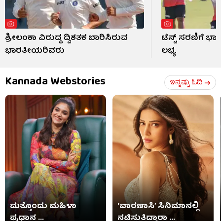
ಶ್ರೀಲಂಕಾ ವಿರುದ್ಧ ದ್ವಿಶತಕ ಬಾರಿಸಿರುವ
ಟೆಸ್ಟ್ ಸರಣಿಗೆ ಭಾ
ಭಾರತೀಯರಿವರು
ಲಭ್ಯ
Kannada Webstories
ಇನ್ನಷ್ಟು ಓದಿ
ಮತ್ತೊಂದು ಮಹಿಳಾ
‘ವಾರಣಾಸಿ’ ಸಿನಿಮಾನಲ್ಲಿ
ಪ್ರಧಾನ ...
ನಟಿಸುತ್ತಿದ್ದಾರಾ ...