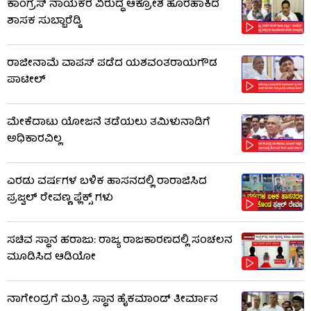
ಕಾಂಗ್ರೆಸ್ ನಾಯಕರ ವಿರುದ್ಧ ಆಕ್ರೋಶ ಹೊರಹಾಕಿದ
ಶಾಸಕ ಸುಬ್ಬಾರೆಡ್ಡಿ
ರಾಜೀನಾಮೆ ವಾಪಸ್ ಪಡೆದ ಯಶವಂತರಾಯಗೌಡ
ಪಾಟೀಲ್
ಮೇಕೆದಾಟು ಯೋಜನೆ ತಡೆಯಲು ತಮಿಳುನಾಡಿಗೆ
ಅಧಿಕಾರವಿಲ್ಲ
ಎರಡು ವರ್ಷಗಳ ಬಳಿಕ ಹಾಸನದಲ್ಲಿ ರಾರಾಜಿಸಿದ
ಪ್ರಜ್ವಲ್ ರೇವಣ್ಣ ಫ್ಲೆಕ್ಸ್ ಗಳು
ಸಚಿವ ಸ್ಥಾನ ಹರಾಜು: ರಾಜ್ಯ ರಾಜಕಾರಣದಲ್ಲಿ ಸಂಚಲನ
ಮೂಡಿಸಿದ ಆಡಿಯೋ
ನಾಗೇಂದ್ರಗೆ ಮಂತ್ರಿ ಸ್ಥಾನ ಹೈಕಮಾಂಡ್ ತೀರ್ಮಾನ