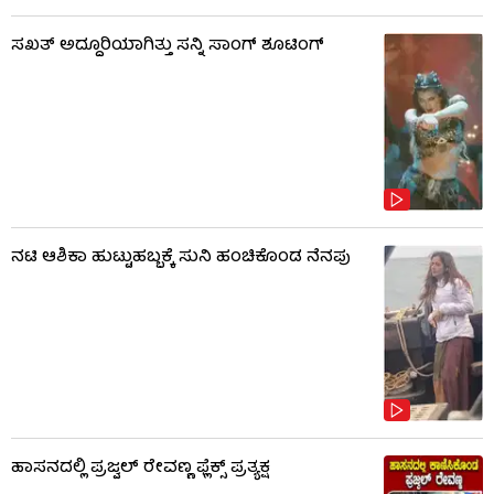
ಸಖತ್ ಅದ್ದೂರಿಯಾಗಿತ್ತು ಸನ್ನಿ ಸಾಂಗ್ ಶೂಟಿಂಗ್
ನಟಿ ಆಶಿಕಾ ಹುಟ್ಟುಹಬ್ಬಕ್ಕೆ ಸುನಿ ಹಂಚಿಕೊಂಡ ನೆನಪು
ಹಾಸನದಲ್ಲಿ ಪ್ರಜ್ವಲ್ ರೇವಣ್ಣ ಫ್ಲೆಕ್ಸ್ ಪ್ರತ್ಯಕ್ಷ