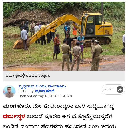
ಧರ್ಮಸ್ಥಳದಲ್ಲಿ ನಡೆದಿದ್ದ ಉತ್ಖನನ
ಪೃಥ್ವಿರಾಜ್​ ಬಿ.ಯು. ಮಂಗಳೂರು
SHARE
Edited By:
ಪ್ರಸನ್ನ ಹೆಗಡೆ
Updated on:
May 12, 2026 | 11:41 AM
ಮಂಗಳೂರು, ಮೇ 12:
ದೇಶಾದ್ಯಂತ ಭಾರಿ ಸುದ್ದಿಯಾಗಿದ್ದ
ಧರ್ಮಸ್ಥಳ
ಬುರುಡೆ ಪ್ರಕರಣ ಈಗ ಮತ್ತೊಮ್ಮೆ ಮುನ್ನೆಲೆಗೆ
ಬಂದಿದೆ. ನೂರಾರು ಹೆಣಗಳನ್ನು ಹೂತಿದ್ದೇನೆ ಎಂಬ ಚಿನ್ನಯ್ಯ