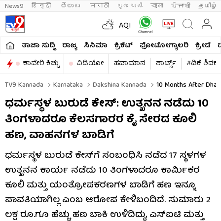
News9
हिन्दी 
తెలుగు 
मराठी
ગુજરાતી
বাংলা
ਪੰਜਾਬੀ
தமிழ்
AQI
ತಾಜಾ ಸುದ್ದಿ
ರಾಜ್ಯ
ಸಿನಿಮಾ
ಕ್ರಿಕೆಟ್​
ಫೋಟೋಗ್ಯಾಲರಿ
ಕ್ರೀಡೆ
ಕಾವೇರಿ ಕಿಚ್ಚು
ವಿಡಿಯೋ
ಹವಾಮಾನ
ಶಾರ್ಟ್ಸ್​
#ಡಿಕೆ ಶಿವಕ
TV9 Kannada
Karnataka
Dakshina Kannada
10 Months After Dharm
ಧರ್ಮಸ್ಥಳ ಬುರುಡೆ ಕೇಸ್​​: ಉತ್ಖನನ ನಡೆದು 10
ತಿಂಗಳಾದರೂ ಕೆಲಸಗಾರರ ಕೈ ಸೇರದ ಕೂಲಿ
ಹಣ, ವಾಹನಗಳ ಬಾಡಿಗೆ
ಧರ್ಮಸ್ಥಳ ಬುರುಡೆ ಕೇಸ್‌ಗೆ ಸಂಬಂಧಿಸಿ ನಡೆದ 17 ಸ್ಥಳಗಳ
ಉತ್ಖನನ ಕಾರ್ಯ ನಡೆದು 10 ತಿಂಗಳಾದರೂ ಕಾರ್ಮಿಕರ
ಕೂಲಿ ಮತ್ತು ಯಂತ್ರೋಪಕರಣಗಳ ಬಾಡಿಗೆ ಹಣ ಇನ್ನೂ
ಪಾವತಿಯಾಗಿಲ್ಲ ಎಂಬ ಆರೋಪ ಕೇಳಿಬಂದಿದೆ. ಸುಮಾರು 2
ಲಕ್ಷ ರೂ.ಗೂ ಹೆಚ್ಚು ಹಣ ಬಾಕಿ ಉಳಿದಿದ್ದು, ಎಸ್​ಐಟಿ ಮತ್ತು