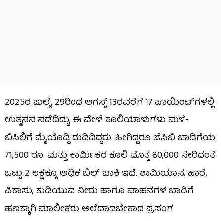
2025ರ ಜುಲೈ 29ರಿಂದ ಆಗಸ್ಟ್ 13ರವರೆಗೆ 17 ಪಾಯಿಂಟ್‌ಗಳಲ್ಲಿ
ಉತ್ಖನನ ನಡೆದಿದ್ದು, ಈ ವೇಳೆ ಕೂಲಿಯಾಳುಗಳು ಮಳೆ-
ಬಿಸಿಲಿಗೆ ಮೈಯೊಡ್ಡಿ ದುಡಿದಿದ್ದರು. ಹೀಗಿದ್ದರೂ ಜೆಸಿಬಿ ಬಾಡಿಗೆಯ
71,500 ರೂ. ಮತ್ತು ಕಾರ್ಮಿಕರ ಕೂಲಿ ಮೊತ್ತ 80,000 ಸೇರಿದಂತೆ
ಒಟ್ಟು 2 ಲಕ್ಷಕ್ಕೂ ಅಧಿಕ ಬಿಲ್ ಬಾಕಿ ಇದೆ. ಶಾಮಿಯಾನ, ಹಾರೆ,
ಪಿಕಾಸು, ಕುಡಿಯುವ ನೀರು ಹಾಗೂ ವಾಹನಗಳ ಬಾಡಿಗೆ
ಹಣಕ್ಕಾಗಿ ಮಾಲೀಕರು ಅಲೆದಾಡಬೇಕಾದ ಪ್ರಸಂಗ