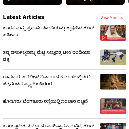
Latest Articles
View More
ಭಾರತ ಮತ್ತು ಪ್ರಧಾನಿ ಮೋದಿಯನ್ನು ಶ್ಲಾಘಿಸಿದ ಶೇಖ್
ಹಸೀನಾ
ತನ್ನ ದೌರ್ಬಲ್ಯವನ್ನು ಮೆಟ್ಟಿ ನಿಲ್ಲುವತ್ತ ಟೀಂ ಇಂಡಿಯಾ
ಚಿತ್ತ
ರಾಮಾಯಣ ರಿಲೀಸ್ ದಿನಾಂಕದ ಕುತೂಹಲಕ್ಕೆ ತೆರೆ?
ಚಿತ್ರತಂಡದ ಪ್ಲ್ಯಾನ್ ಬಹಿರಂಗ
ಹೊಸೂರು-ಬೆಂಗಳೂರು ರಸ್ತೆಯಲ್ಲಿ ಸಂಚಾರ ದಟ್ಟಣೆ
ಬಾಂಗ್ಲಾದೇಶ ಮತ್ತೊಂದು ಪಾಕಿಸ್ತಾನವಾಗುತ್ತಿದೆ; ಶೇಖ್