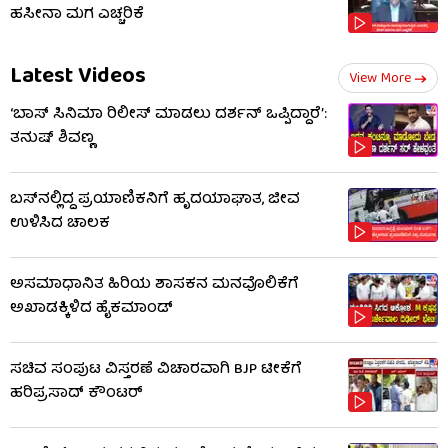
ಹಸೀನಾ ಮಗ ಎಚ್ಚರಿಕೆ
Latest Videos
View More
‘ಬಾಸ್ ಸಿನಿಮಾ ರಿಲೀಸ್ ಮಾಡಲು ದರ್ಶನ್ ಒಪ್ಪಿದ್ದಾರೆ’:
ತನುಷ್ ಶಿವಣ್ಣ
ಬಸ್‌ನಲ್ಲಿದ್ದ ಪ್ರಯಾಣಿಕನಿಗೆ ಹೃದಯಾಘಾತ, ಜೀವ
ಉಳಿಸಿದ ಚಾಲಕ
ಅಸಮಾಧಾನಿತ ಹಿರಿಯ ಶಾಸಕನ ಮನವೊಲಿಕೆಗೆ
ಅಖಾಡಕ್ಕಿಳಿದ ಹೈಕಮಾಂಡ್
ಸಚಿವ ಸಂಪುಟ ವಿಸ್ತರಣೆ ವಿಚಾರವಾಗಿ BJP ಟೀಕೆಗೆ
ಹರಿಪ್ರಸಾದ್ ಕೌಂಟರ್​​