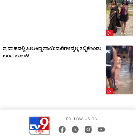
ಪ್ರವಾಹದಲ್ಲಿ ಸಿಲುಕಿದ್ದ ನಾಯಿಮರಿಗಳನ್ನೆಲ್ಲ ತಬ್ಬಿಕೊಂಡು
ಬಂದ ಬಾಲಕಿ!
FOLLOW US ON