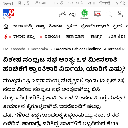
News9
हिन्दी 
తెలుగు 
मराठी
ગુજરાતી
বাংলা
ਪੰਜਾਬੀ
தமிழ்
AQI
ತಾಜಾ ಸುದ್ದಿ
ರಾಜ್ಯ
ಸಿನಿಮಾ
ಕ್ರಿಕೆಟ್​
ಫೋಟೋಗ್ಯಾಲರಿ
ಕ್ರೀಡೆ
ಕಾವೇರಿ ಕಿಚ್ಚು
ವಿಡಿಯೋ
ಹವಾಮಾನ
ಶಾರ್ಟ್ಸ್​
#ಡಿಕೆ ಶಿವಕ
TV9 Kannada
Karnataka
Karnataka Cabinet Finalized SC Internal Res
ವಿಶೇಷ ಸಂಪುಟ ಸಭೆ ಅಂತ್ಯ: ಒಳ ಮೀಸಲಾತಿ
ಹಂಚಿಕೆಗೆ ಕ್ರಾಂತಿಕಾರಿ ನಿರ್ಣಯ, ಯಾರಿಗೆ ಎಷ್ಟು?
ಮುಖ್ಯಮಂತ್ರಿ ಸಿದ್ದರಾಮಯ್ಯ ನೇತೃತ್ವದಲ್ಲಿ ಇಂದು (ಏಪ್ರಿಲ್ 24)
ನಡೆದ ವಿಶೇಷ ಸಂಪುಟ ಸಭೆ ಅಂತ್ಯವಾಗಿದ್ದು, ಬಿಸಿ
ತುಪ್ಪವಾಗಿದ್ದ ಪರಿಶಿಷ್ಟ ಜಾತಿಗಳ ಒಳ ಮೀಸಲಾತಿ ಬಗ್ಗೆ ಮಹತ್ವದ
ತೀರ್ಮಾನ ಕೈಗೊಳ್ಳಲಾಗಿದೆ. ಇದರೊಂದಿಗೆ ಹಲವು
ವರ್ಷಗಳಿಂದ ಇದ್ದ ಗೊಂದಲಕ್ಕೆ ಸಿದ್ದರಾಮಯ್ಯ ಸರ್ಕಾರ ತೆರೆ
ಎಳೆದಿದೆ. ಹಾಗಾದ್ರೆ, ಪರಿಶಿಷ್ಟ ಜಾತಿಗಳಿಗೆ ಲಭ್ಯವಿರುವ ಶೇ.15