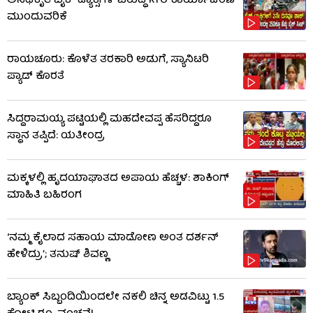
ಅನಧಿಕೃತ ಬೈಕ್ ಟ್ಯಾಕ್ಸಿಗಳ ವಿರುದ್ಧ RTO ಕಾರ್ಯಾಚರಣೆ
ಮುಂದುವರಿಕೆ
ರಾಯಚೂರು: ಕೊಳೆತ ತರಕಾರಿ ಅಡುಗೆ, ಸ್ಯಾನಿಟರಿ
ಪ್ಯಾಡ್ ಕೊರತೆ
ಸಿದ್ದರಾಮಯ್ಯ ಪಟ್ಟಿಯಲ್ಲಿ ಮಹದೇವಪ್ಪ ಹೆಸರಿದ್ದರೂ
ಸ್ಥಾನ ತಪ್ಪಿದೆ: ಯತೀಂದ್ರ
ಮಕ್ಕಳಲ್ಲಿ ಹೃದಯಾಘಾತದ ಅಪಾಯ ಹೆಚ್ಚಳ: ಶಾಕಿಂಗ್​​
ಮಾಹಿತಿ ಬಹಿರಂಗ
‘ನಮ್ಮ ಕೈಲಾದ ಸಹಾಯ ಮಾಡೋಣ ಅಂತ ದರ್ಶನ್
ಹೇಳಿದ್ರು’; ತನುಷ್ ಶಿವಣ್ಣ
ಬ್ಯಾಂಕ್ ಸಿಬ್ಬಂದಿಯಿಂದಲೇ ನಕಲಿ ಚಿನ್ನ ಅಡವಿಟ್ಟು 1.5