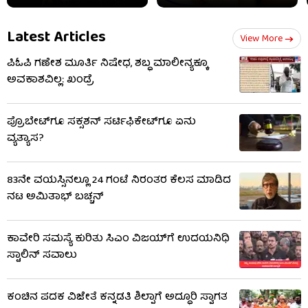
Latest Articles
View More
ಪಿಓಪಿ ಗಣೇಶ ಮೂರ್ತಿ ನಿಷೇಧ, ಶಬ್ಧ ಮಾಲೀನ್ಯಕ್ಕೂ
ಅವಕಾಶವಿಲ್ಲ: ಖಂಡ್ರೆ
ಪ್ರೊಬೇಟ್​ಗೂ ಸಕ್ಸಶನ್ ಸರ್ಟಿಫಿಕೇಟ್​ಗೂ ಏನು
ವ್ಯತ್ಯಾಸ?
83ನೇ ವಯಸ್ಸಿನಲ್ಲೂ 24 ಗಂಟೆ ನಿರಂತರ ಕೆಲಸ ಮಾಡಿದ
ನಟ ಅಮಿತಾಭ್ ಬಚ್ಚನ್
ಕಾವೇರಿ ಸಮಸ್ಯೆ ಕುರಿತು ಸಿಎಂ ವಿಜಯ್‌ಗೆ ಉದಯನಿಧಿ
ಸ್ಟಾಲಿನ್ ಸವಾಲು
ಕಂಚಿನ ಪದಕ ವಿಜೇತೆ ಕನ್ನಡತಿ ಶಿಲ್ಪಾಗೆ ಅದ್ಧೂರಿ ಸ್ವಾಗತ