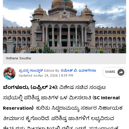
Vidhana Soudha
ಪ್ರಸನ್ನ ಗಾಂವ್ಕರ್​
Edited By:
ರಮೇಶ್ ಬಿ. ಜವಳಗೇರಾ
SHARE
Updated on:
Apr 24, 2026 | 8:39 PM
ಬೆಂಗಳೂರು, (ಏಪ್ರಿಲ್ 24):
ವಿಶೇಷ ಸಚಿವ ಸಂಪುಟ
ಸಭೆಯಲ್ಲಿ ಪರಿಶಿಷ್ಟ ಜಾತಿಗಳ ಒಳ ಮೀಸಲಾತಿ (
SC Internal
Reservation)
ಕುರಿತು ಸಿದ್ದರಾಮಯ್ಯ ಸರ್ಕಾರ ನಿರ್ಣಾಯಕ
ತೀರ್ಮಾನ ಕೈಗೊಂಡಿದೆ. ಪರಿಶಿಷ್ಟ ಜಾತಿಗಳಿಗೆ ಲಭ್ಯವಿರುವ