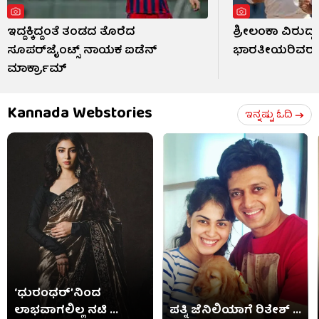
ಇದ್ದಕ್ಕಿದ್ದಂತೆ ತಂಡದ ತೊರೆದ
ಶ್ರೀಲಂಕಾ ವಿರುದ್ಧ
ಸೂಪರ್‌ಜೈಂಟ್ಸ್ ನಾಯಕ ಐಡೆನ್
ಭಾರತೀಯರಿವರು
ಮಾರ್ಕ್ರಾಮ್
Kannada Webstories
ಇನ್ನಷ್ಟು ಓದಿ
‘ಧುರಂಧರ್’ನಿಂದ
ಲಾಭವಾಗಲಿಲ್ಲ ನಟಿ ...
ಪತ್ನಿ ಜೆನಿಲಿಯಾಗೆ ರಿತೇಶ್ ...