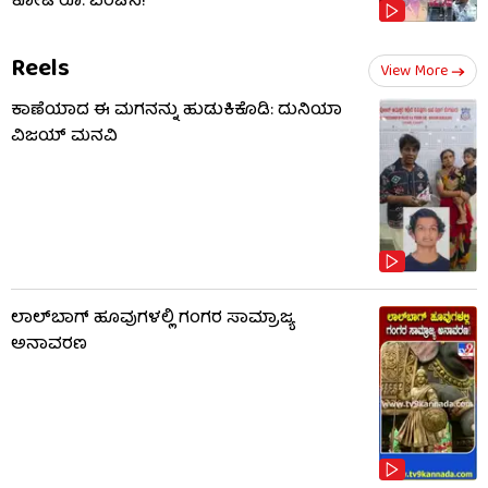
ಕೋಟಿ ರೂ. ವಂಚನೆ!
Reels
View More
ಕಾಣೆಯಾದ ಈ ಮಗನನ್ನು ಹುಡುಕಿಕೊಡಿ: ದುನಿಯಾ
ವಿಜಯ್ ಮನವಿ
ಲಾಲ್​ಬಾಗ್ ಹೂವುಗಳಲ್ಲಿ ಗಂಗರ ಸಾಮ್ರಾಜ್ಯ
ಅನಾವರಣ