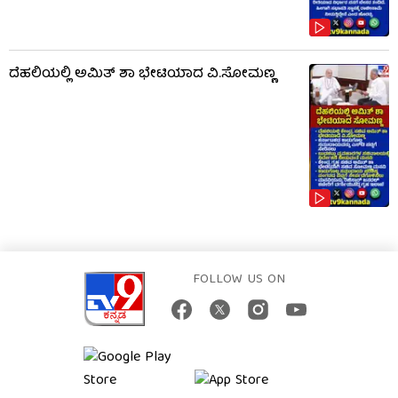
ದೆಹಲಿಯಲ್ಲಿ ಅಮಿತ್ ಶಾ ಭೇಟಿಯಾದ ವಿ.ಸೋಮಣ್ಣ
FOLLOW US ON