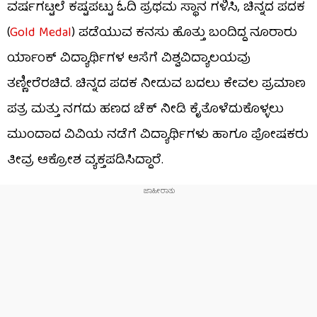
ವರ್ಷಗಟ್ಟಲೆ ಕಷ್ಟಪಟ್ಟು ಓದಿ ಪ್ರಥಮ ಸ್ಥಾನ ಗಳಿಸಿ, ಚಿನ್ನದ ಪದಕ
(
Gold Medal
) ಪಡೆಯುವ ಕನಸು ಹೊತ್ತು ಬಂದಿದ್ದ ನೂರಾರು
ರ್ಯಾಂಕ್ ವಿದ್ಯಾರ್ಥಿಗಳ ಆಸೆಗೆ ವಿಶ್ವವಿದ್ಯಾಲಯವು
ತಣ್ಣೀರೆರಚಿದೆ. ಚಿನ್ನದ ಪದಕ ನೀಡುವ ಬದಲು ಕೇವಲ ಪ್ರಮಾಣ
ಪತ್ರ ಮತ್ತು ನಗದು ಹಣದ ಚೆಕ್ ನೀಡಿ ಕೈತೊಳೆದುಕೊಳ್ಳಲು
ಮುಂದಾದ ವಿವಿಯ ನಡೆಗೆ ವಿದ್ಯಾರ್ಥಿಗಳು ಹಾಗೂ ಪೋಷಕರು
ತೀವ್ರ ಆಕ್ರೋಶ ವ್ಯಕ್ತಪಡಿಸಿದ್ದಾರೆ.