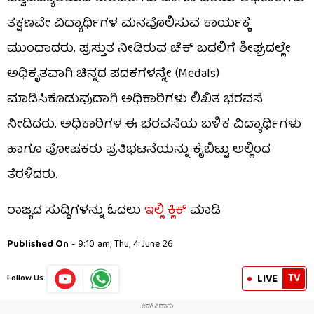
ತಕ್ಷಣವೇ ವಿದ್ಯಾರ್ಥಿಗಳ ಮನವೊಲಿಸುವ ಕಾರ್ಯಕ್ಕೆ
ಮುಂದಾದರು. ಪ್ರಸ್ತುತ ನೀಡಿರುವ ಚೆಕ್ ಬದಲಿಗೆ ಶೀಘ್ರದಲ್ಲೇ
ಅಧಿಕೃತವಾಗಿ ಚಿನ್ನದ ಪದಕಗಳನ್ನೇ (Medals)
ಮಾಡಿಸಿಕೊಡುವುದಾಗಿ ಅಧಿಕಾರಿಗಳು ಲಿಖಿತ ಭರವಸೆ
ನೀಡಿದರು. ಅಧಿಕಾರಿಗಳ ಈ ಭರವಸೆಯ ಬಳಿಕ ವಿದ್ಯಾರ್ಥಿಗಳು
ಹಾಗೂ ಪೋಷಕರು ಪ್ರತಿಭಟನೆಯನ್ನು ಕೈಬಿಟ್ಟು ಅಲ್ಲಿಂದ
ತೆರಳಿದರು.
ರಾಜ್ಯದ ಸುದ್ದಿಗಳನ್ನು ಓದಲು
ಇಲ್ಲಿ ಕ್ಲಿಕ್
ಮಾಡಿ
Published On
- 9:10 am, Thu, 4 June 26
TV
LIVE
Follow Us