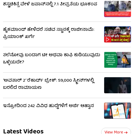
ಶಸ್ತ್ರಚಿಕಿತ್ಸೆ ವೇಳೆ ಜಪಾನ್​​ನಲ್ಲಿ 7.1 ತೀವ್ರತೆಯ ಭೂಕಂಪ
ಹೈಕಮಾಂಡ್​​ ಹೇಳಿದರೆ ಸಚಿವ ಸ್ಥಾನಕ್ಕೆ ರಾಜೀನಾಮೆ:
ಪ್ರಿಯಾಂಕ್​​ ಖರ್ಗೆ
ತಲೆನೋವು ಬಂದಾಗ ಟೀ ಅಥವಾ ಕಾಫಿ ಕುಡಿಯುವುದು
ಒಳ್ಳೆಯದೇ?
‘ಅವತಾರ್ 2’ ರೆಕಾರ್ಡ್ ಬ್ರೇಕ್: 59,000 ಸ್ಕ್ರೀನ್‌ಗಳಲ್ಲಿ
ಬರಲಿದೆ ರಾಮಾಯಣ
ಇಸ್ರೋದಿಂದ 242 ವಿವಿಧ ಹುದ್ದೆಗಳಿಗೆ ಅರ್ಜಿ ಆಹ್ವಾನ
Latest Videos
View More