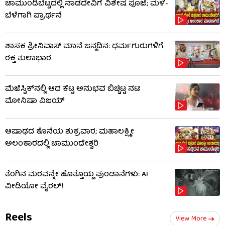
ಚಾಮುಂಡಿಬೆಟ್ಟದಲ್ಲಿ ನಾಡದೇವಿಗೆ ವಿಶೇಷ ಪೂಜೆ; ಮಳೆ-
ಬೆಳೆಗಾಗಿ ಪ್ರಾರ್ಥನೆ
ಶಾಸಕ ಶ್ರೀನಿವಾಸ್ ಮಾನೆ ಜನ್ಮದಿನ: ಧರ್ಮಗುರುಗಳಿಗೆ
ರಕ್ತ ತುಲಾಭಾರ
ಮೆಜೆಸ್ಟಿಕ್​​ನಲ್ಲಿ ಆದ ಕೆಟ್ಟ ಅನುಭವ ಬಿಚ್ಚಿಟ್ಟ ನಟಿ
ಮೋನಿಷಾ ವಿಜಯ್
ಆಷಾಢದ ಕೊನೆಯ ಶುಕ್ರವಾರ; ಮಹಾಲಕ್ಷ್ಮೀ
ಅಲಂಕಾರದಲ್ಲಿ ಚಾಮುಂಡೇಶ್ವರಿ
ತೆಂಗಿನ ಮರವನ್ನೇ ಹೊತ್ತೊಯ್ದ ಪುಂಡಾನೆಗಳು: AI
ವೀಡಿಯೋ ವೈರಲ್!
Reels
View More