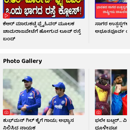
ಕೆಆರ್ ಮಾರುಕಟ್ಟೆ ಫ್ಲೈಓವರ್ ಮೂಲಕ
ಸಾಗರ ಉತ್ಪನ್ನಗಳ ರಫ
ಚಾಮರಾಜಪೇಟೆಗೆ ಹೋಗುವ ಲೂಪ್ ರಸ್ತೆ
ಅಭೂತಪೂರ್ವ ಯಶ
ಬಂದ್
Photo Gallery
ಶುಭ್​ಮನ್ ಗಿಲ್ ಕೈಗೆ ಗಾಯ; ಅಭ್ಯಾಸ
ಭಲೇ ಬಟ್ಲರ್... ವ
ನಿಲ್ಲಿಸಿದ ನಾಯಕ
ಧೂಳೀಪಟ!