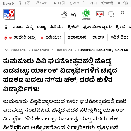
News9
हिन्दी 
తెలుగు 
मराठी
ગુજરાતી
বাংলা
ਪੰਜਾਬੀ
தமிழ்
AQI
ತಾಜಾ ಸುದ್ದಿ
ರಾಜ್ಯ
ಸಿನಿಮಾ
ಕ್ರಿಕೆಟ್​
ಫೋಟೋಗ್ಯಾಲರಿ
ಕ್ರೀಡೆ
ಕಾವೇರಿ ಕಿಚ್ಚು
ವಿಡಿಯೋ
ಹವಾಮಾನ
ಶಾರ್ಟ್ಸ್​
#ಡಿಕೆ ಶಿವಕ
TV9 Kannada
Karnataka
Tumakuru
Tumakuru University Gold Med
ತುಮಕೂರು ವಿವಿ ಘಟಿಕೋತ್ಸವದಲ್ಲಿ ದೊಡ್ಡ
ಎಡವಟ್ಟು: ರ್ಯಾಂಕ್ ವಿದ್ಯಾರ್ಥಿಗಳಿಗೆ ಚಿನ್ನದ
ಪದಕದ ಬದಲು ನಗದು ಚೆಕ್; ಧರಣಿ ಕುಳಿತ
ವಿದ್ಯಾರ್ಥಿಗಳು
ತುಮಕೂರು ವಿಶ್ವವಿದ್ಯಾಲಯದ 19ನೇ ಘಟಿಕೋತ್ಸವದಲ್ಲಿ ಭಾರಿ
ಎಡವಟ್ಟು ಸಂಭವಿಸಿದೆ. ಚಿನ್ನದ ಪದಕ ನಿರೀಕ್ಷಿಸಿದ್ದ ರ್ಯಾಂಕ್
ವಿದ್ಯಾರ್ಥಿಗಳಿಗೆ ಕೇವಲ ಪ್ರಮಾಣಪತ್ರ ಮತ್ತು ನಗದು ಚೆಕ್
ನೀಡಿದ್ದರಿಂದ ಆಕ್ರೋಶಗೊಂಡ ವಿದ್ಯಾರ್ಥಿಗಳು ಪ್ರತಿಭಟನೆ