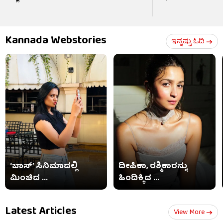
Kannada Webstories
ಇನ್ನಷ್ಟು ಓದಿ
‘ಬಾಸ್’ ಸಿನಿಮಾದಲ್ಲಿ
ದೀಪಿಕಾ, ರಶ್ಮಿಕಾರನ್ನು
ಮಿಂಚಿದ ...
ಹಿಂದಿಕ್ಕಿದ ...
Latest Articles
View More