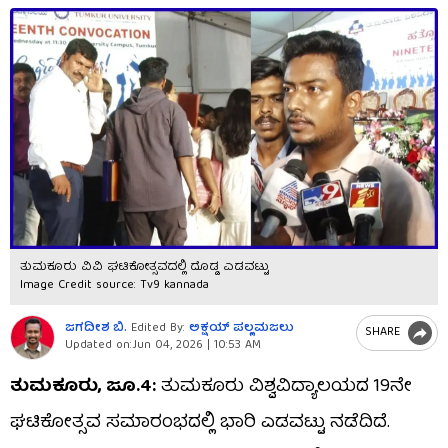
ತುಮಕೂರು ವಿವಿ ಘಟಿಕೋತ್ಸವದಲ್ಲಿ ದೊಡ್ಡ ಎಡವಟ್ಟು
Image Credit source: Tv9 kannada
ಜಗದೀಶ ಬಿ.
Edited By:
ಅಕ್ಷಯ್​ ಪಲ್ಲಮಜಲು​​
SHARE
Updated on:
Jun 04, 2026 | 10:53 AM
ತುಮಕೂರು, ಜೂ.4:
ತುಮಕೂರು ವಿಶ್ವವಿದ್ಯಾಲಯದ 19ನೇ
ಘಟಿಕೋತ್ಸವ ಸಮಾರಂಭದಲ್ಲಿ ಭಾರಿ ಎಡವಟ್ಟು ನಡೆದಿದೆ.