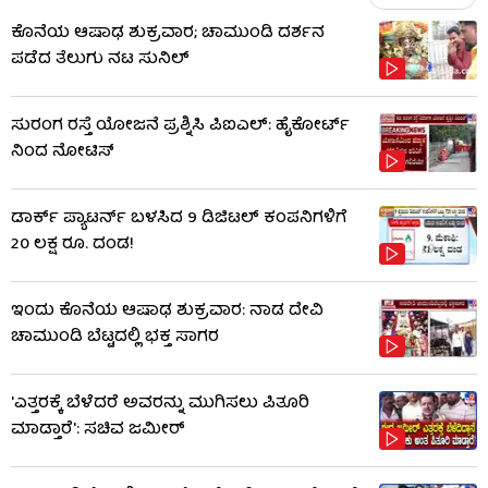
ಕೊನೆಯ ಆಷಾಢ ಶುಕ್ರವಾರ; ಚಾಮುಂಡಿ ದರ್ಶನ
ಪಡೆದ ತೆಲುಗು ನಟ ಸುನಿಲ್
ಸುರಂಗ ರಸ್ತೆ ಯೋಜನೆ ಪ್ರಶ್ನಿಸಿ ಪಿಐಎಲ್: ಹೈಕೋರ್ಟ್​​
ನಿಂದ ನೋಟಿಸ್​​
ಡಾರ್ಕ್ ಪ್ಯಾಟರ್ನ್ ಬಳಸಿದ 9 ಡಿಜಿಟಲ್ ಕಂಪನಿಗಳಿಗೆ
20 ಲಕ್ಷ ರೂ. ದಂಡ!
ಇಂದು ಕೊನೆಯ ಆಷಾಢ ಶುಕ್ರವಾರ: ನಾಡ ದೇವಿ
ಚಾಮುಂಡಿ ಬೆಟ್ಟದಲ್ಲಿ ಭಕ್ತ ಸಾಗರ
'ಎತ್ತರಕ್ಕೆ ಬೆಳೆದರೆ ಅವರನ್ನು ಮುಗಿಸಲು ಪಿತೂರಿ
ಮಾಡ್ತಾರೆ': ಸಚಿವ ಜಮೀರ್​​