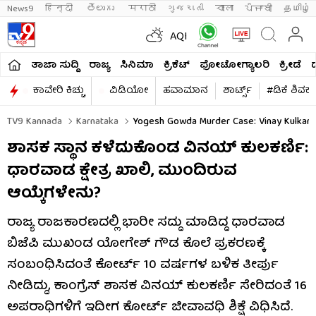
News9
हिन्दी 
తెలుగు 
मराठी
ગુજરાતી
বাংলা
ਪੰਜਾਬੀ
தமிழ்
AQI
ತಾಜಾ ಸುದ್ದಿ
ರಾಜ್ಯ
ಸಿನಿಮಾ
ಕ್ರಿಕೆಟ್​
ಫೋಟೋಗ್ಯಾಲರಿ
ಕ್ರೀಡೆ
ಕಾವೇರಿ ಕಿಚ್ಚು
ವಿಡಿಯೋ
ಹವಾಮಾನ
ಶಾರ್ಟ್ಸ್​
#ಡಿಕೆ ಶಿವಕ
TV9 Kannada
Karnataka
Yogesh Gowda Murder Case: Vinay Kulkarni
ಶಾಸಕ ಸ್ಥಾನ ಕಳೆದುಕೊಂಡ ವಿನಯ್ ಕುಲಕರ್ಣಿ:
ಧಾರವಾಡ ಕ್ಷೇತ್ರ ಖಾಲಿ, ಮುಂದಿರುವ
ಆಯ್ಕೆಗಳೇನು?
ರಾಜ್ಯ ರಾಜಕಾರಣದಲ್ಲಿ ಭಾರೀ ಸದ್ದು ಮಾಡಿದ್ದ ಧಾರವಾಡ
ಬಿಜೆಪಿ ಮುಖಂಡ ಯೋಗೇಶ್ ಗೌಡ ಕೊಲೆ ಪ್ರಕರಣಕ್ಕೆ
ಸಂಬಂಧಿಸಿದಂತೆ ಕೋರ್ಟ್ 10 ವರ್ಷಗಳ ಬಳಿಕ ತೀರ್ಪು
ನೀಡಿದ್ದು, ಕಾಂಗ್ರೆಸ್ ಶಾಸಕ ವಿನಯ್ ಕುಲಕರ್ಣಿ ಸೇರಿದಂತೆ 16
ಅಪರಾಧಿಗಳಿಗೆ ಇದೀಗ ಕೋರ್ಟ್ ಜೀವಾವಧಿ ಶಿಕ್ಷೆ ವಿಧಿಸಿದೆ.