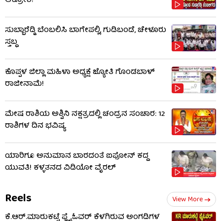
ಆಕ್ರೋಶ!
ಸುಬ್ಬಾರೆಡ್ಡಿ ಬೆಂಬಲಿಸಿ ಬಾಗೇಪಲ್ಲಿ, ಗುಡಿಬಂಡೆ, ಚೇಳೂರು
ಸ್ತಬ್ಧ
ಕೊಪ್ಪಳ ಜಿಲ್ಲಾ ಮಹಿಳಾ ಅಧ್ಯಕ್ಷೆ ಜ್ಯೋತಿ ಗೊಂಡಬಾಳ್
ರಾಜೀನಾಮೆ!
ಮೇಷ ರಾಶಿಯ ಅಶ್ವಿನಿ ನಕ್ಷತ್ರದಲ್ಲಿ ಚಂದ್ರನ ಸಂಚಾರ: 12
ರಾಶಿಗಳ ದಿನ ಭವಿಷ್ಯ
ಯಾರಿಗೂ ಅನುಮಾನ ಬಾರದಂತೆ ಐಫೋನ್ ಕದ್ದ
ಯುವತಿ! ಕಳ್ಳತನದ ವಿಡಿಯೋ ವೈರಲ್
Reels
View More
ಕೆ.ಆರ್​.ಮಾರುಕಟ್ಟೆ ಫ್ಲೈಓವರ್ ಕೆಳಗಿರುವ ಅಂಗಡಿಗಳ