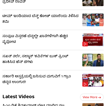
ಪ್ರದೀಪ್ ರಾವತ್
ಟೀಮ್ ಇಂಡಿಯಾದ ಬೆಸ್ಟ್ ಕೋಚ್ ಯಾರೆಂದು ತಿಳಿಸಿದ
ಶಮಿ
ಸಂಪುಟ ವಿಸ್ತರಣೆ ಬೆನ್ನಲ್ಲೇ ಖಾತೆಗಳಿಗಾಗಿ ಹೆಚ್ಚಿದ
ಪೈಪೋಟಿ
ಸಖತ್ ತರ್ಲೆ, ಸಲ್ಮಾನ್ ‘ಕವಿತೆ’ಗಳ ಬುಕ್ ಪ್ರಿಂಟ್
ಹಾಕಿಸಿದ ಜೆನ್ ಜಿಗಳು
ಸರ್ಕಾರಿ ಆಸ್ಪತ್ರೆಯಲ್ಲಿ ಜನಿಸುವ ಮಗುವಿಗೆ 1 ಗ್ರಾಂ
ಚಿನ್ನದ ಉಂಗುರ!
Latest Videos
View More
ಸಿಎಂ ಡಿಕೆ ಶಿವಕುಮಾರ್ ಭೇಟಿ ಮಾಡಿದ ನಟ