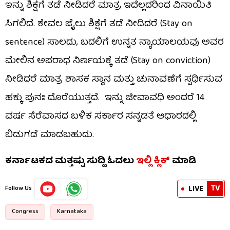
ಇನ್ನು ಶಿಕ್ಷೆಗೆ ತಡೆ ನೀಡಿದರೆ ಮಾತ್ರ ಇದೆಲ್ಲದರಿಂದ ವಿನಾಯಿತಿ
ಸಿಗಲಿದೆ. ಕೇವಲ ಜೈಲು ಶಿಕ್ಷೆಗೆ ತಡೆ ನೀಡಿದರೆ (Stay on
sentence) ಸಾಲದು, ಬದಲಿಗೆ ಉನ್ನತ ನ್ಯಾಯಾಲಯವು ಅವರ
ಮೇಲಿನ ಅಪರಾಧ ನಿರ್ಣಯಕ್ಕೆ ತಡೆ (Stay on conviction)
ನೀಡಿದರೆ ಮಾತ್ರ ಶಾಸಕ ಸ್ಥಾನ ಮತ್ತು ಚುನಾವಣೆಗೆ ಸ್ಪರ್ಧಿಸುವ
ಹಕ್ಕು ಪುನಃ ದೊರೆಯುತ್ತದೆ. ಇನ್ನು ಜೀವಾವಧಿ ಅಂದರೆ 14
ವರ್ಷ ಸೆರೆವಾಸದ ಬಳಿಕ ಸರ್ಕಾರ ಸನ್ನಡತೆ ಆಧಾರದಲ್ಲಿ
ಬಿಡುಗಡೆ ಮಾಡಬಹುದು.
ಕರ್ನಾಟಕದ ಮತ್ತಷ್ಟು ಸುದ್ದಿ ಓದಲು
ಇಲ್ಲಿ ಕ್ಲಿಕ್
ಮಾಡಿ
TV
LIVE
Follow Us
Congress
Karnataka