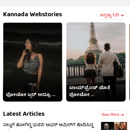
Kannada Webstories
ಇನ್ನಷ್ಟು ಓದಿ
ಬಾಯ್​​ಫ್ರೆಂಡ್ ಜೊತೆ
ಫೋಟೋ ಬ್ಲರ್ ಆದ್ರೂ ...
ಫೋಟೋ ...
Latest Articles
View More
ಸಲ್ಲುಗೆ ಹೋಗಿದ್ದ ‘ಘಜಿನಿ’ ಆಫರ್ ಆಮಿರ್​​ಗೆ ಕೊಡಿಸಿದ್ದ