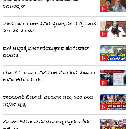
ರವಿಚಂದ್ರನ್
ಮೇಕೆದಾಟು ಯೋಜನೆ ವಿರುದ್ಧ ರಾಜ್ಯಸಭೆಯಲ್ಲಿ ಡಿಎಂಕೆ
ನಿಲುವಳಿ ಮಂಡನೆ
ಮಳೆ ಅಬ್ಬರಕ್ಕೆ ಭೋರ್ಗರೆಯುತ್ತಿರುವ ಹೊಗೇನಕಲ್
ಜಲಪಾತ
ಯಾದಗಿರಿ: ರಾಸಾಯನಿಕ ಸೋರಿಕೆ ದುರಂತ, ಮೂವರು
ಕಾರ್ಮಿಕರ ದುರ್ಮರಣ
ಉದಯನಿಧಿ ಬಿಡುಗಡೆ; ವಿಜಯ್​​ನ ಡಮ್ಮಿ ಸಿಎಂ ಎಂದ
ಸ್ಟಾಲಿನ್ ಪುತ್ರ
ಕೆಎಸ್​ಆರ್​ಟಿಸಿ ಬಸ್​ ತಡೆದು ಸುಬ್ಬಾರೆಡ್ಡಿ ಬೆಂಬಲಿಗರ