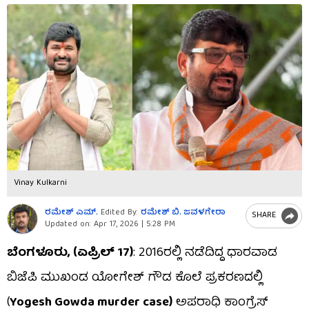
Vinay Kulkarni
ರಮೇಶ್​ ಎಮ್​.
Edited By:
ರಮೇಶ್ ಬಿ. ಜವಳಗೇರಾ
SHARE
Updated on:
Apr 17, 2026 | 5:28 PM
ಬೆಂಗಳೂರು, (ಏಪ್ರಿಲ್ 17)
: 2016ರಲ್ಲಿ ನಡೆದಿದ್ದ ಧಾರವಾಡ
ಬಿಜೆಪಿ ಮುಖಂಡ ಯೋಗೇಶ್ ಗೌಡ ಕೊಲೆ ಪ್ರಕರಣದಲ್ಲಿ
(
Yogesh Gowda murder case)
ಅಪರಾಧಿ ಕಾಂಗ್ರೆಸ್