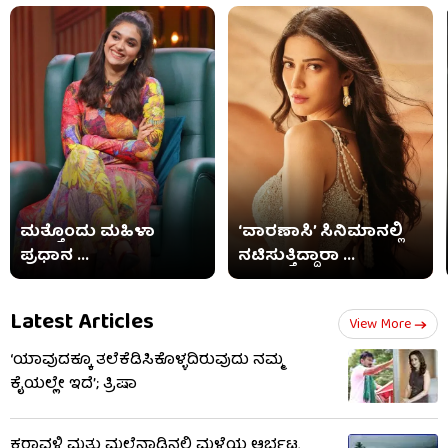
ಮತ್ತೊಂದು ಮಹಿಳಾ
‘ವಾರಣಾಸಿ’ ಸಿನಿಮಾನಲ್ಲಿ
ಪ್ರಧಾನ ...
ನಟಿಸುತ್ತಿದ್ದಾರಾ ...
Latest Articles
View More
‘ಯಾವುದಕ್ಕೂ ತಲೆಕೆಡಿಸಿಕೊಳ್ಳದಿರುವುದು ನಮ್ಮ
ಕೈಯಲ್ಲೇ ಇದೆ’; ತ್ರಿಷಾ
ಕರಾವಳಿ ಮತ್ತು ಮಲೆನಾಡಿನಲ್ಲಿ ಮಳೆಯ ಆರ್ಭಟ,