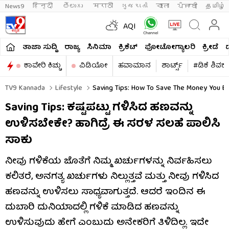
News9
हिन्दी 
తెలుగు 
मराठी
ગુજરાતી
বাংলা
ਪੰਜਾਬੀ
தமிழ்
AQI
ತಾಜಾ ಸುದ್ದಿ
ರಾಜ್ಯ
ಸಿನಿಮಾ
ಕ್ರಿಕೆಟ್​
ಫೋಟೋಗ್ಯಾಲರಿ
ಕ್ರೀಡೆ
ಕಾವೇರಿ ಕಿಚ್ಚು
ವಿಡಿಯೋ
ಹವಾಮಾನ
ಶಾರ್ಟ್ಸ್​
#ಡಿಕೆ ಶಿವಕ
TV9 Kannada
Lifestyle
Saving Tips: How To Save The Money You E
Saving Tips: ಕಷ್ಟಪಟ್ಟು ಗಳಿಸಿದ ಹಣವನ್ನು
ಉಳಿಸಬೇಕೇ? ಹಾಗಿದ್ರೆ ಈ ಸರಳ ಸಲಹೆ ಪಾಲಿಸಿ
ಸಾಕು
ನೀವು ಗಳಿಕೆಯ ಜೊತೆಗೆ ನಿಮ್ಮ ಖರ್ಚುಗಳನ್ನು ನಿರ್ವಹಿಸಲು
ಕಲಿತರೆ, ಅನಗತ್ಯ ಖರ್ಚುಗಳು ನಿಲ್ಲುತ್ತವೆ ಮತ್ತು ನೀವು ಗಳಿಸಿದ
ಹಣವನ್ನು ಉಳಿಸಲು ಸಾಧ್ಯವಾಗುತ್ತದೆ. ಆದರೆ ಇಂದಿನ ಈ
ದುಬಾರಿ ದುನಿಯಾದಲ್ಲಿ ಗಳಿಕೆ ಮಾಡಿದ ಹಣವನ್ನು
ಉಳಿಸುವುದು ಹೇಗೆ ಎಂಬುದು ಅನೇಕರಿಗೆ ತಿಳಿದಿಲ್ಲ. ಇದೇ