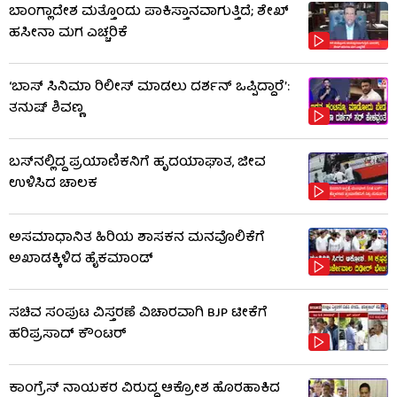
ಬಾಂಗ್ಲಾದೇಶ ಮತ್ತೊಂದು ಪಾಕಿಸ್ತಾನವಾಗುತ್ತಿದೆ; ಶೇಖ್
ಹಸೀನಾ ಮಗ ಎಚ್ಚರಿಕೆ
‘ಬಾಸ್ ಸಿನಿಮಾ ರಿಲೀಸ್ ಮಾಡಲು ದರ್ಶನ್ ಒಪ್ಪಿದ್ದಾರೆ’:
ತನುಷ್ ಶಿವಣ್ಣ
ಬಸ್‌ನಲ್ಲಿದ್ದ ಪ್ರಯಾಣಿಕನಿಗೆ ಹೃದಯಾಘಾತ, ಜೀವ
ಉಳಿಸಿದ ಚಾಲಕ
ಅಸಮಾಧಾನಿತ ಹಿರಿಯ ಶಾಸಕನ ಮನವೊಲಿಕೆಗೆ
ಅಖಾಡಕ್ಕಿಳಿದ ಹೈಕಮಾಂಡ್
ಸಚಿವ ಸಂಪುಟ ವಿಸ್ತರಣೆ ವಿಚಾರವಾಗಿ BJP ಟೀಕೆಗೆ
ಹರಿಪ್ರಸಾದ್ ಕೌಂಟರ್​​
ಕಾಂಗ್ರೆಸ್ ನಾಯಕರ ವಿರುದ್ಧ ಆಕ್ರೋಶ ಹೊರಹಾಕಿದ