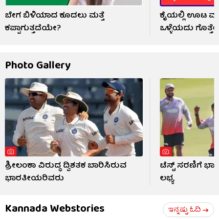
ಬೇಗ ಬಿಳಿಯಾದ ಕೂದಲು ಮತ್ತೆ
ಕೈಯಲ್ಲಿ ಊಟ ಮಾ
ಕಪ್ಪಾಗುತ್ತದೆಯೇ?
ಒಳ್ಳೆಯದು ಗೊತ್ತೇ
Photo Gallery
ಶ್ರೀಲಂಕಾ ವಿರುದ್ಧ ದ್ವಿಶತಕ ಬಾರಿಸಿರುವ
ಟೆಸ್ಟ್ ಸರಣಿಗೆ ಭಾ
ಭಾರತೀಯರಿವರು
ಲಭ್ಯ
Kannada Webstories
ಇನ್ನಷ್ಟು ಓದಿ