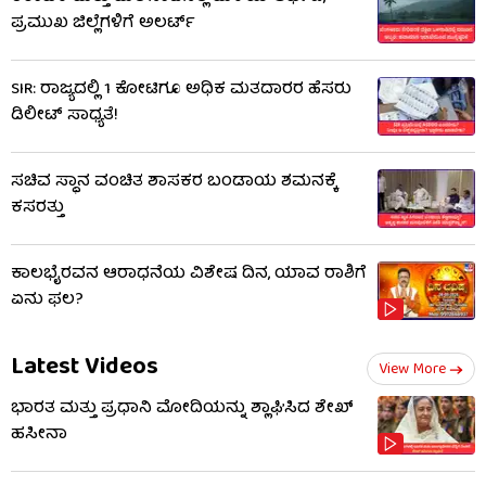
ಪ್ರಮುಖ ಜಿಲ್ಲೆಗಳಿಗೆ ಅಲರ್ಟ್
SIR: ರಾಜ್ಯದಲ್ಲಿ 1 ಕೋಟಿಗೂ ಅಧಿಕ ಮತದಾರರ ಹೆಸರು
ಡಿಲೀಟ್ ಸಾಧ್ಯತೆ!
ಸಚಿವ ಸ್ಥಾನ ವಂಚಿತ ಶಾಸಕರ ಬಂಡಾಯ ಶಮನಕ್ಕೆ
ಕಸರತ್ತು
ಕಾಲಭೈರವನ ಆರಾಧನೆಯ ವಿಶೇಷ ದಿನ, ಯಾವ ರಾಶಿಗೆ
ಏನು ಫಲ?
Latest Videos
View More
ಭಾರತ ಮತ್ತು ಪ್ರಧಾನಿ ಮೋದಿಯನ್ನು ಶ್ಲಾಘಿಸಿದ ಶೇಖ್
ಹಸೀನಾ