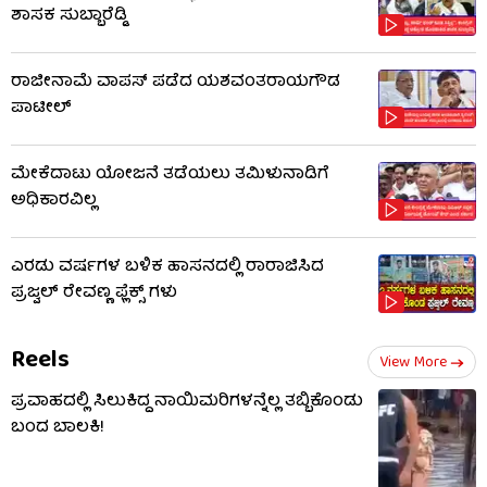
ಶಾಸಕ ಸುಬ್ಬಾರೆಡ್ಡಿ
ರಾಜೀನಾಮೆ ವಾಪಸ್ ಪಡೆದ ಯಶವಂತರಾಯಗೌಡ
ಪಾಟೀಲ್
ಮೇಕೆದಾಟು ಯೋಜನೆ ತಡೆಯಲು ತಮಿಳುನಾಡಿಗೆ
ಅಧಿಕಾರವಿಲ್ಲ
ಎರಡು ವರ್ಷಗಳ ಬಳಿಕ ಹಾಸನದಲ್ಲಿ ರಾರಾಜಿಸಿದ
ಪ್ರಜ್ವಲ್ ರೇವಣ್ಣ ಫ್ಲೆಕ್ಸ್ ಗಳು
Reels
View More
ಪ್ರವಾಹದಲ್ಲಿ ಸಿಲುಕಿದ್ದ ನಾಯಿಮರಿಗಳನ್ನೆಲ್ಲ ತಬ್ಬಿಕೊಂಡು
ಬಂದ ಬಾಲಕಿ!