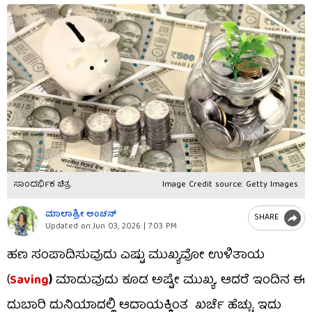
ಸಾಂದರ್ಭಿಕ ಚಿತ್ರ
Image Credit source: Getty Images
ಮಾಲಾಶ್ರೀ ಅಂಚನ್​
SHARE
Updated on:
Jun 03, 2026 | 7:03 PM
ಹಣ ಸಂಪಾದಿಸುವುದು ಎಷ್ಟು ಮುಖ್ಯವೋ ಉಳಿತಾಯ
(
Saving
)
ಮಾಡುವುದು ಕೂಡ ಅಷ್ಟೇ ಮುಖ್ಯ. ಆದರೆ ಇಂದಿನ ಈ
ದುಬಾರಿ ದುನಿಯಾದಲ್ಲಿ ಆದಾಯಕ್ಕಿಂತ ಖರ್ಚೆ ಹೆಚ್ಚು. ಇದು