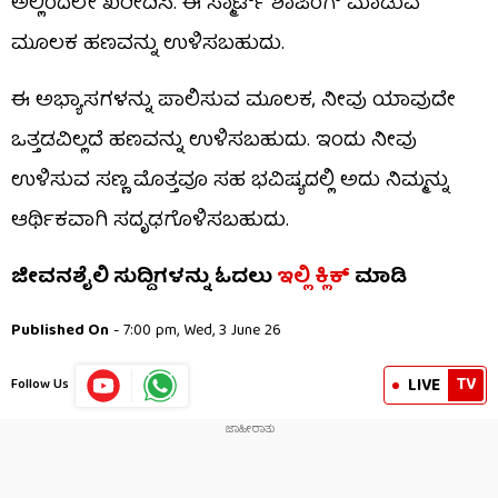
ಅಲ್ಲಿಂದಲೇ ಖರೀದಿಸಿ. ಈ ಸ್ಮಾರ್ಟ್ ಶಾಪಿಂಗ್ ಮಾಡುವ
ಮೂಲಕ ಹಣವನ್ನು ಉಳಿಸಬಹುದು.
ಈ ಅಭ್ಯಾಸಗಳನ್ನು ಪಾಲಿಸುವ ಮೂಲಕ, ನೀವು ಯಾವುದೇ
ಒತ್ತಡವಿಲ್ಲದೆ ಹಣವನ್ನು ಉಳಿಸಬಹುದು. ಇಂದು ನೀವು
ಉಳಿಸುವ ಸಣ್ಣ ಮೊತ್ತವೂ ಸಹ ಭವಿಷ್ಯದಲ್ಲಿ ಅದು ನಿಮ್ಮನ್ನು
ಆರ್ಥಿಕವಾಗಿ ಸದೃಢಗೊಳಿಸಬಹುದು.
ಜೀವನಶೈಲಿ
ಸುದ್ದಿಗಳನ್ನು
ಓದಲು
ಇಲ್ಲಿ
ಕ್ಲಿಕ್
ಮಾಡಿ
Published On
- 7:00 pm, Wed, 3 June 26
TV
LIVE
Follow Us