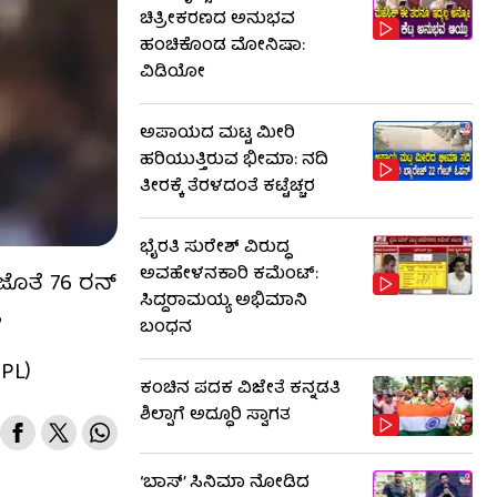
ಚಿತ್ರೀಕರಣದ ಅನುಭವ
ಹಂಚಿಕೊಂಡ ಮೋನಿಷಾ:
ವಿಡಿಯೋ
ಅಪಾಯದ ಮಟ್ಟ ಮೀರಿ
ಹರಿಯುತ್ತಿರುವ ಭೀಮಾ: ನದಿ
ತೀರಕ್ಕೆ ತೆರಳದಂತೆ ಕಟ್ಟೆಚ್ಚರ
ಭೈರತಿ ಸುರೇಶ್ ವಿರುದ್ಧ
ಅವಹೇಳನಕಾರಿ ಕಮೆಂಟ್:
 ಜೊತೆ 76 ರನ್​
ಸಿದ್ದರಾಮಯ್ಯ ಅಭಿಮಾನಿ
ಳ
ಬಂಧನ
IPL)
ಕಂಚಿನ ಪದಕ ವಿಜೇತೆ ಕನ್ನಡತಿ
ಶಿಲ್ಪಾಗೆ ಅದ್ಧೂರಿ ಸ್ವಾಗತ
‘ಬಾಸ್’ ಸಿನಿಮಾ ನೋಡಿದ