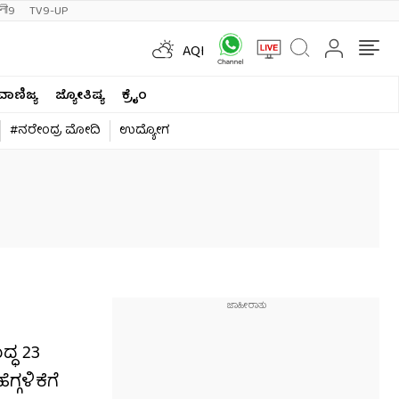
ी9
TV9-UP
AQI
ವಾಣಿಜ್ಯ
ಜ್ಯೋತಿಷ್ಯ
ಕ್ರೈಂ
#ನರೇಂದ್ರ ಮೋದಿ
ಉದ್ಯೋಗ
್ಧ 23
್ಗಳಿಕೆಗೆ