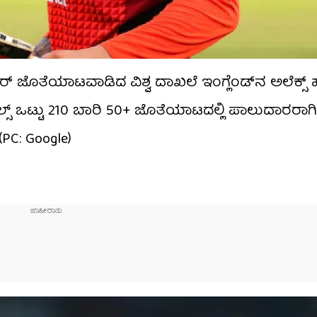
ಕೋರ್ ಜೊತೆಯಾಟವಾಡಿದ ವಿಶ್ವ ದಾಖಲೆ ಇಂಗ್ಲೆಂಡ್​ನ ಅಲೆಕ್ಸ್ ಹೇ
ಹೇಲ್ಸ್ ಒಟ್ಟು 210 ಬಾರಿ 50+ ಜೊತೆಯಾಟದಲ್ಲಿ ಪಾಲುದಾರರಾಗಿ
(PC: Google)