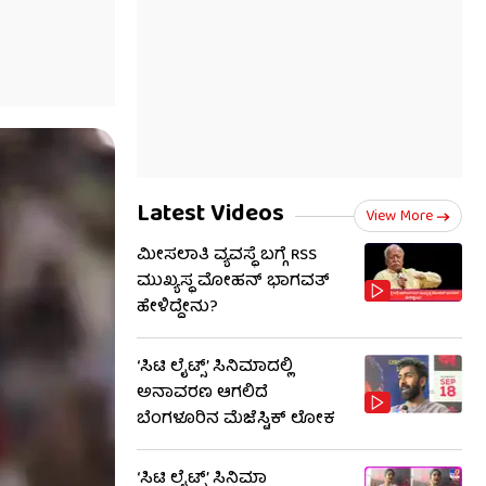
Latest Videos
View More
ಮೀಸಲಾತಿ ವ್ಯವಸ್ಥೆ ಬಗ್ಗೆ RSS​
ಮುಖ್ಯಸ್ಥ ಮೋಹನ್ ಭಾಗವತ್
ಹೇಳಿದ್ದೇನು?
‘ಸಿಟಿ ಲೈಟ್ಸ್’ ಸಿನಿಮಾದಲ್ಲಿ
ಅನಾವರಣ ಆಗಲಿದೆ
ಬೆಂಗಳೂರಿನ ಮೆಜೆಸ್ಟಿಕ್ ಲೋಕ
‘ಸಿಟಿ ಲೈಟ್ಸ್’ ಸಿನಿಮಾ