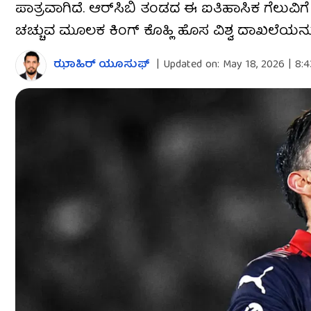
ಪಾತ್ರವಾಗಿದೆ. ಆರ್‌ಸಿಬಿ ತಂಡದ ಈ ಐತಿಹಾಸಿಕ ಗೆಲುವಿಗೆ
ಚಚ್ಚುವ ಮೂಲಕ ಕಿಂಗ್ ಕೊಹ್ಲಿ ಹೊಸ ವಿಶ್ವ ದಾಖಲೆಯನ್ನು
ಝಾಹಿರ್ ಯೂಸುಫ್
|
Updated on:
May 18, 2026 | 8: