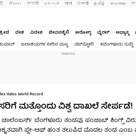
दी 
తెలుగు 
मराठी
ગુજરાતી
বাংলা
ਪੰਜਾਬੀ
தமிழ்
മലയാളം
मन
ಕ್ರೀಡೆ
ದೇಶ
ವಿದೇಶ
ಜೀವನಶೈಲಿ
ಆರೋಗ್ಯ
ವೈರಲ್​
ಅಧ್ಯಾತ್ಮ
ವಕುಮಾರ್​
ಜಲಾಶಯಗಳ ನೀರಿನ ಮಟ್ಟ
ವೆಬ್​ಸ್ಟೋರಿ
#ಬೆಂಗಳೂರು ಸುದ್ದಿ
Alex Hales World Record
ಿಗೆ ಮತ್ತೊಂದು ವಿಶ್ವ ದಾಖಲೆ ಸೇರ್ಪಡೆ!
 ಚಾಲೆಂಜರ್ಸ್ ಬೆಂಗಳೂರು ತಂಡವು ಪಂಜಾಬ್ ಕಿಂಗ್ಸ್ ವಿರುದ
ಅಧಿಕೃತವಾಗಿ ಪ್ಲೇ-ಆಫ್ ಹಂತ ತಲುಪಿದ ಮೊದಲ ತಂಡ ಎಂಬ ಹೆಗ