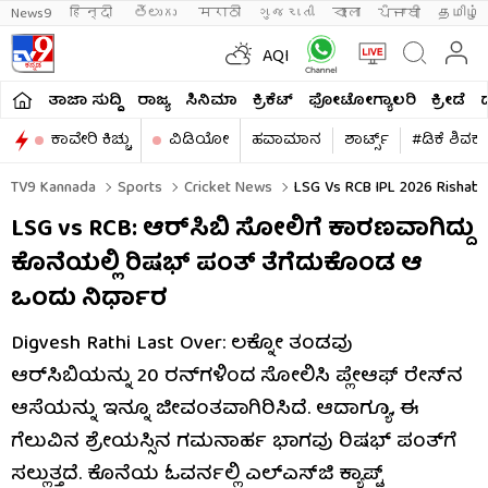
News9
हिन्दी 
తెలుగు 
मराठी
ગુજરાતી
বাংলা
ਪੰਜਾਬੀ
தமிழ்
AQI
ತಾಜಾ ಸುದ್ದಿ
ರಾಜ್ಯ
ಸಿನಿಮಾ
ಕ್ರಿಕೆಟ್​
ಫೋಟೋಗ್ಯಾಲರಿ
ಕ್ರೀಡೆ
ಕಾವೇರಿ ಕಿಚ್ಚು
ವಿಡಿಯೋ
ಹವಾಮಾನ
ಶಾರ್ಟ್ಸ್​
#ಡಿಕೆ ಶಿವಕ
TV9 Kannada
Sports
Cricket News
LSG Vs RCB IPL 2026 Rishabh 
LSG vs RCB: ಆರ್​ಸಿಬಿ ಸೋಲಿಗೆ ಕಾರಣವಾಗಿದ್ದು
ಕೊನೆಯಲ್ಲಿ ರಿಷಭ್ ಪಂತ್ ತೆಗೆದುಕೊಂಡ ಆ
ಒಂದು ನಿರ್ಧಾರ
Digvesh Rathi Last Over: ಲಕ್ನೋ ತಂಡವು
ಆರ್‌ಸಿಬಿಯನ್ನು 20 ರನ್‌ಗಳಿಂದ ಸೋಲಿಸಿ ಪ್ಲೇಆಫ್ ರೇಸ್‌ನ
ಆಸೆಯನ್ನು ಇನ್ನೂ ಜೀವಂತವಾಗಿರಿಸಿದೆ. ಆದಾಗ್ಯೂ, ಈ
ಗೆಲುವಿನ ಶ್ರೇಯಸ್ಸಿನ ಗಮನಾರ್ಹ ಭಾಗವು ರಿಷಭ್ ಪಂತ್‌ಗೆ
ಸಲ್ಲುತ್ತದೆ. ಕೊನೆಯ ಓವರ್ನಲ್ಲಿ ಎಲ್ಎಸ್​ಜಿ ಕ್ಯಾಪ್ಟ್