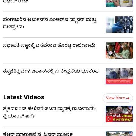
ದಿಢೀರ್ ರೇಡ್
ಬೆಂಗಳೂರಿನ ಅರ್ಜುನ್​ನ ಎಂಆರ್​ಐ ಸ್ಕ್ಯಾನರ್ ಮತ್ತು
ದೇಶಪ್ರೇಮ
ಸಭಾಪತಿ ಸ್ಥಾನಕ್ಕೆ ಬಸವರಾಜ ಹೊರಟ್ಟಿ ರಾಜೀನಾಮೆ
ಶಸ್ತ್ರಚಿಕಿತ್ಸೆ ವೇಳೆ ಜಪಾನ್​​ನಲ್ಲಿ 7.1 ತೀವ್ರತೆಯ ಭೂಕಂಪ
Latest Videos
View More
ಹೈಕಮಾಂಡ್​​ ಹೇಳಿದರೆ ಸಚಿವ ಸ್ಥಾನಕ್ಕೆ ರಾಜೀನಾಮೆ:
ಪ್ರಿಯಾಂಕ್​​ ಖರ್ಗೆ
ಕೆಆರ್ ಮಾರುಕಟ್ಟೆ ಫ್ಲೈಓವರ್ ಮೂಲಕ