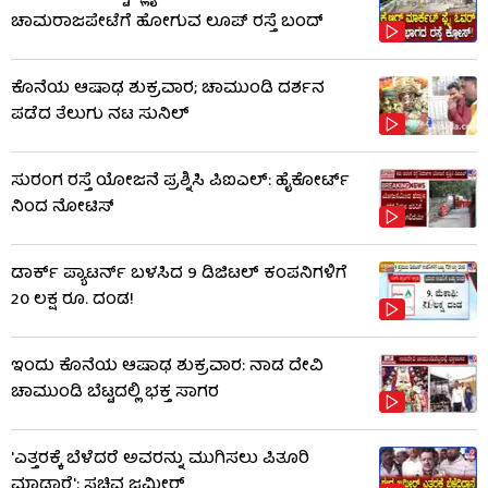
ಚಾಮರಾಜಪೇಟೆಗೆ ಹೋಗುವ ಲೂಪ್ ರಸ್ತೆ ಬಂದ್
ಕೊನೆಯ ಆಷಾಢ ಶುಕ್ರವಾರ; ಚಾಮುಂಡಿ ದರ್ಶನ
ಪಡೆದ ತೆಲುಗು ನಟ ಸುನಿಲ್
ಸುರಂಗ ರಸ್ತೆ ಯೋಜನೆ ಪ್ರಶ್ನಿಸಿ ಪಿಐಎಲ್: ಹೈಕೋರ್ಟ್​​
ನಿಂದ ನೋಟಿಸ್​​
ಡಾರ್ಕ್ ಪ್ಯಾಟರ್ನ್ ಬಳಸಿದ 9 ಡಿಜಿಟಲ್ ಕಂಪನಿಗಳಿಗೆ
20 ಲಕ್ಷ ರೂ. ದಂಡ!
ಇಂದು ಕೊನೆಯ ಆಷಾಢ ಶುಕ್ರವಾರ: ನಾಡ ದೇವಿ
ಚಾಮುಂಡಿ ಬೆಟ್ಟದಲ್ಲಿ ಭಕ್ತ ಸಾಗರ
'ಎತ್ತರಕ್ಕೆ ಬೆಳೆದರೆ ಅವರನ್ನು ಮುಗಿಸಲು ಪಿತೂರಿ
ಮಾಡ್ತಾರೆ': ಸಚಿವ ಜಮೀರ್​​