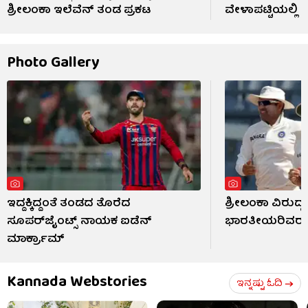
ಶ್ರೀಲಂಕಾ ಇಲೆವೆನ್ ತಂಡ ಪ್ರಕಟ
ವೇಳಾಪಟ್ಟಿಯಲ್ಲಿ
Photo Gallery
ಇದ್ದಕ್ಕಿದ್ದಂತೆ ತಂಡದ ತೊರೆದ
ಶ್ರೀಲಂಕಾ ವಿರುದ್ಧ
ಸೂಪರ್‌ಜೈಂಟ್ಸ್ ನಾಯಕ ಐಡೆನ್
ಭಾರತೀಯರಿವರು
ಮಾರ್ಕ್ರಾಮ್
Kannada Webstories
ಇನ್ನಷ್ಟು ಓದಿ