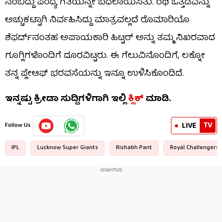
ನಂಬಿದ್ದು ಪಂದ್ಯ ಗತಿಯನ್ನೇ ಬದಲಾಯಿಸಿತು. ರಥಿ ಒತ್ತಡವನ್ನು
ಅಚ್ಚುಕಟ್ಟಾಗಿ ನಿರ್ವಹಿಸಿದ್ದು ಮಾತ್ರವಲ್ಲದೆ ರೊಮಾರಿಯೊ
ಶೆಫರ್ಡ್‌ನಂತಹ ಅಪಾಯಕಾರಿ ಹಿಟ್ಟರ್​ ಅನ್ನು ತಮ್ಮ ನಿಖರವಾದ
ಗೂಗ್ಲಿಗಳೊಂದಿಗೆ ದೂರವಿಟ್ಟರು. ಈ ಗೆಲುವಿನೊಂದಿಗೆ, ಲಕ್ನೋ
ತನ್ನ ಪ್ಲೇಆಫ್ ಭರವಸೆಯನ್ನು ಇನ್ನೂ ಉಳಿಸಿಕೊಂಡಿದೆ.
ಇನ್ನಷ್ಟು ಕ್ರೀಡಾ ಸುದ್ದಿಗಳಿಗಾಗಿ ಇಲ್ಲಿ
ಕ್ಲಿಕ್​
ಮಾಡಿ.
TV
LIVE
Follow Us
IPL
Lucknow Super Giants
Rishabh Pant
Royal Challengers