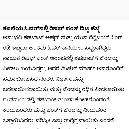
ಕೊನೆಯ ಓವರ್‌ನಲ್ಲಿ ರಿಷಭ್ ಪಂತ್ ದಿಟ್ಟ ಹೆಜ್ಜೆ
ಅನುಭವಿ ಶಹಬಾಜ್ ಅಹ್ಮದ್ ಮತ್ತು ಯುವ ದಿಗ್ವಿಜಯ್ ಸಿಂಗ್
ರಥಿ ಇಬ್ಬರೂ ಅಂತಿಮ ಓವರ್ ಎಸೆಯಲು ಸಿದ್ಧರಾಗಿದ್ದರು.
ನಾಯಕ ರಿಷಭ್ ಪಂತ್ ಆರಂಭದಲ್ಲಿ ಶಹಬಾಜ್‌ಗೆ ಚೆಂಡನ್ನು
ನೀಡಲು ಬಯಸಿದ್ದರು, ಆದರೆ ಮಿಚೆಲ್ ಮಾರ್ಷ್ ಅವರೊಂದಿಗೆ
ಸಮಾಲೋಚಿಸಿದ ನಂತರ, ನಿರ್ಧಾರವನ್ನು
ಬದಲಾಯಿಸಲಾಯಿತು ಮತ್ತು ಚೆಂಡನ್ನು ರಥಿಗೆ ನೀಡಲಾಯಿತು.
ಈ ಸಮಯದಲ್ಲಿ, ಶಹಬಾಜ್ ತುಂಬಾ ಕೋಪಗೊಂಡಂತೆ
ಕಂಡುಬಂದರು ಮತ್ತು ಪಂತ್‌ಗೆ ಚೆಂಡನ್ನು ನೀಡುವಂತೆ
ಒತ್ತಾಯಿಸಿದರು. ಪರಿಸ್ಥಿತಿ ಎಷ್ಟು ಉದ್ವಿಗ್ನವಾಯಿತು ಎಂದರೆ