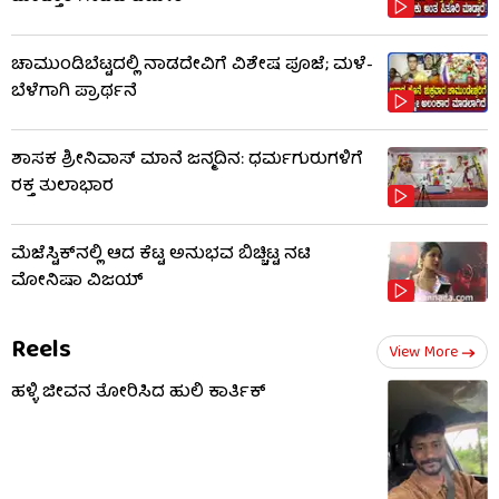
ಚಾಮುಂಡಿಬೆಟ್ಟದಲ್ಲಿ ನಾಡದೇವಿಗೆ ವಿಶೇಷ ಪೂಜೆ; ಮಳೆ-
ಬೆಳೆಗಾಗಿ ಪ್ರಾರ್ಥನೆ
ಶಾಸಕ ಶ್ರೀನಿವಾಸ್ ಮಾನೆ ಜನ್ಮದಿನ: ಧರ್ಮಗುರುಗಳಿಗೆ
ರಕ್ತ ತುಲಾಭಾರ
ಮೆಜೆಸ್ಟಿಕ್​​ನಲ್ಲಿ ಆದ ಕೆಟ್ಟ ಅನುಭವ ಬಿಚ್ಚಿಟ್ಟ ನಟಿ
ಮೋನಿಷಾ ವಿಜಯ್
Reels
View More
ಹಳ್ಳಿ ಜೀವನ ತೋರಿಸಿದ ಹುಲಿ ಕಾರ್ತಿಕ್