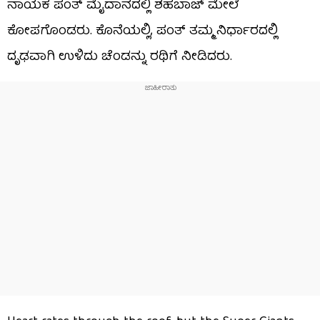
ನಾಯಕ ಪಂತ್ ಮೈದಾನದಲ್ಲಿ ಶಹಬಾಜ್‌ ಮೇಲೆ
ಕೋಪಗೊಂಡರು. ಕೊನೆಯಲ್ಲಿ, ಪಂತ್ ತಮ್ಮ ನಿರ್ಧಾರದಲ್ಲಿ
ದೃಢವಾಗಿ ಉಳಿದು ಚೆಂಡನ್ನು ರಥಿಗೆ ನೀಡಿದರು.