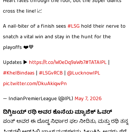
Heart rates through the roof, but the Super Giants
cross the line! 📈
A nail-biter of a finish sees
#LSG
hold their nerve to
snatch a vital win and stay in the hunt for the
playoffs ❤️💙
Updates ▶️
https://t.co/W0eDq9aWb7
#TATAIPL
|
#KhelBindaas
|
#LSGvRCB
|
@LucknowIPL
pic.twitter.com/DkuAkiqwPn
— IndianPremierLeague (@IPL)
May 7, 2026
ದಿಗ್ವಿಜಯ್ ರಥಿ ಅವರ ಕೊನೆಯ ಮ್ಯಾಜಿಕ್ ಓವರ್
ಪಂತ್ ಅವರ ಈ ದೊಡ್ಡ ನಿರ್ಧಾರ ಫಲ ನೀಡಿತು, ಮತ್ತು ರಥಿ ತನ್ನ