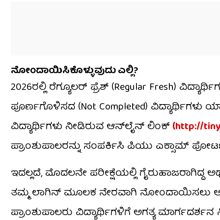
ನೋಂದಾಯಿಸಿಕೊಳ್ಳುವುದು ಎಲ್ಲಿ?
2026ರಲ್ಲಿ ರೆಗ್ಯೂಲರ್ ಫ್ರೆಶ್ (Regular Fresh) ವಿದ
ಪೂರ್ಣಗೊಳಿಸದ (Not Completed) ವಿದ್ಯಾರ್ಥಿಗಳು ಯಾ
ವಿದ್ಯಾರ್ಥಿಗಳು ನೀಡಿರುವ ಆನ್‌ಲೈನ್ ಲಿಂಕ್
(http://ti
ಪ್ರಾಂಶುಪಾಲರನ್ನು ಸಂಪರ್ಕಿಸಿ ಪಿಯು ಎಕ್ಸಾಮ್ ಪೋರ್ಟ
ಇದಲ್ಲದೆ, ಮೊದಲನೇ ಪರೀಕ್ಷೆಯಲ್ಲಿ ಗೈರುಹಾಜರಾಗಿದ್ದ 
ತಮ್ಮ ಲಾಗಿನ್ ಮೂಲಕ ನೇರವಾಗಿ ನೋಂದಾಯಿಸಲು ಅವಕ
ಪ್ರಾಂಶುಪಾಲರು ವಿದ್ಯಾರ್ಥಿಗಳಿಗೆ ಅಗತ್ಯ ಮಾರ್ಗದರ್ಶ