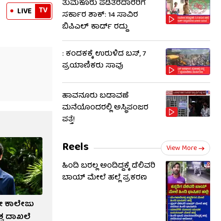
ತುಮಕೂರು ಪಡಿತರದಾರರಿಗೆ
TV
LIVE
ಸರ್ಕಾರ ಶಾಕ್: 14 ಸಾವಿರ
ಬಿಪಿಎಲ್ ಕಾರ್ಡ್ ರದ್ದು
: ಕಂದಕಕ್ಕೆ ಉರುಳಿದ ಬಸ್, 7
ಪ್ರಯಾಣಿಕರು ಸಾವು
ಹಾವನೂರು ಬಡಾವಣೆ
ಮನೆಯೊಂದರಲ್ಲಿ ಅಸ್ಥಿಪಂಜರ
ಪತ್ತೆ!
Reels
View More
ಹಿಂದಿ ಬರಲ್ಲ ಅಂದಿದ್ದಕ್ಕೆ ಡೆಲಿವರಿ
ಬಾಯ್‌ ಮೇಲೆ ಹಲ್ಲೆ ಪ್ರಕರಣ
ಲೇ ಕಾಲೇಜು
ಶ್ವ ದಾಖಲೆ