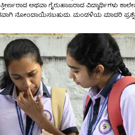
್ತೀರ್ಣರಾದ ಅಥವಾ ಗೈರುಹಾಜರಾದ ವಿದ್ಯಾರ್ಥಿಗಳು ಕಾಲೇ
ವಾಗಿ ನೋಂದಾಯಿಸಬಹುದು. ಮಂಡಳಿಯ ಮಾದರಿ ಪ್ರಶ್ನೆಪತ್