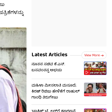
ಜು
ರಿಕೆಗಳನ್ನು
Latest Articles
View More
ನೂತನ ಸಚಿವ ಕೆ.ಎಸ್.
ಬಸವಂತಪ್ಪ ಅಭಯ
ಮಹಿಳಾ ಮೀಸಲಾತಿ ಮಸೂದೆ;
ಕಿರಣ್ ರಿಜಿಜು ಹೇಳಿಕೆಗೆ ರಾಹುಲ್
ಗಾಂಧಿ ತಿರುಗೇಟು
‘ಟಾಕ್ಸಿಕ್’ ಟ್ರೈಲರ್​​ಗೆ ಕ್ಷಣಗಣನೆ,