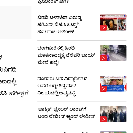
ಪ್ರಿಯಾಂಕ್ ಖರ್ಗೆ
ಬಿಡದಿ ಟೌನ್​ಶಿಪ್ ವಿರುದ್ಧ
ಜೆಡಿಎಸ್, ಬಿಜೆಪಿ ಒಟ್ಟಾಗಿ
ಹೋರಾಟ: ಅಶೋಕ್
ಬೆಂಗಳೂರಿನಲ್ಲಿ ಹಿಂದಿ
ಮಾತನಾಡದ್ದಕ್ಕೆ ಡೆಲಿವರಿ ಬಾಯ್
ಳ
ಮೇಲೆ ಹಲ್ಲೆ!
ುನಿಗದಿ
ನೂರಾರು ಬಡ ವಿದ್ಯಾರ್ಥಿಗಳ
ಣದಲ್ಲಿ
ಆಸರೆ ಆಗ್ಬೇಕಿದ್ದ ವಸತಿ
ಸಿ ಪರೀಕ್ಷೆಗೆ
ನಿಲಯದಲ್ಲಿ ಅವ್ಯವಸ್ಥೆ
‘ಟಾಕ್ಸಿಕ್’ ಟ್ರೇಲರ್ ಲಾಂಚ್​ಗೆ
ಬಂದ ಲೇಡೀಸ್ ಆ್ಯಂಡ್ ಲೇಡೀಸ್