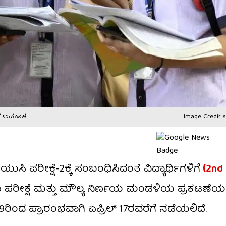
ೆಗೆ ಅವಕಾಶ
Image Credit s
ಸಿ ಪರೀಕ್ಷೆ-2ಕ್ಕೆ ಸಂಬಂಧಿಸಿದಂತೆ ವಿದ್ಯಾರ್ಥಿಗಳಿಗೆ
(2nd 
ಾ ಪರೀಕ್ಷೆ ಮತ್ತು ಮೌಲ್ಯ ನಿರ್ಣಯ ಮಂಡಳಿಯ ಪ್ರಕಟಣೆಯಲ್
ಿಲ್ 9ರಿಂದ ಪ್ರಾರಂಭವಾಗಿ ಏಪ್ರಿಲ್ 17ರವರೆಗೆ ನಡೆಯಲಿದೆ.