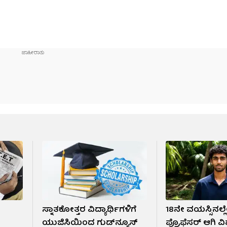
;
ಸ್ನಾತಕೋತ್ತರ ವಿದ್ಯಾರ್ಥಿಗಳಿಗೆ
18ನೇ ವಯಸ್ಸಿನಲ್
ಯುಜಿಸಿಯಿಂದ ಗುಡ್​​ನ್ಯೂಸ್​
ಪ್ರೊಫೆಸರ್ ಆಗಿ ವಿ