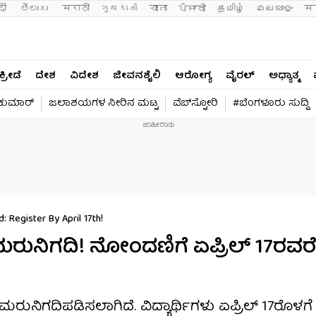
दी 
తెలుగు 
मराठी
ગુજરાતી
বাংলা
ਪੰਜਾਬੀ
தமிழ்
മലയാളം
मन
ಕ್ರೀಡೆ
ದೇಶ
ವಿದೇಶ
ಜೀವನಶೈಲಿ
ಆರೋಗ್ಯ
ವೈರಲ್​
ಅಧ್ಯಾತ್ಮ
ವಕುಮಾರ್​
ಜಲಾಶಯಗಳ ನೀರಿನ ಮಟ್ಟ
ವೆಬ್​ಸ್ಟೋರಿ
#ಬೆಂಗಳೂರು ಸುದ್ದಿ
Register By April 17th!
 ಮರುನಿಗದಿ! ನೋಂದಣಿಗೆ ಏಪ್ರಿಲ್ 17ರವರೆ
ರುನಿಗದಿಪಡಿಸಲಾಗಿದೆ. ವಿದ್ಯಾರ್ಥಿಗಳು ಏಪ್ರಿಲ್ 17ರೊಳಗೆ