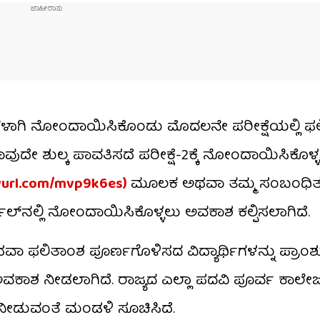
್ಯಾರ್ಥಿಗಳಾಗಿ ನೋಂದಾಯಿಸಿಕೊಂಡು ಮೊದಲನೇ ಪರೀಕ್ಷೆಯಲ್ಲಿ 
ವುದೇ ಶುಲ್ಕ ಪಾವತಿಸದೆ ಪರೀಕ್ಷೆ-2ಕ್ಕೆ ನೋಂದಾಯಿಸಿಕೊಳ್
nyurl.com/mvp9k6es)
ಮೂಲಕ ಅಥವಾ ತಮ್ಮ ಸಂಬಂಧಿತ
ಲ್​ನಲ್ಲಿ ನೋಂದಾಯಿಸಿಕೊಳ್ಳಲು ಅವಕಾಶ ಕಲ್ಪಿಸಲಾಗಿದೆ.
ಅಥವಾ ಫಲಿತಾಂಶ ಪೂರ್ಣಗೊಳಿಸದ ವಿದ್ಯಾರ್ಥಿಗಳನ್ನು ಪ್ರಾ
ಾಶ ನೀಡಲಾಗಿದೆ. ರಾಜ್ಯದ ಎಲ್ಲಾ ಪದವಿ ಪೂರ್ವ ಕಾಲೇ
ನ ನೀಡುವಂತೆ ಮಂಡಳಿ ಸೂಚಿಸಿದೆ.