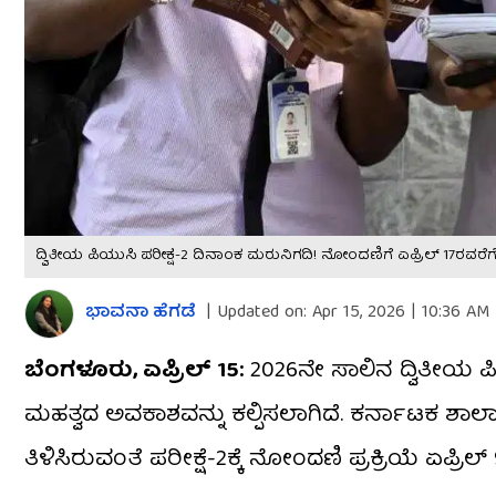
ದ್ವಿತೀಯ ಪಿಯುಸಿ ಪರೀಕ್ಷೆ-2 ದಿನಾಂಕ ಮರುನಿಗದಿ! ನೋಂದಣಿಗೆ ಏಪ್ರಿಲ್ 17ರವರ
ಭಾವನಾ ಹೆಗಡೆ
|
Updated on:
Apr 15, 2026 | 10:36 AM
ಬೆಂಗಳೂರು, ಏಪ್ರಿಲ್ 15:
2026ನೇ ಸಾಲಿನ ದ್ವಿತೀಯ ಪಿಯು
ಮಹತ್ವದ ಅವಕಾಶವನ್ನು ಕಲ್ಪಿಸಲಾಗಿದೆ. ಕರ್ನಾಟಕ ಶಾಲ
ತಿಳಿಸಿರುವಂತೆ ಪರೀಕ್ಷೆ-2ಕ್ಕೆ ನೋಂದಣಿ ಪ್ರಕ್ರಿಯೆ ಏಪ್ರ