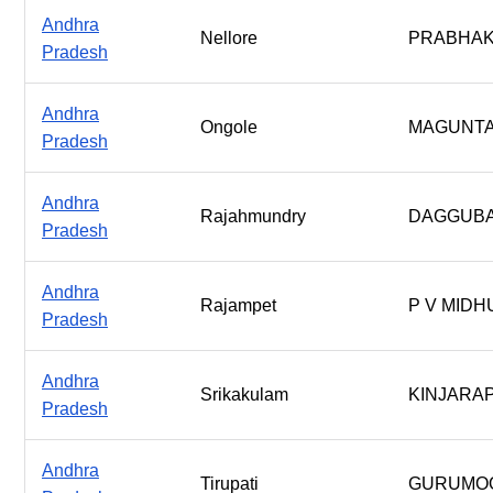
Andhra
Nellore
PRABHAK
Pradesh
Andhra
Ongole
MAGUNTA
Pradesh
Andhra
Rajahmundry
DAGGUBA
Pradesh
Andhra
Rajampet
P V MID
Pradesh
Andhra
Srikakulam
KINJARA
Pradesh
Andhra
Tirupati
GURUMOO