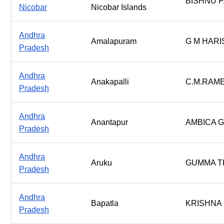
BISHNU 
Nicobar
Nicobar Islands
Andhra
Amalapuram
G M HARI
Pradesh
Andhra
Anakapalli
C.M.RAM
Pradesh
Andhra
Anantapur
AMBICA G
Pradesh
Andhra
Aruku
GUMMA T
Pradesh
Andhra
Bapatla
KRISHNA
Pradesh