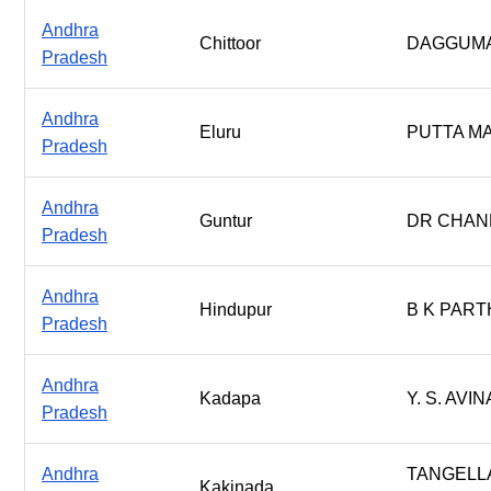
Andhra
Chittoor
DAGGUMA
Pradesh
Andhra
Eluru
PUTTA M
Pradesh
Andhra
Guntur
DR CHAN
Pradesh
Andhra
Hindupur
B K PAR
Pradesh
Andhra
Kadapa
Y. S. AV
Pradesh
Andhra
TANGELLA
Kakinada