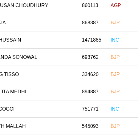
HUSAN CHOUDHURY
860113
AGP
KIA
868387
BJP
 HUSSAIN
1471885
INC
NDA SONOWAL
693762
BJP
G TISSO
334620
BJP
LITA MEDHI
894887
BJP
GOGOI
751771
INC
TH MALLAH
545093
BJP