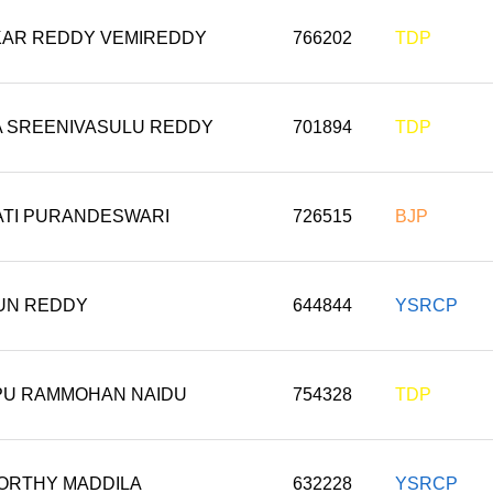
AR REDDY VEMIREDDY
766202
TDP
 SREENIVASULU REDDY
701894
TDP
TI PURANDESWARI
726515
BJP
HUN REDDY
644844
YSRCP
PU RAMMOHAN NAIDU
754328
TDP
RTHY MADDILA
632228
YSRCP