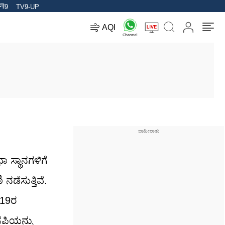
ी9
TV9-UP
AQI
 ಸ್ಥಾನಗಳಿಗೆ
ಡೆಸುತ್ತಿವೆ.
019ರ
ಜೆಪಿಯನ್ನು