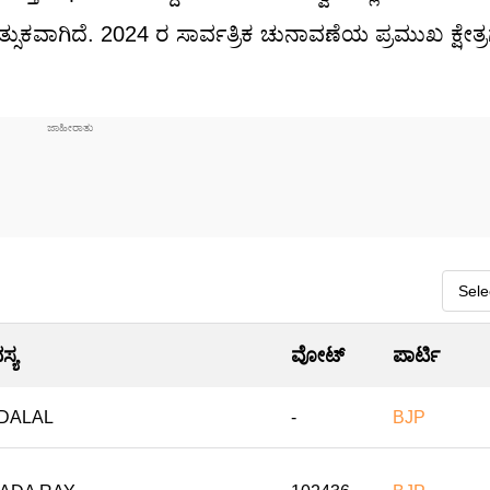
ಉತ್ಸುಕವಾಗಿದೆ. 2024 ರ ಸಾರ್ವತ್ರಿಕ ಚುನಾವಣೆಯ ಪ್ರಮುಖ ಕ್ಷೇತ್
್ಯ
ವೋಟ್
ಪಾರ್ಟಿ
DALAL
-
BJP