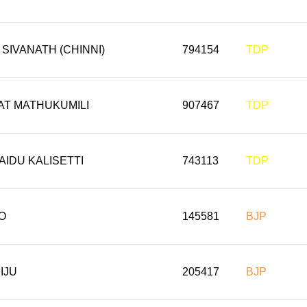
 SIVANATH (CHINNI)
794154
TDP
AT MATHUKUMILI
907467
TDP
IDU KALISETTI
743113
TDP
O
145581
BJP
IJU
205417
BJP