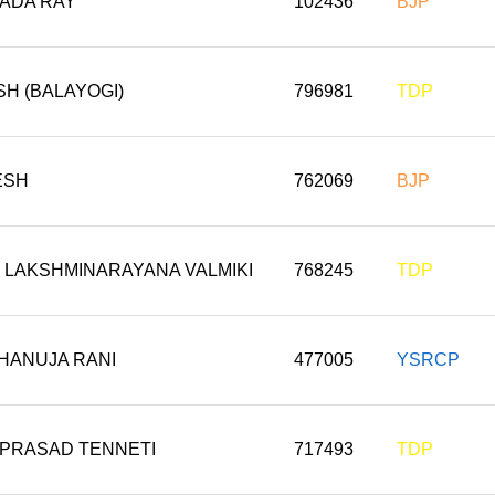
PADA RAY
102436
BJP
SH (BALAYOGI)
796981
TDP
ESH
762069
BJP
 LAKSHMINARAYANA VALMIKI
768245
TDP
HANUJA RANI
477005
YSRCP
 PRASAD TENNETI
717493
TDP