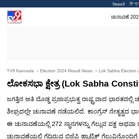
News9
हिन्
ಚುನಾವಣೆ 202
TV9 Kannada
Election 2024 Result News
Lok Sabha Election 
ಲೋಕಸಭಾ ಕ್ಷೇತ್ರ (Lok Sabha Const
ಜಗತ್ತಿನ ಅತಿ ದೊಡ್ಡ ಪ್ರಜಾಪ್ರಭುತ್ವ ರಾಷ್ಟ್ರವಾದ ಭಾರತದ
ಶೀಘ್ರದಲ್ಲೇ ಚುನಾವಣೆ ನಡೆಯಲಿದೆ. ಕಾಂಗ್ರೆಸ್ ನೇತೃತ್ವದ ಭ
ಈ ಚುನಾವಣೆಯಲ್ಲಿ 272 ಸ್ಥಾನಗಳನ್ನು ಗೆಲ್ಲುವ ಪಕ್ಷ ಅಥವ
ಚುನಾವಣೆಯಲ್ಲಿ ಗೆದ್ದಿರುವ ಬಿಜೆಪಿ ಹ್ಯಾಟ್ರಿಕ್ ಗೆಲುವಿನೊಂದಿಗ