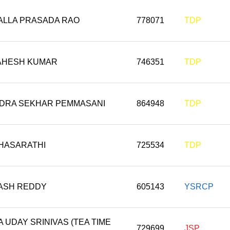
LLA PRASADA RAO
778071
TDP
AHESH KUMAR
746351
TDP
DRA SEKHAR PEMMASANI
864948
TDP
THASARATHI
725534
TDP
INASH REDDY
605143
YSRCP
 UDAY SRINIVAS (TEA TIME
729699
JSP