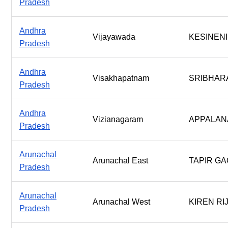
Pradesh
Andhra
Vijayawada
KESINENI
Pradesh
Andhra
Visakhapatnam
SRIBHAR
Pradesh
Andhra
Vizianagaram
APPALANA
Pradesh
Arunachal
Arunachal East
TAPIR GA
Pradesh
Arunachal
Arunachal West
KIREN RIJ
Pradesh