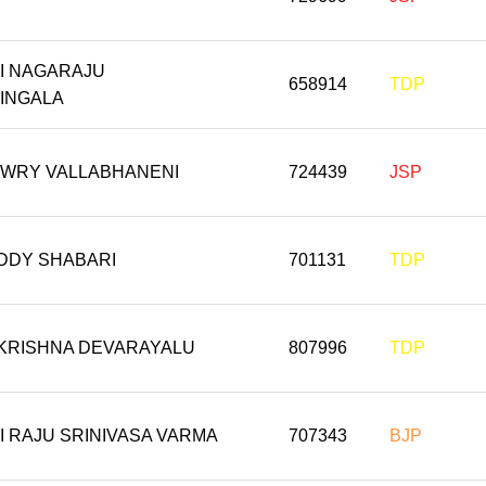
TI NAGARAJU
658914
TDP
INGALA
WRY VALLABHANENI
724439
JSP
DDY SHABARI
701131
TDP
IKRISHNA DEVARAYALU
807996
TDP
 RAJU SRINIVASA VARMA
707343
BJP