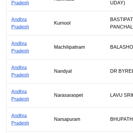
Pradesh
UDAY)
Andhra
BASTIPA
Kurnool
Pradesh
PANCHAL
Andhra
Machilipatnam
BALASHO
Pradesh
Andhra
Nandyal
DR BYRE
Pradesh
Andhra
Narasaraopet
LAVU SR
Pradesh
Andhra
Narsapuram
BHUPATHI
Pradesh