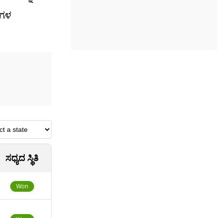
ರಗಳ
ಸಧ್ಯದ ಸ್ಥಿತಿ
Won