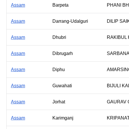
Assam
Barpeta
PHANI B
Assam
Darrang-Udalguri
DILIP SAI
Assam
Dhubri
RAKIBUL
Assam
Dibrugarh
SARBANA
Assam
Diphu
AMARSIN
Assam
Guwahati
BIJULI KA
Assam
Jorhat
GAURAV 
Assam
Karimganj
KRIPANA