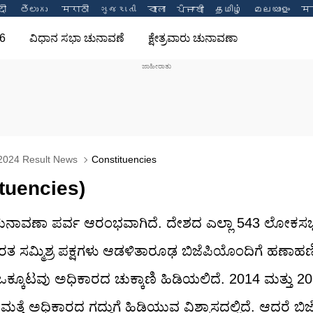
दी 
తెలుగు 
मराठी
ગુજરાતી
বাংলা
ਪੰਜਾਬੀ
தமிழ்
മലയാളം
मन
6
ವಿಧಾನ ಸಭಾ ಚುನಾವಣೆ
ಕ್ಷೇತ್ರವಾರು ಚುನಾವಣಾ
2024 Result News
Constituencies
ituencies)
ಲ್ಲಿ ಚುನಾವಣಾ ಪರ್ವ ಆರಂಭವಾಗಿದೆ. ದೇಶದ ಎಲ್ಲಾ 543 ಲೋಕಸಭಾ
ಾರತ ಸಮ್ಮಿಶ್ರ ಪಕ್ಷಗಳು ಆಡಳಿತಾರೂಢ ಬಿಜೆಪಿಯೊಂದಿಗೆ ಹಣಾಹಣಿ ನ
ಾ ಒಕ್ಕೂಟವು ಅಧಿಕಾರದ ಚುಕ್ಕಾಣಿ ಹಿಡಿಯಲಿದೆ. 2014 ಮತ್ತು 2
ೆ ಮತ್ತೆ ಅಧಿಕಾರದ ಗದ್ದುಗೆ ಹಿಡಿಯುವ ವಿಶ್ವಾಸದಲ್ಲಿದೆ. ಆದರೆ ಬಿ