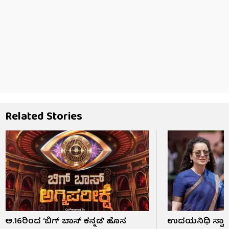
Related Stories
ಆ.16ರಿಂದ ‘ಬಿಗ್ ಬಾಸ್ ಕನ್ನಡ’ ಹೊಸ
ಉದಯನಿಧಿ ಸ್ಟಾಲಿ