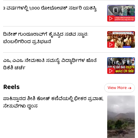
3 ವರ್ಷಗಳಲ್ಲಿ 1,000 ರೋಬೋಟಿಕ್ ಸರ್ಜರಿ ಯಶಸ್ವಿ
ದಿನೇಶ್ ಗುಂಡೂರಾವ್​​ಗೆ ಕೈತಪ್ಪಿದ ಸಚಿವ ಸ್ಥಾನ:
ಬೆಂಬಲಿಗರಿಂದ ಪ್ರತಿಭಟನೆ
ಎಒ, ಎಎಒ ನೇಮಕಾತಿ ಸಮಸ್ಯೆ: ವಿದ್ಯಾರ್ಥಿಗಳ ಜೊತೆ
ಡಿಕೆಶಿ ಚರ್ಚೆ
Reels
View More
ಪಾಕಿಸ್ತಾನದ ಶೀಶಿ ಕೋಹ್ ಕಣಿವೆಯಲ್ಲಿ ಭೀಕರ ಪ್ರವಾಹ,
ಸೇತುವೆಗಳು ಧ್ವಂಸ