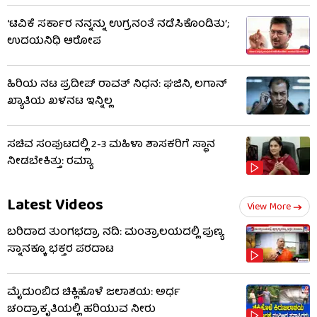
‘ಟಿವಿಕೆ ಸರ್ಕಾರ ನನ್ನನ್ನು ಉಗ್ರನಂತೆ ನಡೆಸಿಕೊಂಡಿತು’;
ಉದಯನಿಧಿ ಆರೋಪ
ಹಿರಿಯ ನಟ ಪ್ರದೀಪ್ ರಾವತ್ ನಿಧನ: ಘಜಿನಿ, ಲಗಾನ್
ಖ್ಯಾತಿಯ ಖಳನಟ ಇನ್ನಿಲ್ಲ
ಸಚಿವ ಸಂಪುಟದಲ್ಲಿ 2-3 ಮಹಿಳಾ ಶಾಸಕರಿಗೆ ಸ್ಥಾನ
ನೀಡಬೇಕಿತ್ತು: ರಮ್ಯಾ
Latest Videos
View More
ಬರಿದಾದ ತುಂಗಭದ್ರಾ ನದಿ: ಮಂತ್ರಾಲಯದಲ್ಲಿ ಪುಣ್ಯ
ಸ್ನಾನಕ್ಕೂ ಭಕ್ತರ ಪರದಾಟ
ಮೈದುಂಬಿದ ಚಿಕ್ಲಿಹೊಳೆ ಜಲಾಶಯ: ಅರ್ಧ
ಚಂದ್ರಾಕೃತಿಯಲ್ಲಿ ಹರಿಯುವ ನೀರು