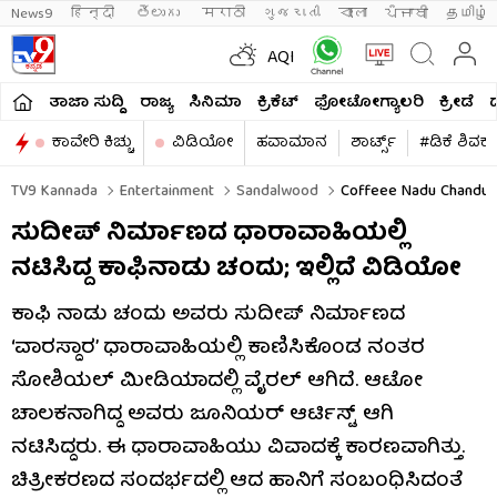
News9
हिन्दी 
తెలుగు 
मराठी
ગુજરાતી
বাংলা
ਪੰਜਾਬੀ
தமிழ்
AQI
ತಾಜಾ ಸುದ್ದಿ
ರಾಜ್ಯ
ಸಿನಿಮಾ
ಕ್ರಿಕೆಟ್​
ಫೋಟೋಗ್ಯಾಲರಿ
ಕ್ರೀಡೆ
ಕಾವೇರಿ ಕಿಚ್ಚು
ವಿಡಿಯೋ
ಹವಾಮಾನ
ಶಾರ್ಟ್ಸ್​
#ಡಿಕೆ ಶಿವಕ
TV9 Kannada
Entertainment
Sandalwood
Coffeee Nadu Chandu A
ಸುದೀಪ್ ನಿರ್ಮಾಣದ ಧಾರಾವಾಹಿಯಲ್ಲಿ
ನಟಿಸಿದ್ದ ಕಾಫಿನಾಡು ಚಂದು; ಇಲ್ಲಿದೆ ವಿಡಿಯೋ
ಕಾಫಿ ನಾಡು ಚಂದು ಅವರು ಸುದೀಪ್ ನಿರ್ಮಾಣದ
‘ವಾರಸ್ದಾರ’ ಧಾರಾವಾಹಿಯಲ್ಲಿ ಕಾಣಿಸಿಕೊಂಡ ನಂತರ
ಸೋಶಿಯಲ್ ಮೀಡಿಯಾದಲ್ಲಿ ವೈರಲ್ ಆಗಿದೆ. ಆಟೋ
ಚಾಲಕನಾಗಿದ್ದ ಅವರು ಜೂನಿಯರ್ ಆರ್ಟಿಸ್ಟ್ ಆಗಿ
ನಟಿಸಿದ್ದರು. ಈ ಧಾರಾವಾಹಿಯು ವಿವಾದಕ್ಕೆ ಕಾರಣವಾಗಿತ್ತು.
ಚಿತ್ರೀಕರಣದ ಸಂದರ್ಭದಲ್ಲಿ ಆದ ಹಾನಿಗೆ ಸಂಬಂಧಿಸಿದಂತೆ