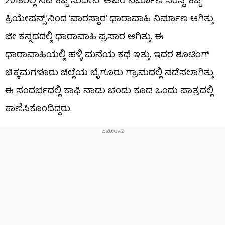
2018ರಲ್ಲಿ ನಟ ಕಿಚ್ಚ ಸುದೀಪ್ ಅವರ ನಿರ್ಮಾಣ ಸಂಸ್ಥೆ ‘ಕಿಚ್ಚ
ಕ್ರಿಯೇಷನ್ಸ್​’ನಿಂದ ‘ವಾರಸ್ದಾರ’ ಧಾರಾವಾಹಿ ನಿರ್ಮಾಣ ಆಗಿತ್ತು.
ಜೀ ಕನ್ನಡದಲ್ಲಿ ಧಾರಾವಾಹಿ ಪ್ರಸಾರ ಆಗಿತ್ತು. ಈ
ಧಾರಾವಾಹಿಯಲ್ಲಿ ಹಳ್ಳಿ ಮನೆಯ ಕಥೆ ಇತ್ತು. ಇದರ ಶೂಟಿಂಗ್
ಚಿಕ್ಕಮಗಳೂರು ಜಿಲ್ಲೆಯ ಬೈಗೂರು ಗ್ರಾಮದಲ್ಲಿ ನಡೆಸಲಾಗಿತ್ತು.
ಈ ಸಂದರ್ಭದಲ್ಲಿ ಕಾಫಿ ನಾಡು ಚಂದು ಕೂಡ ಒಂದು ಪಾತ್ರದಲ್ಲಿ
ಕಾಣಿಸಿಕೊಂಡಿದ್ದರು.