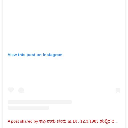
View this post on Instagram
A post shared by ಕಾಫಿ ನಾಡು ಚಂದು 🙏 Dt . 12.3.1983 ಹುಟ್ಟಿದ ದಿನ. ವಯಸ್ಸು.41 (@coffeenaduchandu__ag.41)