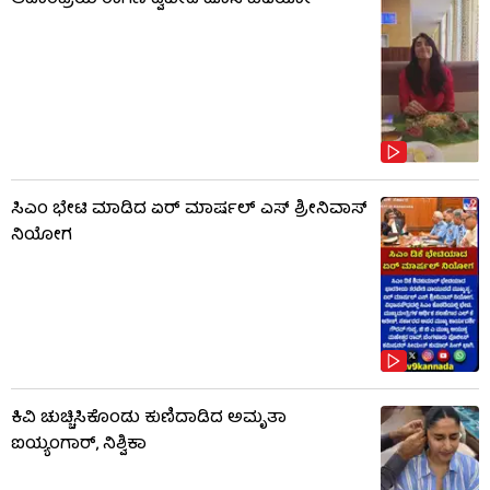
ಆಹಾರಪ್ರಿಯೆ ರಾಗಿಣಿ ದ್ವಿವೇದಿ ಹೊಸ ವಿಡಿಯೋ
ಸಿಎಂ ಭೇಟಿ ಮಾಡಿದ ಏರ್ ಮಾರ್ಷಲ್ ಎಸ್ ಶ್ರೀನಿವಾಸ್
ನಿಯೋಗ
ಕಿವಿ ಚುಚ್ಚಿಸಿಕೊಂಡು ಕುಣಿದಾಡಿದ ಅಮೃತಾ
ಐಯ್ಯಂಗಾರ್, ನಿಶ್ವಿಕಾ