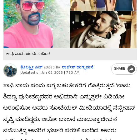
ಕಾಫಿ ನಾಡು ಚಂದು-ಸುದೀಪ್
ಶ್ರೀಲಕ್ಷ್ಮೀ ಎಚ್
Edited By:
ರಾಜೇಶ್ ದುಗ್ಗುಮನೆ
SHARE
Updated on:
Jan 02, 2025 | 7:50 AM
ಕಾಫಿ ನಾಡು ಚಂದು ಬಗ್ಗೆ ಬಹುತೇಕರಿಗೆ ಗೊತ್ತಿರುತ್ತದೆ. ‘ನಾನು
ಶಿವಣ್ಣ, ಪುನೀತಣ್ಣನವರ ಅಭಿಮಾನಿ’ ಎನ್ನುತ್ತಲೇ ವಿಡಿಯೋ
ಆರಂಭಿಸೋ ಅವರು ಸೋಶಿಯಲ್ ಮೀಡಿಯಾದಲ್ಲಿ ಸೆನ್ಸೇಷನ್
ಸೃಷ್ಟಿ ಮಾಡಿದ್ದರು. ಆಟೋ ಚಾಲನೆ ಮಾಡುತ್ತಾ ಜೀವನ
ನಡೆಸುತ್ತಿದ್ದ ಅವರಿಗೆ ಭರ್ಜರಿ ಬೇಡಿಕೆ ಬಂದಿದೆ. ಅವರು