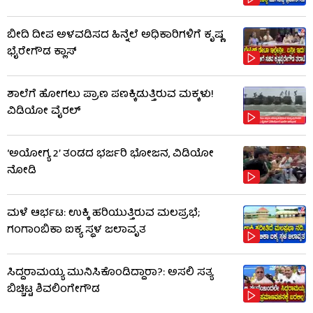
ಬೀದಿ ದೀಪ ಅಳವಡಿಸದ ಹಿನ್ನೆಲೆ ಅಧಿಕಾರಿಗಳಿಗೆ ಕೃಷ್ಣ
ಭೈರೇಗೌಡ ಕ್ಲಾಸ್​​
ಶಾಲೆಗೆ ಹೋಗಲು ಪ್ರಾಣ ಪಣಕ್ಕಿಡುತ್ತಿರುವ ಮಕ್ಕಳು!
ವಿಡಿಯೋ ವೈರಲ್
‘ಅಯೋಗ್ಯ 2’ ತಂಡದ ಭರ್ಜರಿ ಭೋಜನ, ವಿಡಿಯೋ
ನೋಡಿ
ಮಳೆ ಆರ್ಭಟ: ಉಕ್ಕಿ ಹರಿಯುತ್ತಿರುವ ಮಲಪ್ರಭೆ;
ಗಂಗಾಂಬಿಕಾ ಐಕ್ಯ ಸ್ಥಳ ಜಲಾವೃತ
ಸಿದ್ದರಾಮಯ್ಯ ಮುನಿಸಿಕೊಂಡಿದ್ದಾರಾ?: ಅಸಲಿ ಸತ್ಯ
ಬಿಚ್ಚಿಟ್ಟ ಶಿವಲಿಂಗೇಗೌಡ