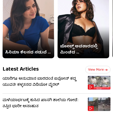
ಬೋಲ್ಡ್​ ಅವತಾರದಲ್ಲಿ
ಸಿನಿಮಾ ಕೆಲಸದ ನಡುವೆ ...
ಮಿಂಚಿದ ...
Latest Articles
View More
ಯಾರಿಗೂ ಅನುಮಾನ ಬಾರದಂತೆ ಐಫೋನ್ ಕದ್ದ
ಯುವತಿ! ಕಳ್ಳತನದ ವಿಡಿಯೋ ವೈರಲ್
ಮಳೆಯಾರ್ಭಟಕ್ಕೆ ಕುಸಿದ ಖಾಸಗಿ ಶಾಲೆಯ ಗೋಡೆ:
ತಪ್ಪಿದ ಭಾರೀ ಅನಾಹುತ