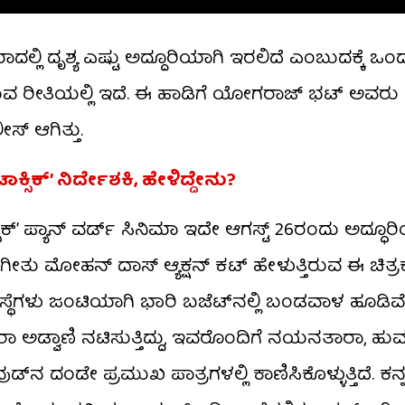
ದಲ್ಲಿ ದೃಶ್ಯ ಎಷ್ಟು ಅದ್ದೂರಿಯಾಗಿ ಇರಲಿದೆ ಎಂಬುದಕ್ಕೆ ಒ
ೆಯುವ ರೀತಿಯಲ್ಲಿ ಇದೆ. ಈ ಹಾಡಿಗೆ ಯೋಗರಾಜ್​ ಭಟ್ ಅವರು ಸ
ಸ್ ಆಗಿತ್ತು.
ಕ್ಸಿಕ್’ ನಿರ್ದೇಶಕಿ, ಹೇಳಿದ್ದೇನು?
ಕ್’ ಪ್ಯಾನ್ ವರ್ಡ್​ ಸಿನಿಮಾ ಇದೇ ಆಗಸ್ಟ್ 26ರಂದು ಅದ್ಧೂರ
ಶಕಿ ಗೀತು ಮೋಹನ್ ದಾಸ್ ಆ್ಯಕ್ಷನ್ ಕಟ್ ಹೇಳುತ್ತಿರುವ ಈ ಚಿತ್ರಕ್
ಂಸ್ಥೆಗಳು ಜಂಟಿಯಾಗಿ ಭಾರಿ ಬಜೆಟ್‌ನಲ್ಲಿ ಬಂಡವಾಳ ಹೂಡಿವೆ. ಚ
ಅಡ್ವಾಣಿ ನಟಿಸುತ್ತಿದ್ದು, ಇವರೊಂದಿಗೆ ನಯನತಾರಾ, ಹು
ಡ್‌ನ ದಂಡೇ ಪ್ರಮುಖ ಪಾತ್ರಗಳಲ್ಲಿ ಕಾಣಿಸಿಕೊಳ್ಳುತ್ತಿದೆ. ಕನ್