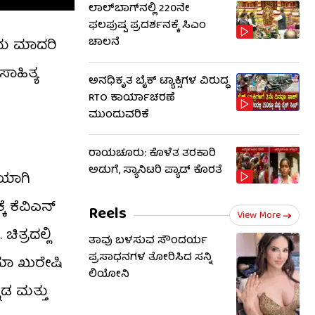
ಲಾಲ್‌ಬಾಗ್​​ನಲ್ಲಿ 220ನೇ
ಫಲಪುಷ್ಪ ಪ್ರದರ್ಶನಕ್ಕೆ ಸಿಎಂ
ಚಾಲನೆ
ಂದು ಮಾದರಿ
ಾಹಿತ್ಯ
ಅನಧಿಕೃತ ಬೈಕ್ ಟ್ಯಾಕ್ಸಿಗಳ ವಿರುದ್ಧ
RTO ಕಾರ್ಯಾಚರಣೆ
ಮುಂದುವರಿಕೆ
ರಾಯಚೂರು: ಕೊಳೆತ ತರಕಾರಿ
ಅಡುಗೆ, ಸ್ಯಾನಿಟರಿ ಪ್ಯಾಡ್ ಕೊರತೆ
ಿಯಾಗಿ
ಕೆ ಕೆವಿಎನ್
Reels
View More
ಿತ್ರದಲ್ಲಿ
ತಾವು ಬಳಸುವ ಸೌಂದರ್ಯ
ಪ್ರಸಾಧನಗಳ ತೋರಿಸಿದ ಸನ್ನಿ
ಮಾ ಖುರೇಷಿ
ಲಿಯೋನಿ
ನಡ ಮತ್ತು