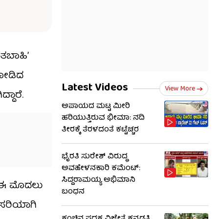
‘ತಬಾಹಿ’
 ನೋಡಿದ
Latest Videos
View More
್ದಾರೆ.
ಅಪಾಯದ ಮಟ್ಟ ಮೀರಿ
ಹರಿಯುತ್ತಿರುವ ಭೀಮಾ: ನದಿ
ತೀರಕ್ಕೆ ತೆರಳದಂತೆ ಕಟ್ಟೆಚ್ಚರ
ಭೈರತಿ ಸುರೇಶ್ ವಿರುದ್ಧ
ಅವಹೇಳನಕಾರಿ ಕಮೆಂಟ್:
ಸಿದ್ದರಾಮಯ್ಯ ಅಭಿಮಾನಿ
ೆ. ಈ ಮೊದಲು
ಬಂಧನ
ೆ ಸರಿಯಾಗಿ