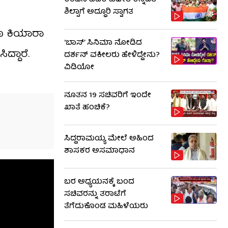
ಕಂಚಿನ ಪದಕ ವಿಜೇತೆ ಕನ್ನಡತಿ
ಶಿಲ್ಪಾಗೆ ಅದ್ಧೂರಿ ಸ್ವಾಗತ
ಾಗೂ ಕಿಯಾರಾ
‘ಬಾಸ್’ ಸಿನಿಮಾ ನೋಡಿದ
ದ್ದಾರೆ.
ದರ್ಶನ್ ವಕೀಲರು ಹೇಳಿದ್ದೇನು?
ವಿಡಿಯೋ
ನೂತನ 19 ಸಚಿವರಿಗೆ ಇಂದೇ
ಖಾತೆ ಹಂಚಿಕೆ?
ಸಿದ್ದರಾಮಯ್ಯ ಮೇಲೆ ಅಹಿಂದ
ಶಾಸಕರ ಅಸಮಾಧಾನ
ಬರ ಅಧ್ಯಯನಕ್ಕೆ ಬಂದ
ಸಚಿವರನ್ನು ತರಾಟೆಗೆ
ತೆಗೆದುಕೊಂಡ ಮಹಿಳೆಯರು