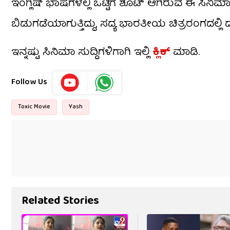
ಇಂಗ್ಲಿಷ್ ಭಾಷೆಗಳಲ್ಲಿ ಒಟ್ಟಿಗೆ ಶೂಟ್ ಆಗಿರುವ ಈ ಸಿನ
ಬಿಡುಗಡೆಯಾಗುತ್ತಿದ್ದು, ಸದ್ಯ ಭಾರತೀಯ ಚಿತ್ರರಂಗದಲ್ಲಿ ದೊ
ಇನ್ನಷ್ಟು ಸಿನಿಮಾ ಸುದ್ದಿಗಳಿಗಾಗಿ ಇಲ್ಲಿ
ಕ್ಲಿಕ್​
ಮಾಡಿ.
Follow Us
Toxic Movie
Yash
Related Stories