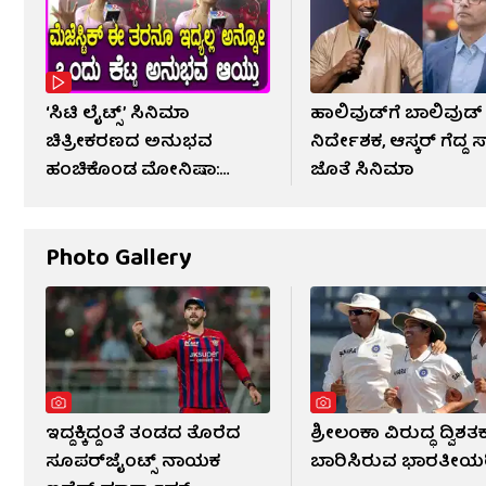
‘ಸಿಟಿ ಲೈಟ್ಸ್’ ಸಿನಿಮಾ
ಹಾಲಿವುಡ್​​ಗೆ ಬಾಲಿವುಡ್
ಚಿತ್ರೀಕರಣದ ಅನುಭವ
ನಿರ್ದೇಶಕ, ಆಸ್ಕರ್ ಗೆದ್ದ ಸ್
ಹಂಚಿಕೊಂಡ ಮೋನಿಷಾ:
ಜೊತೆ ಸಿನಿಮಾ
ವಿಡಿಯೋ
Photo Gallery
ಇದ್ದಕ್ಕಿದ್ದಂತೆ ತಂಡದ ತೊರೆದ
ಶ್ರೀಲಂಕಾ ವಿರುದ್ಧ ದ್ವಿಶತ
ಸೂಪರ್‌ಜೈಂಟ್ಸ್ ನಾಯಕ
ಬಾರಿಸಿರುವ ಭಾರತೀಯ