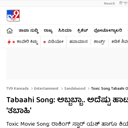
News9
हिन्
ತಾಜಾ ಸುದ್ದಿ
ರಾಜ್ಯ
ಸಿನಿಮಾ
ಕ್ರಿಕೆಟ್​
ಫೋಟೋಗ್ಯಾಲರಿ
ಕಾವೇರಿ ಕಿಚ್ಚು
ವಿಡಿಯೋ
ಹವಾಮಾನ
ಶಾರ್ಟ್ಸ್​
#ಡಿಕೆ ಶಿ
TV9 Kannada
Entertainment
Sandalwood
Toxic Song Tabaahi O
Tabaahi Song: ಅಬ್ಬಬ್ಬಾ.. ಅದೆಷ್ಟು
‘ತಬಾಹಿ’
Toxic Movie Song: ರಾಕಿಂಗ್ ಸ್ಟಾರ್ ಯಶ್ ಹಾಗೂ ಕ