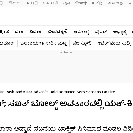
दी 
తెలుగు 
मराठी
ગુજરાતી
বাংলা
ਪੰਜਾਬੀ
தமிழ்
മലയാളം
मन
ಕ್ರೀಡೆ
ದೇಶ
ವಿದೇಶ
ಜೀವನಶೈಲಿ
ಆರೋಗ್ಯ
ವೈರಲ್​
ಅಧ್ಯಾತ್ಮ
ವಕುಮಾರ್​
ಜಲಾಶಯಗಳ ನೀರಿನ ಮಟ್ಟ
ವೆಬ್​ಸ್ಟೋರಿ
#ಬೆಂಗಳೂರು ಸುದ್ದಿ
ut: Yash And Kiara Advani’s Bold Romance Sets Screens On Fire
 ಹಾಟ್; ಸಖತ್ ಬೋಲ್ಡ್ ಅವತಾರದಲ್ಲಿ ಯಶ್​
ಿಯಾರಾ ಅಡ್ವಾಣಿ ನಟನೆಯ ‘ಟಾಕ್ಸಿಕ್’ ಸಿನಿಮಾದ ಮೊದಲ ವ