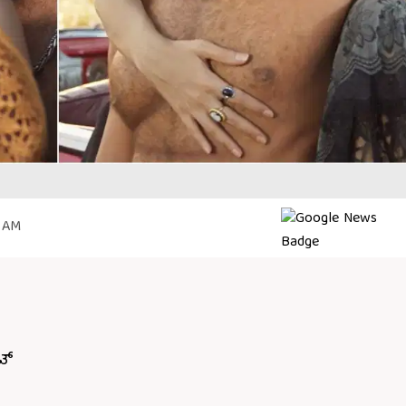
2 AM
ಟ್