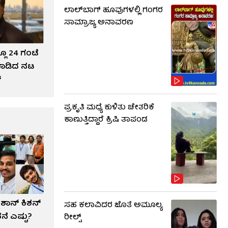
ಲಾಲ್​ಬಾಗ್ ಹೂವುಗಳಲ್ಲಿ ಗಂಗರ
ಸಾಮ್ರಾಜ್ಯ ಅನಾವರಣ
ಲೂ 24 ಗಂಟೆ
ಮಾಡಿದ ನಟ
್
ಪ್ರಕೃತಿ ಮಧ್ಯೆ ಕುಳಿತು ಚೇತರಿಕೆ
ಕಾಣುತ್ತಿದ್ದಾರೆ ಕ್ರಿಷಿ ತಾಪಂಡ
ಶಾನ್ ಕಿಶನ್​
ಸಹ ಕಲಾವಿದರ ಜೊತೆ ಅಮೂಲ್ಯ
ೆ ಎಷ್ಟು?
ರೀಲ್ಸ್