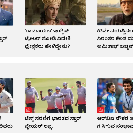
‘ರಾಮಾಯಣ’ ಇಂಗ್ಲಿಷ್
83ನೇ ವಯಸ್ಸಿನಲ್
ಟಾರ್
ಟ್ರೇಲರ್ ನೋಡಿ ವಿದೇಶಿ
ನಿರಂತರ ಕೆಲಸ 
ಪ್ರೇಕ್ಷಕರು ಹೇಳಿದ್ದೇನು?
ಅಮಿತಾಭ್ ಬಚ್ಚನ
ಕ
ಟೆಸ್ಟ್ ಸರಣಿಗೆ ಭಾರತದ ಸ್ಟಾರ್
ಆರ್​ಬಿಐ ನೌಕರ ಇ
ರಿವರು
ಪ್ಲೇಯರ್ ಲಭ್ಯ
ಗೆ ಸಿಗುವ ಸಂಭಾವನ