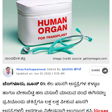
ಸಾಂದರ್ಭಿಕ ಚಿತ್ರ
Image Credit source: gettyimages.com
Vinay Kashappanavar
Edited By:
ಭಾವನಾ ಹೆಗಡೆ
SHARE
Updated on:
Jun 01, 2026 | 11:39 AM
ಬೆಂಗಳೂರು, ಜೂನ್ 01:
ಕೆಲ ಖಾಸಗಿ ಆಸ್ಪತ್ರೆಗಳ ಕಳ್ಳಾಟ
ಹಾಗೂ ಬೇಕಾಬಿಟ್ಟಿ ಹಣ ವಸೂಲಿ ಮಾಡುವ ದಂಧೆ ಈಗಿನದಲ್ಲ.
ಪ್ರತಿಯೊಂದು ಚಿಕಿತ್ಸೆಗೂ ಲಕ್ಷ ಲಕ್ಷ ಪೀಕುವ ಖಾಸಗಿ
ಆಸ್ಪತ್ರೆಗಳಲ್ಲಿ, ಅದರಲ್ಲೂ ವಿಶೇಷವಾಗಿ ಅಂಗಾಂಗ ಕಸಿ
(Organ