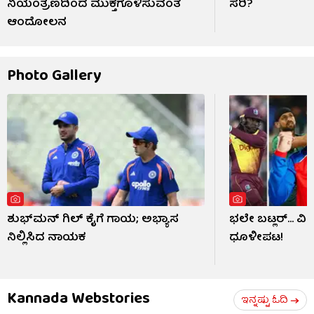
ನಿಯಂತ್ರಣದಿಂದ ಮುಕ್ತಗೊಳಿಸುವಂತೆ
ಸರಿ?
ಆಂದೋಲನ
Photo Gallery
ಶುಭ್​ಮನ್ ಗಿಲ್ ಕೈಗೆ ಗಾಯ; ಅಭ್ಯಾಸ
ಭಲೇ ಬಟ್ಲರ್... ವ
ನಿಲ್ಲಿಸಿದ ನಾಯಕ
ಧೂಳೀಪಟ!
Kannada Webstories
ಇನ್ನಷ್ಟು ಓದಿ