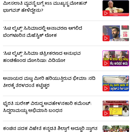
ಮೀಸಲಾತಿ ವ್ಯವಸ್ಥೆ ಬಗ್ಗೆ RSS​ ಮುಖ್ಯಸ್ಥ ಮೋಹನ್
ಭಾಗವತ್ ಹೇಳಿದ್ದೇನು?
‘ಸಿಟಿ ಲೈಟ್ಸ್’ ಸಿನಿಮಾದಲ್ಲಿ ಅನಾವರಣ ಆಗಲಿದೆ
ಬೆಂಗಳೂರಿನ ಮೆಜೆಸ್ಟಿಕ್ ಲೋಕ
‘ಸಿಟಿ ಲೈಟ್ಸ್’ ಸಿನಿಮಾ ಚಿತ್ರೀಕರಣದ ಅನುಭವ
ಹಂಚಿಕೊಂಡ ಮೋನಿಷಾ: ವಿಡಿಯೋ
ಅಪಾಯದ ಮಟ್ಟ ಮೀರಿ ಹರಿಯುತ್ತಿರುವ ಭೀಮಾ: ನದಿ
ತೀರಕ್ಕೆ ತೆರಳದಂತೆ ಕಟ್ಟೆಚ್ಚರ
ಭೈರತಿ ಸುರೇಶ್ ವಿರುದ್ಧ ಅವಹೇಳನಕಾರಿ ಕಮೆಂಟ್:
ಸಿದ್ದರಾಮಯ್ಯ ಅಭಿಮಾನಿ ಬಂಧನ
ಕಂಚಿನ ಪದಕ ವಿಜೇತೆ ಕನ್ನಡತಿ ಶಿಲ್ಪಾಗೆ ಅದ್ಧೂರಿ ಸ್ವಾಗತ