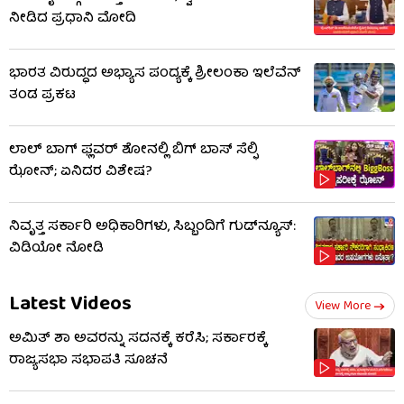
ನೀಡಿದ ಪ್ರಧಾನಿ ಮೋದಿ
ಭಾರತ ವಿರುದ್ಧದ ಅಭ್ಯಾಸ ಪಂದ್ಯಕ್ಕೆ ಶ್ರೀಲಂಕಾ ಇಲೆವೆನ್
ತಂಡ ಪ್ರಕಟ
ಲಾಲ್ ಬಾಗ್ ಫ್ಲವರ್ ಶೋನಲ್ಲಿ ಬಿಗ್ ಬಾಸ್ ಸೆಲ್ಫಿ
ಝೋನ್; ಏನಿದರ ವಿಶೇಷ?
ನಿವೃತ್ತ ಸರ್ಕಾರಿ ಅಧಿಕಾರಿಗಳು, ಸಿಬ್ಬಂದಿಗೆ ಗುಡ್​ನ್ಯೂಸ್:
ವಿಡಿಯೋ ನೋಡಿ
Latest Videos
View More
ಅಮಿತ್ ಶಾ ಅವರನ್ನು ಸದನಕ್ಕೆ ಕರೆಸಿ; ಸರ್ಕಾರಕ್ಕೆ
ರಾಜ್ಯಸಭಾ ಸಭಾಪತಿ ಸೂಚನೆ