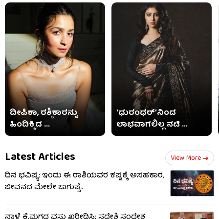
ದೀಪಿಕಾ, ರಶ್ಮಿಕಾರನ್ನು
‘ಧುರಂಧರ್’ನಿಂದ
ಹಿಂದಿಕ್ಕಿದ ...
ಲಾಭವಾಗಲಿಲ್ಲ ನಟಿ ...
Latest Articles
View More
ದಿನ ಭವಿಷ್ಯ: ಇಂದು ಈ ರಾಶಿಯವರ ಕಷ್ಟಕ್ಕೆ ಅಸಹಕಾರ,
ಜೀವನದ ಮೇಲೇ ಜುಗುಪ್ಸೆ..
ನಾಳೆ ಕೈಮಗ್ಗದ ವಸ್ತು ಖರೀದಿಸಿ; ಸ್ವದೇಶಿ ಸಂದೇಶ