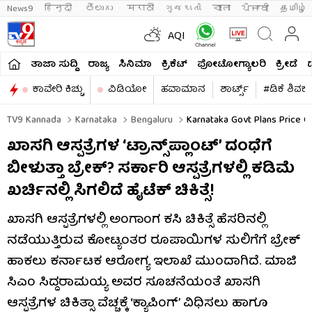
News9
हिन्दी 
తెలుగు 
मराठी
ગુજરાતી
বাংলা
ਪੰਜਾਬੀ
தமிழ்
AQI
ತಾಜಾ ಸುದ್ದಿ
ರಾಜ್ಯ
ಸಿನಿಮಾ
ಕ್ರಿಕೆಟ್​
ಫೋಟೋಗ್ಯಾಲರಿ
ಕ್ರೀಡೆ
ಕಾವೇರಿ ಕಿಚ್ಚು
ವಿಡಿಯೋ
ಹವಾಮಾನ
ಶಾರ್ಟ್ಸ್​
#ಡಿಕೆ ಶಿವಕ
TV9 Kannada
Karnataka
Bengaluru
Karnataka Govt Plans Price Ca
ಖಾಸಗಿ ಆಸ್ಪತ್ರೆಗಳ ‘ಟ್ರಾನ್ಸ್‌ಪ್ಲಾಂಟ್’ ದಂಧೆಗೆ
ಬೀಳುತ್ತಾ ಬ್ರೇಕ್? ಸರ್ಕಾರಿ ಆಸ್ಪತ್ರೆಗಳಲ್ಲಿ ಕಡಿಮೆ
ಖರ್ಚಿನಲ್ಲಿ ಸಿಗಲಿದೆ ಹೈಟೆಕ್ ಚಿಕಿತ್ಸೆ!
ಖಾಸಗಿ ಆಸ್ಪತ್ರೆಗಳಲ್ಲಿ ಅಂಗಾಂಗ ಕಸಿ ಚಿಕಿತ್ಸೆ ಹೆಸರಿನಲ್ಲಿ
ನಡೆಯುತ್ತಿರುವ ಕೋಟ್ಯಂತರ ರೂಪಾಯಿಗಳ ಸುಲಿಗೆಗೆ ಬ್ರೇಕ್
ಹಾಕಲು ಕರ್ನಾಟಕ ಆರೋಗ್ಯ ಇಲಾಖೆ ಮುಂದಾಗಿದೆ. ಮಾಜಿ
ಸಿಎಂ ಸಿದ್ದರಾಮಯ್ಯ ಅವರ ಸೂಚನೆಯಂತೆ ಖಾಸಗಿ
ಆಸ್ಪತ್ರೆಗಳ ಚಿಕಿತ್ಸಾ ವೆಚ್ಚಕ್ಕೆ ‘ಕ್ಯಾಪಿಂಗ್’ ವಿಧಿಸಲು ಹಾಗೂ