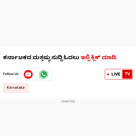
ಕರ್ನಾಟಕದ ಮತ್ತಷ್ಟು ಸುದ್ದಿ ಓದಲು
ಇಲ್ಲಿ ಕ್ಲಿಕ್​​ ಮಾಡಿ.
TV
LIVE
Follow Us
Karnataka