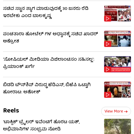
ಸಚಿವ ಸ್ಥಾನ ತ್ಯಾಗ ಮಾಡುವುದಕ್ಕೆ 30 ಜನರು ರೆಡಿ
ಇರಬೇಕು ಎಂದ ಬಾಲಕೃಷ್ಣ
ಪಂಚತಾರಾ ಹೋಟೆಲ್ ಗಳ ಅಧ್ವಾನಕ್ಕೆ ಸಚಿವ ಖಾದರ್
ಆಕ್ರೋಶ
'ಸೋಷಿಯಲ್ ಮೀಡಿಯಾ ವಿಜಿಲಾಂಟಿಸಂ ಸಹಿಸಲ್ಲ':
ಪ್ರಿಯಾಂಕ್ ಖರ್ಗೆ
ಬಿಡದಿ ಟೌನ್​ಶಿಪ್ ವಿರುದ್ಧ ಜೆಡಿಎಸ್, ಬಿಜೆಪಿ ಒಟ್ಟಾಗಿ
ಹೋರಾಟ: ಅಶೋಕ್
Reels
View More
‘ಟಾಕ್ಸಿಕ್’ ಟ್ರೈಲರ್ ಇವೆಂಟಿಗೆ ಹೊರಟ ಯಶ್,
ಅಭಿಮಾನಿಗಳ ಸಂಭ್ರಮ ನೋಡಿ