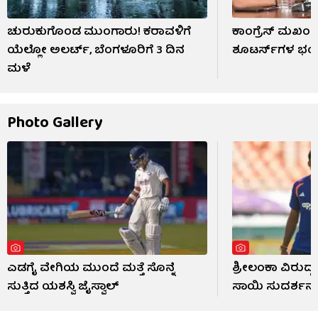
ಚುರುಕುಗೊಂಡ ಮುಂಗಾರು! ಕರಾವಳಿಗೆ
ಕಾಂಗ್ರೆಸ್ ಮಖಂಡನ ಹತ
ಯೆಲ್ಲೋ ಅಲರ್ಟ್, ಬೆಂಗಳೂರಿಗೆ 3 ದಿನ
ಶೂಟರ್ಸ್​​​​​​ಗಳ ಭಯ
ಮಳೆ
Photo Gallery
ಎಡಗೈ ವೇಗಿಯ ಮುಂದೆ ಮತ್ತೆ ಸೊನ್ನೆ
ಶ್ರೀಲಂಕಾ ವಿರುದ್
ಸುತ್ತಿದ ಯಶಸ್ವಿ ಜೈಸ್ವಾಲ್
ಸಾಯಿ ಸುದರ್ಶನ್ 