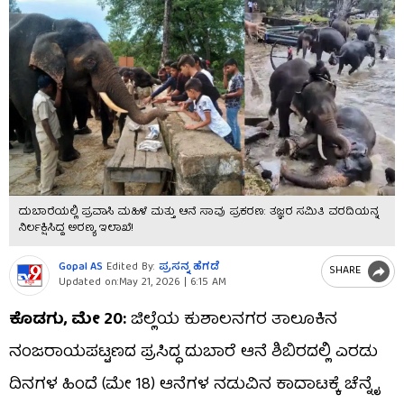
ದುಬಾರೆಯಲ್ಲಿ ಪ್ರವಾಸಿ ಮಹಿಳೆ ಮತ್ತು ಆನೆ ಸಾವು ಪ್ರಕರಣ: ತಜ್ಞರ ಸಮಿತಿ ವರದಿಯನ್ನ
ನಿರ್ಲಕ್ಷಿಸಿದ್ದ ಅರಣ್ಯ ಇಲಾಖೆ!
Gopal AS
Edited By:
ಪ್ರಸನ್ನ ಹೆಗಡೆ
SHARE
Updated on:
May 21, 2026 | 6:15 AM
ಕೊಡಗು, ಮೇ 20:
ಜಿಲ್ಲೆಯ ಕುಶಾಲನಗರ ತಾಲೂಕಿನ
ನಂಜರಾಯಪಟ್ಟಣದ ಪ್ರಸಿದ್ಧ ದುಬಾರೆ ಆನೆ ಶಿಬಿರದಲ್ಲಿ ಎರಡು
ದಿನಗಳ ಹಿಂದೆ (ಮೇ 18) ಆನೆಗಳ ನಡುವಿನ ಕಾದಾಟಕ್ಕೆ ಚೆನ್ನೈ