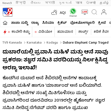
News9
हिन्दी 
తెలుగు 
मराठी
ગુજરાતી
বাংলা
ਪੰਜਾਬੀ
தமிழ்
AQI
ತಾಜಾ ಸುದ್ದಿ
ರಾಜ್ಯ
ಸಿನಿಮಾ
ಕ್ರಿಕೆಟ್​
ಫೋಟೋಗ್ಯಾಲರಿ
ಕ್ರೀಡೆ
ಕಾವೇರಿ ಕಿಚ್ಚು
ವಿಡಿಯೋ
ಹವಾಮಾನ
ಶಾರ್ಟ್ಸ್​
#ಡಿಕೆ ಶಿವಕ
TV9 Kannada
Karnataka
Kodagu
Dubare Elephant Camp Tragedy:
ದುಬಾರೆಯಲ್ಲಿ ಪ್ರವಾಸಿ ಮಹಿಳೆ ಮತ್ತು ಆನೆ ಸಾವು
ಪ್ರಕರಣ: ತಜ್ಞರ ಸಮಿತಿ ವರದಿಯನ್ನು ನಿರ್ಲಕ್ಷಿಸಿದ್ದ
ಅರಣ್ಯ ಇಲಾಖೆ!
ಕೊಡಗಿನ ದುಬಾರೆ ಆನೆ ಶಿಬಿರದಲ್ಲಿ ಆನೆಗಳ ಕಾದಾಟಕ್ಕೆ
ಪ್ರವಾಸಿ ಮಹಿಳೆ ಹಾಗೂ 'ಮಾರ್ತಾಂಡ' ಆನೆ ಬಲಿಯಾಗಿದೆ.
ಶಿಬಿರದಲ್ಲಿ ಆನೆಗಳ ಸಂಖ್ಯೆ ಮಿತಿಗೊಳಿಸಲು ಮತ್ತು
ಪ್ರವಾಸಿಗರಿಂದ ದೂರವಿಡಲು 2019ರಲ್ಲೇ ಹೈಕೋರ್ಟ್ ತಜ್ಞರ
ಸಮಿತಿ ನೀಡಿದ್ದ ನೆಗೆಟಿವ್ ವರದಿ ಹಾಗೂ ಪ್ರಮುಖ