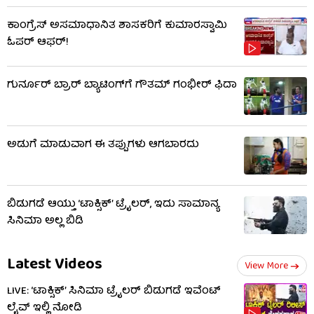
ಕಾಂಗ್ರೆಸ್ ಅಸಮಾಧಾನಿತ ಶಾಸಕರಿಗೆ ಕುಮಾರಸ್ವಾಮಿ
ಓಪರ್ ಆಫರ್!
ಗುರ್ನೂರ್ ಬ್ರಾರ್ ಬ್ಯಾಟಿಂಗ್​ಗೆ ಗೌತಮ್ ಗಂಭೀರ್ ಫಿದಾ
ಅಡುಗೆ ಮಾಡುವಾಗ ಈ ತಪ್ಪುಗಳು ಆಗಬಾರದು
ಬಿಡುಗಡೆ ಆಯ್ತು ‘ಟಾಕ್ಸಿಕ್’ ಟ್ರೈಲರ್, ಇದು ಸಾಮಾನ್ಯ
ಸಿನಿಮಾ ಅಲ್ಲ ಬಿಡಿ
Latest Videos
View More
LIVE: ‘ಟಾಕ್ಸಿಕ್’ ಸಿನಿಮಾ ಟ್ರೈಲರ್ ಬಿಡುಗಡೆ ಇವೆಂಟ್
ಲೈವ್ ಇಲ್ಲಿ ನೋಡಿ