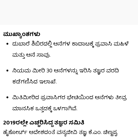
ಮುಖ್ಯಾಂಶಗಳು
ದುಬಾರೆ ಶಿಬಿರದಲ್ಲಿ ಆನೆಗಳ ಕಾದಾಟಕ್ಕೆ ಪ್ರವಾಸಿ ಮಹಿಳೆ
ಮತ್ತು ಆನೆ ಸಾವು.
ನಿಯಮ ಮೀರಿ 30 ಆನೆಗಳನ್ನು ಇರಿಸಿ ತಜ್ಞರ ವರದಿ
ಕಡೆಗಣಿಸಿದ ಇಲಾಖೆ.
ಮಿತಿಮೀರಿದ ಪ್ರವಾಸಿಗರ ಭೇಟಿಯಿಂದ ಆನೆಗಳು ತೀವ್ರ
ಮಾನಸಿಕ ಒತ್ತಡಕ್ಕೆ ಒಳಗಾಗಿವೆ.
2019ರಲ್ಲೇ ಎಚ್ಚರಿಸಿದ್ದ ತಜ್ಞರ ಸಮಿತಿ
ಹೈಕೋರ್ಟ್ ಆದೇಶದಂತೆ ವನ್ಯಜೀವಿ ತಜ್ಞ ಕೆ.ಎಂ. ಚಿಣ್ಣಪ್ಪ,