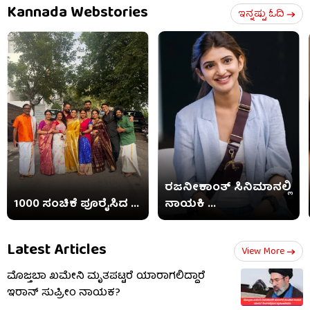
Kannada Webstories
ಇನ್ನಷ್ಟು ಓದಿ
ರಜನೀಕಾಂತ್ ಸಿನಿಮಾನಲ್ಲಿ
1000 ಸಂಚಿಕೆ ಪೂರೈಸಿದ ...
ನಾಯಕಿ ...
Latest Articles
View More
ಮೊಜ್ತಬಾ ಖಮೇನಿ ಮೃತಪಟ್ಟರೆ ಯಾರಾಗಲಿದ್ದಾರೆ
ಇರಾನ್ ಸುಪ್ರೀಂ ನಾಯಕ?