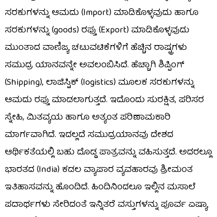
ಸರಕುಗಳನ್ನು ಆಮದು (Import) ಮಾಡಿಕೊಳ್ಳವುದು ಹಾಗೂ
ಸರಕುಗಳನ್ನು (goods) ರಫ್ತು (Export) ಮಾಡಿಕೊಳ್ಳವುದು
ಮುಂತಾದ ವಾಣಿಜ್ಯ ಚಟುವಟಿಕೆಗಳಿಗೆ ಹೆಚ್ಚಿನ ರಾಷ್ಟ್ರಗಳು
ಸಮುದ್ರ ಯಾನವನ್ನೇ ಅವಲಂಬಿಸಿದೆ. ಹೆಚ್ಚಾಗಿ ಶಿಪ್ಪಿಂಗ್‌
(Shipping), ಲಾಜಿಸ್ಟಿಕ್‌ (logistics) ಮೂಲಕ ಸರಕುಗಳನ್ನು
ಆಮದು ರಫ್ತು ಮಾಡಲಾಗುತ್ತದೆ. ಇದೊಂದು ಸುರಕ್ಷಿತ, ಪರಿಸರ
ಸ್ನೇಹಿ, ಮಿತವ್ಯಯ ಹಾಗೂ ಅತ್ಯಂತ ಪರಿಣಾಮಕಾರಿ
ಮಾರ್ಗವಾಗಿದೆ. ಇದಲ್ಲದೆ ಸಮುದ್ರಯಾನವು ದೇಶದ
ಆರ್ಥಿಕತೆಯಲ್ಲಿ ಬಹು ದೊಡ್ಡ ಪಾತ್ರವನ್ನು ವಹಿಸುತ್ತದೆ. ಅದರಲ್ಲೂ
ಭಾರತದ (India) ಕಡಲ ವ್ಯಾಪಾರ ವ್ಯವಹಾರವು ಶ್ರೀಮಂತ
ಇತಿಹಾಸವನ್ನು ಹೊಂದಿದೆ. ಹಿಂದಿನಿಂದಲೂ ಇಲ್ಲಿನ ಮಸಾಲೆ
ಪದಾರ್ಥಗಳು ಸೇರಿದಂತೆ ಇನ್ನಿತರೆ ವಸ್ತುಗಳನ್ನು ಪೂರ್ವ ಏಷ್ಯಾ