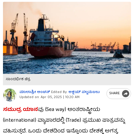
ಸಾಂದರ್ಭಿಕ ಚಿತ್ರ
ಮಾಲಾಶ್ರೀ ಅಂಚನ್​
Edited By:
ಅಕ್ಷಯ್​ ಪಲ್ಲಮಜಲು​​
SHARE
Updated on:
Apr 05, 2025 | 10:20 AM
ಸಮುದ್ರ ಯಾನ
ವು (Sea way) ಅಂತರಾಷ್ಟ್ರೀಯ
(international) ವ್ಯಾಪಾರದಲ್ಲಿ (Trade) ಪ್ರಮುಖ ಪಾತ್ರವನ್ನು
ವಹಿಸುತ್ತದೆ. ಒಂದು ದೇಶದಿಂದ ಇನ್ನೊಂದು ದೇಶಕ್ಕೆ ಅಗತ್ಯ