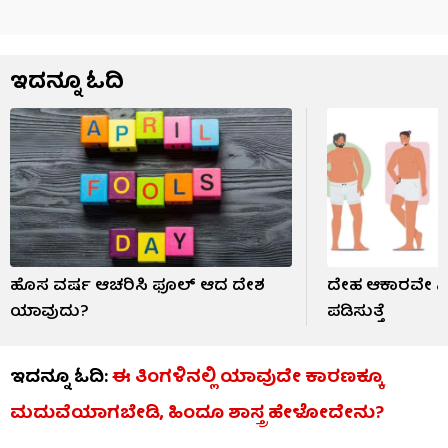
ಇದನ್ನೂ ಓದಿ
ಹೊಸ ವರ್ಷ ಆಚರಿಸಿ ಫೂಲ್ ಆದ ದೇಶ
ದೇಹ ಆಕಾರವೇ ನಿಮ್ಮ
ಯಾವುದು?
ಪಡಿಸುತ್ತೆ
ಇದನ್ನೂ ಓದಿ:
ಈ ತಿಂಗಳಿನಲ್ಲಿ ಯಾವುದೇ ಕಾರಣಕ್ಕೂ
ಮದುವೆಯಾಗಬೇಡಿ, ಹಿಂದೂ ಶಾಸ್ತ್ರ ಹೇಳೋದೇನು?