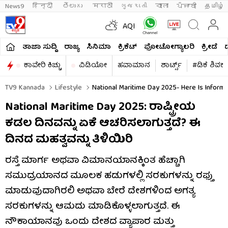
News9
हिन्दी 
తెలుగు 
मराठी
ગુજરાતી
বাংলা
ਪੰਜਾਬੀ
தமிழ்
AQI
ತಾಜಾ ಸುದ್ದಿ
ರಾಜ್ಯ
ಸಿನಿಮಾ
ಕ್ರಿಕೆಟ್​
ಫೋಟೋಗ್ಯಾಲರಿ
ಕ್ರೀಡೆ
ಕಾವೇರಿ ಕಿಚ್ಚು
ವಿಡಿಯೋ
ಹವಾಮಾನ
ಶಾರ್ಟ್ಸ್​
#ಡಿಕೆ ಶಿವಕ
TV9 Kannada
Lifestyle
National Maritime Day 2025- Here Is Informa
National Maritime Day 2025: ರಾಷ್ಟ್ರೀಯ
ಕಡಲ ದಿನವನ್ನು ಏಕೆ ಆಚರಿಸಲಾಗುತ್ತದೆ? ಈ
ದಿನದ ಮಹತ್ವವನ್ನು ತಿಳಿಯಿರಿ
ರಸ್ತೆ ಮಾರ್ಗ ಅಥವಾ ವಿಮಾನಯಾನಕ್ಕಿಂತ ಹೆಚ್ಚಾಗಿ
ಸಮುದ್ರಯಾನದ ಮೂಲಕ ಹಡುಗಳಲ್ಲಿ ಸರಕುಗಳನ್ನು ರಫ್ತು
ಮಾಡುವುದಾಗಿರಲಿ ಅಥವಾ ಬೇರೆ ದೇಶಗಳಿಂದ ಅಗತ್ಯ
ಸರಕುಗಳನ್ನು ಆಮದು ಮಾಡಿಕೊಳ್ಳಲಾಗುತ್ತದೆ. ಈ
ನೌಕಾಯಾನವು ಒಂದು ದೇಶದ ವ್ಯಾಪಾರ ಮತ್ತು