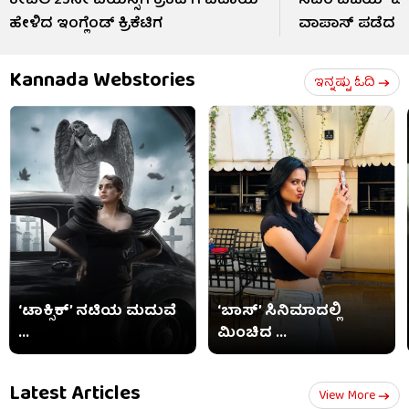
ಕೇವಲ 25ನೇ ವಯಸ್ಸಿಗೆ ಕ್ರಿಕೆಟ್​ಗೆ ವಿದಾಯ
ಸಿಎಂ ವಿಜಯ್ ವಿರು
ಹೇಳಿದ ಇಂಗ್ಲೆಂಡ್‌ ಕ್ರಿಕೆಟಿಗ
ವಾಪಾಸ್ ಪಡೆದ ಪತ
Kannada Webstories
ಇನ್ನಷ್ಟು ಓದಿ
‘ಟಾಕ್ಸಿಕ್’ ನಟಿಯ ಮದುವೆ
‘ಬಾಸ್’ ಸಿನಿಮಾದಲ್ಲಿ
...
ಮಿಂಚಿದ ...
Latest Articles
View More