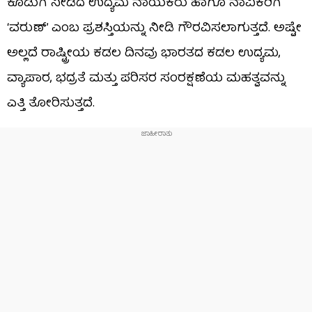
ಕೊಡುಗೆ ನೀಡಿದ ಉದ್ಯಮ ನಾಯಕರು ಹಾಗೂ ನಾವಿಕರಿಗೆ
‘ವರುಣ್’ ಎಂಬ ಪ್ರಶಸ್ತಿಯನ್ನು ನೀಡಿ ಗೌರವಿಸಲಾಗುತ್ತದೆ. ಅಷ್ಟೇ
ಅಲ್ಲದೆ ರಾಷ್ಟ್ರೀಯ ಕಡಲ ದಿನವು ಭಾರತದ ಕಡಲ ಉದ್ಯಮ,
ವ್ಯಾಪಾರ, ಭದ್ರತೆ ಮತ್ತು ಪರಿಸರ ಸಂರಕ್ಷಣೆಯ ಮಹತ್ವವನ್ನು
ಎತ್ತಿ ತೋರಿಸುತ್ತದೆ.