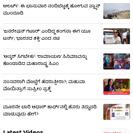
ಅಲರ್ಟ್: ಈ ಭಾನುವಾರ ನಂದಿಬೆಟ್ಟಕ್ಕೆ ಹೋಗುವ ಪ್ಲ್ಯಾನ್
ಮುಂದೂಡಿ
‘ಜನರೇಷನ್ ಗಟಾರ್’ ಎಂದಿದ್ದ ಕಂಗನಾ ಈಗ ಯೂ
ಟರ್ನ್; ‘ಭಾರತದ ಶಕ್ತಿ’ ಎಂದ ನಟಿ
‘ಆಸ್ಕರ್ ಸಿಗಬೇಕು’: ‘ರಾಮಾಯಣ’ ಸಿನಿಮಾವನ್ನು
ಕೊಂಡಾಡಿದ ಮಹಾರಾಷ್ಟ್ರ ಸಿಎಂ
ಸಂಸದರಾಗಿ ಮೊಟ್ಟೆಗೆ ಹೆದರುತ್ತೀರಾ?; ಮಹುವಾ
ಮೊಯಿತ್ರಾಗೆ ಸುಪ್ರೀಂ ಪ್ರಶ್ನೆ
ಮೂರನೇ ಬಾರಿ ಆಧಾರ್ ಕಾರ್ಡ್‌ನಲ್ಲಿ ಹೆಸರು ತಿದ್ದುಪಡಿ
ಮಾಡುವುದು ಹೇಗೆ?