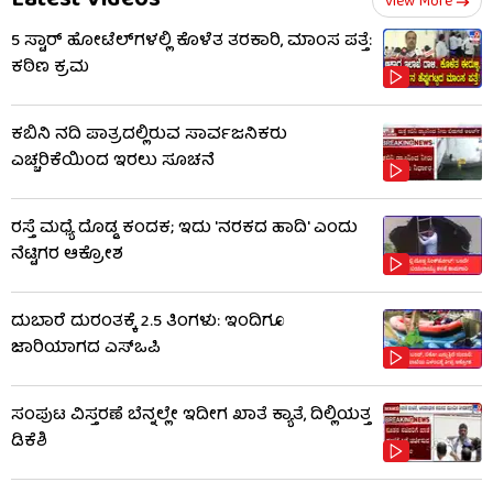
Latest Videos
View More
5 ಸ್ಟಾರ್ ಹೋಟೆಲ್​​ಗಳಲ್ಲಿ ಕೊಳೆತ ತರಕಾರಿ, ಮಾಂಸ ಪತ್ತೆ:
ಕಠಿಣ ಕ್ರಮ
ಕಬಿನಿ ನದಿ ಪಾತ್ರದಲ್ಲಿರುವ ಸಾರ್ವಜನಿಕರು
ಎಚ್ಚರಿಕೆಯಿಂದ ಇರಲು ಸೂಚನೆ
ರಸ್ತೆ ಮಧ್ಯೆ ದೊಡ್ಡ ಕಂದಕ; ಇದು 'ನರಕದ ಹಾದಿ' ಎಂದು
ನೆಟ್ಟಿಗರ ಆಕ್ರೋಶ
ದುಬಾರೆ ದುರಂತಕ್ಕೆ 2.5 ತಿಂಗಳು: ಇಂದಿಗೂ
ಜಾರಿಯಾಗದ ಎಸ್‌ಒಪಿ
ಸಂಪುಟ ವಿಸ್ತರಣೆ ಬೆನ್ನಲ್ಲೇ ಇದೀಗ ಖಾತೆ ಕ್ಯಾತೆ, ದಿಲ್ಲಿಯತ್ತ
ಡಿಕೆಶಿ