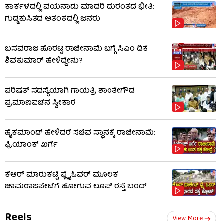
ಕಾರ್ಕಳದಲ್ಲಿ ವಯನಾಡು ಮಾದರಿ ದುರಂತದ ಭೀತಿ:
ಗುಡ್ಡಕುಸಿತದ ಆತಂಕದಲ್ಲಿ ಜನರು
ಬಸವರಾಜ ಹೊರಟ್ಟಿ ರಾಜೀನಾಮೆ ಬಗ್ಗೆ ಸಿಎಂ ಡಿಕೆ
ಶಿವಕುಮಾರ್ ಹೇಳಿದ್ದೇನು?
ಪರಿಷತ್ ಸದಸ್ಯೆಯಾಗಿ ಗಾಯತ್ರಿ ಶಾಂತೇಗೌಡ
ಪ್ರಮಾಣವಚನ ಸ್ವೀಕಾರ
ಹೈಕಮಾಂಡ್​​ ಹೇಳಿದರೆ ಸಚಿವ ಸ್ಥಾನಕ್ಕೆ ರಾಜೀನಾಮೆ:
ಪ್ರಿಯಾಂಕ್​​ ಖರ್ಗೆ
ಕೆಆರ್ ಮಾರುಕಟ್ಟೆ ಫ್ಲೈಓವರ್ ಮೂಲಕ
ಚಾಮರಾಜಪೇಟೆಗೆ ಹೋಗುವ ಲೂಪ್ ರಸ್ತೆ ಬಂದ್
Reels
View More