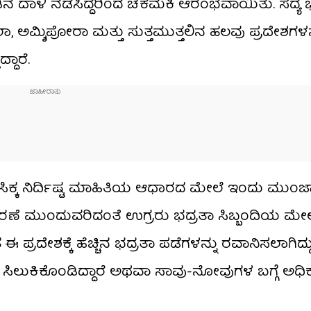
ಿನ ದಾಳಿ ನಡೆಸಿದ್ದರಿಂದ ಚಕಮಕಿ ಆರಂಭವಾಯಿತು. ಸದ್ಯ ಭ
ಮ್ಶಿಪೋರಾ ಮತ್ತು ಸುತ್ತಮುತ್ತಲಿನ ಹಲವು ಪ್ರದೇಶಗಳನ್
್ದಾರೆ.
 ಸಿಕ್ಕ ನಿರ್ದಿಷ್ಟ ಮಾಹಿತಿಯ ಆಧಾರದ ಮೇಲೆ ಇಂದು ಮುಂಜ
ಚರಣೆ ಮುಂದುವರಿದಂತೆ ಉಗ್ರರು ಭದ್ರತಾ ಸಿಬ್ಬಂದಿಯ ಮೇ
 ಈ ಪ್ರದೇಶಕ್ಕೆ ಹೆಚ್ಚಿನ ಭದ್ರತಾ ಪಡೆಗಳನ್ನು ರವಾನಿಸಲಾಗಿದ್ದು
ರು ಸಿಲುಕಿಕೊಂಡಿದ್ದಾರೆ ಅಥವಾ ಸಾವು-ನೋವುಗಳ ಬಗ್ಗೆ ಅಧಿ