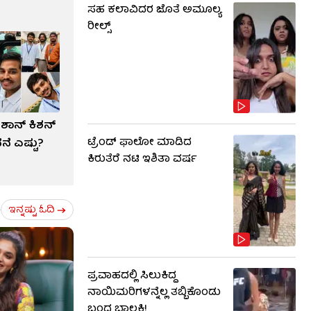
ಸಹ ಕಲಾವಿದರ ಜೊತೆ ಅಮೂಲ್ಯ
ರೀಲ್ಸ್
ಶಾನ್ ಕಿಶನ್​
ಟ್ರೆಂಡ್​​ ಫಾಲೋ ಮಾಡಿದ
ೆ ಎಷ್ಟು?
ಕಿರುತೆರೆ ನಟಿ ಇಶಿತಾ ವರ್ಷ
ಇನ್ನಷ್ಟು ಓದಿ
ಪ್ರವಾಹದಲ್ಲಿ ಸಿಲುಕಿದ್ದ
ನಾಯಿಮರಿಗಳನ್ನೆಲ್ಲ ತಬ್ಬಿಕೊಂಡು
ಬಂದ ಬಾಲಕಿ!