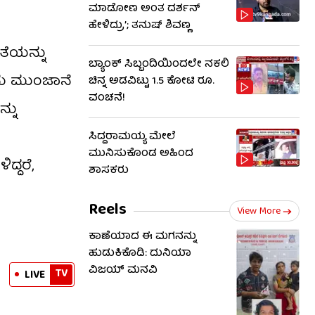
ಮಾಡೋಣ ಅಂತ ದರ್ಶನ್
ಹೇಳಿದ್ರು’; ತನುಷ್ ಶಿವಣ್ಣ
ರತೆಯನ್ನು
ಬ್ಯಾಂಕ್ ಸಿಬ್ಬಂದಿಯಿಂದಲೇ ನಕಲಿ
ದು ಮುಂಜಾನೆ
ಚಿನ್ನ ಅಡವಿಟ್ಟು 1.5 ಕೋಟಿ ರೂ.
ವಂಚನೆ!
್ನು
ಸಿದ್ದರಾಮಯ್ಯ ಮೇಲೆ
ಮುನಿಸುಕೊಂಡ ಅಹಿಂದ
ದ್ದರೆ,
ಶಾಸಕರು
Reels
View More
ಕಾಣೆಯಾದ ಈ ಮಗನನ್ನು
ಹುಡುಕಿಕೊಡಿ: ದುನಿಯಾ
ವಿಜಯ್ ಮನವಿ
TV
LIVE