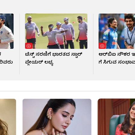
ಕ
ಟೆಸ್ಟ್ ಸರಣಿಗೆ ಭಾರತದ ಸ್ಟಾರ್
ಆರ್​ಬಿಐ ನೌಕರ ಇ
ರಿವರು
ಪ್ಲೇಯರ್ ಲಭ್ಯ
ಗೆ ಸಿಗುವ ಸಂಭಾವನ