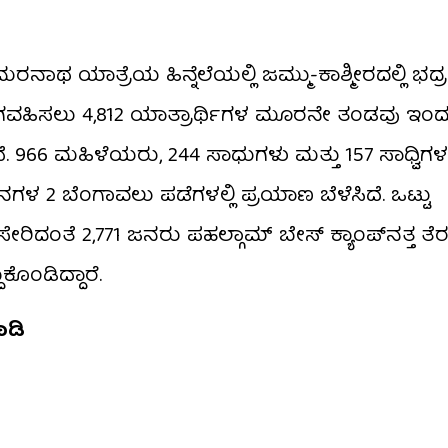
ರನಾಥ ಯಾತ್ರೆಯ ಹಿನ್ನೆಲೆಯಲ್ಲಿ ಜಮ್ಮು-ಕಾಶ್ಮೀರದಲ್ಲಿ ಭದ್
 ಭಾಗವಹಿಸಲು 4,812 ಯಾತ್ರಾರ್ಥಿಗಳ ಮೂರನೇ ತಂಡವು ಇಂ
. 966 ಮಹಿಳೆಯರು, 244 ಸಾಧುಗಳು ಮತ್ತು 157 ಸಾಧ್ವಿಗಳನ
 2 ಬೆಂಗಾವಲು ಪಡೆಗಳಲ್ಲಿ ಪ್ರಯಾಣ ಬೆಳೆಸಿದೆ. ಒಟ್ಟು
ರಿದಂತೆ 2,771 ಜನರು ಪಹಲ್ಗಾಮ್ ಬೇಸ್ ಕ್ಯಾಂಪ್‌ನತ್ತ ತೆರಳಿ
ೊಂಡಿದ್ದಾರೆ.
ಾಡಿ