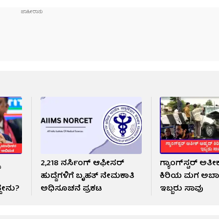
ು
2,218 ನರ್ಸಿಂಗ್ ಆಫೀಸರ್
ಗ್ಯಾಂಗ್​ಸ್ಟರ್ ಅತೀ
ಹುದ್ದೆಗಳಿಗೆ ಬೃಹತ್ ನೇಮಕಾತಿ
ಕಿರಿಯ ಮಗ ಅಬಾನ
ದೇನು?
ಅಧಿಸೂಚನೆ ಪ್ರಕಟ
ಇಬ್ಬರು ಸಾವು