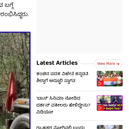
ಬಗ್ಗೆ
ಂಭಿಸಿದ್ದರು.
Latest Articles
View More
ಕಂಚಿನ ಪದಕ ವಿಜೇತೆ ಕನ್ನಡತಿ
ಶಿಲ್ಪಾಗೆ ಅದ್ಧೂರಿ ಸ್ವಾಗತ
‘ಬಾಸ್’ ಸಿನಿಮಾ ನೋಡಿದ
ದರ್ಶನ್ ವಕೀಲರು ಹೇಳಿದ್ದೇನು?
ವಿಡಿಯೋ
ಗ್ರಾಹಕರ ಸೋಗಿನಲ್ಲಿ ಬಂದು