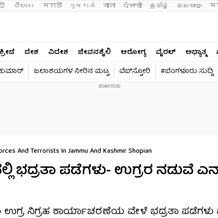
दी 
తెలుగు 
मराठी
ગુજરાતી
বাংলা
ਪੰਜਾਬੀ
தமிழ்
മലയാളം
मन
ಕ್ರೀಡೆ
ದೇಶ
ವಿದೇಶ
ಜೀವನಶೈಲಿ
ಆರೋಗ್ಯ
ವೈರಲ್​
ಅಧ್ಯಾತ್ಮ
ವಕುಮಾರ್​
ಜಲಾಶಯಗಳ ನೀರಿನ ಮಟ್ಟ
ವೆಬ್​ಸ್ಟೋರಿ
#ಬೆಂಗಳೂರು ಸುದ್ದಿ
rces And Terrorists In Jammu And Kashmir Shopian
್ಲಿ ಭದ್ರತಾ ಪಡೆಗಳು- ಉಗ್ರರ ನಡುವೆ ಎನ್
ದು ಉಗ್ರ ನಿಗ್ರಹ ಕಾರ್ಯಾಚರಣೆಯ ವೇಳೆ ಭದ್ರತಾ ಪಡೆಗಳು 