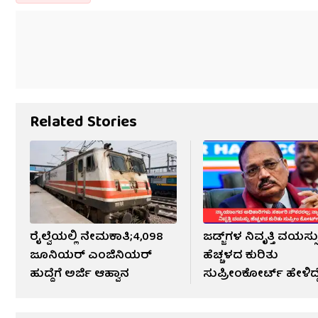
Related Stories
ರೈಲ್ವೆಯಲ್ಲಿ ನೇಮಕಾತಿ;4,098
ಜಡ್ಜ್​ಗಳ ನಿವೃತ್ತಿ ವಯಸ್ಸ
ಜೂನಿಯರ್ ಎಂಜಿನಿಯರ್
ಹೆಚ್ಚಳದ ಕುರಿತು
ಹುದ್ದೆಗೆ ಅರ್ಜಿ ಆಹ್ವಾನ
ಸುಪ್ರೀಂಕೋರ್ಟ್ ಹೇಳಿದ್