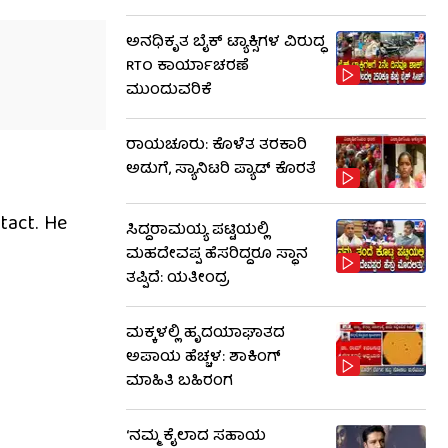
ಅನಧಿಕೃತ ಬೈಕ್ ಟ್ಯಾಕ್ಸಿಗಳ ವಿರುದ್ಧ
RTO ಕಾರ್ಯಾಚರಣೆ
ಮುಂದುವರಿಕೆ
ರಾಯಚೂರು: ಕೊಳೆತ ತರಕಾರಿ
ಅಡುಗೆ, ಸ್ಯಾನಿಟರಿ ಪ್ಯಾಡ್ ಕೊರತೆ
tact. He
ಸಿದ್ದರಾಮಯ್ಯ ಪಟ್ಟಿಯಲ್ಲಿ
ಮಹದೇವಪ್ಪ ಹೆಸರಿದ್ದರೂ ಸ್ಥಾನ
ತಪ್ಪಿದೆ: ಯತೀಂದ್ರ
ಮಕ್ಕಳಲ್ಲಿ ಹೃದಯಾಘಾತದ
ಅಪಾಯ ಹೆಚ್ಚಳ: ಶಾಕಿಂಗ್​​
ಮಾಹಿತಿ ಬಹಿರಂಗ
‘ನಮ್ಮ ಕೈಲಾದ ಸಹಾಯ