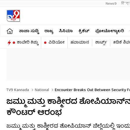
News9
हिन्
ತಾಜಾ ಸುದ್ದಿ
ರಾಜ್ಯ
ಸಿನಿಮಾ
ಕ್ರಿಕೆಟ್​
ಫೋಟೋಗ್ಯಾಲರಿ
ಕಾವೇರಿ ಕಿಚ್ಚು
ವಿಡಿಯೋ
ಹವಾಮಾನ
ಶಾರ್ಟ್ಸ್​
#ಡಿಕೆ ಶಿ
TV9 Kannada
National
Encounter Breaks Out Between Security Fo
ಜಮ್ಮು ಮತ್ತು ಕಾಶ್ಮೀರದ ಶೋಪಿಯಾನ್‌ನಲ
ಕೌಂಟರ್ ಆರಂಭ
ಜಮ್ಮು ಮತ್ತು ಕಾಶ್ಮೀರದ ಶೋಪಿಯಾನ್ ಜಿಲ್ಲೆಯಲ್ಲಿ ಇಂ