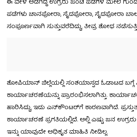
ಈ ವೇಳೆ ಅಡಗಿದ್ದ ಉಗ್ರರು ಜಂಟಿ ಪಡೆಗಳ ಮೇಲೆ ಗುಂಡ
ಪಡೆಗಳು ಚಾನಪೋರಾ, ಸೈದಪೋರಾ, ಸೈದಪೋರಾ ಬಾಲಾ, ಅ
ಸಂಪೂರ್ಣವಾಗಿ ಸುತ್ತುವರೆದಿದ್ದು, ತೀವ್ರ ಶೋಧ ನಡೆಸುತ್ತಿದ
ಶೋಪಿಯಾನ್ ಜಿಲ್ಲೆಯಲ್ಲಿ ಸಂಶಯಾಸ್ಪದ ಓಡಾಟದ ಬಗ್ಗೆ
ಕಾರ್ಯಾಚರಣೆಯನ್ನು ಪ್ರಾರಂಭಿಸಲಾಗಿತ್ತು. ಕಾರ್ಯಾ
ಹಾರಿಸಿದ್ದು, ಇದು ಎನ್‌ಕೌಂಟರ್‌ಗೆ ಕಾರಣವಾಗಿದೆ. ಪ್ರಸ್ತುತ
ಕಾರ್ಯಾಚರಣೆ ಪ್ರಗತಿಯಲ್ಲಿದೆ. ಅಲ್ಲಿ ಎಷ್ಟು ಜನ ಉಗ್ರ
ಇನ್ನು ಯಾವುದೇ ಅಧಿಕೃತ ಮಾಹಿತಿ ನೀಡಿಲ್ಲ.