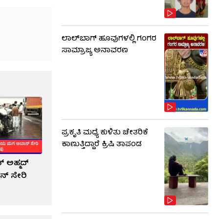
ಲಾಲ್​ಬಾಗ್ ಹೂವುಗಳಲ್ಲಿ ಗಂಗರ
ಸಾಮ್ರಾಜ್ಯ ಅನಾವರಣ
ಪ್ರಕೃತಿ ಮಧ್ಯೆ ಕುಳಿತು ಚೇತರಿಕೆ
ಕಾಣುತ್ತಿದ್ದಾರೆ ಕ್ರಿಷಿ ತಾಪಂಡ
ಕ್ ಅಹ್ಮದ್
್ ಸೇರಿ