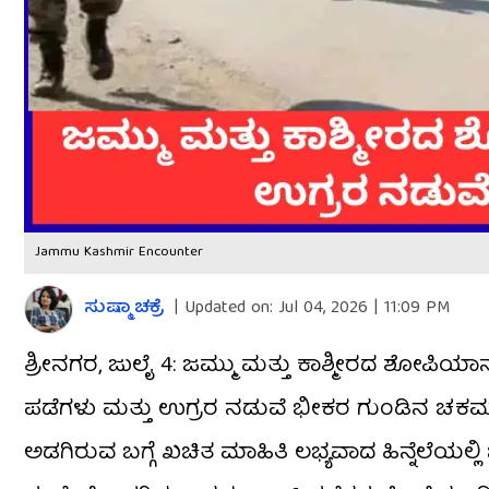
Jammu Kashmir Encounter
ಸುಷ್ಮಾ ಚಕ್ರೆ
|
Updated on:
Jul 04, 2026 | 11:09 PM
ಶ್ರೀನಗರ, ಜುಲೈ 4: ಜಮ್ಮು ಮತ್ತು ಕಾಶ್ಮೀರದ ಶೋಪಿಯಾ
ಪಡೆಗಳು ಮತ್ತು ಉಗ್ರರ ನಡುವೆ ಭೀಕರ ಗುಂಡಿನ ಚಕಮಕ
ಅಡಗಿರುವ ಬಗ್ಗೆ ಖಚಿತ ಮಾಹಿತಿ ಲಭ್ಯವಾದ ಹಿನ್ನೆಲೆಯಲ್