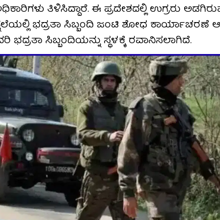
ಿಗಳು ತಿಳಿಸಿದ್ದಾರೆ. ಈ ಪ್ರದೇಶದಲ್ಲಿ ಉಗ್ರರು ಅಡಗಿರುವ 
ಲೆಯಲ್ಲಿ ಭದ್ರತಾ ಸಿಬ್ಬಂದಿ ಜಂಟಿ ಶೋಧ ಕಾರ್ಯಾಚರಣೆ ಆರ
ಭದ್ರತಾ ಸಿಬ್ಬಂದಿಯನ್ನು ಸ್ಥಳಕ್ಕೆ ರವಾನಿಸಲಾಗಿದೆ.