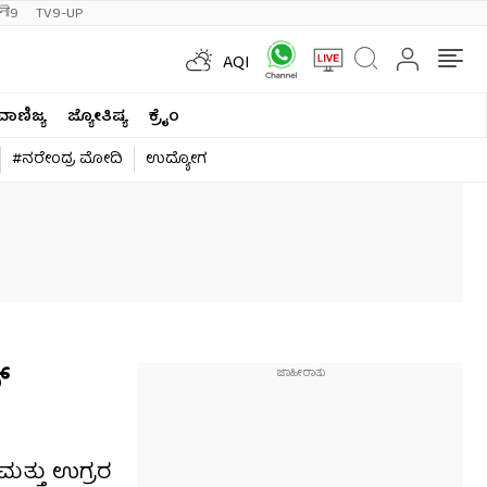
ी9
TV9-UP
AQI
ವಾಣಿಜ್ಯ
ಜ್ಯೋತಿಷ್ಯ
ಕ್ರೈಂ
#ನರೇಂದ್ರ ಮೋದಿ
ಉದ್ಯೋಗ
​
ಮತ್ತು ಉಗ್ರರ