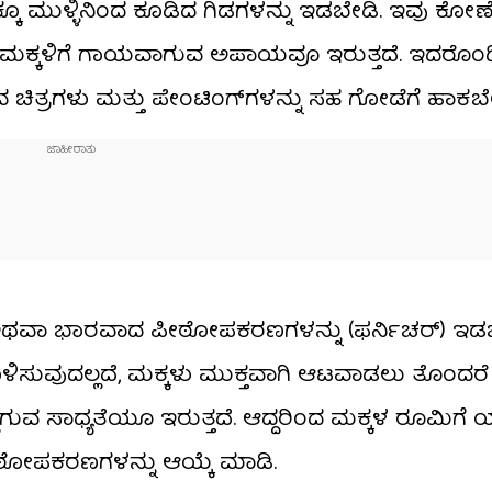
 ಮುಳ್ಳಿನಿಂದ ಕೂಡಿದ ಗಿಡಗಳನ್ನು ಇಡಬೇಡಿ. ಇವು ಕೋಣೆ
ು ಮಕ್ಕಳಿಗೆ ಗಾಯವಾಗುವ ಅಪಾಯವೂ ಇರುತ್ತದೆ. ಇದರೊಂದಿ
ಿತ್ರಗಳು ಮತ್ತು ಪೇಂಟಿಂಗ್‌ಗಳನ್ನು ಸಹ ಗೋಡೆಗೆ ಹಾಕಬೇ
ದಾದ ಅಥವಾ ಭಾರವಾದ ಪೀಠೋಪಕರಣಗಳನ್ನು (ಫರ್ನಿಚರ್) ಇಡ
ಸುವುದಲ್ಲದೆ, ಮಕ್ಕಳು ಮುಕ್ತವಾಗಿ ಆಟವಾಡಲು ತೊಂದರೆ
್ಟಾಗುವ ಸಾಧ್ಯತೆಯೂ ಇರುತ್ತದೆ. ಆದ್ದರಿಂದ ಮಕ್ಕಳ ರೂಮಿ
ೀಠೋಪಕರಣಗಳನ್ನು ಆಯ್ಕೆ ಮಾಡಿ.