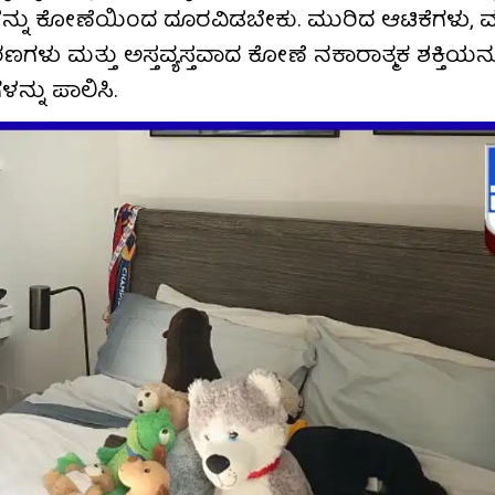
ನ್ನು ಕೋಣೆಯಿಂದ ದೂರವಿಡಬೇಕು. ಮುರಿದ ಆಟಿಕೆಗಳು, ಮು
್ತು ಅಸ್ತವ್ಯಸ್ತವಾದ ಕೋಣೆ ನಕಾರಾತ್ಮಕ ಶಕ್ತಿಯನ್ನು ಹೆಚ
್ನು ಪಾಲಿಸಿ.