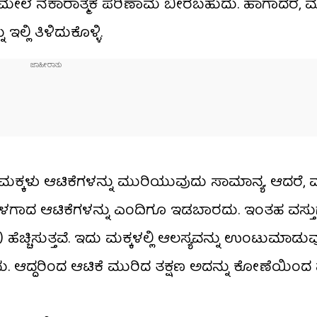
ಯ ಮೇಲೆ ನಕಾರಾತ್ಮಕ ಪರಿಣಾಮ ಬೀರಬಹುದು. ಹಾಗಾದರೆ, ಮ
ಲಿ ತಿಳಿದುಕೊಳ್ಳಿ.
್ಕಳು ಆಟಿಕೆಗಳನ್ನು ಮುರಿಯುವುದು ಸಾಮಾನ್ಯ. ಆದರೆ, ವಾಸ್
ಳಗಾದ ಆಟಿಕೆಗಳನ್ನು ಎಂದಿಗೂ ಇಡಬಾರದು. ಇಂತಹ ವಸ್ತ
 ಹೆಚ್ಚಿಸುತ್ತವೆ. ಇದು ಮಕ್ಕಳಲ್ಲಿ ಆಲಸ್ಯವನ್ನು ಉಂಟುಮಾಡುವು
ಆದ್ದರಿಂದ ಆಟಿಕೆ ಮುರಿದ ತಕ್ಷಣ ಅದನ್ನು ಕೋಣೆಯಿಂದ 