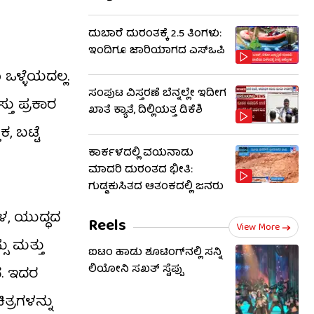
ದುಬಾರೆ ದುರಂತಕ್ಕೆ 2.5 ತಿಂಗಳು:
ಇಂದಿಗೂ ಜಾರಿಯಾಗದ ಎಸ್‌ಒಪಿ
 ಒಳ್ಳೆಯದಲ್ಲ.
ಸಂಪುಟ ವಿಸ್ತರಣೆ ಬೆನ್ನಲ್ಲೇ ಇದೀಗ
್ತು ಪ್ರಕಾರ
ಖಾತೆ ಕ್ಯಾತೆ, ದಿಲ್ಲಿಯತ್ತ ಡಿಕೆಶಿ
, ಬಟ್ಟೆ
ಕಾರ್ಕಳದಲ್ಲಿ ವಯನಾಡು
ಮಾದರಿ ದುರಂತದ ಭೀತಿ:
ಗುಡ್ಡಕುಸಿತದ ಆತಂಕದಲ್ಲಿ ಜನರು
ಳ, ಯುದ್ಧದ
Reels
View More
ು ಮತ್ತು
ಐಟಂ ಹಾಡು ಶೂಟಿಂಗ್​​ನಲ್ಲಿ ಸನ್ನಿ
ಲಿಯೋನಿ ಸಖತ್ ಸ್ಟೆಪ್ಪು
ೆ. ಇದರ
್ರಗಳನ್ನು