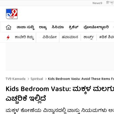
News9
हिन्
ತಾಜಾ ಸುದ್ದಿ
ರಾಜ್ಯ
ಸಿನಿಮಾ
ಕ್ರಿಕೆಟ್​
ಫೋಟೋಗ್ಯಾಲರಿ
ಕಾವೇರಿ ಕಿಚ್ಚು
ವಿಡಿಯೋ
ಹವಾಮಾನ
ಶಾರ್ಟ್ಸ್​
#ಡಿಕೆ ಶಿ
TV9 Kannada
Spiritual
Kids Bedroom Vastu: Avoid These Items Fo
Kids Bedroom Vastu: ಮಕ್ಕಳ ಮಲಗು
ಎಚ್ಚರಿಕೆ ಇಲ್ಲಿದೆ
ಮಕ್ಕಳ ಕೋಣೆಯ ವಿನ್ಯಾಸದಲ್ಲಿ ವಾಸ್ತು ನಿಯಮಗಳು ಅತ್ಯ