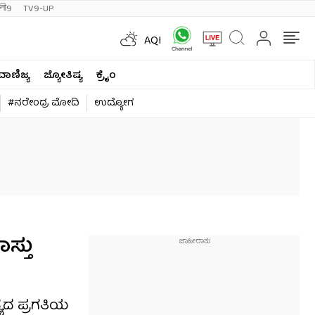
ी9
TV9-UP
AQI
ವಾಣಿಜ್ಯ
ಜ್ಯೋತಿಷ್ಯ
ಕ್ರೈಂ
#ನರೇಂದ್ರ ಮೋದಿ
ಉದ್ಯೋಗ
ಸ್ತು
್ಯದ ಪ್ರಗತಿಯ