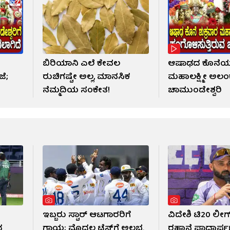
ಬಿರಿಯಾನಿ ಎಲೆ ಕೇವಲ
ಆಷಾಢದ ಕೊನೆಯ 
ೆ;
ರುಚಿಗಷ್ಟೇ ಅಲ್ಲ, ಮಾನಸಿಕ
ಮಹಾಲಕ್ಷ್ಮೀ ಅಲಂಕ
ೆ
ನೆಮ್ಮದಿಯ ಸಂಕೇತ!
ಚಾಮುಂಡೇಶ್ವರಿ
ಇಬ್ಬರು ಸ್ಟಾರ್ ಆಟಗಾರರಿಗೆ
ವಿದೇಶಿ ಟಿ20 ಲೀಗ್​
ದ
ಗಾಯ; ಮೊದಲ ಟೆಸ್ಟ್​ಗೆ ಅಲಭ್ಯ
ರಹಾನೆ ಪಾದಾರ್ಪ