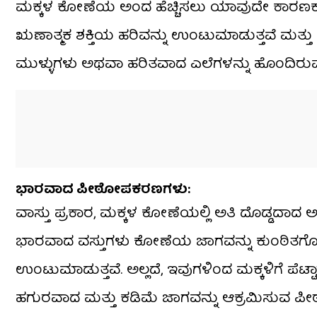
ಮಕ್ಕಳ ಕೋಣೆಯ ಅಂದ ಹೆಚ್ಚಿಸಲು ಯಾವುದೇ ಕಾರಣಕ್ಕೂ
ಋಣಾತ್ಮಕ ಶಕ್ತಿಯ ಹರಿವನ್ನು ಉಂಟುಮಾಡುತ್ತವೆ ಮತ್ತ
ಮುಳ್ಳುಗಳು ಅಥವಾ ಹರಿತವಾದ ಎಲೆಗಳನ್ನು ಹೊಂದಿರುವ ಚ
ಭಾರವಾದ ಪೀಠೋಪಕರಣಗಳು:
ವಾಸ್ತು ಪ್ರಕಾರ, ಮಕ್ಕಳ ಕೋಣೆಯಲ್ಲಿ ಅತಿ ದೊಡ್ಡ
ಭಾರವಾದ ವಸ್ತುಗಳು ಕೋಣೆಯ ಜಾಗವನ್ನು ಕುಂಠಿತಗೊಳಿ
ಉಂಟುಮಾಡುತ್ತವೆ. ಅಲ್ಲದೆ, ಇವುಗಳಿಂದ ಮಕ್ಕಳಿಗೆ ಪೆಟ
ಹಗುರವಾದ ಮತ್ತು ಕಡಿಮೆ ಜಾಗವನ್ನು ಆಕ್ರಮಿಸುವ ಪ