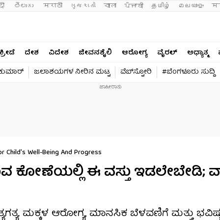
दी 
తెలుగు 
मराठी
ગુજરાતી
বাংলা
ਪੰਜਾਬੀ
தமிழ்
മലയാളം
मन
ಕ್ರೀಡೆ
ದೇಶ
ವಿದೇಶ
ಜೀವನಶೈಲಿ
ಆರೋಗ್ಯ
ವೈರಲ್​
ಅಧ್ಯಾತ್ಮ
ವಕುಮಾರ್​
ಜಲಾಶಯಗಳ ನೀರಿನ ಮಟ್ಟ
ವೆಬ್​ಸ್ಟೋರಿ
#ಬೆಂಗಳೂರು ಸುದ್ದಿ
r Child's Well-Being And Progress
ವ ಕೋಣೆಯಲ್ಲಿ ಈ ವಸ್ತು ಇಡಲೇಬೇಡಿ; ವಾ
ಗತ್ಯ. ಮಕ್ಕಳ ಆರೋಗ್ಯ, ಮಾನಸಿಕ ಬೆಳವಣಿಗೆ ಮತ್ತು ಭವಿಷ