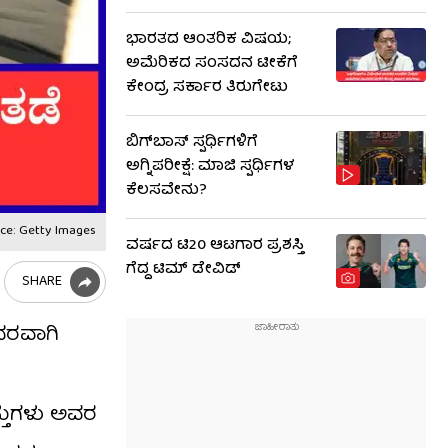
ಭಾರತದ ಆಂತರಿಕ ವಿಷಯ;
ಅಮೆರಿಕದ ಸಂಸದನ ಟೀಕೆಗೆ
ಕೇಂದ್ರ ಸರ್ಕಾರ ತಿರುಗೇಟು
ಬಿಗ್​​ಬಾಸ್​ ಸ್ಪರ್ಧಿಗಳಿಗೆ
ಅಗ್ನಿಪರೀಕ್ಷೆ: ಮಾಜಿ ​​ಸ್ಪರ್ಧಿಗಳ
ಕೆಲಸವೇನು?
ce: Getty Images
ವರ್ಷದ ಟಿ20 ಆಟಗಾರ ಪ್ರಶಸ್ತಿ
ಗೆದ್ದ ಟಿಮ್ ಡೇವಿಡ್
SHARE
ಂದರವಾಗಿ
್ತುಗಳು ಅವರ