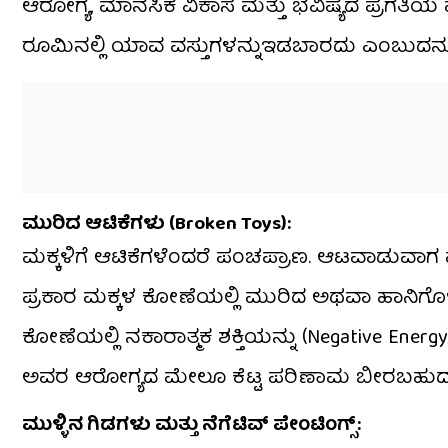
ಆರೋಗ್ಯ, ಮಾನಸಿಕ ವಿಕಾಸ ಮತ್ತು ಭವಿಷ್ಯದ ಪ್ರಗತಿ
ರೂಮಿನಲ್ಲಿ ಯಾವ ವಸ್ತುಗಳನ್ನುಇಡಬಾರದು ಎಂಬುದನ್ನು ಇಲ್
ಮುರಿದ ಆಟಿಕೆಗಳು (Broken Toys):
ಮಕ್ಕಳಿಗೆ ಆಟಿಕೆಗಳೆಂದರೆ ಪಂಚಪ್ರಾಣ. ಆಟವಾಡುವಾಗ ಮಕ
ಪ್ರಕಾರ ಮಕ್ಕಳ ಕೋಣೆಯಲ್ಲಿ ಮುರಿದ ಅಥವಾ ಹಾನಿಗೊ
ಕೋಣೆಯಲ್ಲಿ ನಕಾರಾತ್ಮಕ ಶಕ್ತಿಯನ್ನು (Negative Energy)
ಅವರ ಆರೋಗ್ಯದ ಮೇಲೂ ಕೆಟ್ಟ ಪರಿಣಾಮ ಬೀರಬಹುದು. 
ಮುಳ್ಳಿನ ಗಿಡಗಳು ಮತ್ತು ನೆಗೆಟಿವ್ ಪೇಂಟಿಂಗ್ಸ್: