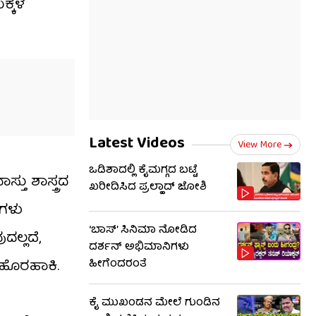
ಕ್ಕಳ
Latest Videos
View More
ಒಡಿಶಾದಲ್ಲಿ ಕೈಮಗ್ಗದ ಬಟ್ಟೆ
ತು ಶಾಸ್ತ್ರದ
ಖರೀದಿಸಿದ ಪ್ರಲ್ಹಾದ್ ಜೋಶಿ
ುಗಳು
‘ಬಾಸ್’ ಸಿನಿಮಾ ನೋಡಿದ
ದಲ್ಲದೆ,
ದರ್ಶನ್ ಅಭಿಮಾನಿಗಳು
ಹೊರಹಾಕಿ.
ಹೀಗೆಂದರಂತೆ
ಕೈ ಮುಖಂಡನ ಮೇಲೆ ಗುಂಡಿನ