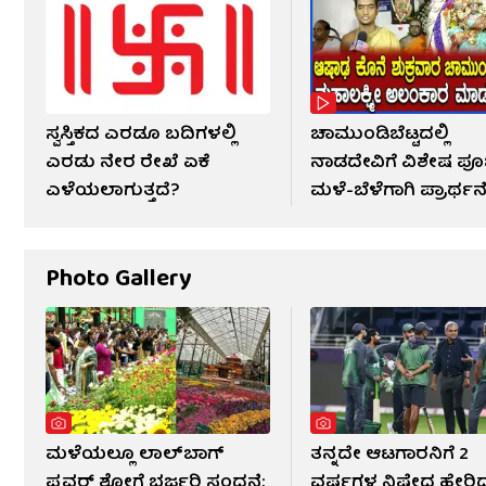
ಸ್ವಸ್ತಿಕದ ಎರಡೂ ಬದಿಗಳಲ್ಲಿ
ಚಾಮುಂಡಿಬೆಟ್ಟದಲ್ಲಿ
ಎರಡು ನೇರ ರೇಖೆ ಏಕೆ
ನಾಡದೇವಿಗೆ ವಿಶೇಷ ಪೂಜ
ಎಳೆಯಲಾಗುತ್ತದೆ?
ಮಳೆ-ಬೆಳೆಗಾಗಿ ಪ್ರಾರ್ಥನ
Photo Gallery
ಮಳೆಯಲ್ಲೂ ಲಾಲ್‌ಬಾಗ್
ತನ್ನದೇ ಆಟಗಾರನಿಗೆ 2
ಫ್ಲವರ್ ಶೋಗೆ ಭರ್ಜರಿ ಸ್ಪಂದನೆ:
ವರ್ಷಗಳ ನಿಷೇಧ ಹೇರಿ