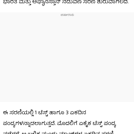
ಭಾರತ ಮತ್ತು ಅಫ್ಘಾನಿಸ್ತಾನ್ ನಡುವಣ ಸರಣಿ ಶುರುವಾಗಲಿದೆ.
ಈ ಸರಣಿಯಲ್ಲಿ 1 ಟೆಸ್ಟ್ ಹಾಗೂ 3 ಏಕದಿನ
ಪಂದ್ಯಗಳನ್ನಾಡಲಾಗುತ್ತದೆ. ಮೊದಲಿಗೆ ಏಕೈಕ ಟೆಸ್ಟ್ ಪಂದ್ಯ