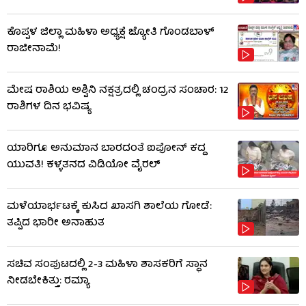
ಕೊಪ್ಪಳ ಜಿಲ್ಲಾ ಮಹಿಳಾ ಅಧ್ಯಕ್ಷೆ ಜ್ಯೋತಿ ಗೊಂಡಬಾಳ್
ರಾಜೀನಾಮೆ!
ಮೇಷ ರಾಶಿಯ ಅಶ್ವಿನಿ ನಕ್ಷತ್ರದಲ್ಲಿ ಚಂದ್ರನ ಸಂಚಾರ: 12
ರಾಶಿಗಳ ದಿನ ಭವಿಷ್ಯ
ಯಾರಿಗೂ ಅನುಮಾನ ಬಾರದಂತೆ ಐಫೋನ್ ಕದ್ದ
ಯುವತಿ! ಕಳ್ಳತನದ ವಿಡಿಯೋ ವೈರಲ್
ಮಳೆಯಾರ್ಭಟಕ್ಕೆ ಕುಸಿದ ಖಾಸಗಿ ಶಾಲೆಯ ಗೋಡೆ:
ತಪ್ಪಿದ ಭಾರೀ ಅನಾಹುತ
ಸಚಿವ ಸಂಪುಟದಲ್ಲಿ 2-3 ಮಹಿಳಾ ಶಾಸಕರಿಗೆ ಸ್ಥಾನ
ನೀಡಬೇಕಿತ್ತು: ರಮ್ಯಾ