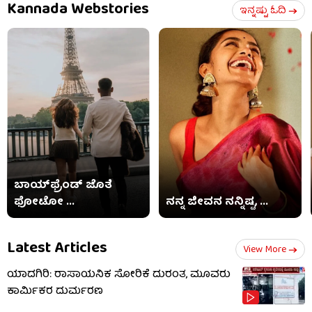
Kannada Webstories
ಇನ್ನಷ್ಟು ಓದಿ
ಬಾಯ್​​ಫ್ರೆಂಡ್ ಜೊತೆ
ಫೋಟೋ ...
ನನ್ನ ಜೀವನ ನನ್ನಿಷ್ಟ, ...
Latest Articles
View More
ಯಾದಗಿರಿ: ರಾಸಾಯನಿಕ ಸೋರಿಕೆ ದುರಂತ, ಮೂವರು
ಕಾರ್ಮಿಕರ ದುರ್ಮರಣ