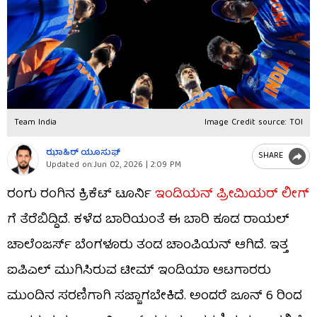
Team India
Image Credit source: TOI
ಝಾಹಿರ್ ಯೂಸುಫ್
SHARE
Updated on:
Jun 02, 2026 | 2:09 PM
ರಂಗು ರಂಗಿನ ಕ್ರಿಕೆಟ್ ಟೂರ್ನಿ
ಇಂಡಿಯನ್ ಪ್ರೀಮಿಯರ್ ಲೀಗ್
ಗೆ ತೆರೆಬಿದ್ದಿದೆ. ಕಳೆದ ಬಾರಿಯಂತೆ ಈ ಬಾರಿ ಕೂಡ ರಾಯಲ್
ಚಾಲೆಂಜರ್ಸ್ ಬೆಂಗಳೂರು ತಂಡ ಚಾಂಪಿಯನ್ ಆಗಿದೆ. ಇತ್ತ
ಐಪಿಎಲ್ ಮುಗಿಸಿರುವ ಟೀಮ್ ಇಂಡಿಯಾ ಆಟಗಾರರು
ಮುಂದಿನ ಸರಣಿಗಾಗಿ ಸಜ್ಜಾಗಬೇಕಿದೆ. ಅಂದರೆ ಜೂನ್ 6 ರಿಂದ