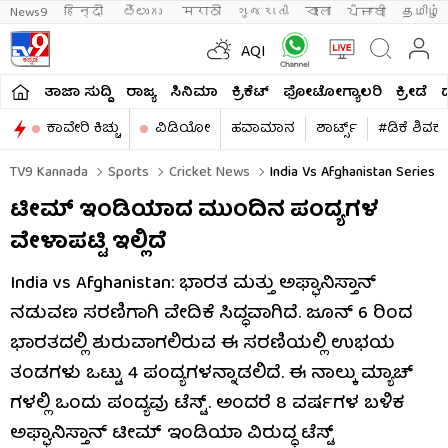
News9
हिन्दी 
తెలుగు 
मराठी
ગુજરાતી
বাংলা
ਪੰਜਾਬੀ
தமிழ்
AQI
ತಾಜಾ ಸುದ್ದಿ
ರಾಜ್ಯ
ಸಿನಿಮಾ
ಕ್ರಿಕೆಟ್​
ಫೋಟೋಗ್ಯಾಲರಿ
ಕ್ರೀಡೆ
ಕಾವೇರಿ ಕಿಚ್ಚು
ವಿಡಿಯೋ
ಹವಾಮಾನ
ಶಾರ್ಟ್ಸ್​
#ಡಿಕೆ ಶಿವಕ
TV9 Kannada
Sports
Cricket News
India Vs Afghanistan Series 
ಟೀಮ್ ಇಂಡಿಯಾದ ಮುಂದಿನ ಪಂದ್ಯಗಳ
ವೇಳಾಪಟ್ಟಿ ಇಲ್ಲಿದೆ
India vs Afghanistan: ಭಾರತ ಮತ್ತು ಅಫ್ಘಾನಿಸ್ತಾನ್
ನಡುವಣ ಸರಣಿಗಾಗಿ ವೇದಿಕೆ ಸಿದ್ಧವಾಗಿದೆ. ಜೂನ್ 6 ರಿಂದ
ಭಾರತದಲ್ಲಿ ಶುರುವಾಗಲಿರುವ ಈ ಸರಣಿಯಲ್ಲಿ ಉಭಯ
ತಂಡಗಳು ಒಟ್ಟು 4 ಪಂದ್ಯಗಳನ್ನಾಡಲಿದೆ. ಈ ನಾಲ್ಕು ಮ್ಯಾಚ್​
ಗಳಲ್ಲಿ ಒಂದು ಪಂದ್ಯವು ಟೆಸ್ಟ್​. ಅಂದರೆ 8 ವರ್ಷಗಳ ಬಳಿಕ
ಅಫ್ಘಾನಿಸ್ತಾನ್ ಟೀಮ್ ಇಂಡಿಯಾ ವಿರುದ್ಧ ಟೆಸ್ಟ್