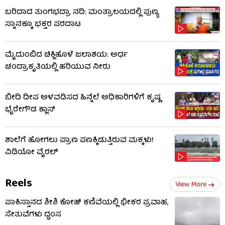
ಬರಿದಾದ ತುಂಗಭದ್ರಾ ನದಿ: ಮಂತ್ರಾಲಯದಲ್ಲಿ ಪುಣ್ಯ
ಸ್ನಾನಕ್ಕೂ ಭಕ್ತರ ಪರದಾಟ
ಮೈದುಂಬಿದ ಚಿಕ್ಲಿಹೊಳೆ ಜಲಾಶಯ: ಅರ್ಧ
ಚಂದ್ರಾಕೃತಿಯಲ್ಲಿ ಹರಿಯುವ ನೀರು
ಬೀದಿ ದೀಪ ಅಳವಡಿಸದ ಹಿನ್ನೆಲೆ ಅಧಿಕಾರಿಗಳಿಗೆ ಕೃಷ್ಣ
ಭೈರೇಗೌಡ ಕ್ಲಾಸ್​​
ಶಾಲೆಗೆ ಹೋಗಲು ಪ್ರಾಣ ಪಣಕ್ಕಿಡುತ್ತಿರುವ ಮಕ್ಕಳು!
ವಿಡಿಯೋ ವೈರಲ್
Reels
View More
ಪಾಕಿಸ್ತಾನದ ಶೀಶಿ ಕೋಹ್ ಕಣಿವೆಯಲ್ಲಿ ಭೀಕರ ಪ್ರವಾಹ,
ಸೇತುವೆಗಳು ಧ್ವಂಸ