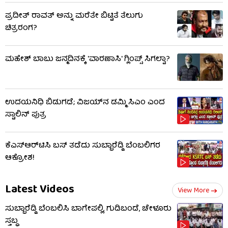
ಪ್ರದೀತ್ ರಾವತ್ ಅನ್ನು ಮರೆತೇ ಬಿಟ್ಟಿತೆ ತೆಲುಗು
ಚಿತ್ರರಂಗ?
ಮಹೇಶ್ ಬಾಬು ಜನ್ಮದಿನಕ್ಕೆ 'ವಾರಣಾಸಿ' ಗ್ಲಿಂಪ್ಸ್ ಸಿಗಲ್ವಾ?
ಉದಯನಿಧಿ ಬಿಡುಗಡೆ; ವಿಜಯ್​​ನ ಡಮ್ಮಿ ಸಿಎಂ ಎಂದ
ಸ್ಟಾಲಿನ್ ಪುತ್ರ
ಕೆಎಸ್​ಆರ್​ಟಿಸಿ ಬಸ್​ ತಡೆದು ಸುಬ್ಬಾರೆಡ್ಡಿ ಬೆಂಬಲಿಗರ
ಆಕ್ರೋಶ!
Latest Videos
View More
ಸುಬ್ಬಾರೆಡ್ಡಿ ಬೆಂಬಲಿಸಿ ಬಾಗೇಪಲ್ಲಿ, ಗುಡಿಬಂಡೆ, ಚೇಳೂರು
ಸ್ತಬ್ಧ